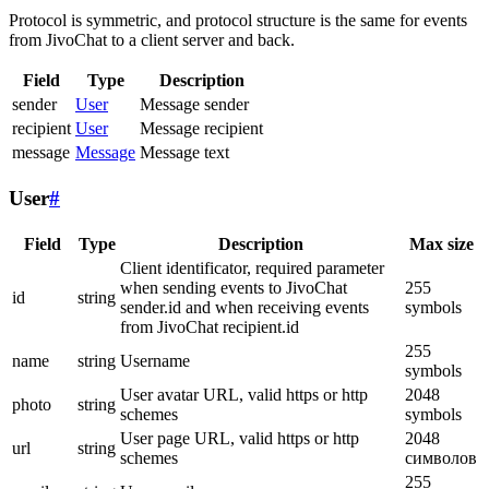
Protocol is symmetric, and protocol structure is the same for events
from JivoChat to a client server and back.
Field
Type
Description
sender
User
Message sender
recipient
User
Message recipient
message
Message
Message text
User
#
Field
Type
Description
Max size
Client identificator, required parameter
when sending events to JivoChat
255
id
string
sender.id and when receiving events
symbols
from JivoChat recipient.id
255
name
string
Username
symbols
User avatar URL, valid https or http
2048
photo
string
schemes
symbols
User page URL, valid https or http
2048
url
string
schemes
символов
255