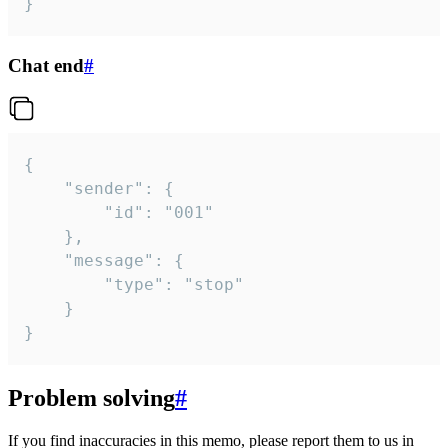
}
Chat end
#
{

	"sender": {

		"id": "001"

	},

	"message": {

		"type": "stop"

	}

}
Problem solving
#
If you find inaccuracies in this memo, please report them to us in