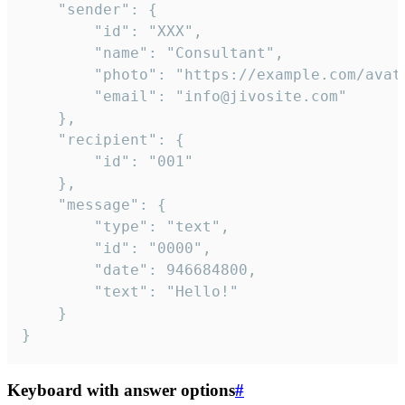
	"sender": {

		"id": "XXX",

		"name": "Consultant",

		"photo": "https://example.com/avatar.png",

		"email": "info@jivosite.com"

	},

	"recipient": {

		"id": "001"

	},

	"message": {

		"type": "text",

		"id": "0000",

		"date": 946684800,

		"text": "Hello!"

	}

}
Keyboard with answer options
#