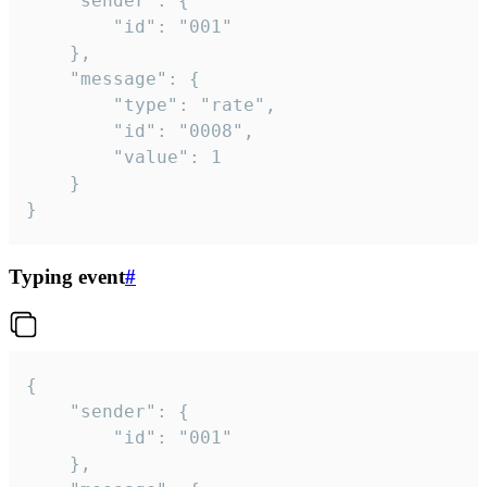
	"sender": {

		"id": "001"

	},

	"message": {

		"type": "rate",

		"id": "0008",

		"value": 1

	}

}
Typing event
#
{

	"sender": {

		"id": "001"

	},
