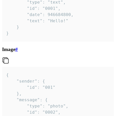
		"type": "text",

		"id": "0001",

		"date": 946684800,

		"text": "Hello!"

	}

}
Image
#
{

	"sender": {

		"id": "001"

	},

	"message": {

		"type": "photo",

		"id": "0002",
