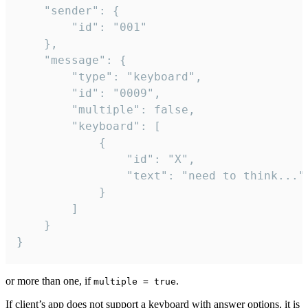
	"sender": {

		"id": "001"

	},

	"message": {

		"type": "keyboard",

		"id": "0009",

		"multiple": false,

		"keyboard": [

			{

				"id": "X",

				"text": "need to think..."

			}

		]

	}

}
or more than one, if
.
multiple = true
If client’s app does not support a keyboard with answer options, it is