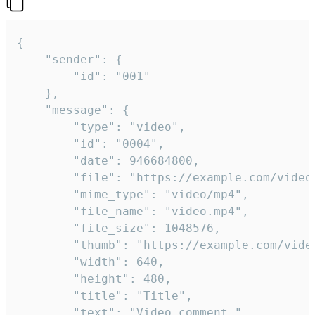
{

	"sender": {

		"id": "001"

	},

	"message": {

		"type": "video",

		"id": "0004",

		"date": 946684800,

		"file": "https://example.com/video.mp4",

		"mime_type": "video/mp4",

		"file_name": "video.mp4",

		"file_size": 1048576,

		"thumb": "https://example.com/video_thumb.png",

		"width": 640,

		"height": 480,

		"title": "Title",

		"text": "Video comment."
