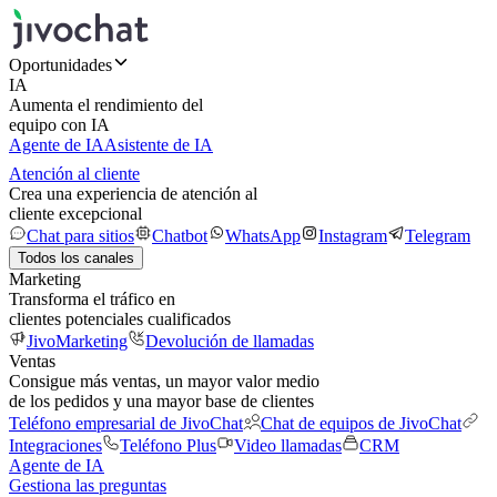
Oportunidades
IA
Aumenta el rendimiento del
equipo con IA
Agente de IA
Asistente de IA
Atención al cliente
Crea una experiencia de atención al
cliente excepcional
Chat para sitios
Chatbot
WhatsApp
Instagram
Telegram
Todos los canales
Marketing
Transforma el tráfico en
clientes potenciales cualificados
JivoMarketing
Devolución de llamadas
Ventas
Consigue más ventas, un mayor valor medio
de los pedidos y una mayor base de clientes
Teléfono empresarial de JivoChat
Chat de equipos de JivoChat
Integraciones
Teléfono Plus
Video llamadas
CRM
Agente de IA
Gestiona las preguntas