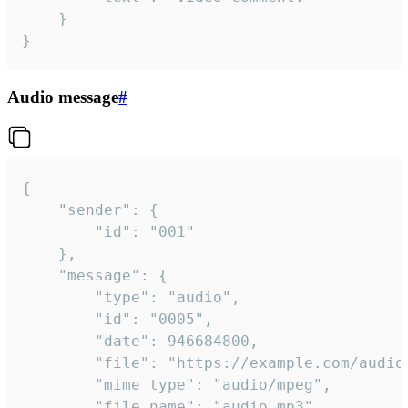
	}

}
Audio message
#
{

	"sender": {

		"id": "001"

	},

	"message": {

		"type": "audio",

		"id": "0005",

		"date": 946684800,

		"file": "https://example.com/audio.mp3",

		"mime_type": "audio/mpeg",

		"file_name": "audio.mp3",
