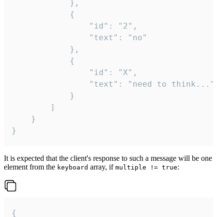
			},

			{

				"id": "2",

				"text": "no"

			},

			{

				"id": "X",

				"text": "need to think..."

			}

		]

	}

}
It is expected that the client's response to such a message will be one
element from the
array, if
:
keyboard
multiple != true
{
