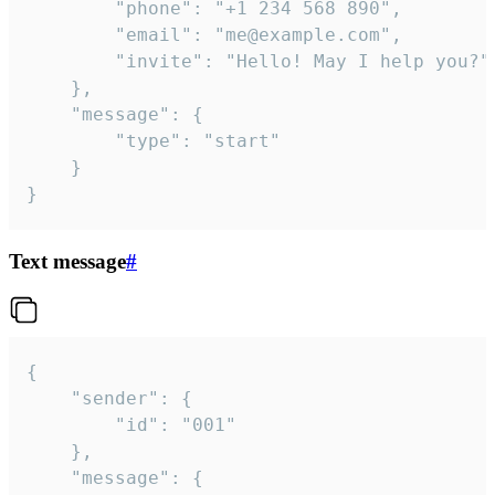
		"phone": "+1 234 568 890",

		"email": "me@example.com",

		"invite": "Hello! May I help you?"

	},

	"message": {

		"type": "start"

	}

}
Text message
#
{

	"sender": {

		"id": "001"

	},

	"message": {
