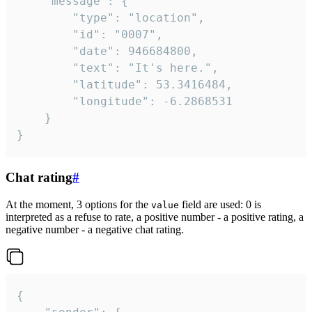
	"message": {

		"type": "location",

		"id": "0007",

		"date": 946684800,

		"text": "It's here.",

		"latitude": 53.3416484,

		"longitude": -6.2868531

	}

}
Chat rating
#
At the moment, 3 options for the
field are used: 0 is
value
interpreted as a refuse to rate, a positive number - a positive rating, a
negative number - a negative chat rating.
{
