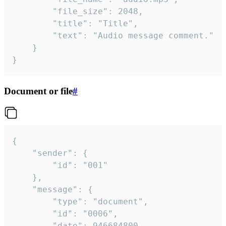
		"file_size": 2048,

		"title": "Title",

		"text": "Audio message comment."

	}

}
Document or file
#
{

	"sender": {

		"id": "001"

	},

	"message": {

		"type": "document",

		"id": "0006",

		"date": 946684800,
