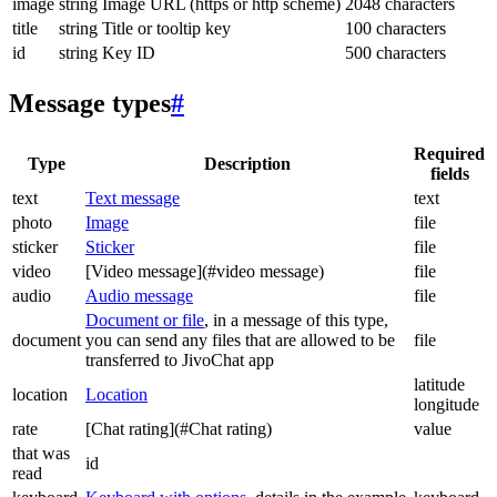
image
string
Image URL (https or http scheme)
2048 characters
title
string
Title or tooltip key
100 characters
id
string
Key ID
500 characters
Message types
#
Required
Type
Description
fields
text
Text message
text
photo
Image
file
sticker
Sticker
file
video
[Video message](#video message)
file
audio
Audio message
file
Document or file
, in a message of this type,
document
you can send any files that are allowed to be
file
transferred to JivoChat app
latitude
location
Location
longitude
rate
[Chat rating](#Chat rating)
value
that was
id
read