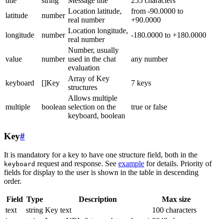
title
string
Message title
255 characters
Location latitude,
from -90.0000 to
latitude
number
real number
+90.0000
Location longitude,
longitude
number
-180.0000 to +180.0000
real number
Number, usually
value
number
used in the chat
any number
evaluation
Array of Key
keyboard
[]Key
7 keys
structures
Allows multiple
multiple
boolean
selection on the
true or false
keyboard, boolean
Key
#
It is mandatory for a key to have one structure field, both in the
request and response. See
example
for details. Priority of
keyboard
fields for display to the user is shown in the table in descending
order.
Field
Type
Description
Max size
text
string
Key text
100 characters