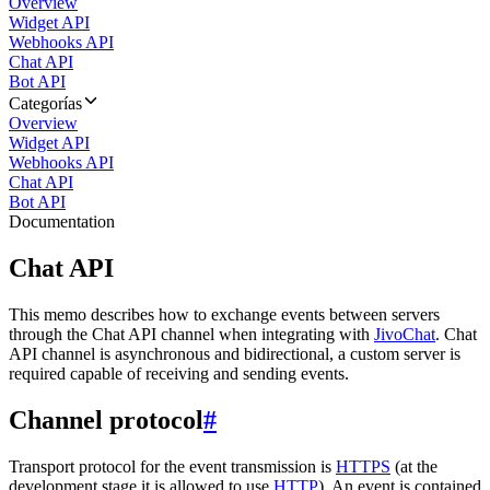
Overview
Widget API
Webhooks API
Chat API
Bot API
Categorías
Overview
Widget API
Webhooks API
Chat API
Bot API
Documentation
Chat API
This memo describes how to exchange events between servers
through the Chat API channel when integrating with
JivoChat
. Chat
API channel is asynchronous and bidirectional, a custom server is
required capable of receiving and sending events.
Channel protocol
#
Transport protocol for the event transmission is
HTTPS
(at the
development stage it is allowed to use
HTTP
). An event is contained