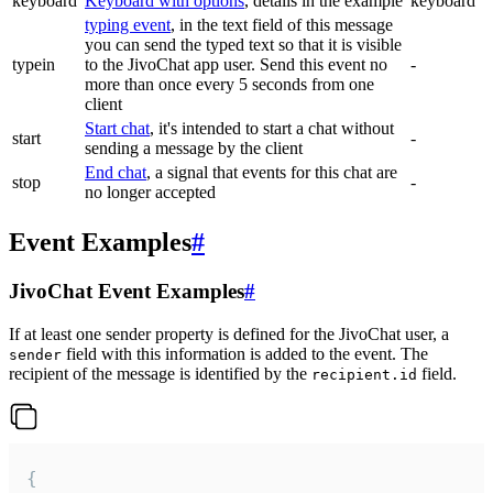
keyboard
Keyboard with options
, details in the example
keyboard
typing event
, in the text field of this message
you can send the typed text so that it is visible
typein
to the JivoChat app user. Send this event no
-
more than once every 5 seconds from one
client
Start chat
, it's intended to start a chat without
start
-
sending a message by the client
End chat
, a signal that events for this chat are
stop
-
no longer accepted
Event Examples
#
JivoChat Event Examples
#
If at least one sender property is defined for the JivoChat user, a
field with this information is added to the event. The
sender
recipient of the message is identified by the
field.
recipient.id
{
