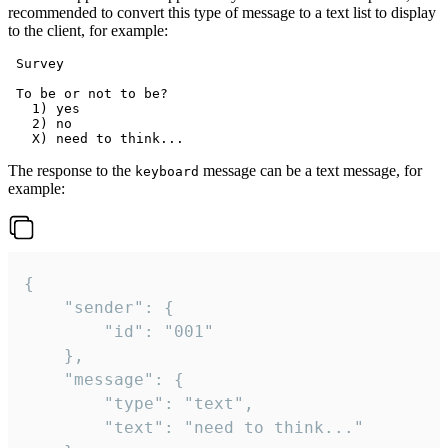
recommended to convert this type of message to a text list to display
to the client, for example:
 Survey

 To be or not to be?

   1) yes

   2) no

The response to the
message can be a text message, for
keyboard
example:
{

	"sender": {

		"id": "001"

	},

	"message": {

		"type": "text",

		"text": "need to think..."
