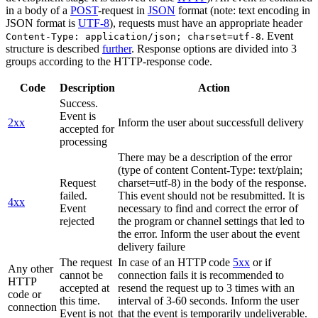
in a body of a
POST
-request in
JSON
format (note: text encoding in
JSON format is
UTF-8
), requests must have an appropriate header
. Event
Content-Type: application/json; charset=utf-8
structure is described
further
. Response options are divided into 3
groups according to the HTTP-response code.
Code
Description
Action
Success.
Event is
2xx
Inform the user about successfull delivery
accepted for
processing
There may be a description of the error
(type of content Content-Type: text/plain;
Request
charset=utf-8) in the body of the response.
failed.
This event should not be resubmitted. It is
4xx
Event
necessary to find and correct the error of
rejected
the program or channel settings that led to
the error. Inform the user about the event
delivery failure
The request
In case of an HTTP code
5xx
or if
Any other
cannot be
connection fails it is recommended to
HTTP
accepted at
resend the request up to 3 times with an
code or
this time.
interval of 3-60 seconds. Inform the user
connection
Event is not
that the event is temporarily undeliverable.