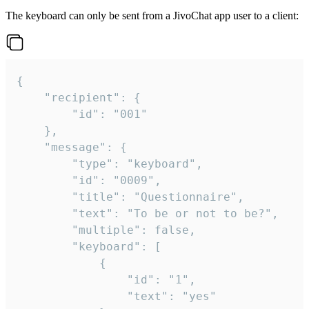
The keyboard can only be sent from a JivoChat app user to a client:
{

	"recipient": {

		"id": "001"

	},

	"message": {

		"type": "keyboard",

		"id": "0009",

		"title": "Questionnaire",

		"text": "To be or not to be?",

		"multiple": false,

		"keyboard": [

			{

				"id": "1",

				"text": "yes"
