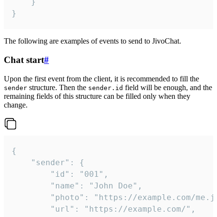
	}

}
The following are examples of events to send to JivoChat.
Chat start
#
Upon the first event from the client, it is recommended to fill the
structure. Then the
field will be enough, and the
sender
sender.id
remaining fields of this structure can be filled only when they
change.
{

	"sender": {

		"id": "001",

		"name": "John Doe",

		"photo": "https://example.com/me.jpg",

		"url": "https://example.com/",
