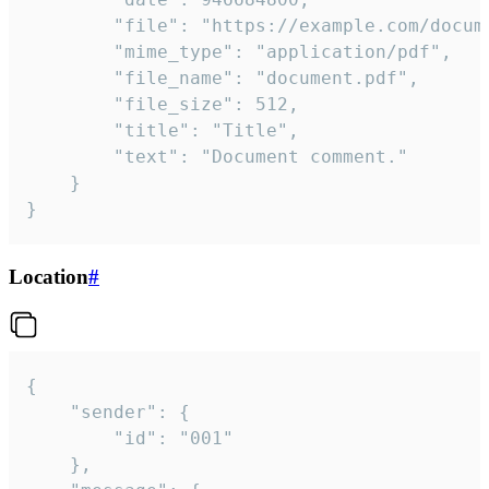
		"file": "https://example.com/document.pdf",

		"mime_type": "application/pdf",

		"file_name": "document.pdf",

		"file_size": 512,

		"title": "Title",

		"text": "Document comment."

	}

}
Location
#
{

	"sender": {

		"id": "001"

	},
