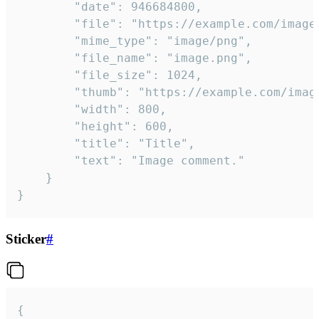
		"date": 946684800,

		"file": "https://example.com/image.png",

		"mime_type": "image/png",

		"file_name": "image.png",

		"file_size": 1024,

		"thumb": "https://example.com/image_thumb.png",

		"width": 800,

		"height": 600,

		"title": "Title",

		"text": "Image comment."

	}

}
Sticker
#
{
