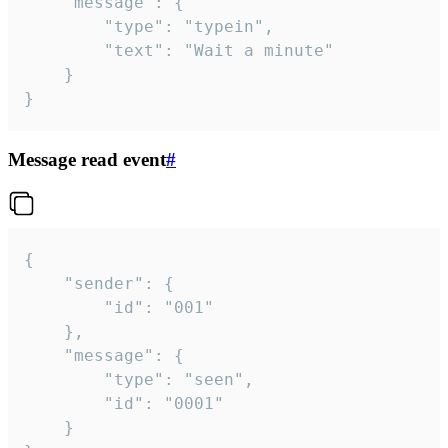
	"message": {

		"type": "typein",

		"text": "Wait a minute"

	}

}
Message read event
#
{

	"sender": {

		"id": "001"

	},

	"message": {

		"type": "seen",

		"id": "0001"

	}
