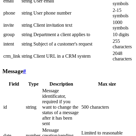
email
string
User email
symbols
2-15
phone
string
User phone number
symbols
1000
invite
string
Client invitation text
symbols
group
string
Department a client applies to
10 digits
255
intent
string
Subject of a customer's request
characters
2048
crm_link
string
Client URL in a CRM system
characters
Message
#
Field
Type
Description
Max size
Message
identificator,
required if you
id
string
want to change the
500 characters
status of a message
after it has been
sent
Message
Limited to reasonable
date
number
creation/sending