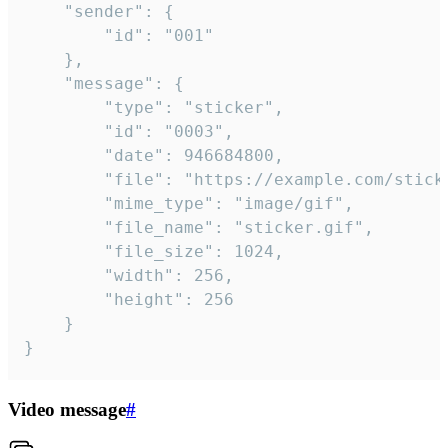
	"sender": {

		"id": "001"

	},

	"message": {

		"type": "sticker",

		"id": "0003",

		"date": 946684800,

		"file": "https://example.com/sticker.gif",

		"mime_type": "image/gif",

		"file_name": "sticker.gif",

		"file_size": 1024,

		"width": 256,

		"height": 256

	}

}
Video message
#