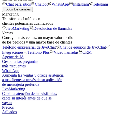
Chat para sitios
Chatbot
WhatsApp
Instagram
Telegram
Todos los canales
Marketing
Transforma el tráfico en
clientes potenciales cualificados
JivoMarketing
Devolución de llamadas
Ventas
Consigue más ventas, un mayor valor medio
de los pedidos y una mayor base de clientes
Teléfono empresarial de JivoChat
Chat de equipos de JivoChat
Integraciones
Teléfono Plus
Video llamadas
CRM
Agente de IA
Gestiona las preguntas
más frecuentes
WhatsApp
Aumenta las ventas y ofrece asistencia
a tus clientes a través de su aplicación
de mensajería preferida
JivoMarketing
Capta la atención de tus visitantes:
capta su interés antes de que se
vayan
Precios
Afiliados