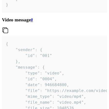
}
Video message
#
{

	"sender": {

		"id": "001"

	},

	"message": {

		"type": "video",

		"id": "0004",

		"date": 946684800,

		"file": "https://example.com/video.mp4",

		"mime_type": "video/mp4",

		"file_name": "video.mp4",

		"file_size": 1048576,
