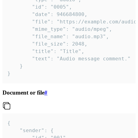
		"id": "0005",

		"date": 946684800,

		"file": "https://example.com/audio.mp3",

		"mime_type": "audio/mpeg",

		"file_name": "audio.mp3",

		"file_size": 2048,

		"title": "Title",

		"text": "Audio message comment."

	}

}
Document or file
#
{

	"sender": {

		"id": "001"
