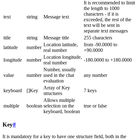
It is recommended to limit
the length to 1000
characters - if it is
text
string
Message text
exceeded, the rest of the
text will be sent in
separate text messages
title
string
Message title
255 characters
Location latitude,
from -90.0000 to
latitude
number
real number
+90.0000
Location longitude,
longitude
number
-180.0000 to +180.0000
real number
Number, usually
value
number
used in the chat
any number
evaluation
Array of Key
keyboard
[]Key
7 keys
structures
Allows multiple
multiple
boolean
selection on the
true or false
keyboard, boolean
Key
#
It is mandatory for a key to have one structure field, both in the