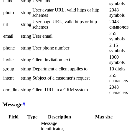
name
string
Username
symbols
User avatar URL, valid https or http
2048
photo
string
schemes
symbols
User page URL, valid https or http
2048
url
string
schemes
символов
255
email
string
User email
symbols
2-15
phone
string
User phone number
symbols
1000
invite
string
Client invitation text
symbols
group
string
Department a client applies to
10 digits
255
intent
string
Subject of a customer's request
characters
2048
crm_link
string
Client URL in a CRM system
characters
Message
#
Field
Type
Description
Max size
Message
identificator,