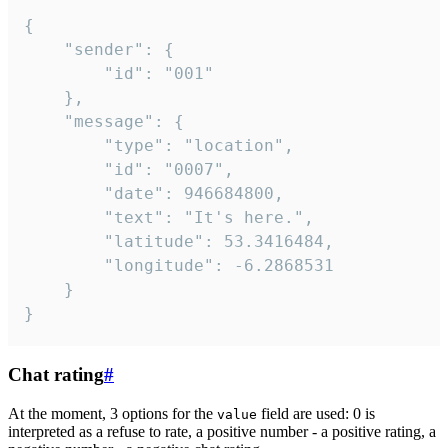
{

	"sender": {

		"id": "001"

	},

	"message": {

		"type": "location",

		"id": "0007",

		"date": 946684800,

		"text": "It's here.",

		"latitude": 53.3416484,

		"longitude": -6.2868531

	}

}
Chat rating
#
At the moment, 3 options for the
field are used: 0 is
value
interpreted as a refuse to rate, a positive number - a positive rating, a