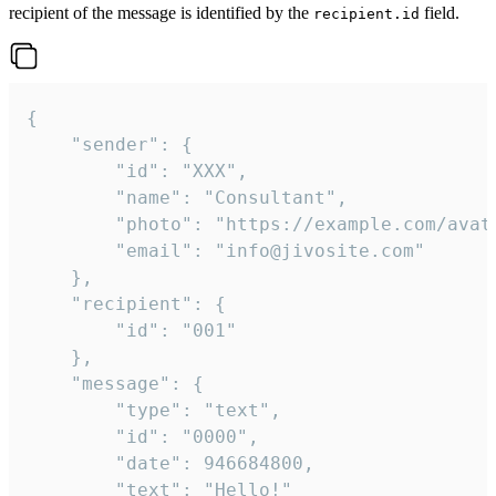
recipient of the message is identified by the
field.
recipient.id
{

	"sender": {

		"id": "XXX",

		"name": "Consultant",

		"photo": "https://example.com/avatar.png",

		"email": "info@jivosite.com"

	},

	"recipient": {

		"id": "001"

	},

	"message": {

		"type": "text",

		"id": "0000",

		"date": 946684800,

		"text": "Hello!"
