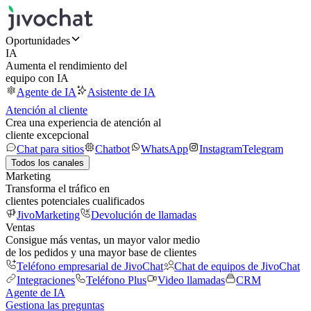
Oportunidades
IA
Aumenta el rendimiento del
equipo con IA
Agente de IA
Asistente de IA
Atención al cliente
Crea una experiencia de atención al
cliente excepcional
Chat para sitios
Chatbot
WhatsApp
Instagram
Telegram
Todos los canales
Marketing
Transforma el tráfico en
clientes potenciales cualificados
JivoMarketing
Devolución de llamadas
Ventas
Consigue más ventas, un mayor valor medio
de los pedidos y una mayor base de clientes
Teléfono empresarial de JivoChat
Chat de equipos de JivoChat
Integraciones
Teléfono Plus
Video llamadas
CRM
Agente de IA
Gestiona las preguntas