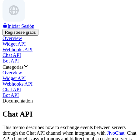
Iniciar Sesión
Regístrese gratis
Overview
Widget API
Webhooks API
Chat API
Bot API
Categorías
Overview
Widget API
Webhooks API
Chat API
Bot API
Documentation
Chat API
This memo describes how to exchange events between servers
through the Chat API channel when integrating with
JivoChat
. Chat
API channel is asynchronous and bidirectional, a custom server is