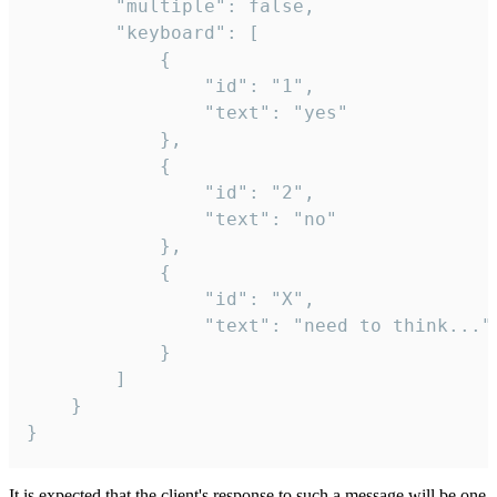
		"multiple": false,

		"keyboard": [

			{

				"id": "1",

				"text": "yes"

			},

			{

				"id": "2",

				"text": "no"

			},

			{

				"id": "X",

				"text": "need to think..."

			}

		]

	}

}
It is expected that the client's response to such a message will be one