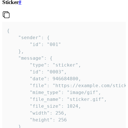
Sticker
#
{

	"sender": {

		"id": "001"

	},

	"message": {

		"type": "sticker",

		"id": "0003",

		"date": 946684800,

		"file": "https://example.com/sticker.gif",

		"mime_type": "image/gif",

		"file_name": "sticker.gif",

		"file_size": 1024,

		"width": 256,

		"height": 256

	}
