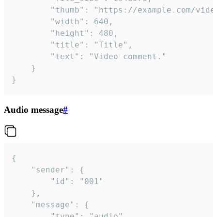
		"thumb": "https://example.com/video_thumb.png",

		"width": 640,

		"height": 480,

		"title": "Title",

		"text": "Video comment."

	}

}
Audio message
#
{

	"sender": {

		"id": "001"

	},

	"message": {

		"type": "audio",
