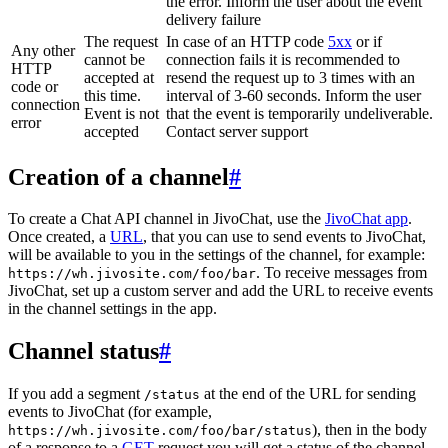
the error. Inform the user about the event
delivery failure
The request
In case of an HTTP code
5xx
or if
Any other
cannot be
connection fails it is recommended to
HTTP
accepted at
resend the request up to 3 times with an
code or
this time.
interval of 3-60 seconds. Inform the user
connection
Event is not
that the event is temporarily undeliverable.
error
accepted
Contact server support
Creation of a channel
#
To create a Chat API channel in JivoChat, use the
JivoChat app
.
Once created, a
URL
, that you can use to send events to JivoChat,
will be available to you in the settings of the channel, for example:
. To receive messages from
https://wh.jivosite.com/foo/bar
JivoChat, set up a custom server and add the URL to receive events
in the channel settings in the app.
Channel status
#
If you add a segment
at the end of the URL for sending
/status
events to JivoChat (for example,
), then in the body
https://wh.jivosite.com/foo/bar/status
of a response to a
GET
-request you will get a status of the channel,