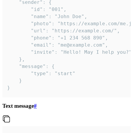
	"sender": {

		"id": "001",

		"name": "John Doe",

		"photo": "https://example.com/me.jpg",

		"url": "https://example.com/",

		"phone": "+1 234 568 890",

		"email": "me@example.com",

		"invite": "Hello! May I help you?"

	},

	"message": {

		"type": "start"

	}

}
Text message
#