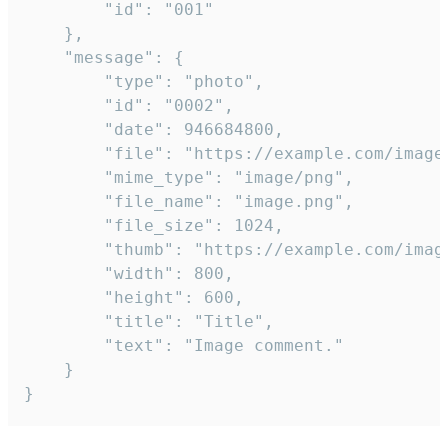
		"id": "001"

	},

	"message": {

		"type": "photo",

		"id": "0002",

		"date": 946684800,

		"file": "https://example.com/image.png",

		"mime_type": "image/png",

		"file_name": "image.png",

		"file_size": 1024,

		"thumb": "https://example.com/image_thumb.png",

		"width": 800,

		"height": 600,

		"title": "Title",

		"text": "Image comment."

	}

}