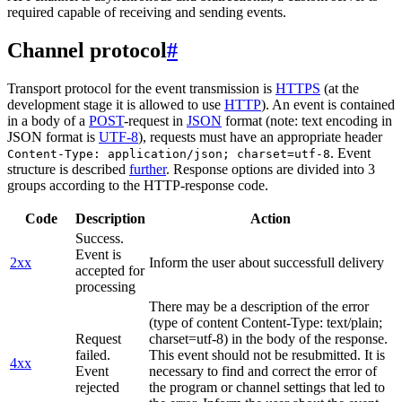
required capable of receiving and sending events.
Channel protocol
#
Transport protocol for the event transmission is
HTTPS
(at the
development stage it is allowed to use
HTTP
). An event is contained
in a body of a
POST
-request in
JSON
format (note: text encoding in
JSON format is
UTF-8
), requests must have an appropriate header
. Event
Content-Type: application/json; charset=utf-8
structure is described
further
. Response options are divided into 3
groups according to the HTTP-response code.
Code
Description
Action
Success.
Event is
2xx
Inform the user about successfull delivery
accepted for
processing
There may be a description of the error
(type of content Content-Type: text/plain;
Request
charset=utf-8) in the body of the response.
failed.
This event should not be resubmitted. It is
4xx
Event
necessary to find and correct the error of
rejected
the program or channel settings that led to