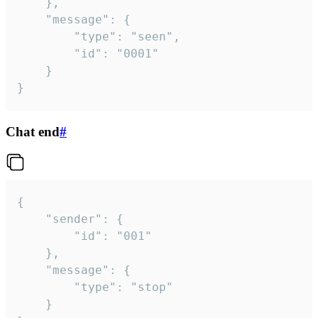
	},

	"message": {

		"type": "seen",

		"id": "0001"

	}

}
Chat end
#
{

	"sender": {

		"id": "001"

	},

	"message": {

		"type": "stop"

	}
