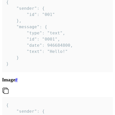
{

	"sender": {

		"id": "001"

	},

	"message": {

		"type": "text",

		"id": "0001",

		"date": 946684800,

		"text": "Hello!"

	}

}
Image
#
{

	"sender": {
