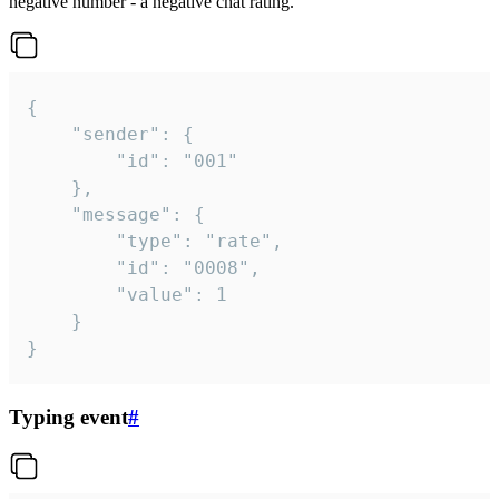
negative number - a negative chat rating.
{

	"sender": {

		"id": "001"

	},

	"message": {

		"type": "rate",

		"id": "0008",

		"value": 1

	}

}
Typing event
#