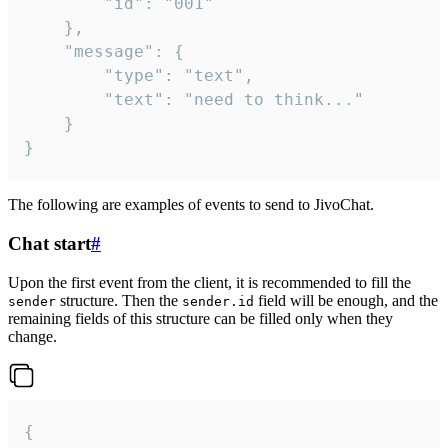
		"id": "001"

	},

	"message": {

		"type": "text",

		"text": "need to think..."

	}

}
The following are examples of events to send to JivoChat.
Chat start
#
Upon the first event from the client, it is recommended to fill the
structure. Then the
field will be enough, and the
sender
sender.id
remaining fields of this structure can be filled only when they
change.
{
