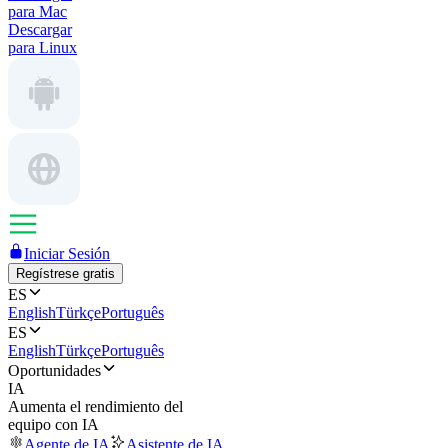
para Mac
Descargar
para Linux
Iniciar Sesión
Regístrese gratis
ES
English
Türkçe
Português
ES
English
Türkçe
Português
Oportunidades
IA
Aumenta el rendimiento del
equipo con IA
Agente de IA
Asistente de IA