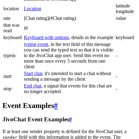
latitude
location
Location
longitude
rate
[Chat rating](#Chat rating)
value
that was
id
read
keyboard
Keyboard with options
, details in the example
keyboard
typing event
, in the text field of this message
you can send the typed text so that it is visible
typein
to the JivoChat app user. Send this event no
-
more than once every 5 seconds from one
client
Start chat
, it's intended to start a chat without
start
-
sending a message by the client
End chat
, a signal that events for this chat are
stop
-
no longer accepted
Event Examples
#
JivoChat Event Examples
#
If at least one sender property is defined for the JivoChat user, a
field with this information is added to the event. The
sender