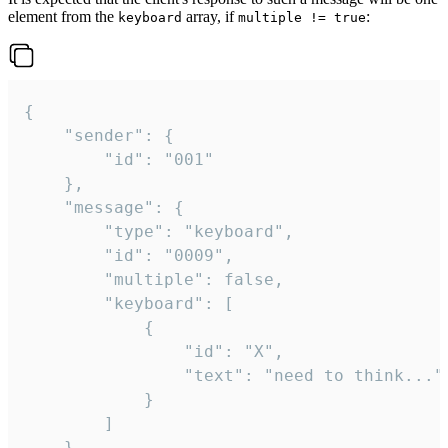
element from the
array, if
:
keyboard
multiple != true
{

	"sender": {

		"id": "001"

	},

	"message": {

		"type": "keyboard",

		"id": "0009",

		"multiple": false,

		"keyboard": [

			{

				"id": "X",

				"text": "need to think..."

			}

		]

	}
