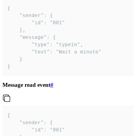
{

	"sender": {

		"id": "001"

	},

	"message": {

		"type": "typein",

		"text": "Wait a minute"

	}

}
Message read event
#
{

	"sender": {

		"id": "001"
