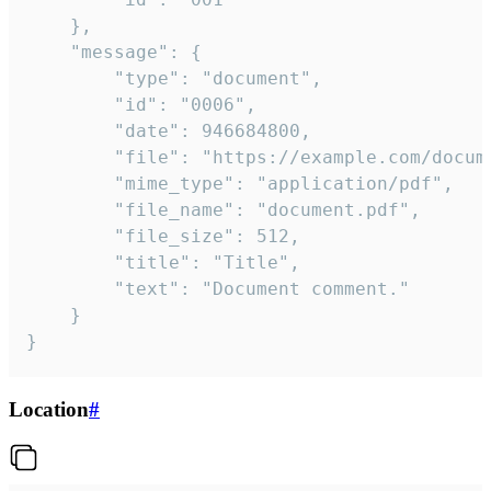
	},

	"message": {

		"type": "document",

		"id": "0006",

		"date": 946684800,

		"file": "https://example.com/document.pdf",

		"mime_type": "application/pdf",

		"file_name": "document.pdf",

		"file_size": 512,

		"title": "Title",

		"text": "Document comment."

	}

}
Location
#