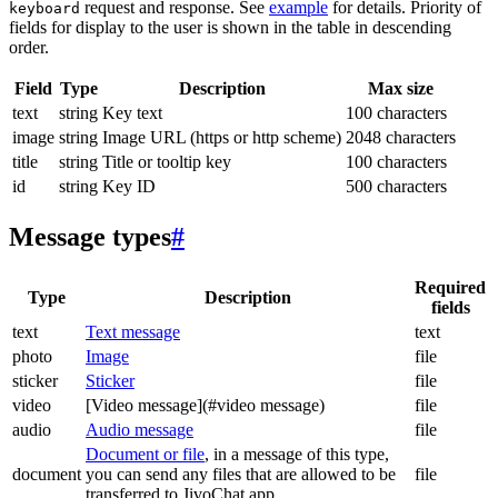
request and response. See
example
for details. Priority of
keyboard
fields for display to the user is shown in the table in descending
order.
Field
Type
Description
Max size
text
string
Key text
100 characters
image
string
Image URL (https or http scheme)
2048 characters
title
string
Title or tooltip key
100 characters
id
string
Key ID
500 characters
Message types
#
Required
Type
Description
fields
text
Text message
text
photo
Image
file
sticker
Sticker
file
video
[Video message](#video message)
file
audio
Audio message
file
Document or file
, in a message of this type,
document
you can send any files that are allowed to be
file
transferred to JivoChat app