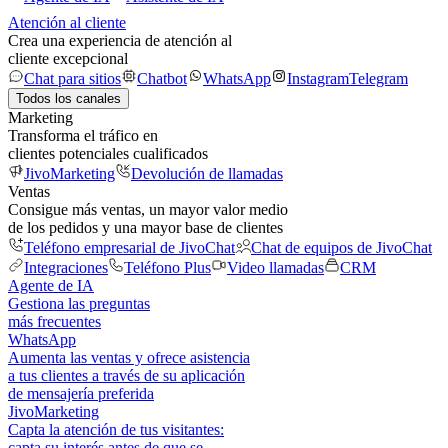
Atención al cliente
Crea una experiencia de atención al
cliente excepcional
Chat para sitios
Chatbot
WhatsApp
Instagram
Telegram
Todos los canales
Marketing
Transforma el tráfico en
clientes potenciales cualificados
JivoMarketing
Devolución de llamadas
Ventas
Consigue más ventas, un mayor valor medio
de los pedidos y una mayor base de clientes
Teléfono empresarial de JivoChat
Chat de equipos de JivoChat
Integraciones
Teléfono Plus
Video llamadas
CRM
Agente de IA
Gestiona las preguntas
más frecuentes
WhatsApp
Aumenta las ventas y ofrece asistencia
a tus clientes a través de su aplicación
de mensajería preferida
JivoMarketing
Capta la atención de tus visitantes:
capta su interés antes de que se