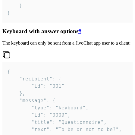
	}

}
Keyboard with answer options
#
The keyboard can only be sent from a JivoChat app user to a client:
{

	"recipient": {

		"id": "001"

	},

	"message": {

		"type": "keyboard",

		"id": "0009",

		"title": "Questionnaire",

		"text": "To be or not to be?",
