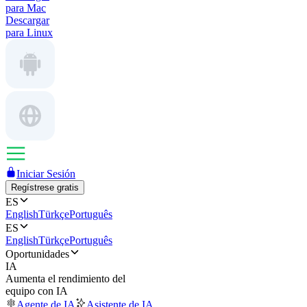
para Mac
Descargar
para Linux
Iniciar Sesión
Regístrese gratis
ES
English
Türkçe
Português
ES
English
Türkçe
Português
Oportunidades
IA
Aumenta el rendimiento del
equipo con IA
Agente de IA
Asistente de IA