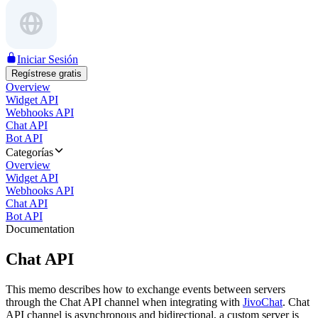
Iniciar Sesión
Regístrese gratis
Overview
Widget API
Webhooks API
Chat API
Bot API
Categorías
Overview
Widget API
Webhooks API
Chat API
Bot API
Documentation
Chat API
This memo describes how to exchange events between servers
through the Chat API channel when integrating with
JivoChat
. Chat
API channel is asynchronous and bidirectional, a custom server is