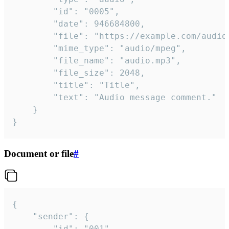
		"id": "0005",

		"date": 946684800,

		"file": "https://example.com/audio.mp3",

		"mime_type": "audio/mpeg",

		"file_name": "audio.mp3",

		"file_size": 2048,

		"title": "Title",

		"text": "Audio message comment."

	}

}
Document or file
#
{

	"sender": {

		"id": "001"
