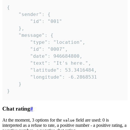
{

	"sender": {

		"id": "001"

	},

	"message": {

		"type": "location",

		"id": "0007",

		"date": 946684800,

		"text": "It's here.",

		"latitude": 53.3416484,

		"longitude": -6.2868531

	}

}
Chat rating
#
At the moment, 3 options for the
field are used: 0 is
value
interpreted as a refuse to rate, a positive number - a positive rating, a