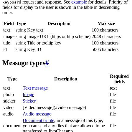
request and response. See
example
for details. Priority of
keyboard
fields for display to the user is shown in the table in descending
order.
Field
Type
Description
Max size
text
string
Key text
100 characters
image
string
Image URL (https or http scheme)
2048 characters
title
string
Title or tooltip key
100 characters
id
string
Key ID
500 characters
Message types
#
Required
Type
Description
fields
text
Text message
text
photo
Image
file
sticker
Sticker
file
video
[Video message](#video message)
file
audio
Audio message
file
Document or file
, in a message of this type,
document
you can send any files that are allowed to be
file
transferred to JivoChat app