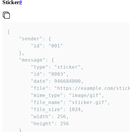
Sticker
#
{

	"sender": {

		"id": "001"

	},

	"message": {

		"type": "sticker",

		"id": "0003",

		"date": 946684800,

		"file": "https://example.com/sticker.gif",

		"mime_type": "image/gif",

		"file_name": "sticker.gif",

		"file_size": 1024,

		"width": 256,

		"height": 256

	}
