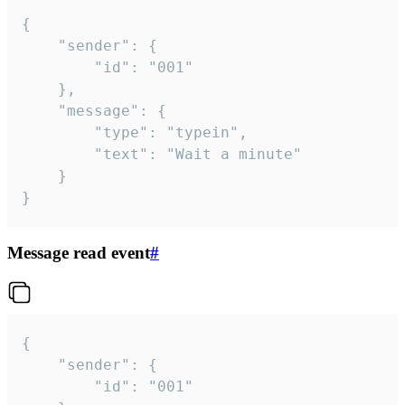
{

	"sender": {

		"id": "001"

	},

	"message": {

		"type": "typein",

		"text": "Wait a minute"

	}

}
Message read event
#
{

	"sender": {

		"id": "001"
