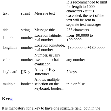
It is recommended to limit
the length to 1000
characters - if it is
text
string
Message text
exceeded, the rest of the
text will be sent in
separate text messages
title
string
Message title
255 characters
Location latitude,
from -90.0000 to
latitude
number
real number
+90.0000
Location longitude,
longitude
number
-180.0000 to +180.0000
real number
Number, usually
value
number
used in the chat
any number
evaluation
Array of Key
keyboard
[]Key
7 keys
structures
Allows multiple
multiple
boolean
selection on the
true or false
keyboard, boolean
Key
#
It is mandatory for a key to have one structure field, both in the