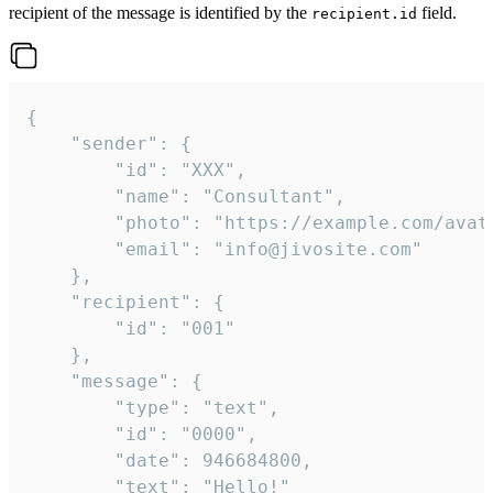
recipient of the message is identified by the
field.
recipient.id
{

	"sender": {

		"id": "XXX",

		"name": "Consultant",

		"photo": "https://example.com/avatar.png",

		"email": "info@jivosite.com"

	},

	"recipient": {

		"id": "001"

	},

	"message": {

		"type": "text",

		"id": "0000",

		"date": 946684800,

		"text": "Hello!"
