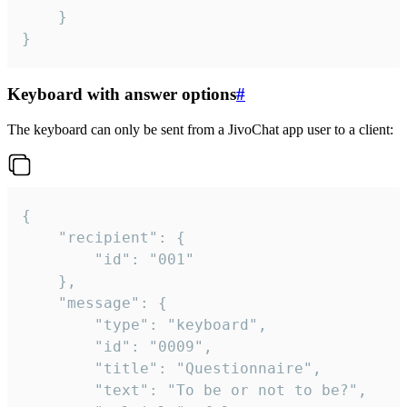
	}

}
Keyboard with answer options
#
The keyboard can only be sent from a JivoChat app user to a client:
{

	"recipient": {

		"id": "001"

	},

	"message": {

		"type": "keyboard",

		"id": "0009",

		"title": "Questionnaire",

		"text": "To be or not to be?",
