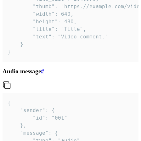
		"thumb": "https://example.com/video_thumb.png",

		"width": 640,

		"height": 480,

		"title": "Title",

		"text": "Video comment."

	}

}
Audio message
#
{

	"sender": {

		"id": "001"

	},

	"message": {

		"type": "audio",
