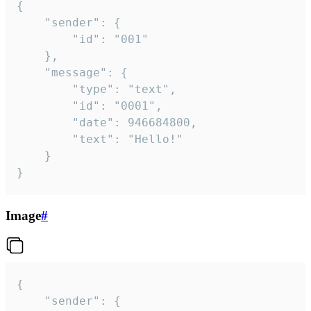
{

	"sender": {

		"id": "001"

	},

	"message": {

		"type": "text",

		"id": "0001",

		"date": 946684800,

		"text": "Hello!"

	}

}
Image
#
{

	"sender": {
