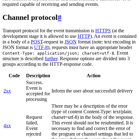
required capable of receiving and sending events.
Channel protocol
#
Transport protocol for the event transmission is
HTTPS
(at the
development stage it is allowed to use
HTTP
). An event is contained
in a body of a
POST
-request in
JSON
format (note: text encoding in
JSON format is
UTF-8
), requests must have an appropriate header
. Event
Content-Type: application/json; charset=utf-8
structure is described
further
. Response options are divided into 3
groups according to the HTTP-response code.
Code
Description
Action
Success.
Event is
2xx
Inform the user about successfull delivery
accepted for
processing
There may be a description of the error
(type of content Content-Type: text/plain;
Request
charset=utf-8) in the body of the response.
failed.
This event should not be resubmitted. It is
4xx
Event
necessary to find and correct the error of
rejected
the program or channel settings that led to