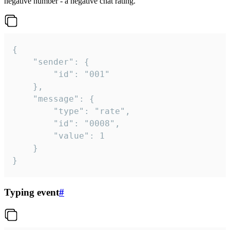
negative number - a negative chat rating.
{

	"sender": {

		"id": "001"

	},

	"message": {

		"type": "rate",

		"id": "0008",

		"value": 1

	}

}
Typing event
#