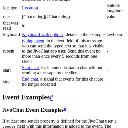
latitude
location
Location
longitude
rate
[Chat rating](#Chat rating)
value
that was
id
read
keyboard
Keyboard with options
, details in the example
keyboard
typing event
, in the text field of this message
you can send the typed text so that it is visible
typein
to the JivoChat app user. Send this event no
-
more than once every 5 seconds from one
client
Start chat
, it's intended to start a chat without
start
-
sending a message by the client
End chat
, a signal that events for this chat are
stop
-
no longer accepted
Event Examples
#
JivoChat Event Examples
#
If at least one sender property is defined for the JivoChat user, a
field with this information is added to the event. The
sender