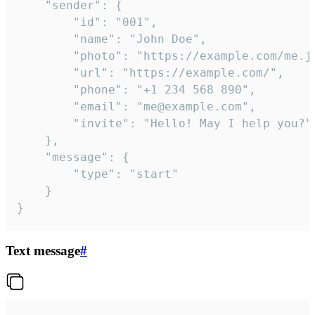
	"sender": {

		"id": "001",

		"name": "John Doe",

		"photo": "https://example.com/me.jpg",

		"url": "https://example.com/",

		"phone": "+1 234 568 890",

		"email": "me@example.com",

		"invite": "Hello! May I help you?"

	},

	"message": {

		"type": "start"

	}

}
Text message
#