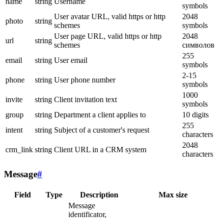
name
string
Username
symbols
User avatar URL, valid https or http
2048
photo
string
schemes
symbols
User page URL, valid https or http
2048
url
string
schemes
символов
255
email
string
User email
symbols
2-15
phone
string
User phone number
symbols
1000
invite
string
Client invitation text
symbols
group
string
Department a client applies to
10 digits
255
intent
string
Subject of a customer's request
characters
2048
crm_link
string
Client URL in a CRM system
characters
Message
#
Field
Type
Description
Max size
Message
identificator,