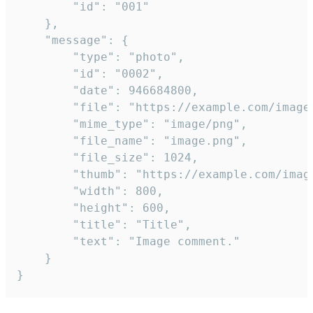
		"id": "001"

	},

	"message": {

		"type": "photo",

		"id": "0002",

		"date": 946684800,

		"file": "https://example.com/image.png",

		"mime_type": "image/png",

		"file_name": "image.png",

		"file_size": 1024,

		"thumb": "https://example.com/image_thumb.png",

		"width": 800,

		"height": 600,

		"title": "Title",

		"text": "Image comment."

	}

}