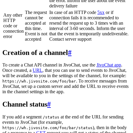
the error. Inform the user about the event
delivery failure
The request
In case of an HTTP code
5xx
or if
Any other
cannot be
connection fails it is recommended to
HTTP
accepted at
resend the request up to 3 times with an
code or
this time.
interval of 3-60 seconds. Inform the user
connection
Event is not
that the event is temporarily undeliverable.
error
accepted
Contact server support
Creation of a channel
#
To create a Chat API channel in JivoChat, use the
JivoChat app
.
Once created, a
URL
, that you can use to send events to JivoChat,
will be available to you in the settings of the channel, for example:
. To receive messages from
https://wh.jivosite.com/foo/bar
JivoChat, set up a custom server and add the URL to receive events
in the channel settings in the app.
Channel status
#
If you add a segment
at the end of the URL for sending
/status
events to JivoChat (for example,
), then in the body
https://wh.jivosite.com/foo/bar/status
of a response to a
GET
-request you will get a status of the channel,