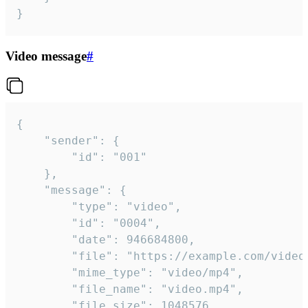
}
Video message
#
{

	"sender": {

		"id": "001"

	},

	"message": {

		"type": "video",

		"id": "0004",

		"date": 946684800,

		"file": "https://example.com/video.mp4",

		"mime_type": "video/mp4",

		"file_name": "video.mp4",

		"file_size": 1048576,
