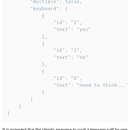
		"multiple": false,

		"keyboard": [

			{

				"id": "1",

				"text": "yes"

			},

			{

				"id": "2",

				"text": "no"

			},

			{

				"id": "X",

				"text": "need to think..."

			}

		]

	}

}
It is expected that the client's response to such a message will be one