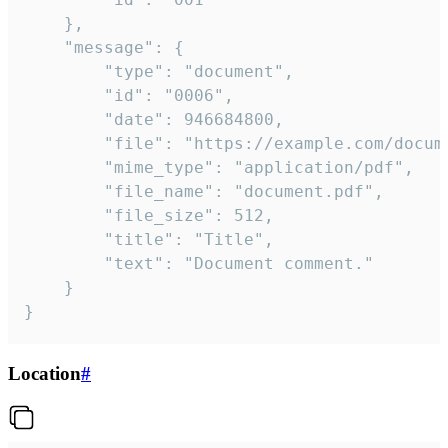
	},

	"message": {

		"type": "document",

		"id": "0006",

		"date": 946684800,

		"file": "https://example.com/document.pdf",

		"mime_type": "application/pdf",

		"file_name": "document.pdf",

		"file_size": 512,

		"title": "Title",

		"text": "Document comment."

	}

}
Location
#