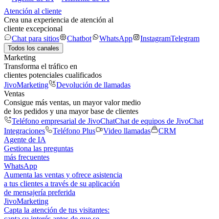
Atención al cliente
Crea una experiencia de atención al
cliente excepcional
Chat para sitios
Chatbot
WhatsApp
Instagram
Telegram
Todos los canales
Marketing
Transforma el tráfico en
clientes potenciales cualificados
JivoMarketing
Devolución de llamadas
Ventas
Consigue más ventas, un mayor valor medio
de los pedidos y una mayor base de clientes
Teléfono empresarial de JivoChat
Chat de equipos de JivoChat
Integraciones
Teléfono Plus
Video llamadas
CRM
Agente de IA
Gestiona las preguntas
más frecuentes
WhatsApp
Aumenta las ventas y ofrece asistencia
a tus clientes a través de su aplicación
de mensajería preferida
JivoMarketing
Capta la atención de tus visitantes:
capta su interés antes de que se