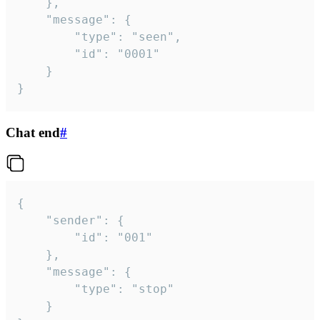
	},

	"message": {

		"type": "seen",

		"id": "0001"

	}

}
Chat end
#
{

	"sender": {

		"id": "001"

	},

	"message": {

		"type": "stop"

	}
