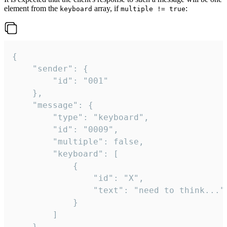
element from the
array, if
:
keyboard
multiple != true
{

	"sender": {

		"id": "001"

	},

	"message": {

		"type": "keyboard",

		"id": "0009",

		"multiple": false,

		"keyboard": [

			{

				"id": "X",

				"text": "need to think..."

			}

		]

	}
