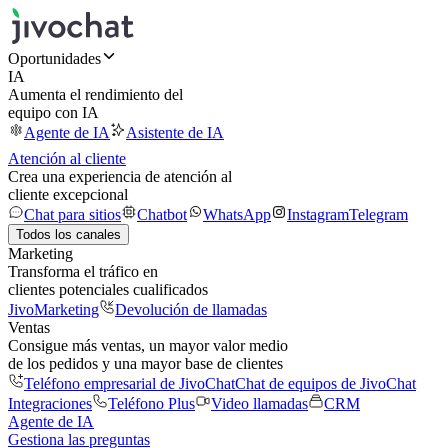
Oportunidades
IA
Aumenta el rendimiento del
equipo con IA
Agente de IA
Asistente de IA
Atención al cliente
Crea una experiencia de atención al
cliente excepcional
Chat para sitios
Chatbot
WhatsApp
Instagram
Telegram
Todos los canales
Marketing
Transforma el tráfico en
clientes potenciales cualificados
JivoMarketing
Devolución de llamadas
Ventas
Consigue más ventas, un mayor valor medio
de los pedidos y una mayor base de clientes
Teléfono empresarial de JivoChat
Chat de equipos de JivoChat
Integraciones
Teléfono Plus
Video llamadas
CRM
Agente de IA
Gestiona las preguntas