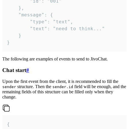
		"id": "001"

	},

	"message": {

		"type": "text",

		"text": "need to think..."

	}

}
The following are examples of events to send to JivoChat.
Chat start
#
Upon the first event from the client, it is recommended to fill the
structure. Then the
field will be enough, and the
sender
sender.id
remaining fields of this structure can be filled only when they
change.
{
