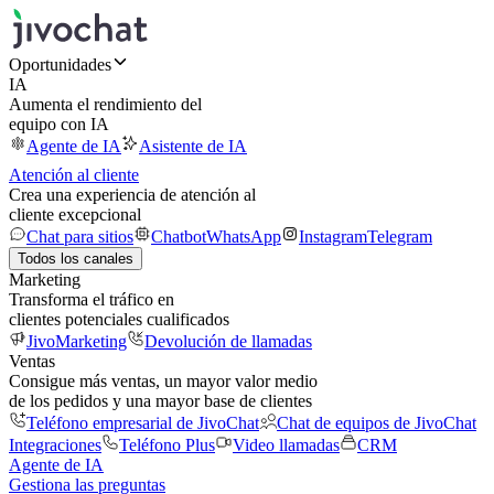
Oportunidades
IA
Aumenta el rendimiento del
equipo con IA
Agente de IA
Asistente de IA
Atención al cliente
Crea una experiencia de atención al
cliente excepcional
Chat para sitios
Chatbot
WhatsApp
Instagram
Telegram
Todos los canales
Marketing
Transforma el tráfico en
clientes potenciales cualificados
JivoMarketing
Devolución de llamadas
Ventas
Consigue más ventas, un mayor valor medio
de los pedidos y una mayor base de clientes
Teléfono empresarial de JivoChat
Chat de equipos de JivoChat
Integraciones
Teléfono Plus
Video llamadas
CRM
Agente de IA
Gestiona las preguntas