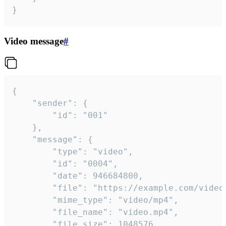
}
Video message
#
{

	"sender": {

		"id": "001"

	},

	"message": {

		"type": "video",

		"id": "0004",

		"date": 946684800,

		"file": "https://example.com/video.mp4",

		"mime_type": "video/mp4",

		"file_name": "video.mp4",

		"file_size": 1048576,
