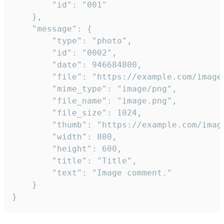
		"id": "001"

	},

	"message": {

		"type": "photo",

		"id": "0002",

		"date": 946684800,

		"file": "https://example.com/image.png",

		"mime_type": "image/png",

		"file_name": "image.png",

		"file_size": 1024,

		"thumb": "https://example.com/image_thumb.png",

		"width": 800,

		"height": 600,

		"title": "Title",

		"text": "Image comment."

	}

}