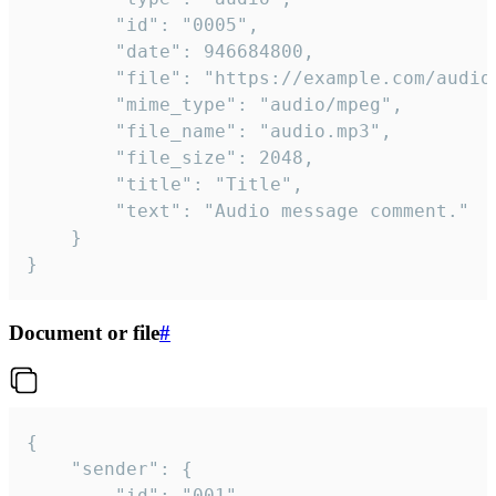
		"id": "0005",

		"date": 946684800,

		"file": "https://example.com/audio.mp3",

		"mime_type": "audio/mpeg",

		"file_name": "audio.mp3",

		"file_size": 2048,

		"title": "Title",

		"text": "Audio message comment."

	}

}
Document or file
#
{

	"sender": {

		"id": "001"
