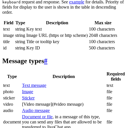
request and response. See
example
for details. Priority of
keyboard
fields for display to the user is shown in the table in descending
order.
Field
Type
Description
Max size
text
string
Key text
100 characters
image
string
Image URL (https or http scheme)
2048 characters
title
string
Title or tooltip key
100 characters
id
string
Key ID
500 characters
Message types
#
Required
Type
Description
fields
text
Text message
text
photo
Image
file
sticker
Sticker
file
video
[Video message](#video message)
file
audio
Audio message
file
Document or file
, in a message of this type,
document
you can send any files that are allowed to be
file
transferred to JivoChat app