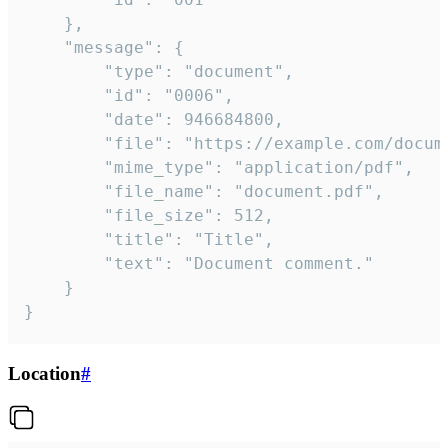
	},

	"message": {

		"type": "document",

		"id": "0006",

		"date": 946684800,

		"file": "https://example.com/document.pdf",

		"mime_type": "application/pdf",

		"file_name": "document.pdf",

		"file_size": 512,

		"title": "Title",

		"text": "Document comment."

	}

}
Location
#