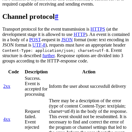
required capable of receiving and sending events.
Channel protocol
#
Transport protocol for the event transmission is
HTTPS
(at the
development stage it is allowed to use
HTTP
). An event is contained
in a body of a
POST
-request in
JSON
format (note: text encoding in
JSON format is
UTF-8
), requests must have an appropriate header
. Event
Content-Type: application/json; charset=utf-8
structure is described
further
. Response options are divided into 3
groups according to the HTTP-response code.
Code
Description
Action
Success.
Event is
2xx
Inform the user about successfull delivery
accepted for
processing
There may be a description of the error
(type of content Content-Type: text/plain;
Request
charset=utf-8) in the body of the response.
failed.
This event should not be resubmitted. It is
4xx
Event
necessary to find and correct the error of
rejected
the program or channel settings that led to