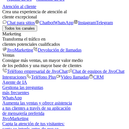
Atención al cliente
Crea una experiencia de atención al
cliente excepcional
Chat para sitios
Chatbot
WhatsApp
Instagram
Telegram
Todos los canales
Marketing
Transforma el tráfico en
clientes potenciales cualificados
JivoMarketing
Devolución de llamadas
Ventas
Consigue más ventas, un mayor valor medio
de los pedidos y una mayor base de clientes
Teléfono empresarial de JivoChat
Chat de equipos de JivoChat
Integraciones
Teléfono Plus
Video llamadas
CRM
Agente de IA
Gestiona las preguntas
más frecuentes
WhatsApp
Aumenta las ventas y ofrece asistencia
a tus clientes a través de su aplicación
de mensajería preferida
JivoMarketing
Capta la atención de tus visitantes:
capta su interés antes de que se