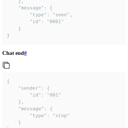
	},

	"message": {

		"type": "seen",

		"id": "0001"

	}

}
Chat end
#
{

	"sender": {

		"id": "001"

	},

	"message": {

		"type": "stop"

	}
