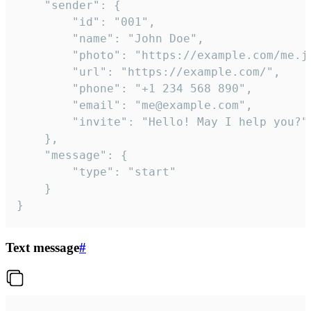
	"sender": {

		"id": "001",

		"name": "John Doe",

		"photo": "https://example.com/me.jpg",

		"url": "https://example.com/",

		"phone": "+1 234 568 890",

		"email": "me@example.com",

		"invite": "Hello! May I help you?"

	},

	"message": {

		"type": "start"

	}

}
Text message
#