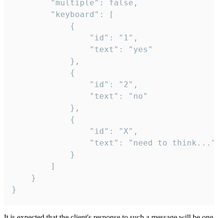
		"multiple": false,

		"keyboard": [

			{

				"id": "1",

				"text": "yes"

			},

			{

				"id": "2",

				"text": "no"

			},

			{

				"id": "X",

				"text": "need to think..."

			}

		]

	}

}
It is expected that the client's response to such a message will be one