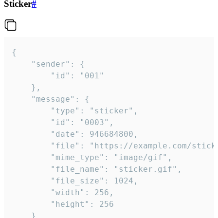
Sticker
#
{

	"sender": {

		"id": "001"

	},

	"message": {

		"type": "sticker",

		"id": "0003",

		"date": 946684800,

		"file": "https://example.com/sticker.gif",

		"mime_type": "image/gif",

		"file_name": "sticker.gif",

		"file_size": 1024,

		"width": 256,

		"height": 256

	}
