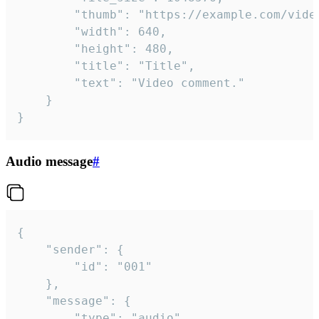
		"thumb": "https://example.com/video_thumb.png",

		"width": 640,

		"height": 480,

		"title": "Title",

		"text": "Video comment."

	}

}
Audio message
#
{

	"sender": {

		"id": "001"

	},

	"message": {

		"type": "audio",
