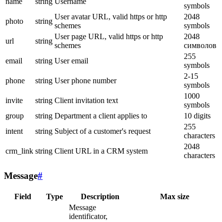
name
string
Username
symbols
User avatar URL, valid https or http
2048
photo
string
schemes
symbols
User page URL, valid https or http
2048
url
string
schemes
символов
255
email
string
User email
symbols
2-15
phone
string
User phone number
symbols
1000
invite
string
Client invitation text
symbols
group
string
Department a client applies to
10 digits
255
intent
string
Subject of a customer's request
characters
2048
crm_link
string
Client URL in a CRM system
characters
Message
#
Field
Type
Description
Max size
Message
identificator,