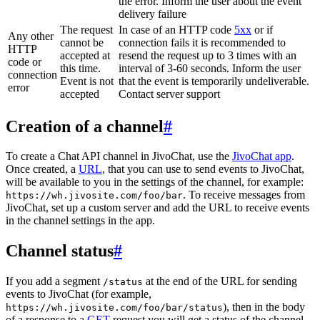
the error. Inform the user about the event
delivery failure
The request
In case of an HTTP code
5xx
or if
Any other
cannot be
connection fails it is recommended to
HTTP
accepted at
resend the request up to 3 times with an
code or
this time.
interval of 3-60 seconds. Inform the user
connection
Event is not
that the event is temporarily undeliverable.
error
accepted
Contact server support
Creation of a channel
#
To create a Chat API channel in JivoChat, use the
JivoChat app
.
Once created, a
URL
, that you can use to send events to JivoChat,
will be available to you in the settings of the channel, for example:
. To receive messages from
https://wh.jivosite.com/foo/bar
JivoChat, set up a custom server and add the URL to receive events
in the channel settings in the app.
Channel status
#
If you add a segment
at the end of the URL for sending
/status
events to JivoChat (for example,
), then in the body
https://wh.jivosite.com/foo/bar/status
of a response to a
GET
-request you will get a status of the channel,