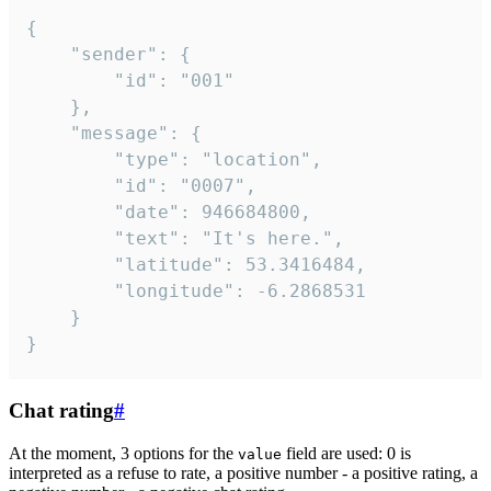
{

	"sender": {

		"id": "001"

	},

	"message": {

		"type": "location",

		"id": "0007",

		"date": 946684800,

		"text": "It's here.",

		"latitude": 53.3416484,

		"longitude": -6.2868531

	}

}
Chat rating
#
At the moment, 3 options for the
field are used: 0 is
value
interpreted as a refuse to rate, a positive number - a positive rating, a