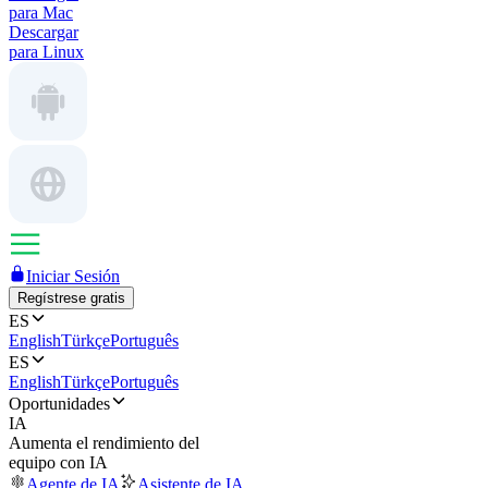
para Mac
Descargar
para Linux
Iniciar Sesión
Regístrese gratis
ES
English
Türkçe
Português
ES
English
Türkçe
Português
Oportunidades
IA
Aumenta el rendimiento del
equipo con IA
Agente de IA
Asistente de IA