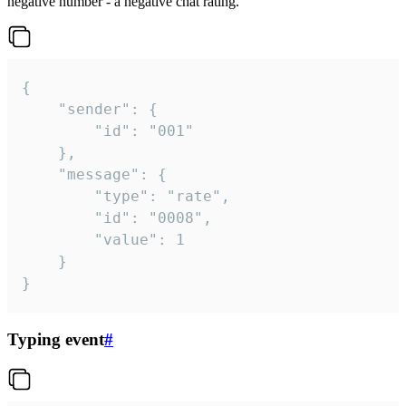
negative number - a negative chat rating.
{

	"sender": {

		"id": "001"

	},

	"message": {

		"type": "rate",

		"id": "0008",

		"value": 1

	}

}
Typing event
#