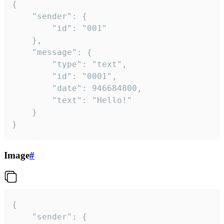
{

	"sender": {

		"id": "001"

	},

	"message": {

		"type": "text",

		"id": "0001",

		"date": 946684800,

		"text": "Hello!"

	}

}
Image
#
{

	"sender": {
