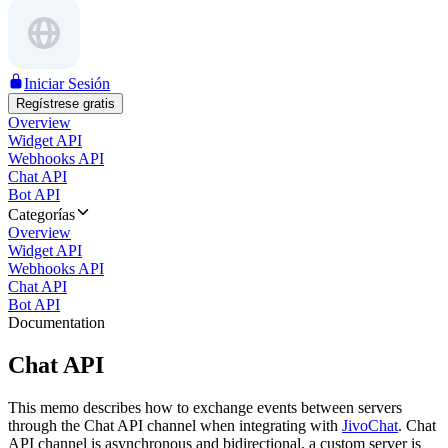
Iniciar Sesión
Regístrese gratis
Overview
Widget API
Webhooks API
Chat API
Bot API
Categorías
Overview
Widget API
Webhooks API
Chat API
Bot API
Documentation
Chat API
This memo describes how to exchange events between servers
through the Chat API channel when integrating with
JivoChat
. Chat
API channel is asynchronous and bidirectional, a custom server is