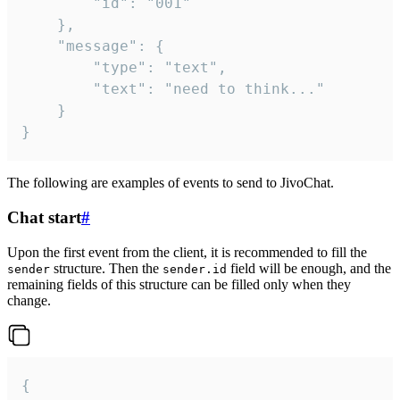
		"id": "001"

	},

	"message": {

		"type": "text",

		"text": "need to think..."

	}

}
The following are examples of events to send to JivoChat.
Chat start
#
Upon the first event from the client, it is recommended to fill the
structure. Then the
field will be enough, and the
sender
sender.id
remaining fields of this structure can be filled only when they
change.
{
