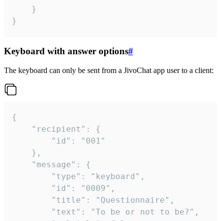
	}

}
Keyboard with answer options
#
The keyboard can only be sent from a JivoChat app user to a client:
{

	"recipient": {

		"id": "001"

	},

	"message": {

		"type": "keyboard",

		"id": "0009",

		"title": "Questionnaire",

		"text": "To be or not to be?",
