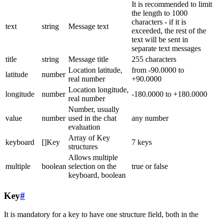
It is recommended to limit
the length to 1000
characters - if it is
text
string
Message text
exceeded, the rest of the
text will be sent in
separate text messages
title
string
Message title
255 characters
Location latitude,
from -90.0000 to
latitude
number
real number
+90.0000
Location longitude,
longitude
number
-180.0000 to +180.0000
real number
Number, usually
value
number
used in the chat
any number
evaluation
Array of Key
keyboard
[]Key
7 keys
structures
Allows multiple
multiple
boolean
selection on the
true or false
keyboard, boolean
Key
#
It is mandatory for a key to have one structure field, both in the