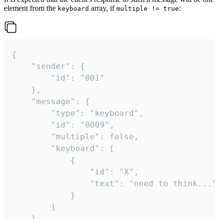
element from the
array, if
:
keyboard
multiple != true
{

	"sender": {

		"id": "001"

	},

	"message": {

		"type": "keyboard",

		"id": "0009",

		"multiple": false,

		"keyboard": [

			{

				"id": "X",

				"text": "need to think..."

			}

		]

	}
