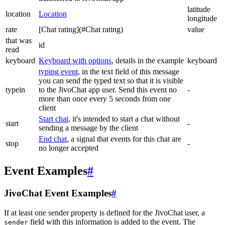
latitude
location
Location
longitude
rate
[Chat rating](#Chat rating)
value
that was
id
read
keyboard
Keyboard with options
, details in the example
keyboard
typing event
, in the text field of this message
you can send the typed text so that it is visible
typein
to the JivoChat app user. Send this event no
-
more than once every 5 seconds from one
client
Start chat
, it's intended to start a chat without
start
-
sending a message by the client
End chat
, a signal that events for this chat are
stop
-
no longer accepted
Event Examples
#
JivoChat Event Examples
#
If at least one sender property is defined for the JivoChat user, a
field with this information is added to the event. The
sender