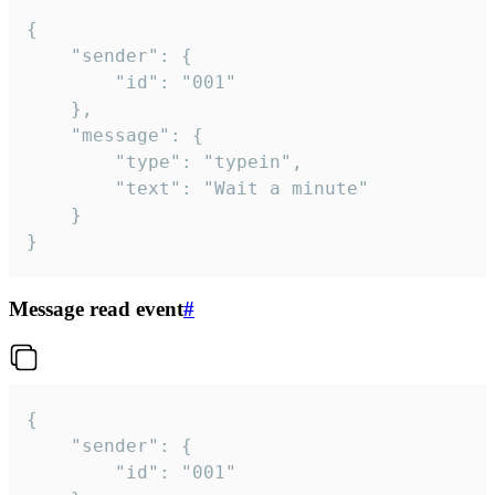
{

	"sender": {

		"id": "001"

	},

	"message": {

		"type": "typein",

		"text": "Wait a minute"

	}

}
Message read event
#
{

	"sender": {

		"id": "001"
