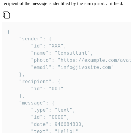
recipient of the message is identified by the
field.
recipient.id
{

	"sender": {

		"id": "XXX",

		"name": "Consultant",

		"photo": "https://example.com/avatar.png",

		"email": "info@jivosite.com"

	},

	"recipient": {

		"id": "001"

	},

	"message": {

		"type": "text",

		"id": "0000",

		"date": 946684800,

		"text": "Hello!"
