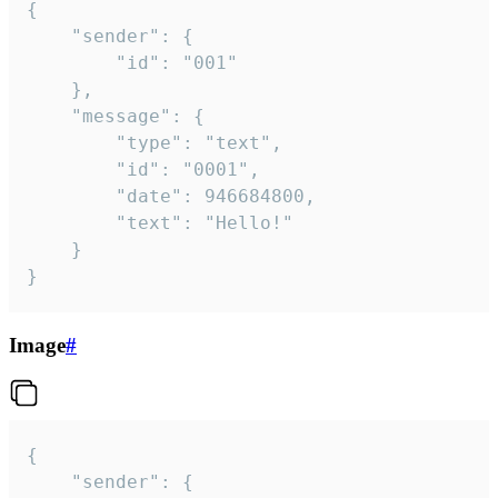
{

	"sender": {

		"id": "001"

	},

	"message": {

		"type": "text",

		"id": "0001",

		"date": 946684800,

		"text": "Hello!"

	}

}
Image
#
{

	"sender": {
