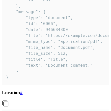
	},

	"message": {

		"type": "document",

		"id": "0006",

		"date": 946684800,

		"file": "https://example.com/document.pdf",

		"mime_type": "application/pdf",

		"file_name": "document.pdf",

		"file_size": 512,

		"title": "Title",

		"text": "Document comment."

	}

}
Location
#