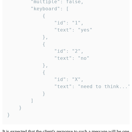
		"multiple": false,

		"keyboard": [

			{

				"id": "1",

				"text": "yes"

			},

			{

				"id": "2",

				"text": "no"

			},

			{

				"id": "X",

				"text": "need to think..."

			}

		]

	}

}
It is expected that the client's response to such a message will be one