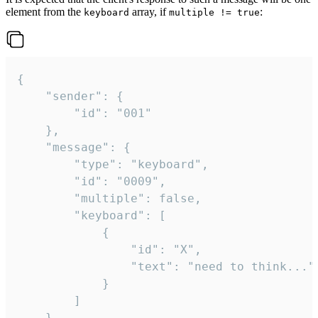
element from the
array, if
:
keyboard
multiple != true
{

	"sender": {

		"id": "001"

	},

	"message": {

		"type": "keyboard",

		"id": "0009",

		"multiple": false,

		"keyboard": [

			{

				"id": "X",

				"text": "need to think..."

			}

		]

	}
