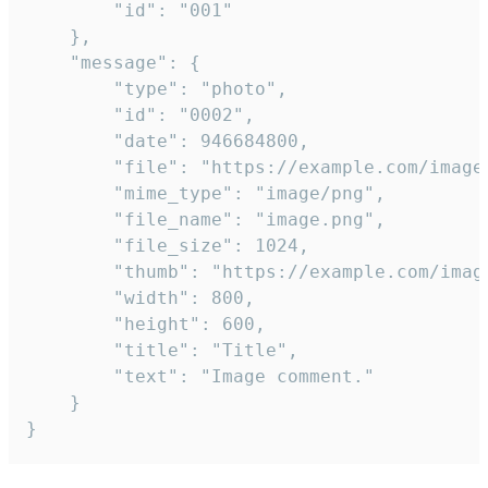
		"id": "001"

	},

	"message": {

		"type": "photo",

		"id": "0002",

		"date": 946684800,

		"file": "https://example.com/image.png",

		"mime_type": "image/png",

		"file_name": "image.png",

		"file_size": 1024,

		"thumb": "https://example.com/image_thumb.png",

		"width": 800,

		"height": 600,

		"title": "Title",

		"text": "Image comment."

	}

}