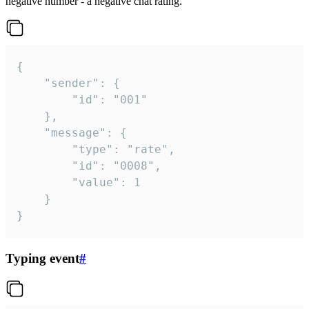
negative number - a negative chat rating.
{

	"sender": {

		"id": "001"

	},

	"message": {

		"type": "rate",

		"id": "0008",

		"value": 1

	}

}
Typing event
#