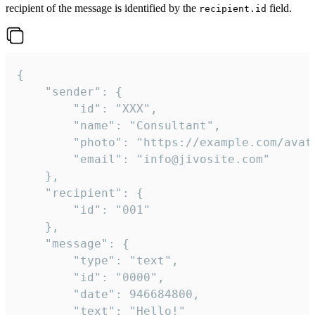
recipient of the message is identified by the
field.
recipient.id
{

	"sender": {

		"id": "XXX",

		"name": "Consultant",

		"photo": "https://example.com/avatar.png",

		"email": "info@jivosite.com"

	},

	"recipient": {

		"id": "001"

	},

	"message": {

		"type": "text",

		"id": "0000",

		"date": 946684800,

		"text": "Hello!"
