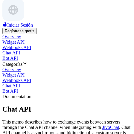
Iniciar Sesión
Regístrese gratis
Overview
Widget API
Webhooks API
Chat API
Bot API
Categorías
Overview
Widget API
Webhooks API
Chat API
Bot API
Documentation
Chat API
This memo describes how to exchange events between servers
through the Chat API channel when integrating with
JivoChat
. Chat
API channel is asynchronous and bidirectional, a custom server is