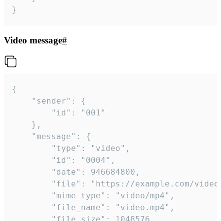
}
Video message
#
{

	"sender": {

		"id": "001"

	},

	"message": {

		"type": "video",

		"id": "0004",

		"date": 946684800,

		"file": "https://example.com/video.mp4",

		"mime_type": "video/mp4",

		"file_name": "video.mp4",

		"file_size": 1048576,
