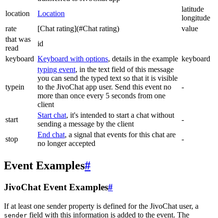
latitude
location
Location
longitude
rate
[Chat rating](#Chat rating)
value
that was
id
read
keyboard
Keyboard with options
, details in the example
keyboard
typing event
, in the text field of this message
you can send the typed text so that it is visible
typein
to the JivoChat app user. Send this event no
-
more than once every 5 seconds from one
client
Start chat
, it's intended to start a chat without
start
-
sending a message by the client
End chat
, a signal that events for this chat are
stop
-
no longer accepted
Event Examples
#
JivoChat Event Examples
#
If at least one sender property is defined for the JivoChat user, a
field with this information is added to the event. The
sender