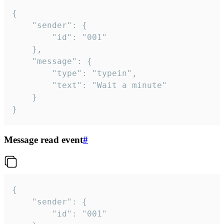
{

	"sender": {

		"id": "001"

	},

	"message": {

		"type": "typein",

		"text": "Wait a minute"

	}

}
Message read event
#
{

	"sender": {

		"id": "001"
