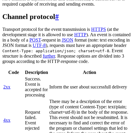
required capable of receiving and sending events.
Channel protocol
#
Transport protocol for the event transmission is
HTTPS
(at the
development stage it is allowed to use
HTTP
). An event is contained
in a body of a
POST
-request in
JSON
format (note: text encoding in
JSON format is
UTF-8
), requests must have an appropriate header
. Event
Content-Type: application/json; charset=utf-8
structure is described
further
. Response options are divided into 3
groups according to the HTTP-response code.
Code
Description
Action
Success.
Event is
2xx
Inform the user about successfull delivery
accepted for
processing
There may be a description of the error
(type of content Content-Type: text/plain;
Request
charset=utf-8) in the body of the response.
failed.
This event should not be resubmitted. It is
4xx
Event
necessary to find and correct the error of
rejected
the program or channel settings that led to