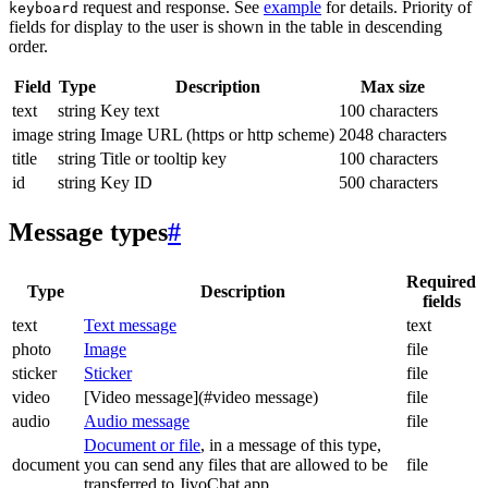
request and response. See
example
for details. Priority of
keyboard
fields for display to the user is shown in the table in descending
order.
Field
Type
Description
Max size
text
string
Key text
100 characters
image
string
Image URL (https or http scheme)
2048 characters
title
string
Title or tooltip key
100 characters
id
string
Key ID
500 characters
Message types
#
Required
Type
Description
fields
text
Text message
text
photo
Image
file
sticker
Sticker
file
video
[Video message](#video message)
file
audio
Audio message
file
Document or file
, in a message of this type,
document
you can send any files that are allowed to be
file
transferred to JivoChat app