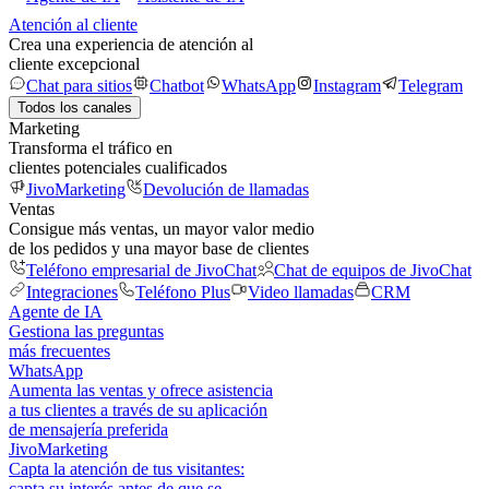
Atención al cliente
Crea una experiencia de atención al
cliente excepcional
Chat para sitios
Chatbot
WhatsApp
Instagram
Telegram
Todos los canales
Marketing
Transforma el tráfico en
clientes potenciales cualificados
JivoMarketing
Devolución de llamadas
Ventas
Consigue más ventas, un mayor valor medio
de los pedidos y una mayor base de clientes
Teléfono empresarial de JivoChat
Chat de equipos de JivoChat
Integraciones
Teléfono Plus
Video llamadas
CRM
Agente de IA
Gestiona las preguntas
más frecuentes
WhatsApp
Aumenta las ventas y ofrece asistencia
a tus clientes a través de su aplicación
de mensajería preferida
JivoMarketing
Capta la atención de tus visitantes:
capta su interés antes de que se