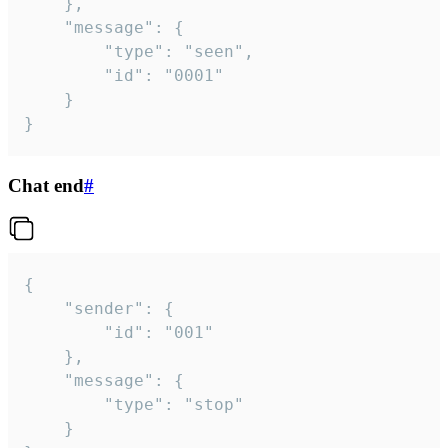
	},

	"message": {

		"type": "seen",

		"id": "0001"

	}

}
Chat end
#
{

	"sender": {

		"id": "001"

	},

	"message": {

		"type": "stop"

	}
