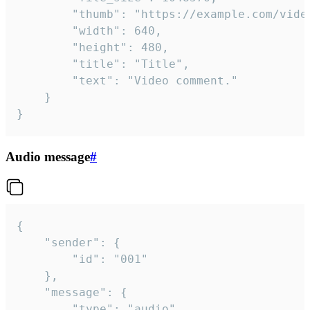
		"thumb": "https://example.com/video_thumb.png",

		"width": 640,

		"height": 480,

		"title": "Title",

		"text": "Video comment."

	}

}
Audio message
#
{

	"sender": {

		"id": "001"

	},

	"message": {

		"type": "audio",
