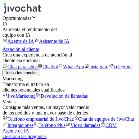
Oportunidades
IA
Aumenta el rendimiento del
equipo con IA
Agente de IA
Asistente de IA
Atención al cliente
Crea una experiencia de atención al
cliente excepcional
Chat para sitios
Chatbot
WhatsApp
Instagram
Telegram
Todos los canales
Marketing
Transforma el tráfico en
clientes potenciales cualificados
JivoMarketing
Devolución de llamadas
Ventas
Consigue más ventas, un mayor valor medio
de los pedidos y una mayor base de clientes
Teléfono empresarial de JivoChat
Chat de equipos de JivoChat
Integraciones
Teléfono Plus
Video llamadas
CRM
Agente de IA
Gestiona las preguntas