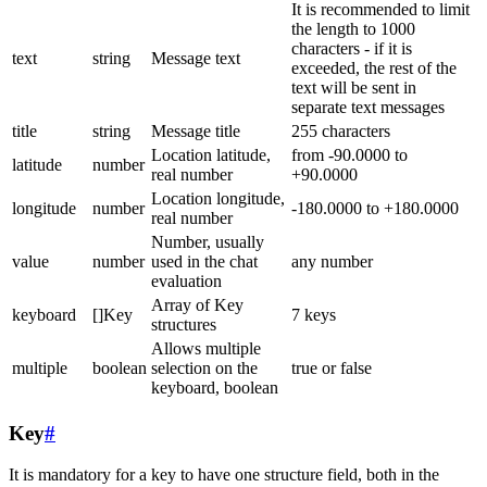
It is recommended to limit
the length to 1000
characters - if it is
text
string
Message text
exceeded, the rest of the
text will be sent in
separate text messages
title
string
Message title
255 characters
Location latitude,
from -90.0000 to
latitude
number
real number
+90.0000
Location longitude,
longitude
number
-180.0000 to +180.0000
real number
Number, usually
value
number
used in the chat
any number
evaluation
Array of Key
keyboard
[]Key
7 keys
structures
Allows multiple
multiple
boolean
selection on the
true or false
keyboard, boolean
Key
#
It is mandatory for a key to have one structure field, both in the