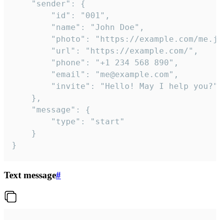
	"sender": {

		"id": "001",

		"name": "John Doe",

		"photo": "https://example.com/me.jpg",

		"url": "https://example.com/",

		"phone": "+1 234 568 890",

		"email": "me@example.com",

		"invite": "Hello! May I help you?"

	},

	"message": {

		"type": "start"

	}

}
Text message
#