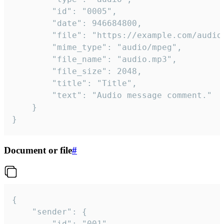
		"id": "0005",

		"date": 946684800,

		"file": "https://example.com/audio.mp3",

		"mime_type": "audio/mpeg",

		"file_name": "audio.mp3",

		"file_size": 2048,

		"title": "Title",

		"text": "Audio message comment."

	}

}
Document or file
#
{

	"sender": {

		"id": "001"
