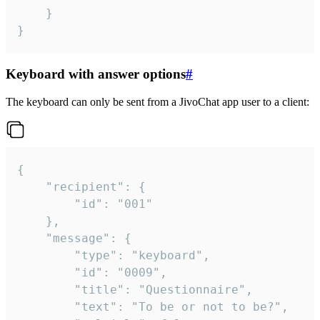
	}

}
Keyboard with answer options
#
The keyboard can only be sent from a JivoChat app user to a client:
{

	"recipient": {

		"id": "001"

	},

	"message": {

		"type": "keyboard",

		"id": "0009",

		"title": "Questionnaire",

		"text": "To be or not to be?",
