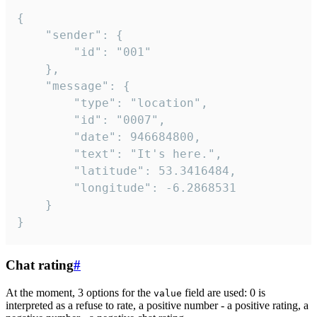
{

	"sender": {

		"id": "001"

	},

	"message": {

		"type": "location",

		"id": "0007",

		"date": 946684800,

		"text": "It's here.",

		"latitude": 53.3416484,

		"longitude": -6.2868531

	}

}
Chat rating
#
At the moment, 3 options for the
field are used: 0 is
value
interpreted as a refuse to rate, a positive number - a positive rating, a