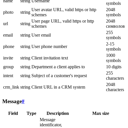
name
string
Username
symbols
User avatar URL, valid https or http
2048
photo
string
schemes
symbols
User page URL, valid https or http
2048
url
string
schemes
символов
255
email
string
User email
symbols
2-15
phone
string
User phone number
symbols
1000
invite
string
Client invitation text
symbols
group
string
Department a client applies to
10 digits
255
intent
string
Subject of a customer's request
characters
2048
crm_link
string
Client URL in a CRM system
characters
Message
#
Field
Type
Description
Max size
Message
identificator,