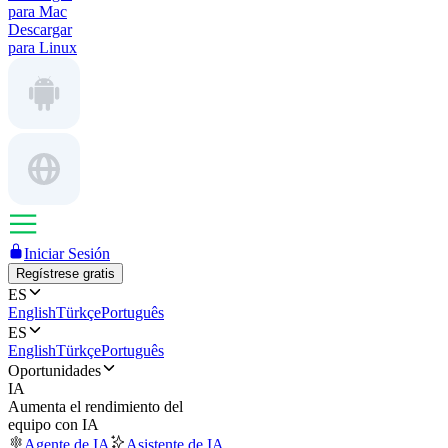
para Mac
Descargar
para Linux
Iniciar Sesión
Regístrese gratis
ES
English
Türkçe
Português
ES
English
Türkçe
Português
Oportunidades
IA
Aumenta el rendimiento del
equipo con IA
Agente de IA
Asistente de IA