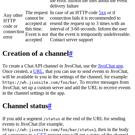
the error. Inform the user about the event
delivery failure
The request
In case of an HTTP code
5xx
or if
Any other
cannot be
connection fails it is recommended to
HTTP
accepted at
resend the request up to 3 times with an
code or
this time.
interval of 3-60 seconds. Inform the user
connection
Event is not
that the event is temporarily undeliverable.
error
accepted
Contact server support
Creation of a channel
#
To create a Chat API channel in JivoChat, use the
JivoChat app
.
Once created, a
URL
, that you can use to send events to JivoChat,
will be available to you in the settings of the channel, for example:
. To receive messages from
https://wh.jivosite.com/foo/bar
JivoChat, set up a custom server and add the URL to receive events
in the channel settings in the app.
Channel status
#
If you add a segment
at the end of the URL for sending
/status
events to JivoChat (for example,
), then in the body
https://wh.jivosite.com/foo/bar/status
of a response to a
GET
-request you will get a status of the channel,