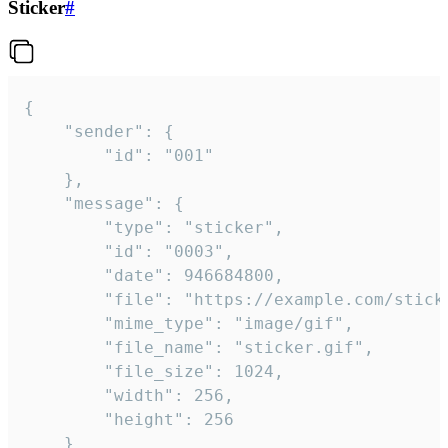
Sticker
#
{

	"sender": {

		"id": "001"

	},

	"message": {

		"type": "sticker",

		"id": "0003",

		"date": 946684800,

		"file": "https://example.com/sticker.gif",

		"mime_type": "image/gif",

		"file_name": "sticker.gif",

		"file_size": 1024,

		"width": 256,

		"height": 256

	}
