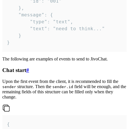
		"id": "001"

	},

	"message": {

		"type": "text",

		"text": "need to think..."

	}

}
The following are examples of events to send to JivoChat.
Chat start
#
Upon the first event from the client, it is recommended to fill the
structure. Then the
field will be enough, and the
sender
sender.id
remaining fields of this structure can be filled only when they
change.
{
