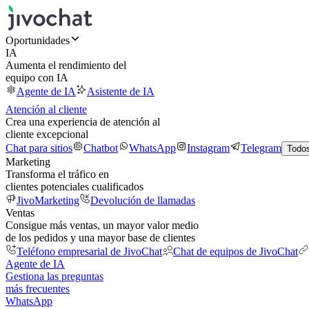
Oportunidades
IA
Aumenta el rendimiento del
equipo con IA
Agente de IA
Asistente de IA
Atención al cliente
Crea una experiencia de atención al
cliente excepcional
Chat para sitios
Chatbot
WhatsApp
Instagram
Telegram
Todos
Marketing
Transforma el tráfico en
clientes potenciales cualificados
JivoMarketing
Devolución de llamadas
Ventas
Consigue más ventas, un mayor valor medio
de los pedidos y una mayor base de clientes
Teléfono empresarial de JivoChat
Chat de equipos de JivoChat
Agente de IA
Gestiona las preguntas
más frecuentes
WhatsApp