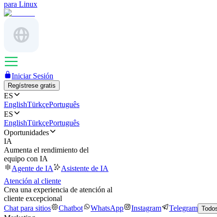
para Linux
Iniciar Sesión
Regístrese gratis
ES
English
Türkçe
Português
ES
English
Türkçe
Português
Oportunidades
IA
Aumenta el rendimiento del
equipo con IA
Agente de IA
Asistente de IA
Atención al cliente
Crea una experiencia de atención al
cliente excepcional
Chat para sitios
Chatbot
WhatsApp
Instagram
Telegram
Todos