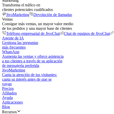
Marketing
Transforma el tráfico en
clientes potenciales cualificados
JivoMarketing
Devolución de llamadas
Ventas
Consigue más ventas, un mayor valor medio
de los pedidos y una mayor base de clientes
Teléfono empresarial de JivoChat
Chat de equipos de JivoChat
Agente de IA
Gestiona las preguntas
más frecuentes
WhatsApp
Aumenta las ventas y ofrece asistencia
a tus clientes a través de su aplicación
de mensajería preferida
JivoMarketing
Capta la atención de tus visitantes:
capta su interés antes de que se
vayan
Precios
Afiliados
Ayuda
Aplicaciones
Blog
Recursos