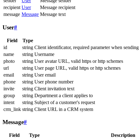
sender
User
Message sender
recipient
User
Message recipient
message
Message
Message text
User
#
Field
Type
id
string
Client identificator, required parameter when sending
name
string
Username
photo
string
User avatar URL, valid https or http schemes
url
string
User page URL, valid https or http schemes
email
string
User email
phone
string
User phone number
invite
string
Client invitation text
group
string
Department a client applies to
intent
string
Subject of a customer's request
crm_link
string
Client URL in a CRM system
Message
#
Field
Type
Description