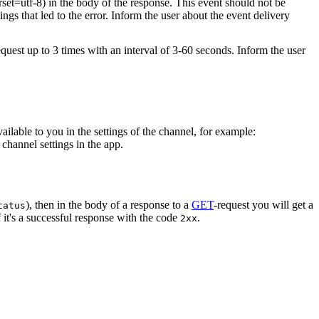
rset=utf-8) in the body of the response. This event should not be
ings that led to the error. Inform the user about the event delivery
equest up to 3 times with an interval of 3-60 seconds. Inform the user
vailable to you in the settings of the channel, for example:
channel settings in the app.
), then in the body of a response to a
GET
-request you will get a
tatus
 it's a successful response with the code
.
2xx