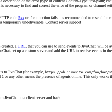
 description of the error (type of content Content-Type: text/plain; cha
t is necessary to find and correct the error of the program or channel sett
n HTTP code
5xx
or if connection fails it is recommended to resend the r
 is temporarily undeliverable. Contact server support
 created, a
URL
, that you can use to send events to JivoChat, will be a
oChat, set up a custom server and add the URL to receive events in the 
ts to JivoChat (for example,
https://wh.jivosite.com/foo/bar/s
nd
or any other means the presence of agents online. This only works if
1
om JivoChat to a client server and back.