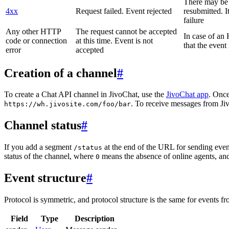
There may be a
4xx
Request failed. Event rejected
resubmitted. I
failure
Any other HTTP
The request cannot be accepted
In case of a
code or connection
at this time. Event is not
that the event
error
accepted
Creation of a channel
#
To create a Chat API channel in JivoChat, use the
JivoChat app
. Once
. To receive messages from Jiv
https://wh.jivosite.com/foo/bar
Channel status
#
If you add a segment
at the end of the URL for sending even
/status
status of the channel, where
means the absence of online agents, a
0
Event structure
#
Protocol is symmetric, and protocol structure is the same for events fr
Field
Type
Description