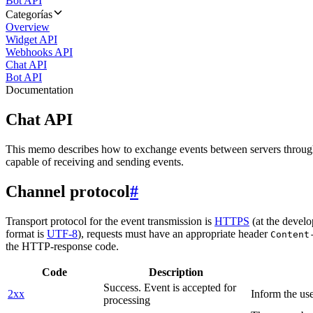
Bot API
Categorías
Overview
Widget API
Webhooks API
Chat API
Bot API
Documentation
Chat API
This memo describes how to exchange events between servers throug
capable of receiving and sending events.
Channel protocol
#
Transport protocol for the event transmission is
HTTPS
(at the develo
format is
UTF-8
), requests must have an appropriate header
Content
the HTTP-response code.
Code
Description
Success. Event is accepted for
2xx
Inform the use
processing