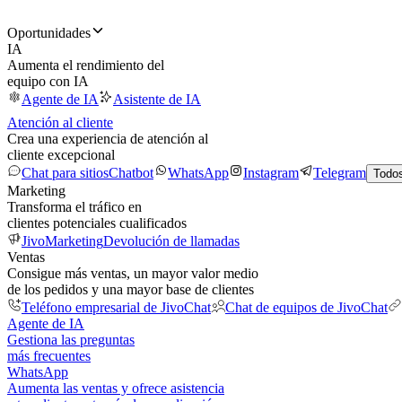
Oportunidades
IA
Aumenta el rendimiento del
equipo con IA
Agente de IA
Asistente de IA
Atención al cliente
Crea una experiencia de atención al
cliente excepcional
Chat para sitios
Chatbot
WhatsApp
Instagram
Telegram
Todos
Marketing
Transforma el tráfico en
clientes potenciales cualificados
JivoMarketing
Devolución de llamadas
Ventas
Consigue más ventas, un mayor valor medio
de los pedidos y una mayor base de clientes
Teléfono empresarial de JivoChat
Chat de equipos de JivoChat
Agente de IA
Gestiona las preguntas
más frecuentes
WhatsApp
Aumenta las ventas y ofrece asistencia