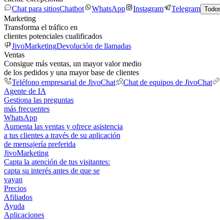
Chat para sitios
Chatbot
WhatsApp
Instagram
Telegram
Todos
Marketing
Transforma el tráfico en
clientes potenciales cualificados
JivoMarketing
Devolución de llamadas
Ventas
Consigue más ventas, un mayor valor medio
de los pedidos y una mayor base de clientes
Teléfono empresarial de JivoChat
Chat de equipos de JivoChat
Agente de IA
Gestiona las preguntas
más frecuentes
WhatsApp
Aumenta las ventas y ofrece asistencia
a tus clientes a través de su aplicación
de mensajería preferida
JivoMarketing
Capta la atención de tus visitantes:
capta su interés antes de que se
vayan
Precios
Afiliados
Ayuda
Aplicaciones