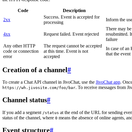
Code
Description
Success. Event is accepted for
2xx
Inform the use
processing
There may be a
4xx
Request failed. Event rejected
resubmitted. I
failure
Any other HTTP
The request cannot be accepted
In case of a
code or connection
at this time. Event is not
that the event
error
accepted
Creation of a channel
#
To create a Chat API channel in JivoChat, use the
JivoChat app
. Once
. To receive messages from Jiv
https://wh.jivosite.com/foo/bar
Channel status
#
If you add a segment
at the end of the URL for sending even
/status
status of the channel, where
means the absence of online agents, a
0
Event structure
#