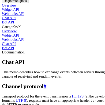
Regístrese gratis
Overview
Widget API
Webhooks API
Chat API
Bot API
Categorías
Overview
Widget API
Webhooks API
Chat API
Bot API
Documentation
Chat API
This memo describes how to exchange events between servers throug
capable of receiving and sending events.
Channel protocol
#
Transport protocol for the event transmission is
HTTPS
(at the develo
format is
UTF-8
), requests must have an appropriate header
Content
the HTTP-response code.