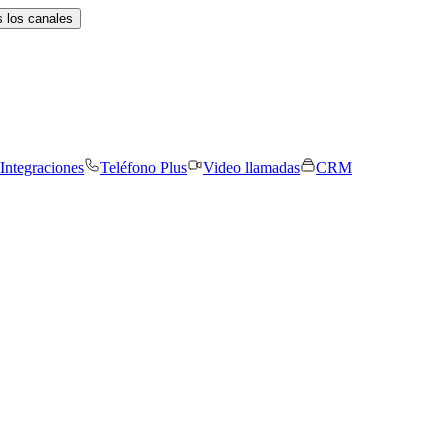
 los canales
Integraciones
Teléfono Plus
Video llamadas
CRM