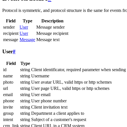
Protocol is symmetric, and protocol structure is the same for events fr
Field
Type
Description
sender
User
Message sender
recipient
User
Message recipient
message
Message
Message text
User
#
Field
Type
id
string
Client identificator, required parameter when sending
name
string
Username
photo
string
User avatar URL, valid https or http schemes
url
string
User page URL, valid https or http schemes
email
string
User email
phone
string
User phone number
invite
string
Client invitation text
group
string
Department a client applies to
intent
string
Subject of a customer's request
crm_link
string
Client URL in a CRM system