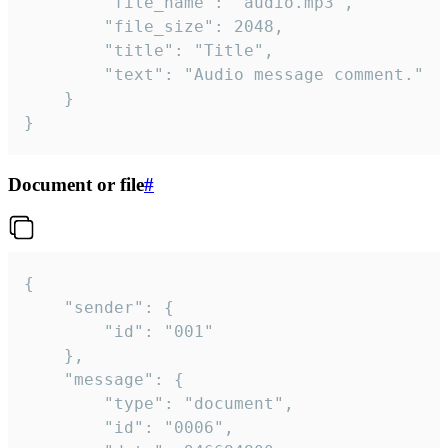
		"file_name": "audio.mp3",

		"file_size": 2048,

		"title": "Title",

		"text": "Audio message comment."

	}

}
Document or file
#
{

	"sender": {

		"id": "001"

	},

	"message": {

		"type": "document",

		"id": "0006",
