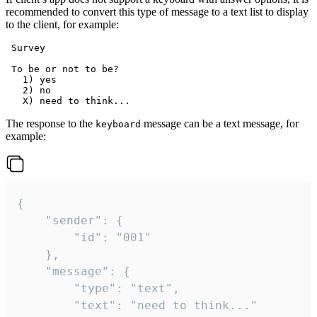
recommended to convert this type of message to a text list to display
to the client, for example:
 Survey

 To be or not to be?

   1) yes

   2) no

The response to the
message can be a text message, for
keyboard
example:
{

	"sender": {

		"id": "001"

	},

	"message": {

		"type": "text",

		"text": "need to think..."
