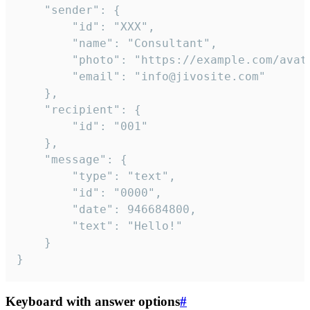
	"sender": {

		"id": "XXX",

		"name": "Consultant",

		"photo": "https://example.com/avatar.png",

		"email": "info@jivosite.com"

	},

	"recipient": {

		"id": "001"

	},

	"message": {

		"type": "text",

		"id": "0000",

		"date": 946684800,

		"text": "Hello!"

	}

}
Keyboard with answer options
#