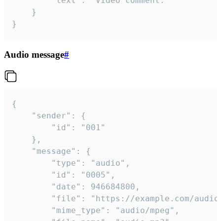
		"text": "Video comment."

	}

}
Audio message
#
{

	"sender": {

		"id": "001"

	},

	"message": {

		"type": "audio",

		"id": "0005",

		"date": 946684800,

		"file": "https://example.com/audio.mp3",

		"mime_type": "audio/mpeg",
