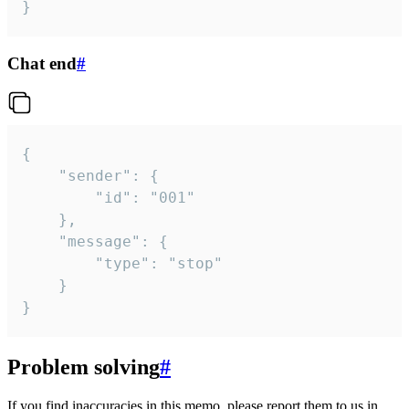
}
Chat end
#
{

	"sender": {

		"id": "001"

	},

	"message": {

		"type": "stop"

	}

}
Problem solving
#
If you find inaccuracies in this memo, please report them to us in