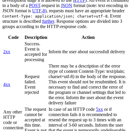
development stage it is allowed to use
HTTP
). An event is contained
in a body of a
POST
-request in
JSON
format (note: text encoding in
JSON format is
UTF-8
), requests must have an appropriate header
. Event
Content-Type: application/json; charset=utf-8
structure is described
further
. Response options are divided into 3
groups according to the HTTP-response code.
Code
Description
Action
Success.
Event is
2xx
Inform the user about successfull delivery
accepted for
processing
There may be a description of the error
(type of content Content-Type: text/plain;
Request
charset=utf-8) in the body of the response.
failed.
This event should not be resubmitted. It is
4xx
Event
necessary to find and correct the error of
rejected
the program or channel settings that led to
the error. Inform the user about the event
delivery failure
The request
In case of an HTTP code
5xx
or if
Any other
cannot be
connection fails it is recommended to
HTTP
accepted at
resend the request up to 3 times with an
code or
this time.
interval of 3-60 seconds. Inform the user
connection
Event is not
that the event is temporarily undeliverable.