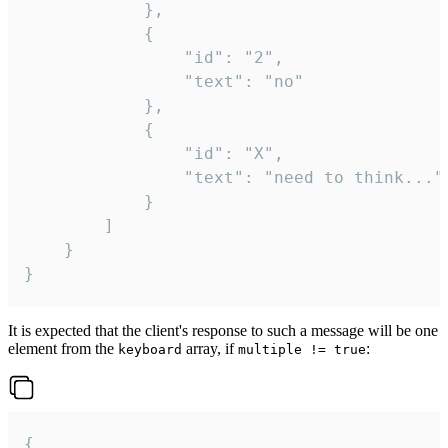
			},

			{

				"id": "2",

				"text": "no"

			},

			{

				"id": "X",

				"text": "need to think..."

			}

		]

	}

}
It is expected that the client's response to such a message will be one
element from the
array, if
:
keyboard
multiple != true
{
