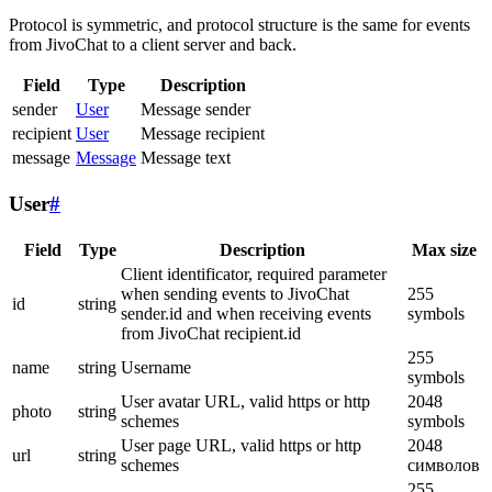
Protocol is symmetric, and protocol structure is the same for events
from JivoChat to a client server and back.
Field
Type
Description
sender
User
Message sender
recipient
User
Message recipient
message
Message
Message text
User
#
Field
Type
Description
Max size
Client identificator, required parameter
when sending events to JivoChat
255
id
string
sender.id and when receiving events
symbols
from JivoChat recipient.id
255
name
string
Username
symbols
User avatar URL, valid https or http
2048
photo
string
schemes
symbols
User page URL, valid https or http
2048
url
string
schemes
символов
255