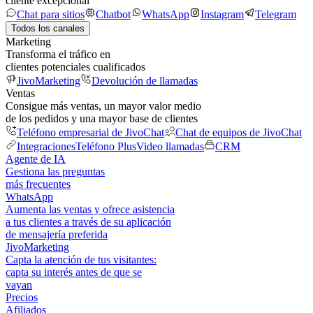
cliente excepcional
Chat para sitios
Chatbot
WhatsApp
Instagram
Telegram
Todos los canales
Marketing
Transforma el tráfico en
clientes potenciales cualificados
JivoMarketing
Devolución de llamadas
Ventas
Consigue más ventas, un mayor valor medio
de los pedidos y una mayor base de clientes
Teléfono empresarial de JivoChat
Chat de equipos de JivoChat
Integraciones
Teléfono Plus
Video llamadas
CRM
Agente de IA
Gestiona las preguntas
más frecuentes
WhatsApp
Aumenta las ventas y ofrece asistencia
a tus clientes a través de su aplicación
de mensajería preferida
JivoMarketing
Capta la atención de tus visitantes:
capta su interés antes de que se
vayan
Precios
Afiliados