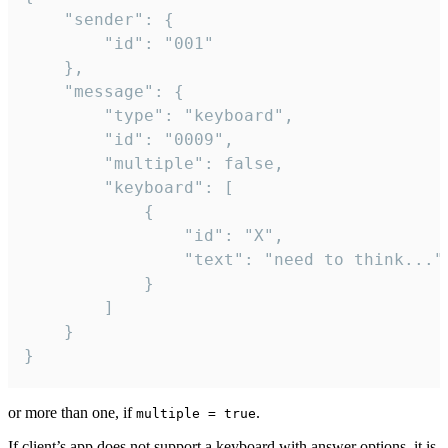
	"sender": {

		"id": "001"

	},

	"message": {

		"type": "keyboard",

		"id": "0009",

		"multiple": false,

		"keyboard": [

			{

				"id": "X",

				"text": "need to think..."

			}

		]

	}

}
or more than one, if
.
multiple = true
If client’s app does not support a keyboard with answer options, it is