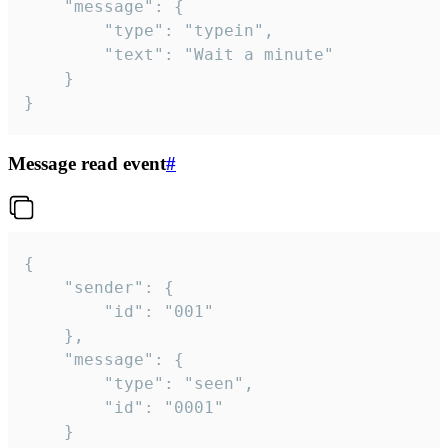
	"message": {

		"type": "typein",

		"text": "Wait a minute"

	}

}
Message read event
#
{

	"sender": {

		"id": "001"

	},

	"message": {

		"type": "seen",

		"id": "0001"

	}
