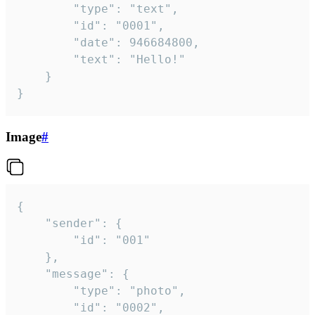
		"type": "text",

		"id": "0001",

		"date": 946684800,

		"text": "Hello!"

	}

}
Image
#
{

	"sender": {

		"id": "001"

	},

	"message": {

		"type": "photo",

		"id": "0002",
