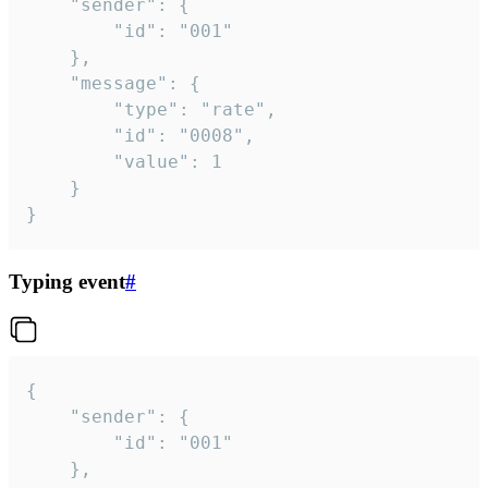
	"sender": {

		"id": "001"

	},

	"message": {

		"type": "rate",

		"id": "0008",

		"value": 1

	}

}
Typing event
#
{

	"sender": {

		"id": "001"

	},
