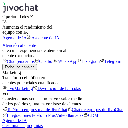
Oportunidades
IA
Aumenta el rendimiento del
equipo con IA
Agente de IA
Asistente de IA
Atención al cliente
Crea una experiencia de atención al
cliente excepcional
Chat para sitios
Chatbot
WhatsApp
Instagram
Telegram
Todos los canales
Marketing
Transforma el tráfico en
clientes potenciales cualificados
JivoMarketing
Devolución de llamadas
Ventas
Consigue más ventas, un mayor valor medio
de los pedidos y una mayor base de clientes
Teléfono empresarial de JivoChat
Chat de equipos de JivoChat
Integraciones
Teléfono Plus
Video llamadas
CRM
Agente de IA
Gestiona las preguntas