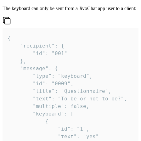
The keyboard can only be sent from a JivoChat app user to a client:
{

	"recipient": {

		"id": "001"

	},

	"message": {

		"type": "keyboard",

		"id": "0009",

		"title": "Questionnaire",

		"text": "To be or not to be?",

		"multiple": false,

		"keyboard": [

			{

				"id": "1",

				"text": "yes"
