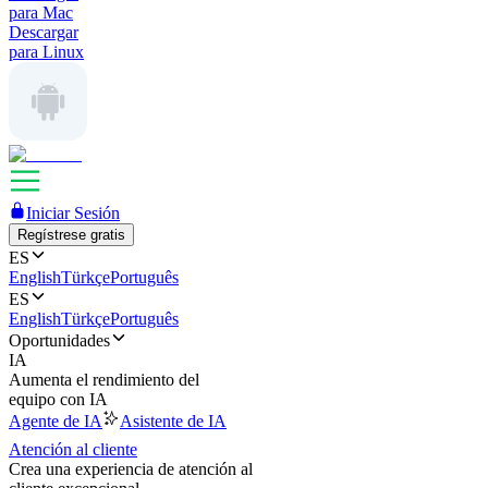
para Mac
Descargar
para Linux
Iniciar Sesión
Regístrese gratis
ES
English
Türkçe
Português
ES
English
Türkçe
Português
Oportunidades
IA
Aumenta el rendimiento del
equipo con IA
Agente de IA
Asistente de IA
Atención al cliente
Crea una experiencia de atención al