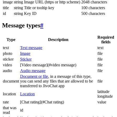
image
string
Image URL (https or http scheme)
2048 characters
title
string
Title or tooltip key
100 characters
id
string
Key ID
500 characters
Message types
#
Required
Type
Description
fields
text
Text message
text
photo
Image
file
sticker
Sticker
file
video
[Video message](#video message)
file
audio
Audio message
file
Document or file
, in a message of this type,
document
you can send any files that are allowed to be
file
transferred to JivoChat app
latitude
location
Location
longitude
rate
[Chat rating](#Chat rating)
value
that was
id
read