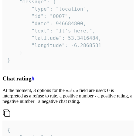
	"message": {

		"type": "location",

		"id": "0007",

		"date": 946684800,

		"text": "It's here.",

		"latitude": 53.3416484,

		"longitude": -6.2868531

	}

}
Chat rating
#
At the moment, 3 options for the
field are used: 0 is
value
interpreted as a refuse to rate, a positive number - a positive rating, a
negative number - a negative chat rating.
{
