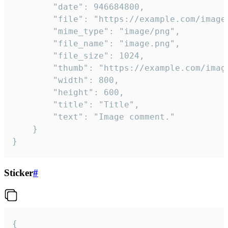
		"date": 946684800,

		"file": "https://example.com/image.png",

		"mime_type": "image/png",

		"file_name": "image.png",

		"file_size": 1024,

		"thumb": "https://example.com/image_thumb.png",

		"width": 800,

		"height": 600,

		"title": "Title",

		"text": "Image comment."

	}

}
Sticker
#
{
