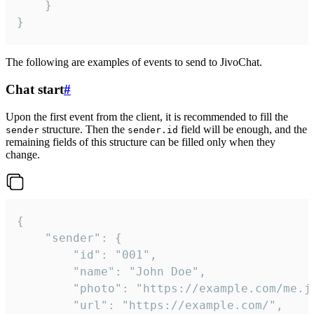
	}

}
The following are examples of events to send to JivoChat.
Chat start
#
Upon the first event from the client, it is recommended to fill the
structure. Then the
field will be enough, and the
sender
sender.id
remaining fields of this structure can be filled only when they
change.
{

	"sender": {

		"id": "001",

		"name": "John Doe",

		"photo": "https://example.com/me.jpg",

		"url": "https://example.com/",
