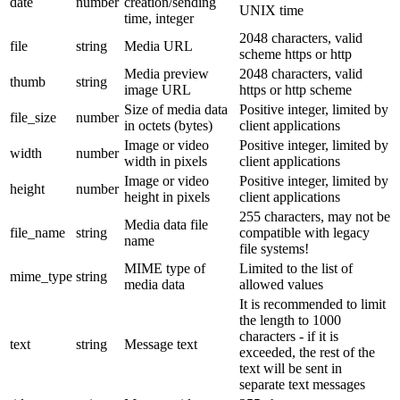
date
number
creation/sending
UNIX time
time, integer
2048 characters, valid
file
string
Media URL
scheme https or http
Media preview
2048 characters, valid
thumb
string
image URL
https or http scheme
Size of media data
Positive integer, limited by
file_size
number
in octets (bytes)
client applications
Image or video
Positive integer, limited by
width
number
width in pixels
client applications
Image or video
Positive integer, limited by
height
number
height in pixels
client applications
255 characters, may not be
Media data file
file_name
string
compatible with legacy
name
file systems!
MIME type of
Limited to the list of
mime_type
string
media data
allowed values
It is recommended to limit
the length to 1000
characters - if it is
text
string
Message text
exceeded, the rest of the
text will be sent in
separate text messages