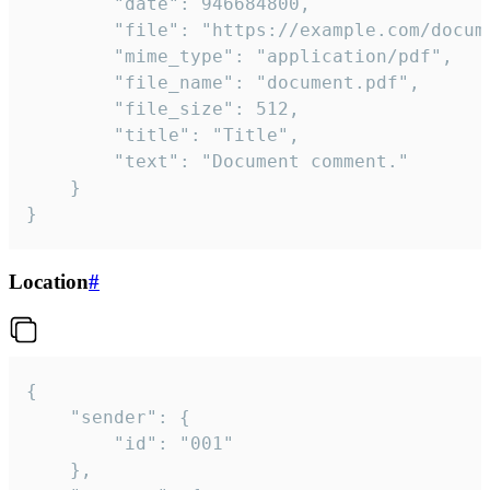
		"date": 946684800,

		"file": "https://example.com/document.pdf",

		"mime_type": "application/pdf",

		"file_name": "document.pdf",

		"file_size": 512,

		"title": "Title",

		"text": "Document comment."

	}

}
Location
#
{

	"sender": {

		"id": "001"

	},
