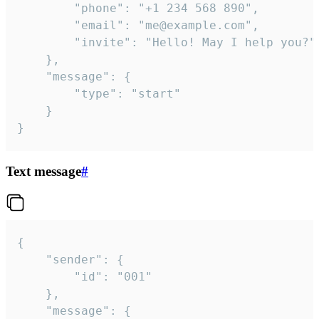
		"phone": "+1 234 568 890",

		"email": "me@example.com",

		"invite": "Hello! May I help you?"

	},

	"message": {

		"type": "start"

	}

}
Text message
#
{

	"sender": {

		"id": "001"

	},

	"message": {
