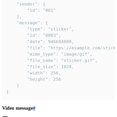
	"sender": {

		"id": "001"

	},

	"message": {

		"type": "sticker",

		"id": "0003",

		"date": 946684800,

		"file": "https://example.com/sticker.gif",

		"mime_type": "image/gif",

		"file_name": "sticker.gif",

		"file_size": 1024,

		"width": 256,

		"height": 256

	}

}
Video message
#