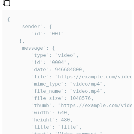
{

	"sender": {

		"id": "001"

	},

	"message": {

		"type": "video",

		"id": "0004",

		"date": 946684800,

		"file": "https://example.com/video.mp4",

		"mime_type": "video/mp4",

		"file_name": "video.mp4",

		"file_size": 1048576,

		"thumb": "https://example.com/video_thumb.png",

		"width": 640,

		"height": 480,

		"title": "Title",
