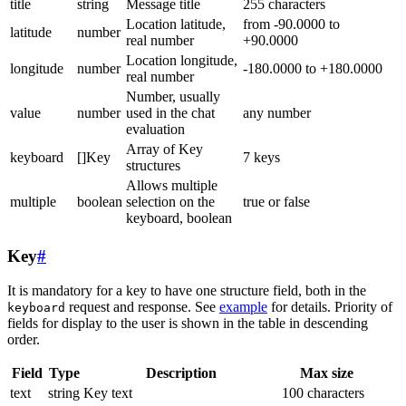
title
string
Message title
255 characters
Location latitude,
from -90.0000 to
latitude
number
real number
+90.0000
Location longitude,
longitude
number
-180.0000 to +180.0000
real number
Number, usually
value
number
used in the chat
any number
evaluation
Array of Key
keyboard
[]Key
7 keys
structures
Allows multiple
multiple
boolean
selection on the
true or false
keyboard, boolean
Key
#
It is mandatory for a key to have one structure field, both in the
request and response. See
example
for details. Priority of
keyboard
fields for display to the user is shown in the table in descending
order.
Field
Type
Description
Max size
text
string
Key text
100 characters