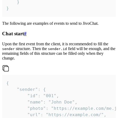
	}

}
The following are examples of events to send to JivoChat.
Chat start
#
Upon the first event from the client, it is recommended to fill the
structure. Then the
field will be enough, and the
sender
sender.id
remaining fields of this structure can be filled only when they
change.
{

	"sender": {

		"id": "001",

		"name": "John Doe",

		"photo": "https://example.com/me.jpg",

		"url": "https://example.com/",
