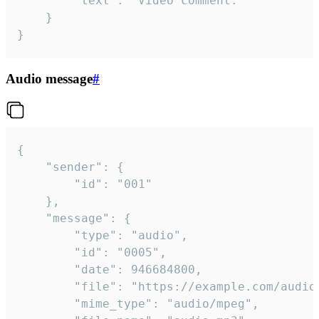
		"text": "Video comment."

	}

}
Audio message
#
{

	"sender": {

		"id": "001"

	},

	"message": {

		"type": "audio",

		"id": "0005",

		"date": 946684800,

		"file": "https://example.com/audio.mp3",

		"mime_type": "audio/mpeg",
