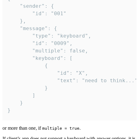
	"sender": {

		"id": "001"

	},

	"message": {

		"type": "keyboard",

		"id": "0009",

		"multiple": false,

		"keyboard": [

			{

				"id": "X",

				"text": "need to think..."

			}

		]

	}

}
or more than one, if
.
multiple = true
If client’s app does not support a keyboard with answer options, it is