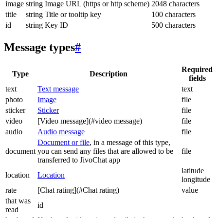
image
string
Image URL (https or http scheme)
2048 characters
title
string
Title or tooltip key
100 characters
id
string
Key ID
500 characters
Message types
#
Required
Type
Description
fields
text
Text message
text
photo
Image
file
sticker
Sticker
file
video
[Video message](#video message)
file
audio
Audio message
file
Document or file
, in a message of this type,
document
you can send any files that are allowed to be
file
transferred to JivoChat app
latitude
location
Location
longitude
rate
[Chat rating](#Chat rating)
value
that was
id
read