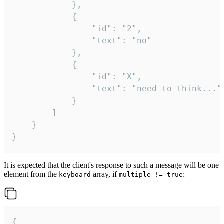
			},

			{

				"id": "2",

				"text": "no"

			},

			{

				"id": "X",

				"text": "need to think..."

			}

		]

	}

}
It is expected that the client's response to such a message will be one
element from the
array, if
:
keyboard
multiple != true
{
