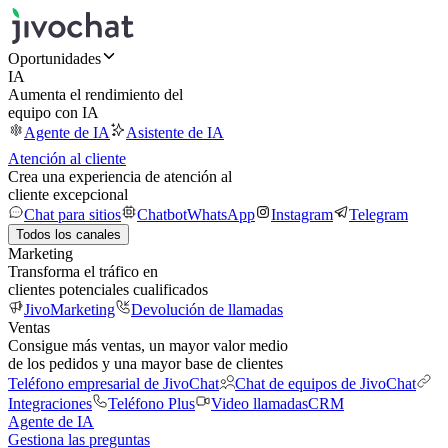
Oportunidades
IA
Aumenta el rendimiento del
equipo con IA
Agente de IA
Asistente de IA
Atención al cliente
Crea una experiencia de atención al
cliente excepcional
Chat para sitios
Chatbot
WhatsApp
Instagram
Telegram
Todos los canales
Marketing
Transforma el tráfico en
clientes potenciales cualificados
JivoMarketing
Devolución de llamadas
Ventas
Consigue más ventas, un mayor valor medio
de los pedidos y una mayor base de clientes
Teléfono empresarial de JivoChat
Chat de equipos de JivoChat
Integraciones
Teléfono Plus
Video llamadas
CRM
Agente de IA
Gestiona las preguntas