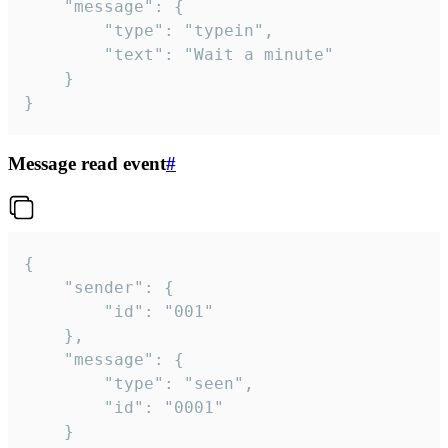
	"message": {

		"type": "typein",

		"text": "Wait a minute"

	}

}
Message read event
#
{

	"sender": {

		"id": "001"

	},

	"message": {

		"type": "seen",

		"id": "0001"

	}
