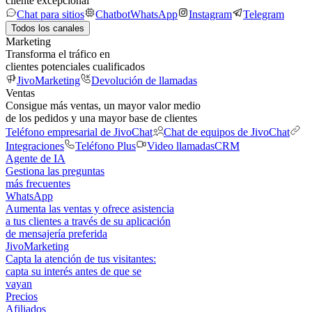
cliente excepcional
Chat para sitios
Chatbot
WhatsApp
Instagram
Telegram
Todos los canales
Marketing
Transforma el tráfico en
clientes potenciales cualificados
JivoMarketing
Devolución de llamadas
Ventas
Consigue más ventas, un mayor valor medio
de los pedidos y una mayor base de clientes
Teléfono empresarial de JivoChat
Chat de equipos de JivoChat
Integraciones
Teléfono Plus
Video llamadas
CRM
Agente de IA
Gestiona las preguntas
más frecuentes
WhatsApp
Aumenta las ventas y ofrece asistencia
a tus clientes a través de su aplicación
de mensajería preferida
JivoMarketing
Capta la atención de tus visitantes:
capta su interés antes de que se
vayan
Precios
Afiliados