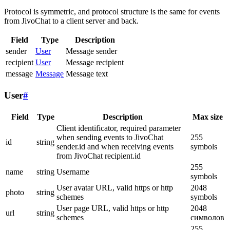
Protocol is symmetric, and protocol structure is the same for events
from JivoChat to a client server and back.
Field
Type
Description
sender
User
Message sender
recipient
User
Message recipient
message
Message
Message text
User
#
Field
Type
Description
Max size
Client identificator, required parameter
when sending events to JivoChat
255
id
string
sender.id and when receiving events
symbols
from JivoChat recipient.id
255
name
string
Username
symbols
User avatar URL, valid https or http
2048
photo
string
schemes
symbols
User page URL, valid https or http
2048
url
string
schemes
символов
255