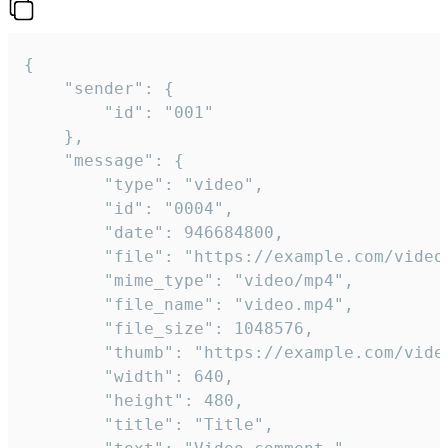
{

	"sender": {

		"id": "001"

	},

	"message": {

		"type": "video",

		"id": "0004",

		"date": 946684800,

		"file": "https://example.com/video.mp4",

		"mime_type": "video/mp4",

		"file_name": "video.mp4",

		"file_size": 1048576,

		"thumb": "https://example.com/video_thumb.png",

		"width": 640,

		"height": 480,

		"title": "Title",
