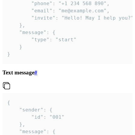
		"phone": "+1 234 568 890",

		"email": "me@example.com",

		"invite": "Hello! May I help you?"

	},

	"message": {

		"type": "start"

	}

}
Text message
#
{

	"sender": {

		"id": "001"

	},

	"message": {
