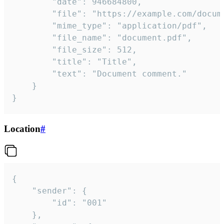
		"date": 946684800,

		"file": "https://example.com/document.pdf",

		"mime_type": "application/pdf",

		"file_name": "document.pdf",

		"file_size": 512,

		"title": "Title",

		"text": "Document comment."

	}

}
Location
#
{

	"sender": {

		"id": "001"

	},
