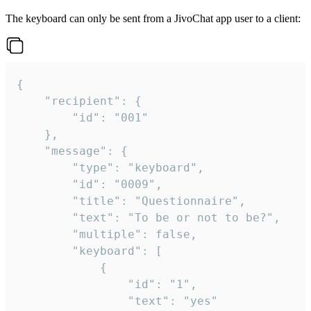
The keyboard can only be sent from a JivoChat app user to a client:
{

	"recipient": {

		"id": "001"

	},

	"message": {

		"type": "keyboard",

		"id": "0009",

		"title": "Questionnaire",

		"text": "To be or not to be?",

		"multiple": false,

		"keyboard": [

			{

				"id": "1",

				"text": "yes"
