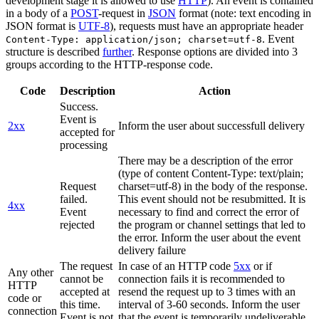
development stage it is allowed to use
HTTP
). An event is contained
in a body of a
POST
-request in
JSON
format (note: text encoding in
JSON format is
UTF-8
), requests must have an appropriate header
. Event
Content-Type: application/json; charset=utf-8
structure is described
further
. Response options are divided into 3
groups according to the HTTP-response code.
Code
Description
Action
Success.
Event is
2xx
Inform the user about successfull delivery
accepted for
processing
There may be a description of the error
(type of content Content-Type: text/plain;
Request
charset=utf-8) in the body of the response.
failed.
This event should not be resubmitted. It is
4xx
Event
necessary to find and correct the error of
rejected
the program or channel settings that led to
the error. Inform the user about the event
delivery failure
The request
In case of an HTTP code
5xx
or if
Any other
cannot be
connection fails it is recommended to
HTTP
accepted at
resend the request up to 3 times with an
code or
this time.
interval of 3-60 seconds. Inform the user
connection
Event is not
that the event is temporarily undeliverable.