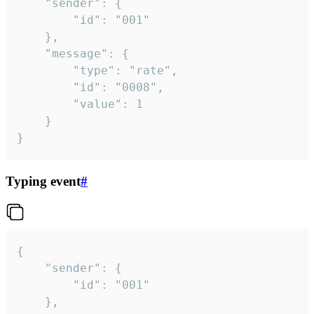
	"sender": {

		"id": "001"

	},

	"message": {

		"type": "rate",

		"id": "0008",

		"value": 1

	}

}
Typing event
#
{

	"sender": {

		"id": "001"

	},
