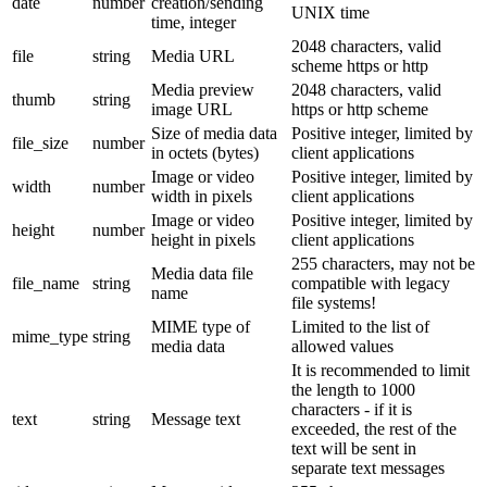
date
number
creation/sending
UNIX time
time, integer
2048 characters, valid
file
string
Media URL
scheme https or http
Media preview
2048 characters, valid
thumb
string
image URL
https or http scheme
Size of media data
Positive integer, limited by
file_size
number
in octets (bytes)
client applications
Image or video
Positive integer, limited by
width
number
width in pixels
client applications
Image or video
Positive integer, limited by
height
number
height in pixels
client applications
255 characters, may not be
Media data file
file_name
string
compatible with legacy
name
file systems!
MIME type of
Limited to the list of
mime_type
string
media data
allowed values
It is recommended to limit
the length to 1000
characters - if it is
text
string
Message text
exceeded, the rest of the
text will be sent in
separate text messages