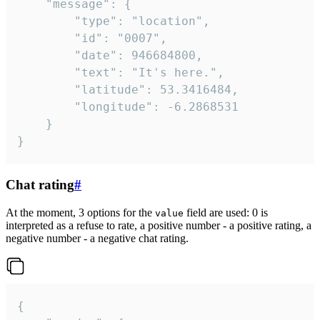
	"message": {

		"type": "location",

		"id": "0007",

		"date": 946684800,

		"text": "It's here.",

		"latitude": 53.3416484,

		"longitude": -6.2868531

	}

}
Chat rating
#
At the moment, 3 options for the
field are used: 0 is
value
interpreted as a refuse to rate, a positive number - a positive rating, a
negative number - a negative chat rating.
{
