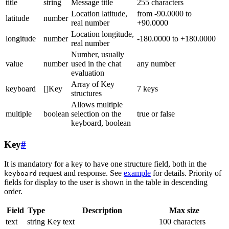
title
string
Message title
255 characters
Location latitude,
from -90.0000 to
latitude
number
real number
+90.0000
Location longitude,
longitude
number
-180.0000 to +180.0000
real number
Number, usually
value
number
used in the chat
any number
evaluation
Array of Key
keyboard
[]Key
7 keys
structures
Allows multiple
multiple
boolean
selection on the
true or false
keyboard, boolean
Key
#
It is mandatory for a key to have one structure field, both in the
request and response. See
example
for details. Priority of
keyboard
fields for display to the user is shown in the table in descending
order.
Field
Type
Description
Max size
text
string
Key text
100 characters