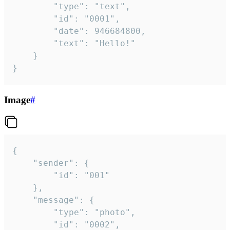
		"type": "text",

		"id": "0001",

		"date": 946684800,

		"text": "Hello!"

	}

}
Image
#
{

	"sender": {

		"id": "001"

	},

	"message": {

		"type": "photo",

		"id": "0002",
