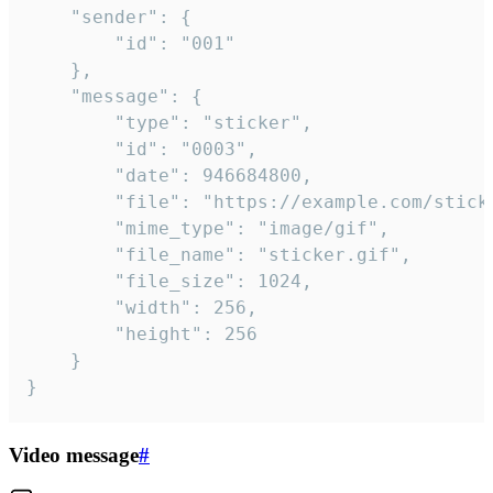
	"sender": {

		"id": "001"

	},

	"message": {

		"type": "sticker",

		"id": "0003",

		"date": 946684800,

		"file": "https://example.com/sticker.gif",

		"mime_type": "image/gif",

		"file_name": "sticker.gif",

		"file_size": 1024,

		"width": 256,

		"height": 256

	}

}
Video message
#