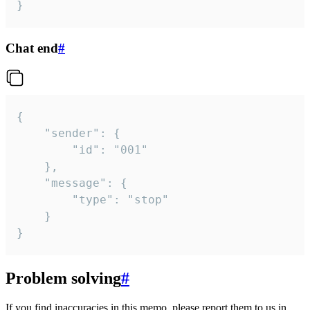
}
Chat end
#
{

	"sender": {

		"id": "001"

	},

	"message": {

		"type": "stop"

	}

}
Problem solving
#
If you find inaccuracies in this memo, please report them to us in