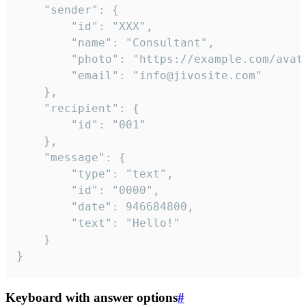
	"sender": {

		"id": "XXX",

		"name": "Consultant",

		"photo": "https://example.com/avatar.png",

		"email": "info@jivosite.com"

	},

	"recipient": {

		"id": "001"

	},

	"message": {

		"type": "text",

		"id": "0000",

		"date": 946684800,

		"text": "Hello!"

	}

}
Keyboard with answer options
#