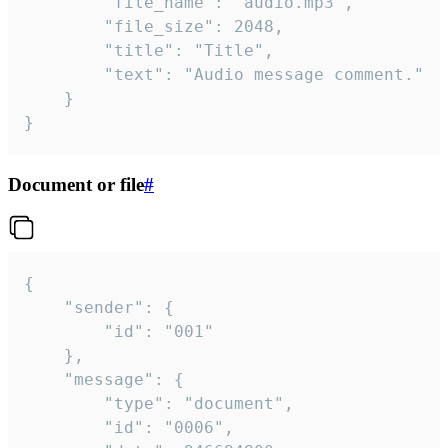
		"file_name": "audio.mp3",

		"file_size": 2048,

		"title": "Title",

		"text": "Audio message comment."

	}

}
Document or file
#
{

	"sender": {

		"id": "001"

	},

	"message": {

		"type": "document",

		"id": "0006",
