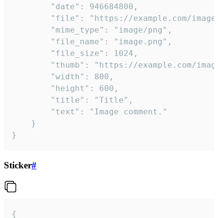
		"date": 946684800,

		"file": "https://example.com/image.png",

		"mime_type": "image/png",

		"file_name": "image.png",

		"file_size": 1024,

		"thumb": "https://example.com/image_thumb.png",

		"width": 800,

		"height": 600,

		"title": "Title",

		"text": "Image comment."

	}

}
Sticker
#
{
