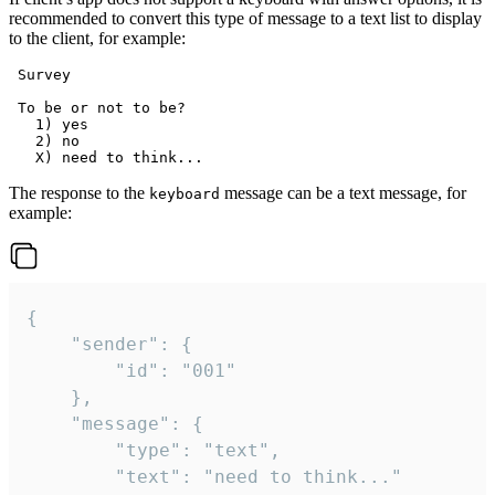
recommended to convert this type of message to a text list to display
to the client, for example:
 Survey

 To be or not to be?

   1) yes

   2) no

The response to the
message can be a text message, for
keyboard
example:
{

	"sender": {

		"id": "001"

	},

	"message": {

		"type": "text",

		"text": "need to think..."
