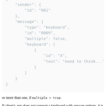
	"sender": {

		"id": "001"

	},

	"message": {

		"type": "keyboard",

		"id": "0009",

		"multiple": false,

		"keyboard": [

			{

				"id": "X",

				"text": "need to think..."

			}

		]

	}

}
or more than one, if
.
multiple = true
If client’s app does not support a keyboard with answer options, it is