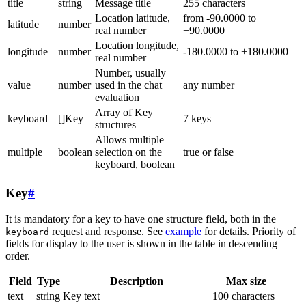
title
string
Message title
255 characters
Location latitude,
from -90.0000 to
latitude
number
real number
+90.0000
Location longitude,
longitude
number
-180.0000 to +180.0000
real number
Number, usually
value
number
used in the chat
any number
evaluation
Array of Key
keyboard
[]Key
7 keys
structures
Allows multiple
multiple
boolean
selection on the
true or false
keyboard, boolean
Key
#
It is mandatory for a key to have one structure field, both in the
request and response. See
example
for details. Priority of
keyboard
fields for display to the user is shown in the table in descending
order.
Field
Type
Description
Max size
text
string
Key text
100 characters