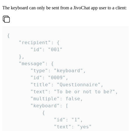
The keyboard can only be sent from a JivoChat app user to a client:
{

	"recipient": {

		"id": "001"

	},

	"message": {

		"type": "keyboard",

		"id": "0009",

		"title": "Questionnaire",

		"text": "To be or not to be?",

		"multiple": false,

		"keyboard": [

			{

				"id": "1",

				"text": "yes"
