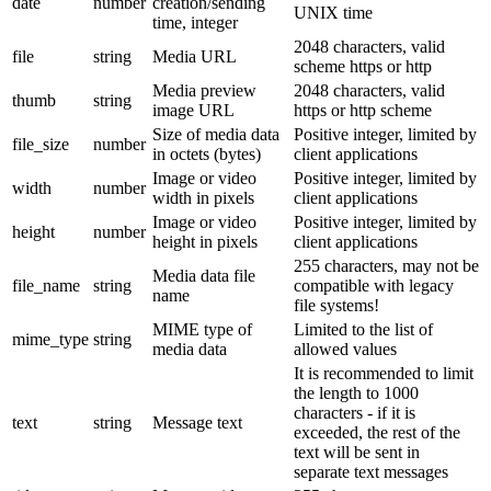
date
number
creation/sending
UNIX time
time, integer
2048 characters, valid
file
string
Media URL
scheme https or http
Media preview
2048 characters, valid
thumb
string
image URL
https or http scheme
Size of media data
Positive integer, limited by
file_size
number
in octets (bytes)
client applications
Image or video
Positive integer, limited by
width
number
width in pixels
client applications
Image or video
Positive integer, limited by
height
number
height in pixels
client applications
255 characters, may not be
Media data file
file_name
string
compatible with legacy
name
file systems!
MIME type of
Limited to the list of
mime_type
string
media data
allowed values
It is recommended to limit
the length to 1000
characters - if it is
text
string
Message text
exceeded, the rest of the
text will be sent in
separate text messages