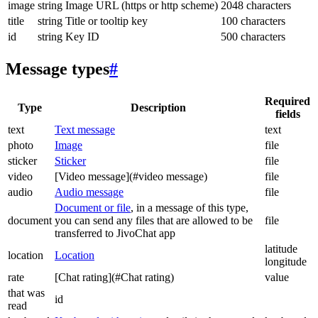
image
string
Image URL (https or http scheme)
2048 characters
title
string
Title or tooltip key
100 characters
id
string
Key ID
500 characters
Message types
#
Required
Type
Description
fields
text
Text message
text
photo
Image
file
sticker
Sticker
file
video
[Video message](#video message)
file
audio
Audio message
file
Document or file
, in a message of this type,
document
you can send any files that are allowed to be
file
transferred to JivoChat app
latitude
location
Location
longitude
rate
[Chat rating](#Chat rating)
value
that was
id
read