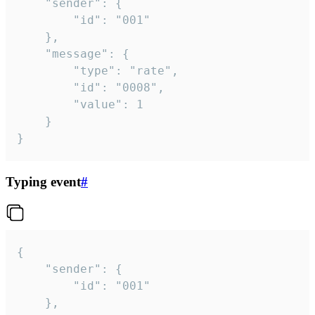
	"sender": {

		"id": "001"

	},

	"message": {

		"type": "rate",

		"id": "0008",

		"value": 1

	}

}
Typing event
#
{

	"sender": {

		"id": "001"

	},
