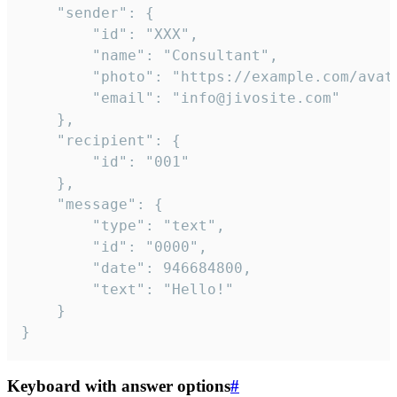
	"sender": {

		"id": "XXX",

		"name": "Consultant",

		"photo": "https://example.com/avatar.png",

		"email": "info@jivosite.com"

	},

	"recipient": {

		"id": "001"

	},

	"message": {

		"type": "text",

		"id": "0000",

		"date": 946684800,

		"text": "Hello!"

	}

}
Keyboard with answer options
#