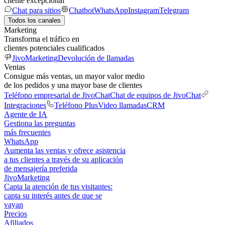
cliente excepcional
Chat para sitios
Chatbot
WhatsApp
Instagram
Telegram
Todos los canales
Marketing
Transforma el tráfico en
clientes potenciales cualificados
JivoMarketing
Devolución de llamadas
Ventas
Consigue más ventas, un mayor valor medio
de los pedidos y una mayor base de clientes
Teléfono empresarial de JivoChat
Chat de equipos de JivoChat
Integraciones
Teléfono Plus
Video llamadas
CRM
Agente de IA
Gestiona las preguntas
más frecuentes
WhatsApp
Aumenta las ventas y ofrece asistencia
a tus clientes a través de su aplicación
de mensajería preferida
JivoMarketing
Capta la atención de tus visitantes:
capta su interés antes de que se
vayan
Precios
Afiliados