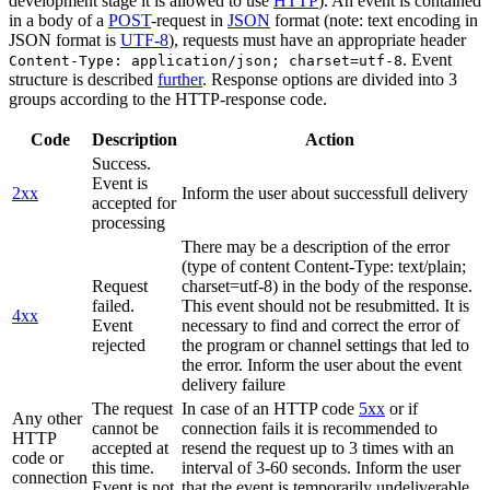
development stage it is allowed to use
HTTP
). An event is contained
in a body of a
POST
-request in
JSON
format (note: text encoding in
JSON format is
UTF-8
), requests must have an appropriate header
. Event
Content-Type: application/json; charset=utf-8
structure is described
further
. Response options are divided into 3
groups according to the HTTP-response code.
Code
Description
Action
Success.
Event is
2xx
Inform the user about successfull delivery
accepted for
processing
There may be a description of the error
(type of content Content-Type: text/plain;
Request
charset=utf-8) in the body of the response.
failed.
This event should not be resubmitted. It is
4xx
Event
necessary to find and correct the error of
rejected
the program or channel settings that led to
the error. Inform the user about the event
delivery failure
The request
In case of an HTTP code
5xx
or if
Any other
cannot be
connection fails it is recommended to
HTTP
accepted at
resend the request up to 3 times with an
code or
this time.
interval of 3-60 seconds. Inform the user
connection
Event is not
that the event is temporarily undeliverable.