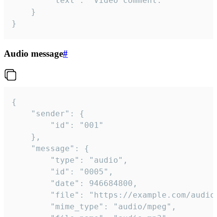
		"text": "Video comment."

	}

}
Audio message
#
{

	"sender": {

		"id": "001"

	},

	"message": {

		"type": "audio",

		"id": "0005",

		"date": 946684800,

		"file": "https://example.com/audio.mp3",

		"mime_type": "audio/mpeg",
