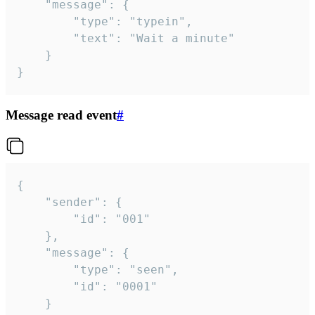
	"message": {

		"type": "typein",

		"text": "Wait a minute"

	}

}
Message read event
#
{

	"sender": {

		"id": "001"

	},

	"message": {

		"type": "seen",

		"id": "0001"

	}
