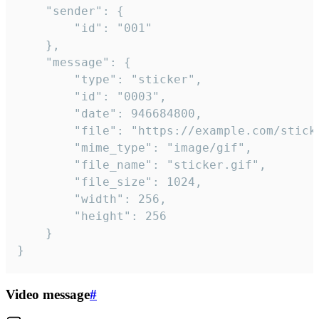
	"sender": {

		"id": "001"

	},

	"message": {

		"type": "sticker",

		"id": "0003",

		"date": 946684800,

		"file": "https://example.com/sticker.gif",

		"mime_type": "image/gif",

		"file_name": "sticker.gif",

		"file_size": 1024,

		"width": 256,

		"height": 256

	}

}
Video message
#