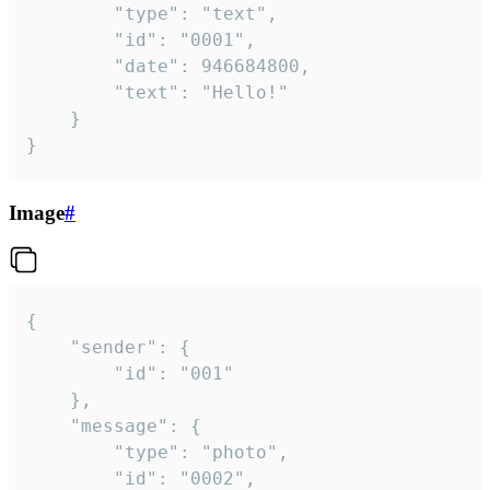
		"type": "text",

		"id": "0001",

		"date": 946684800,

		"text": "Hello!"

	}

}
Image
#
{

	"sender": {

		"id": "001"

	},

	"message": {

		"type": "photo",

		"id": "0002",
