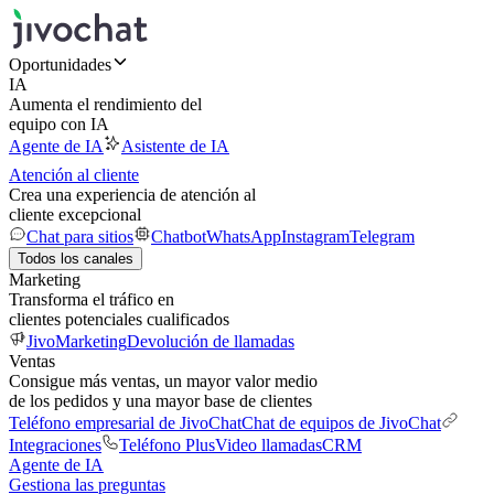
Oportunidades
IA
Aumenta el rendimiento del
equipo con IA
Agente de IA
Asistente de IA
Atención al cliente
Crea una experiencia de atención al
cliente excepcional
Chat para sitios
Chatbot
WhatsApp
Instagram
Telegram
Todos los canales
Marketing
Transforma el tráfico en
clientes potenciales cualificados
JivoMarketing
Devolución de llamadas
Ventas
Consigue más ventas, un mayor valor medio
de los pedidos y una mayor base de clientes
Teléfono empresarial de JivoChat
Chat de equipos de JivoChat
Integraciones
Teléfono Plus
Video llamadas
CRM
Agente de IA
Gestiona las preguntas