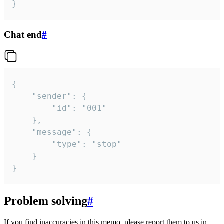
}
Chat end
#
{

	"sender": {

		"id": "001"

	},

	"message": {

		"type": "stop"

	}

}
Problem solving
#
If you find inaccuracies in this memo, please report them to us in