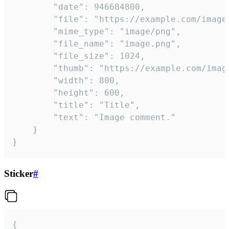
		"date": 946684800,

		"file": "https://example.com/image.png",

		"mime_type": "image/png",

		"file_name": "image.png",

		"file_size": 1024,

		"thumb": "https://example.com/image_thumb.png",

		"width": 800,

		"height": 600,

		"title": "Title",

		"text": "Image comment."

	}

}
Sticker
#
{
