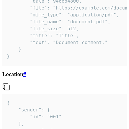
		"date": 946684800,

		"file": "https://example.com/document.pdf",

		"mime_type": "application/pdf",

		"file_name": "document.pdf",

		"file_size": 512,

		"title": "Title",

		"text": "Document comment."

	}

}
Location
#
{

	"sender": {

		"id": "001"

	},
