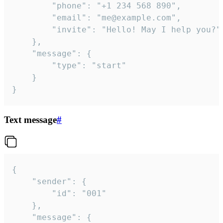
		"phone": "+1 234 568 890",

		"email": "me@example.com",

		"invite": "Hello! May I help you?"

	},

	"message": {

		"type": "start"

	}

}
Text message
#
{

	"sender": {

		"id": "001"

	},

	"message": {
