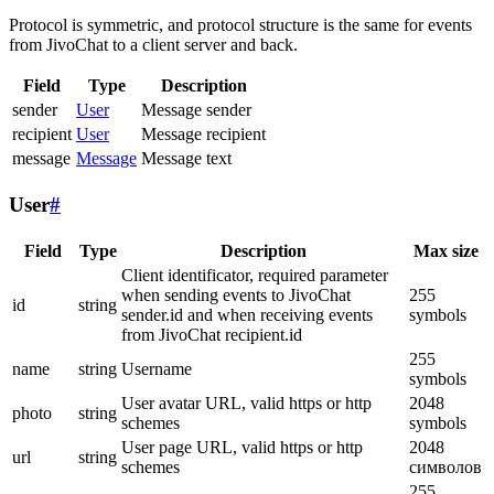
Protocol is symmetric, and protocol structure is the same for events
from JivoChat to a client server and back.
Field
Type
Description
sender
User
Message sender
recipient
User
Message recipient
message
Message
Message text
User
#
Field
Type
Description
Max size
Client identificator, required parameter
when sending events to JivoChat
255
id
string
sender.id and when receiving events
symbols
from JivoChat recipient.id
255
name
string
Username
symbols
User avatar URL, valid https or http
2048
photo
string
schemes
symbols
User page URL, valid https or http
2048
url
string
schemes
символов
255