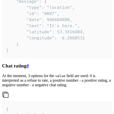
	"message": {

		"type": "location",

		"id": "0007",

		"date": 946684800,

		"text": "It's here.",

		"latitude": 53.3416484,

		"longitude": -6.2868531

	}

}
Chat rating
#
At the moment, 3 options for the
field are used: 0 is
value
interpreted as a refuse to rate, a positive number - a positive rating, a
negative number - a negative chat rating.
{
