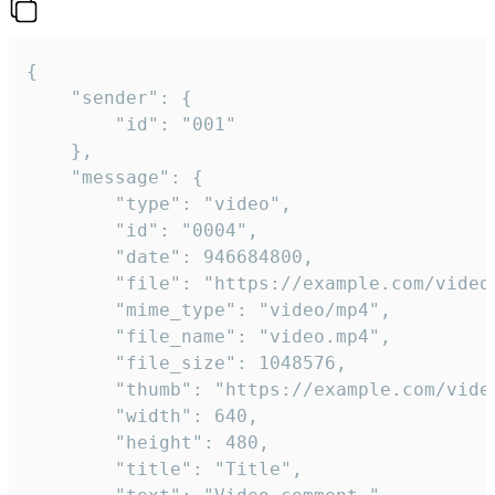
{

	"sender": {

		"id": "001"

	},

	"message": {

		"type": "video",

		"id": "0004",

		"date": 946684800,

		"file": "https://example.com/video.mp4",

		"mime_type": "video/mp4",

		"file_name": "video.mp4",

		"file_size": 1048576,

		"thumb": "https://example.com/video_thumb.png",

		"width": 640,

		"height": 480,

		"title": "Title",
