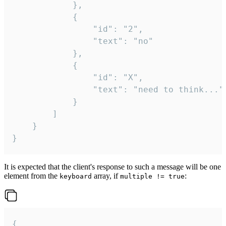
			},

			{

				"id": "2",

				"text": "no"

			},

			{

				"id": "X",

				"text": "need to think..."

			}

		]

	}

}
It is expected that the client's response to such a message will be one
element from the
array, if
:
keyboard
multiple != true
{
