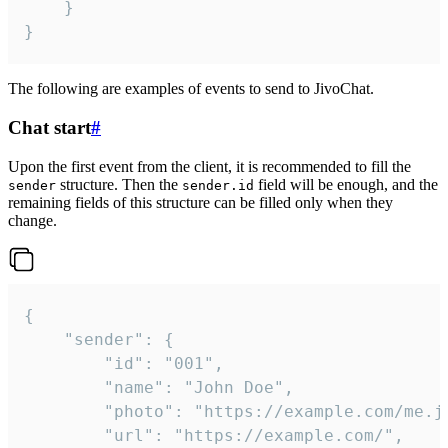
	}

}
The following are examples of events to send to JivoChat.
Chat start
#
Upon the first event from the client, it is recommended to fill the
structure. Then the
field will be enough, and the
sender
sender.id
remaining fields of this structure can be filled only when they
change.
{

	"sender": {

		"id": "001",

		"name": "John Doe",

		"photo": "https://example.com/me.jpg",

		"url": "https://example.com/",
