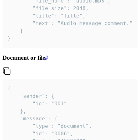
		"file_name": "audio.mp3",

		"file_size": 2048,

		"title": "Title",

		"text": "Audio message comment."

	}

}
Document or file
#
{

	"sender": {

		"id": "001"

	},

	"message": {

		"type": "document",

		"id": "0006",
