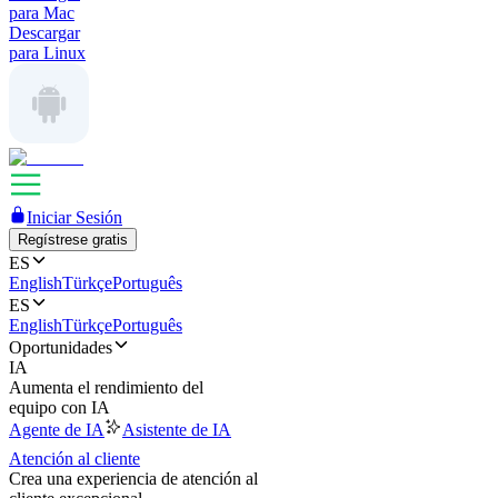
para Mac
Descargar
para Linux
Iniciar Sesión
Regístrese gratis
ES
English
Türkçe
Português
ES
English
Türkçe
Português
Oportunidades
IA
Aumenta el rendimiento del
equipo con IA
Agente de IA
Asistente de IA
Atención al cliente
Crea una experiencia de atención al