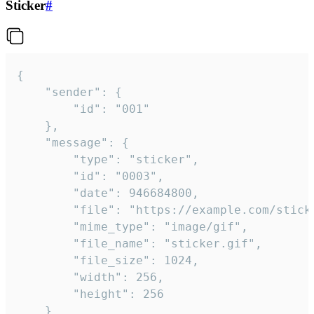
Sticker
#
{

	"sender": {

		"id": "001"

	},

	"message": {

		"type": "sticker",

		"id": "0003",

		"date": 946684800,

		"file": "https://example.com/sticker.gif",

		"mime_type": "image/gif",

		"file_name": "sticker.gif",

		"file_size": 1024,

		"width": 256,

		"height": 256

	}
