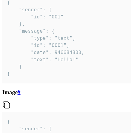
{

	"sender": {

		"id": "001"

	},

	"message": {

		"type": "text",

		"id": "0001",

		"date": 946684800,

		"text": "Hello!"

	}

}
Image
#
{

	"sender": {
