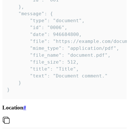
	},

	"message": {

		"type": "document",

		"id": "0006",

		"date": 946684800,

		"file": "https://example.com/document.pdf",

		"mime_type": "application/pdf",

		"file_name": "document.pdf",

		"file_size": 512,

		"title": "Title",

		"text": "Document comment."

	}

}
Location
#