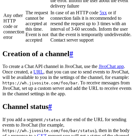
the error. Inform the user about the event
delivery failure
The request
In case of an HTTP code
5xx
or if
Any other
cannot be
connection fails it is recommended to
HTTP
accepted at
resend the request up to 3 times with an
code or
this time.
interval of 3-60 seconds. Inform the user
connection
Event is not
that the event is temporarily undeliverable.
error
accepted
Contact server support
Creation of a channel
#
To create a Chat API channel in JivoChat, use the
JivoChat app
.
Once created, a
URL
, that you can use to send events to JivoChat,
will be available to you in the settings of the channel, for example:
. To receive messages from
https://wh.jivosite.com/foo/bar
JivoChat, set up a custom server and add the URL to receive events
in the channel settings in the app.
Channel status
#
If you add a segment
at the end of the URL for sending
/status
events to JivoChat (for example,
), then in the body
https://wh.jivosite.com/foo/bar/status
of a response to a
GET
-request you will get a status of the channel,