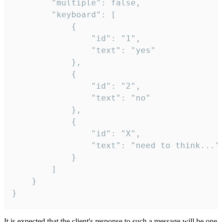
		"multiple": false,

		"keyboard": [

			{

				"id": "1",

				"text": "yes"

			},

			{

				"id": "2",

				"text": "no"

			},

			{

				"id": "X",

				"text": "need to think..."

			}

		]

	}

}
It is expected that the client's response to such a message will be one