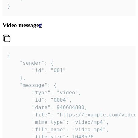
}
Video message
#
{

	"sender": {

		"id": "001"

	},

	"message": {

		"type": "video",

		"id": "0004",

		"date": 946684800,

		"file": "https://example.com/video.mp4",

		"mime_type": "video/mp4",

		"file_name": "video.mp4",

		"file_size": 1048576,
