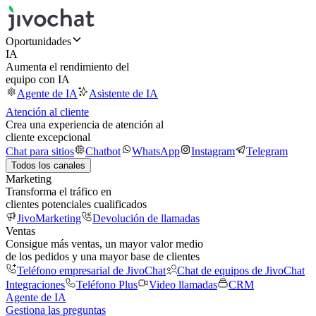
Oportunidades
IA
Aumenta el rendimiento del
equipo con IA
Agente de IA
Asistente de IA
Atención al cliente
Crea una experiencia de atención al
cliente excepcional
Chat para sitios
Chatbot
WhatsApp
Instagram
Telegram
Todos los canales
Marketing
Transforma el tráfico en
clientes potenciales cualificados
JivoMarketing
Devolución de llamadas
Ventas
Consigue más ventas, un mayor valor medio
de los pedidos y una mayor base de clientes
Teléfono empresarial de JivoChat
Chat de equipos de JivoChat
Integraciones
Teléfono Plus
Video llamadas
CRM
Agente de IA
Gestiona las preguntas