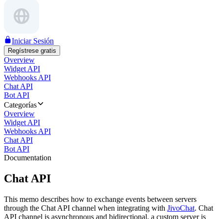
Iniciar Sesión
Regístrese gratis
Overview
Widget API
Webhooks API
Chat API
Bot API
Categorías
Overview
Widget API
Webhooks API
Chat API
Bot API
Documentation
Chat API
This memo describes how to exchange events between servers
through the Chat API channel when integrating with
JivoChat
. Chat
API channel is asynchronous and bidirectional, a custom server is