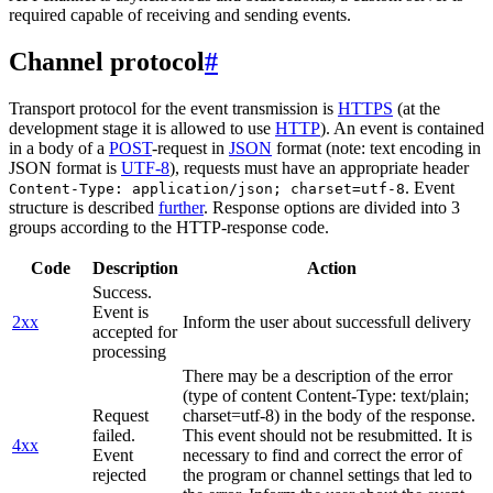
required capable of receiving and sending events.
Channel protocol
#
Transport protocol for the event transmission is
HTTPS
(at the
development stage it is allowed to use
HTTP
). An event is contained
in a body of a
POST
-request in
JSON
format (note: text encoding in
JSON format is
UTF-8
), requests must have an appropriate header
. Event
Content-Type: application/json; charset=utf-8
structure is described
further
. Response options are divided into 3
groups according to the HTTP-response code.
Code
Description
Action
Success.
Event is
2xx
Inform the user about successfull delivery
accepted for
processing
There may be a description of the error
(type of content Content-Type: text/plain;
Request
charset=utf-8) in the body of the response.
failed.
This event should not be resubmitted. It is
4xx
Event
necessary to find and correct the error of
rejected
the program or channel settings that led to