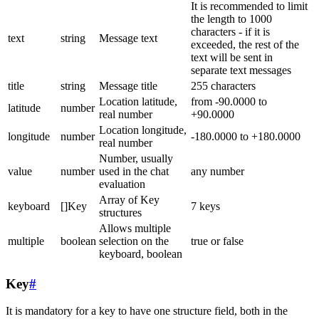
It is recommended to limit
the length to 1000
characters - if it is
text
string
Message text
exceeded, the rest of the
text will be sent in
separate text messages
title
string
Message title
255 characters
Location latitude,
from -90.0000 to
latitude
number
real number
+90.0000
Location longitude,
longitude
number
-180.0000 to +180.0000
real number
Number, usually
value
number
used in the chat
any number
evaluation
Array of Key
keyboard
[]Key
7 keys
structures
Allows multiple
multiple
boolean
selection on the
true or false
keyboard, boolean
Key
#
It is mandatory for a key to have one structure field, both in the