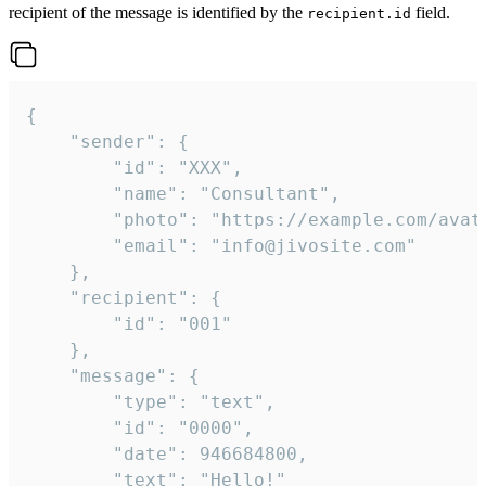
recipient of the message is identified by the
field.
recipient.id
{

	"sender": {

		"id": "XXX",

		"name": "Consultant",

		"photo": "https://example.com/avatar.png",

		"email": "info@jivosite.com"

	},

	"recipient": {

		"id": "001"

	},

	"message": {

		"type": "text",

		"id": "0000",

		"date": 946684800,

		"text": "Hello!"
