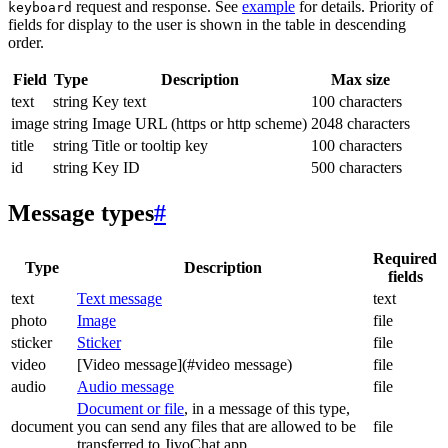
request and response. See
example
for details. Priority of
keyboard
fields for display to the user is shown in the table in descending
order.
Field
Type
Description
Max size
text
string
Key text
100 characters
image
string
Image URL (https or http scheme)
2048 characters
title
string
Title or tooltip key
100 characters
id
string
Key ID
500 characters
Message types
#
Required
Type
Description
fields
text
Text message
text
photo
Image
file
sticker
Sticker
file
video
[Video message](#video message)
file
audio
Audio message
file
Document or file
, in a message of this type,
document
you can send any files that are allowed to be
file
transferred to JivoChat app