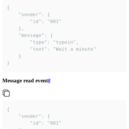
{

	"sender": {

		"id": "001"

	},

	"message": {

		"type": "typein",

		"text": "Wait a minute"

	}

}
Message read event
#
{

	"sender": {

		"id": "001"
