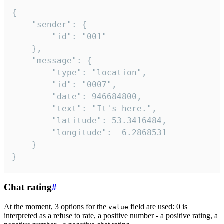
{

	"sender": {

		"id": "001"

	},

	"message": {

		"type": "location",

		"id": "0007",

		"date": 946684800,

		"text": "It's here.",

		"latitude": 53.3416484,

		"longitude": -6.2868531

	}

}
Chat rating
#
At the moment, 3 options for the
field are used: 0 is
value
interpreted as a refuse to rate, a positive number - a positive rating, a