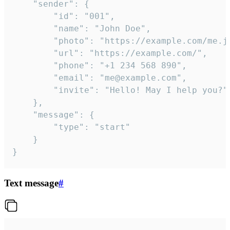
	"sender": {

		"id": "001",

		"name": "John Doe",

		"photo": "https://example.com/me.jpg",

		"url": "https://example.com/",

		"phone": "+1 234 568 890",

		"email": "me@example.com",

		"invite": "Hello! May I help you?"

	},

	"message": {

		"type": "start"

	}

}
Text message
#