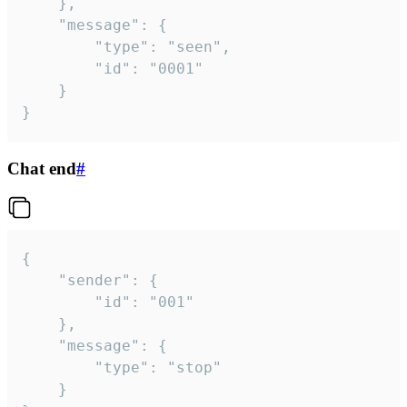
	},

	"message": {

		"type": "seen",

		"id": "0001"

	}

}
Chat end
#
{

	"sender": {

		"id": "001"

	},

	"message": {

		"type": "stop"

	}
