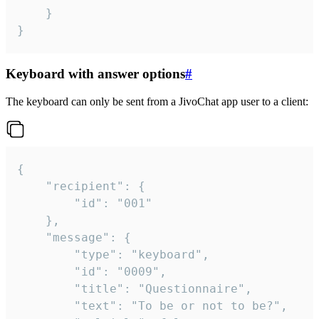
	}

}
Keyboard with answer options
#
The keyboard can only be sent from a JivoChat app user to a client:
{

	"recipient": {

		"id": "001"

	},

	"message": {

		"type": "keyboard",

		"id": "0009",

		"title": "Questionnaire",

		"text": "To be or not to be?",
