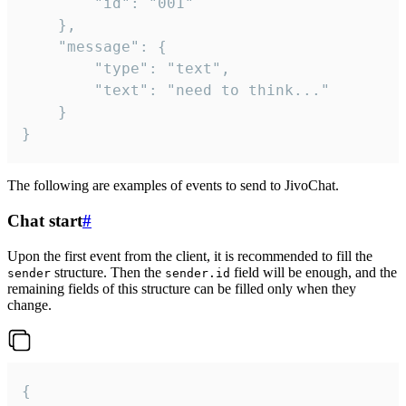
		"id": "001"

	},

	"message": {

		"type": "text",

		"text": "need to think..."

	}

}
The following are examples of events to send to JivoChat.
Chat start
#
Upon the first event from the client, it is recommended to fill the
structure. Then the
field will be enough, and the
sender
sender.id
remaining fields of this structure can be filled only when they
change.
{
