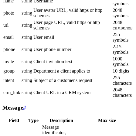
name
string
Username
symbols
User avatar URL, valid https or http
2048
photo
string
schemes
symbols
User page URL, valid https or http
2048
url
string
schemes
символов
255
email
string
User email
symbols
2-15
phone
string
User phone number
symbols
1000
invite
string
Client invitation text
symbols
group
string
Department a client applies to
10 digits
255
intent
string
Subject of a customer's request
characters
2048
crm_link
string
Client URL in a CRM system
characters
Message
#
Field
Type
Description
Max size
Message
identificator,