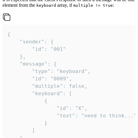
element from the
array, if
:
keyboard
multiple != true
{

	"sender": {

		"id": "001"

	},

	"message": {

		"type": "keyboard",

		"id": "0009",

		"multiple": false,

		"keyboard": [

			{

				"id": "X",

				"text": "need to think..."

			}

		]

	}
