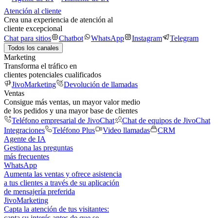
Atención al cliente
Crea una experiencia de atención al
cliente excepcional
Chat para sitios
Chatbot
WhatsApp
Instagram
Telegram
Todos los canales
Marketing
Transforma el tráfico en
clientes potenciales cualificados
JivoMarketing
Devolución de llamadas
Ventas
Consigue más ventas, un mayor valor medio
de los pedidos y una mayor base de clientes
Teléfono empresarial de JivoChat
Chat de equipos de JivoChat
Integraciones
Teléfono Plus
Video llamadas
CRM
Agente de IA
Gestiona las preguntas
más frecuentes
WhatsApp
Aumenta las ventas y ofrece asistencia
a tus clientes a través de su aplicación
de mensajería preferida
JivoMarketing
Capta la atención de tus visitantes:
capta su interés antes de que se