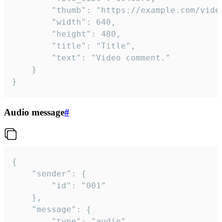
		"thumb": "https://example.com/video_thumb.png",

		"width": 640,

		"height": 480,

		"title": "Title",

		"text": "Video comment."

	}

}
Audio message
#
{

	"sender": {

		"id": "001"

	},

	"message": {

		"type": "audio",
