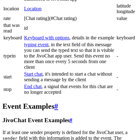
latitude
location
Location
longitude
rate
[Chat rating](#Chat rating)
value
that was
id
read
keyboard
Keyboard with options
, details in the example
keyboard
typing event
, in the text field of this message
you can send the typed text so that it is visible
typein
to the JivoChat app user. Send this event no
-
more than once every 5 seconds from one
client
Start chat
, it's intended to start a chat without
start
-
sending a message by the client
End chat
, a signal that events for this chat are
stop
-
no longer accepted
Event Examples
#
JivoChat Event Examples
#
If at least one sender property is defined for the JivoChat user, a
field with this information is added to the event. The
sender