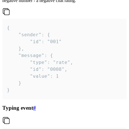
negative number - a negative chat rating.
{

	"sender": {

		"id": "001"

	},

	"message": {

		"type": "rate",

		"id": "0008",

		"value": 1

	}

}
Typing event
#