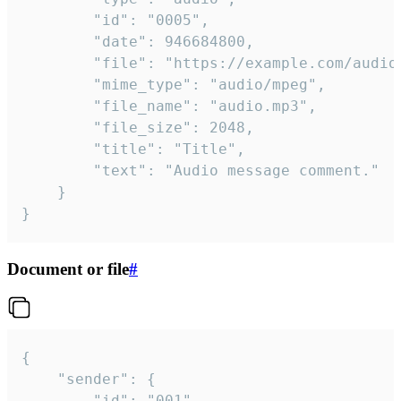
		"id": "0005",

		"date": 946684800,

		"file": "https://example.com/audio.mp3",

		"mime_type": "audio/mpeg",

		"file_name": "audio.mp3",

		"file_size": 2048,

		"title": "Title",

		"text": "Audio message comment."

	}

}
Document or file
#
{

	"sender": {

		"id": "001"
