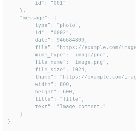
		"id": "001"

	},

	"message": {

		"type": "photo",

		"id": "0002",

		"date": 946684800,

		"file": "https://example.com/image.png",

		"mime_type": "image/png",

		"file_name": "image.png",

		"file_size": 1024,

		"thumb": "https://example.com/image_thumb.png",

		"width": 800,

		"height": 600,

		"title": "Title",

		"text": "Image comment."

	}

}