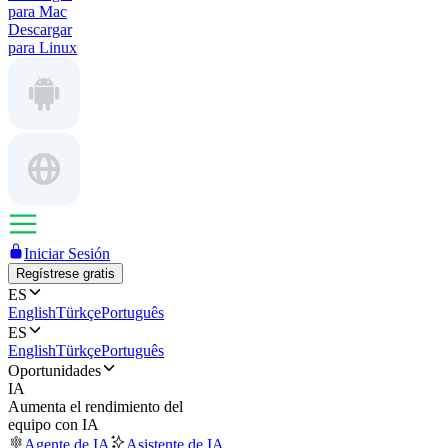
para Mac
Descargar
para Linux
Iniciar Sesión
Regístrese gratis
ES
English
Türkçe
Português
ES
English
Türkçe
Português
Oportunidades
IA
Aumenta el rendimiento del
equipo con IA
Agente de IA
Asistente de IA