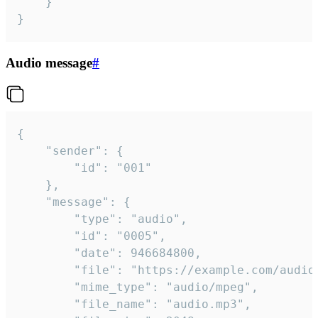
	}

}
Audio message
#
{

	"sender": {

		"id": "001"

	},

	"message": {

		"type": "audio",

		"id": "0005",

		"date": 946684800,

		"file": "https://example.com/audio.mp3",

		"mime_type": "audio/mpeg",

		"file_name": "audio.mp3",
