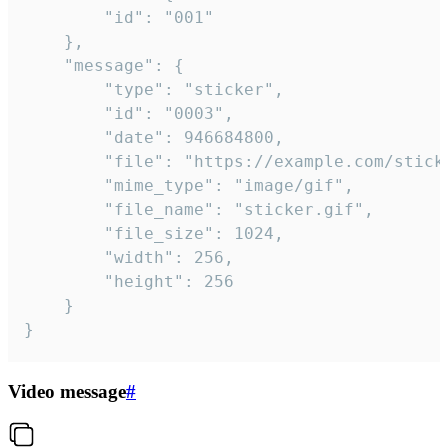
		"id": "001"

	},

	"message": {

		"type": "sticker",

		"id": "0003",

		"date": 946684800,

		"file": "https://example.com/sticker.gif",

		"mime_type": "image/gif",

		"file_name": "sticker.gif",

		"file_size": 1024,

		"width": 256,

		"height": 256

	}

}
Video message
#