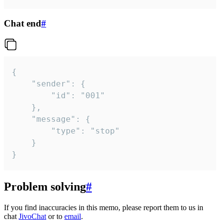
Chat end
#
{

	"sender": {

		"id": "001"

	},

	"message": {

		"type": "stop"

	}

}
Problem solving
#
If you find inaccuracies in this memo, please report them to us in
chat
JivoChat
or to
email
.