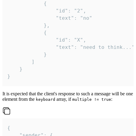
			{

				"id": "2",

				"text": "no"

			},

			{

				"id": "X",

				"text": "need to think..."

			}

		]

	}

}
It is expected that the client's response to such a message will be one
element from the
array, if
:
keyboard
multiple != true
{

	"sender": {
