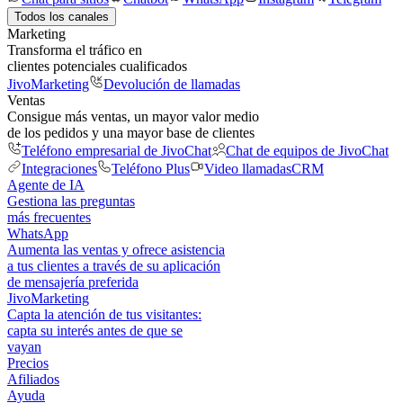
Todos los canales
Marketing
Transforma el tráfico en
clientes potenciales cualificados
JivoMarketing
Devolución de llamadas
Ventas
Consigue más ventas, un mayor valor medio
de los pedidos y una mayor base de clientes
Teléfono empresarial de JivoChat
Chat de equipos de JivoChat
Integraciones
Teléfono Plus
Video llamadas
CRM
Agente de IA
Gestiona las preguntas
más frecuentes
WhatsApp
Aumenta las ventas y ofrece asistencia
a tus clientes a través de su aplicación
de mensajería preferida
JivoMarketing
Capta la atención de tus visitantes:
capta su interés antes de que se
vayan
Precios
Afiliados
Ayuda