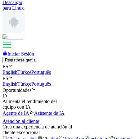
Descargar
para Linux
Iniciar Sesión
Regístrese gratis
ES
English
Türkçe
Português
ES
English
Türkçe
Português
Oportunidades
IA
Aumenta el rendimiento del
equipo con IA
Agente de IA
Asistente de IA
Atención al cliente
Crea una experiencia de atención al
cliente excepcional
Chat para sitios
Chatbot
WhatsApp
Instagram
Telegram