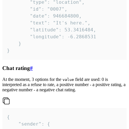
		"type": "location",

		"id": "0007",

		"date": 946684800,

		"text": "It's here.",

		"latitude": 53.3416484,

		"longitude": -6.2868531

	}

}
Chat rating
#
At the moment, 3 options for the
field are used: 0 is
value
interpreted as a refuse to rate, a positive number - a positive rating, a
negative number - a negative chat rating.
{

	"sender": {
