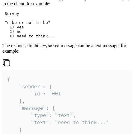
to the client, for example:
 Survey

 To be or not to be?

   1) yes

   2) no

The response to the
message can be a text message, for
keyboard
example:
{

	"sender": {

		"id": "001"

	},

	"message": {

		"type": "text",

		"text": "need to think..."

	}
