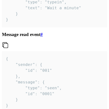
		"type": "typein",

		"text": "Wait a minute"

	}

}
Message read event
#
{

	"sender": {

		"id": "001"

	},

	"message": {

		"type": "seen",

		"id": "0001"

	}

}