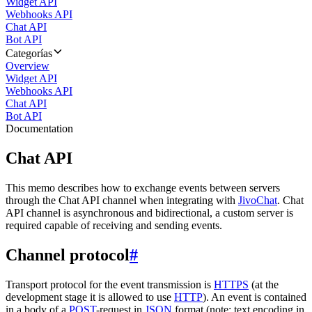
Widget API
Webhooks API
Chat API
Bot API
Categorías
Overview
Widget API
Webhooks API
Chat API
Bot API
Documentation
Chat API
This memo describes how to exchange events between servers
through the Chat API channel when integrating with
JivoChat
. Chat
API channel is asynchronous and bidirectional, a custom server is
required capable of receiving and sending events.
Channel protocol
#
Transport protocol for the event transmission is
HTTPS
(at the
development stage it is allowed to use
HTTP
). An event is contained
in a body of a
POST
-request in
JSON
format (note: text encoding in