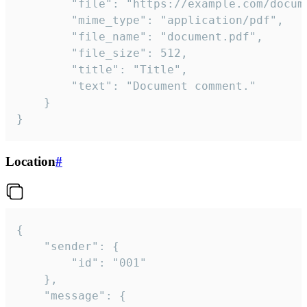
		"file": "https://example.com/document.pdf",

		"mime_type": "application/pdf",

		"file_name": "document.pdf",

		"file_size": 512,

		"title": "Title",

		"text": "Document comment."

	}

}
Location
#
{

	"sender": {

		"id": "001"

	},

	"message": {
