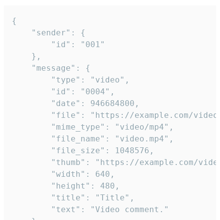
{

	"sender": {

		"id": "001"

	},

	"message": {

		"type": "video",

		"id": "0004",

		"date": 946684800,

		"file": "https://example.com/video.mp4",

		"mime_type": "video/mp4",

		"file_name": "video.mp4",

		"file_size": 1048576,

		"thumb": "https://example.com/video_thumb.png",

		"width": 640,

		"height": 480,

		"title": "Title",

		"text": "Video comment."
