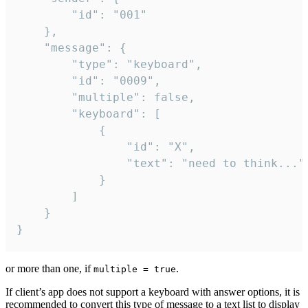
		"id": "001"

	},

	"message": {

		"type": "keyboard",

		"id": "0009",

		"multiple": false,

		"keyboard": [

			{

				"id": "X",

				"text": "need to think..."

			}

		]

	}

}
or more than one, if
.
multiple = true
If client’s app does not support a keyboard with answer options, it is
recommended to convert this type of message to a text list to display