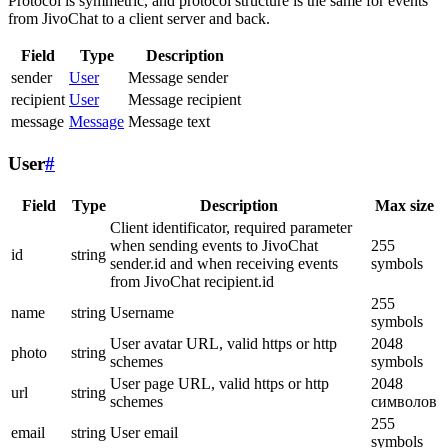
Protocol is symmetric, and protocol structure is the same for events
from JivoChat to a client server and back.
Field
Type
Description
sender
User
Message sender
recipient
User
Message recipient
message
Message
Message text
User
#
Field
Type
Description
Max size
Client identificator, required parameter
when sending events to JivoChat
255
id
string
sender.id and when receiving events
symbols
from JivoChat recipient.id
255
name
string
Username
symbols
User avatar URL, valid https or http
2048
photo
string
schemes
symbols
User page URL, valid https or http
2048
url
string
schemes
символов
255
email
string
User email
symbols