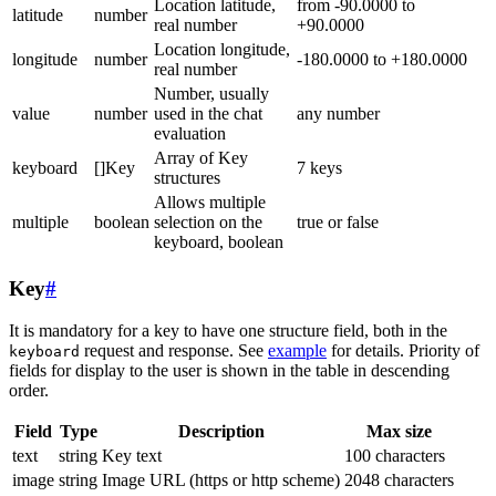
Location latitude,
from -90.0000 to
latitude
number
real number
+90.0000
Location longitude,
longitude
number
-180.0000 to +180.0000
real number
Number, usually
value
number
used in the chat
any number
evaluation
Array of Key
keyboard
[]Key
7 keys
structures
Allows multiple
multiple
boolean
selection on the
true or false
keyboard, boolean
Key
#
It is mandatory for a key to have one structure field, both in the
request and response. See
example
for details. Priority of
keyboard
fields for display to the user is shown in the table in descending
order.
Field
Type
Description
Max size
text
string
Key text
100 characters
image
string
Image URL (https or http scheme)
2048 characters