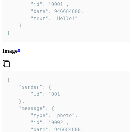
		"id": "0001",

		"date": 946684800,

		"text": "Hello!"

	}

}
Image
#
{

	"sender": {

		"id": "001"

	},

	"message": {

		"type": "photo",

		"id": "0002",

		"date": 946684800,
