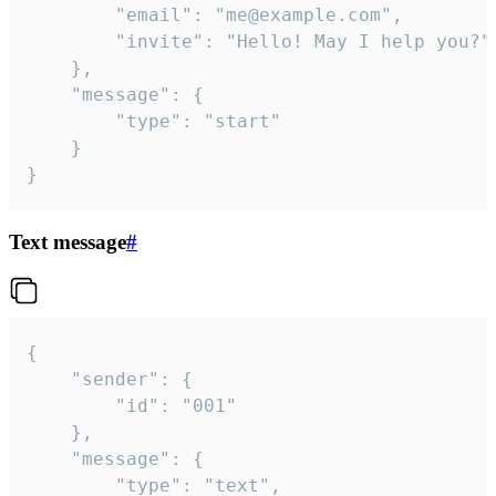
		"email": "me@example.com",

		"invite": "Hello! May I help you?"

	},

	"message": {

		"type": "start"

	}

}
Text message
#
{

	"sender": {

		"id": "001"

	},

	"message": {

		"type": "text",
