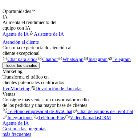
Oportunidades
IA
Aumenta el rendimiento del
equipo con IA
Agente de IA
Asistente de IA
Atención al cliente
Crea una experiencia de atención al
cliente excepcional
Chat para sitios
Chatbot
WhatsApp
Instagram
Telegram
Todos los canales
Marketing
Transforma el tráfico en
clientes potenciales cualificados
JivoMarketing
Devolución de llamadas
Ventas
Consigue más ventas, un mayor valor medio
de los pedidos y una mayor base de clientes
Teléfono empresarial de JivoChat
Chat de equipos de JivoChat
Integraciones
Teléfono Plus
Video llamadas
CRM
Agente de IA
Gestiona las preguntas
más frecuentes