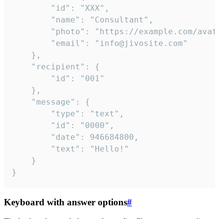
		"id": "XXX",

		"name": "Consultant",

		"photo": "https://example.com/avatar.png",

		"email": "info@jivosite.com"

	},

	"recipient": {

		"id": "001"

	},

	"message": {

		"type": "text",

		"id": "0000",

		"date": 946684800,

		"text": "Hello!"

	}

}
Keyboard with answer options
#