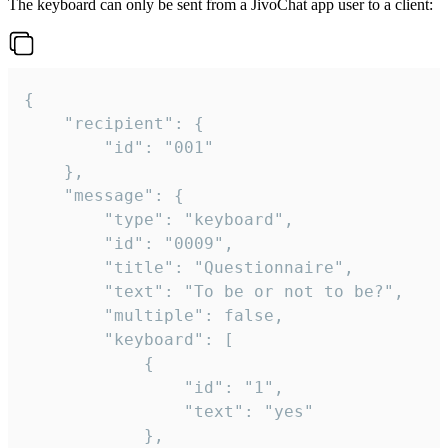
The keyboard can only be sent from a JivoChat app user to a client:
{

	"recipient": {

		"id": "001"

	},

	"message": {

		"type": "keyboard",

		"id": "0009",

		"title": "Questionnaire",

		"text": "To be or not to be?",

		"multiple": false,

		"keyboard": [

			{

				"id": "1",

				"text": "yes"

			},
