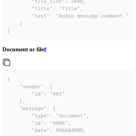
		"file_size": 2048,

		"title": "Title",

		"text": "Audio message comment."

	}

}
Document or file
#
{

	"sender": {

		"id": "001"

	},

	"message": {

		"type": "document",

		"id": "0006",

		"date": 946684800,
