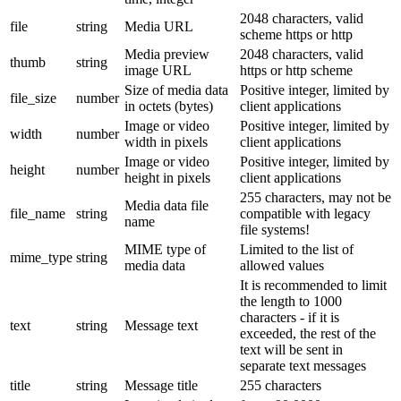
2048 characters, valid
file
string
Media URL
scheme https or http
Media preview
2048 characters, valid
thumb
string
image URL
https or http scheme
Size of media data
Positive integer, limited by
file_size
number
in octets (bytes)
client applications
Image or video
Positive integer, limited by
width
number
width in pixels
client applications
Image or video
Positive integer, limited by
height
number
height in pixels
client applications
255 characters, may not be
Media data file
file_name
string
compatible with legacy
name
file systems!
MIME type of
Limited to the list of
mime_type
string
media data
allowed values
It is recommended to limit
the length to 1000
characters - if it is
text
string
Message text
exceeded, the rest of the
text will be sent in
separate text messages
title
string
Message title
255 characters