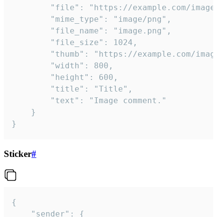
		"file": "https://example.com/image.png",

		"mime_type": "image/png",

		"file_name": "image.png",

		"file_size": 1024,

		"thumb": "https://example.com/image_thumb.png",

		"width": 800,

		"height": 600,

		"title": "Title",

		"text": "Image comment."

	}

}
Sticker
#
{

	"sender": {
