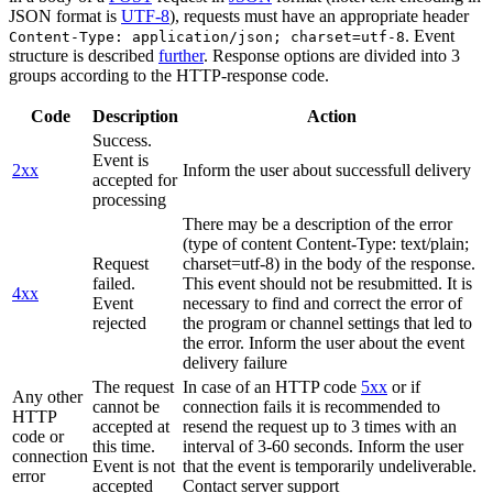
JSON format is
UTF-8
), requests must have an appropriate header
. Event
Content-Type: application/json; charset=utf-8
structure is described
further
. Response options are divided into 3
groups according to the HTTP-response code.
Code
Description
Action
Success.
Event is
2xx
Inform the user about successfull delivery
accepted for
processing
There may be a description of the error
(type of content Content-Type: text/plain;
Request
charset=utf-8) in the body of the response.
failed.
This event should not be resubmitted. It is
4xx
Event
necessary to find and correct the error of
rejected
the program or channel settings that led to
the error. Inform the user about the event
delivery failure
The request
In case of an HTTP code
5xx
or if
Any other
cannot be
connection fails it is recommended to
HTTP
accepted at
resend the request up to 3 times with an
code or
this time.
interval of 3-60 seconds. Inform the user
connection
Event is not
that the event is temporarily undeliverable.
error
accepted
Contact server support