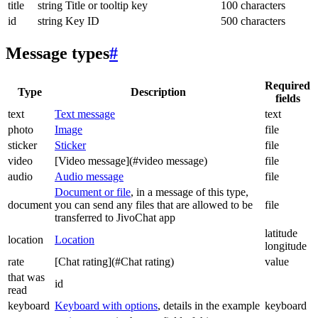
title
string
Title or tooltip key
100 characters
id
string
Key ID
500 characters
Message types
#
Required
Type
Description
fields
text
Text message
text
photo
Image
file
sticker
Sticker
file
video
[Video message](#video message)
file
audio
Audio message
file
Document or file
, in a message of this type,
document
you can send any files that are allowed to be
file
transferred to JivoChat app
latitude
location
Location
longitude
rate
[Chat rating](#Chat rating)
value
that was
id
read
keyboard
Keyboard with options
, details in the example
keyboard