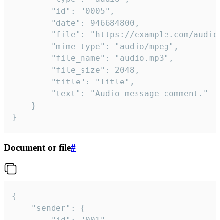
		"id": "0005",

		"date": 946684800,

		"file": "https://example.com/audio.mp3",

		"mime_type": "audio/mpeg",

		"file_name": "audio.mp3",

		"file_size": 2048,

		"title": "Title",

		"text": "Audio message comment."

	}

}
Document or file
#
{

	"sender": {

		"id": "001"
