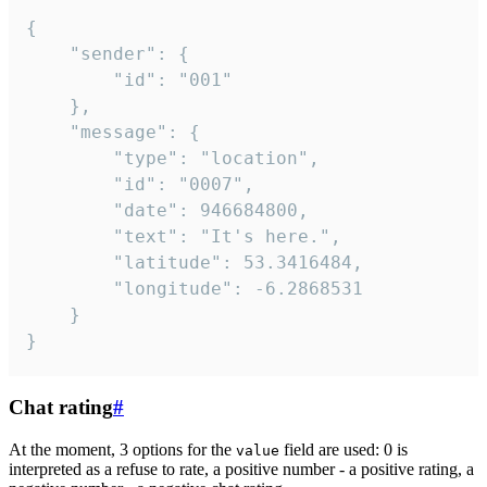
{

	"sender": {

		"id": "001"

	},

	"message": {

		"type": "location",

		"id": "0007",

		"date": 946684800,

		"text": "It's here.",

		"latitude": 53.3416484,

		"longitude": -6.2868531

	}

}
Chat rating
#
At the moment, 3 options for the
field are used: 0 is
value
interpreted as a refuse to rate, a positive number - a positive rating, a