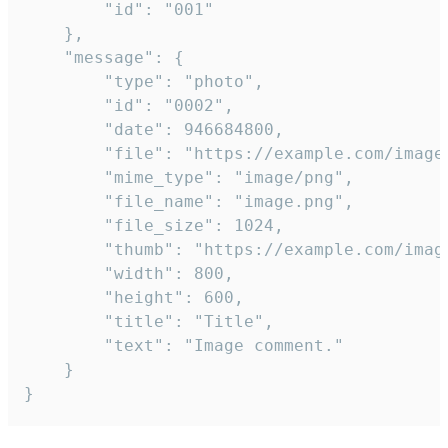
		"id": "001"

	},

	"message": {

		"type": "photo",

		"id": "0002",

		"date": 946684800,

		"file": "https://example.com/image.png",

		"mime_type": "image/png",

		"file_name": "image.png",

		"file_size": 1024,

		"thumb": "https://example.com/image_thumb.png",

		"width": 800,

		"height": 600,

		"title": "Title",

		"text": "Image comment."

	}

}