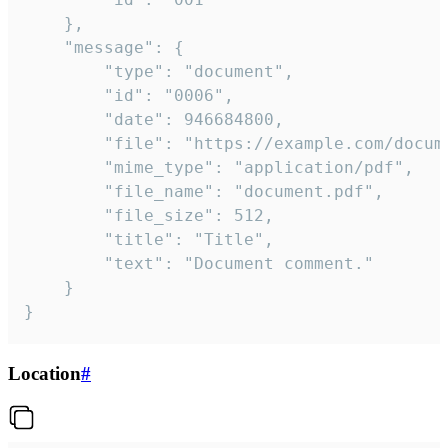
	},

	"message": {

		"type": "document",

		"id": "0006",

		"date": 946684800,

		"file": "https://example.com/document.pdf",

		"mime_type": "application/pdf",

		"file_name": "document.pdf",

		"file_size": 512,

		"title": "Title",

		"text": "Document comment."

	}

}
Location
#