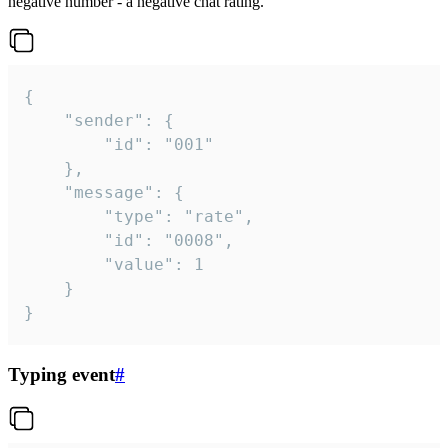
negative number - a negative chat rating.
{

	"sender": {

		"id": "001"

	},

	"message": {

		"type": "rate",

		"id": "0008",

		"value": 1

	}

}
Typing event
#