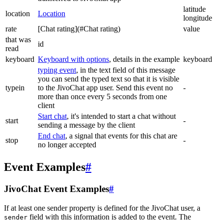
latitude
location
Location
longitude
rate
[Chat rating](#Chat rating)
value
that was
id
read
keyboard
Keyboard with options
, details in the example
keyboard
typing event
, in the text field of this message
you can send the typed text so that it is visible
typein
to the JivoChat app user. Send this event no
-
more than once every 5 seconds from one
client
Start chat
, it's intended to start a chat without
start
-
sending a message by the client
End chat
, a signal that events for this chat are
stop
-
no longer accepted
Event Examples
#
JivoChat Event Examples
#
If at least one sender property is defined for the JivoChat user, a
field with this information is added to the event. The
sender