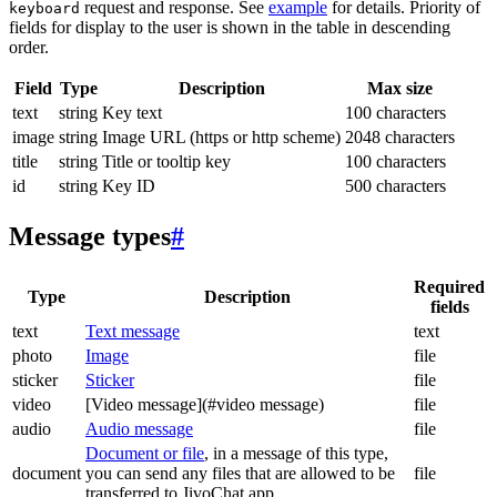
request and response. See
example
for details. Priority of
keyboard
fields for display to the user is shown in the table in descending
order.
Field
Type
Description
Max size
text
string
Key text
100 characters
image
string
Image URL (https or http scheme)
2048 characters
title
string
Title or tooltip key
100 characters
id
string
Key ID
500 characters
Message types
#
Required
Type
Description
fields
text
Text message
text
photo
Image
file
sticker
Sticker
file
video
[Video message](#video message)
file
audio
Audio message
file
Document or file
, in a message of this type,
document
you can send any files that are allowed to be
file
transferred to JivoChat app