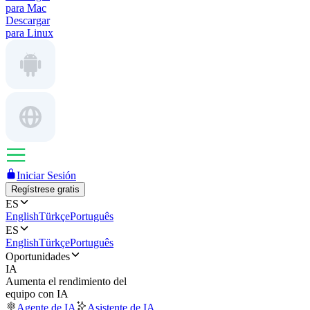
para Mac
Descargar
para Linux
Iniciar Sesión
Regístrese gratis
ES
English
Türkçe
Português
ES
English
Türkçe
Português
Oportunidades
IA
Aumenta el rendimiento del
equipo con IA
Agente de IA
Asistente de IA