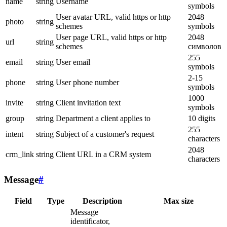
name
string
Username
symbols
User avatar URL, valid https or http
2048
photo
string
schemes
symbols
User page URL, valid https or http
2048
url
string
schemes
символов
255
email
string
User email
symbols
2-15
phone
string
User phone number
symbols
1000
invite
string
Client invitation text
symbols
group
string
Department a client applies to
10 digits
255
intent
string
Subject of a customer's request
characters
2048
crm_link
string
Client URL in a CRM system
characters
Message
#
Field
Type
Description
Max size
Message
identificator,