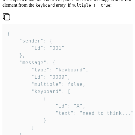
element from the
array, if
:
keyboard
multiple != true
{

	"sender": {

		"id": "001"

	},

	"message": {

		"type": "keyboard",

		"id": "0009",

		"multiple": false,

		"keyboard": [

			{

				"id": "X",

				"text": "need to think..."

			}

		]

	}
