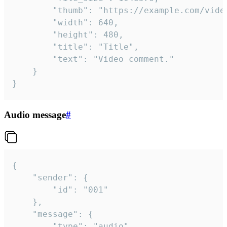
		"thumb": "https://example.com/video_thumb.png",

		"width": 640,

		"height": 480,

		"title": "Title",

		"text": "Video comment."

	}

}
Audio message
#
{

	"sender": {

		"id": "001"

	},

	"message": {

		"type": "audio",
