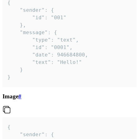
{

	"sender": {

		"id": "001"

	},

	"message": {

		"type": "text",

		"id": "0001",

		"date": 946684800,

		"text": "Hello!"

	}

}
Image
#
{

	"sender": {
