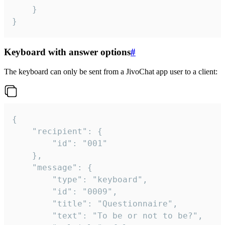
	}

}
Keyboard with answer options
#
The keyboard can only be sent from a JivoChat app user to a client:
{

	"recipient": {

		"id": "001"

	},

	"message": {

		"type": "keyboard",

		"id": "0009",

		"title": "Questionnaire",

		"text": "To be or not to be?",
