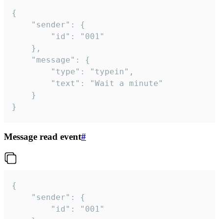
{

	"sender": {

		"id": "001"

	},

	"message": {

		"type": "typein",

		"text": "Wait a minute"

	}

}
Message read event
#
{

	"sender": {

		"id": "001"
