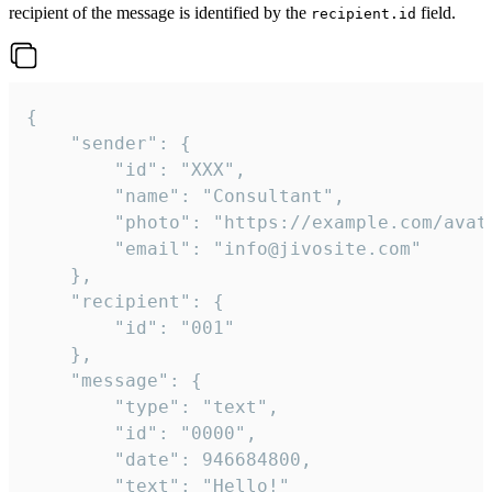
recipient of the message is identified by the
field.
recipient.id
{

	"sender": {

		"id": "XXX",

		"name": "Consultant",

		"photo": "https://example.com/avatar.png",

		"email": "info@jivosite.com"

	},

	"recipient": {

		"id": "001"

	},

	"message": {

		"type": "text",

		"id": "0000",

		"date": 946684800,

		"text": "Hello!"
