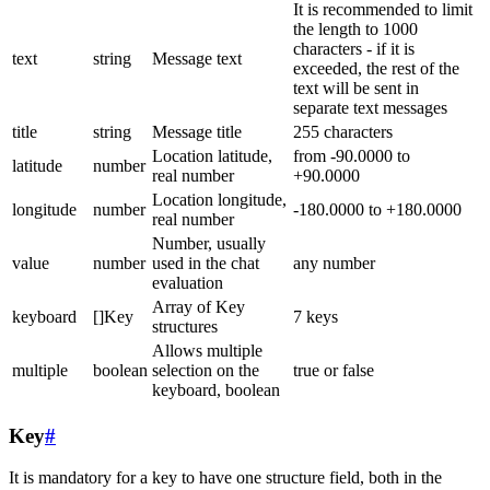
It is recommended to limit
the length to 1000
characters - if it is
text
string
Message text
exceeded, the rest of the
text will be sent in
separate text messages
title
string
Message title
255 characters
Location latitude,
from -90.0000 to
latitude
number
real number
+90.0000
Location longitude,
longitude
number
-180.0000 to +180.0000
real number
Number, usually
value
number
used in the chat
any number
evaluation
Array of Key
keyboard
[]Key
7 keys
structures
Allows multiple
multiple
boolean
selection on the
true or false
keyboard, boolean
Key
#
It is mandatory for a key to have one structure field, both in the