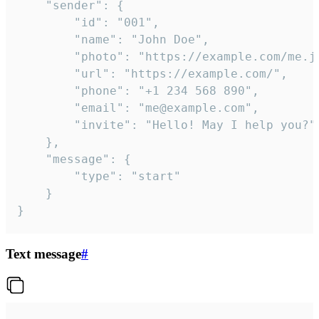
	"sender": {

		"id": "001",

		"name": "John Doe",

		"photo": "https://example.com/me.jpg",

		"url": "https://example.com/",

		"phone": "+1 234 568 890",

		"email": "me@example.com",

		"invite": "Hello! May I help you?"

	},

	"message": {

		"type": "start"

	}

}
Text message
#