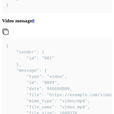
}
Video message
#
{

	"sender": {

		"id": "001"

	},

	"message": {

		"type": "video",

		"id": "0004",

		"date": 946684800,

		"file": "https://example.com/video.mp4",

		"mime_type": "video/mp4",

		"file_name": "video.mp4",

		"file_size": 1048576,
