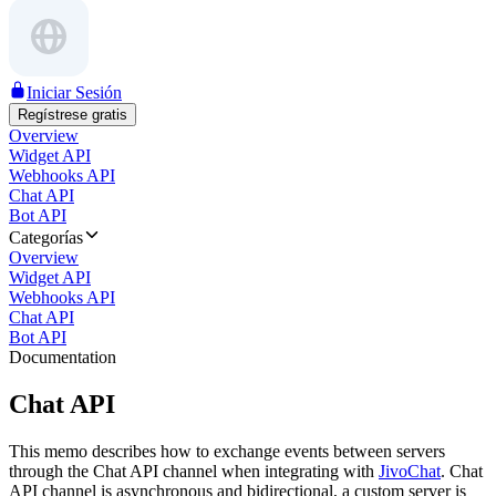
Iniciar Sesión
Regístrese gratis
Overview
Widget API
Webhooks API
Chat API
Bot API
Categorías
Overview
Widget API
Webhooks API
Chat API
Bot API
Documentation
Chat API
This memo describes how to exchange events between servers
through the Chat API channel when integrating with
JivoChat
. Chat
API channel is asynchronous and bidirectional, a custom server is