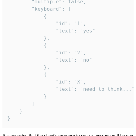
		"multiple": false,

		"keyboard": [

			{

				"id": "1",

				"text": "yes"

			},

			{

				"id": "2",

				"text": "no"

			},

			{

				"id": "X",

				"text": "need to think..."

			}

		]

	}

}
It is expected that the client's response to such a message will be one