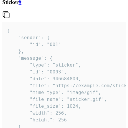
Sticker
#
{

	"sender": {

		"id": "001"

	},

	"message": {

		"type": "sticker",

		"id": "0003",

		"date": 946684800,

		"file": "https://example.com/sticker.gif",

		"mime_type": "image/gif",

		"file_name": "sticker.gif",

		"file_size": 1024,

		"width": 256,

		"height": 256

	}
