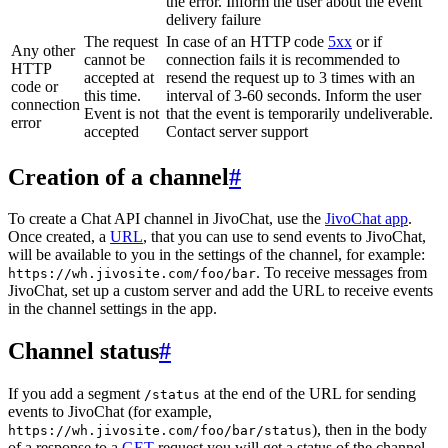
the error. Inform the user about the event
delivery failure
The request
In case of an HTTP code
5xx
or if
Any other
cannot be
connection fails it is recommended to
HTTP
accepted at
resend the request up to 3 times with an
code or
this time.
interval of 3-60 seconds. Inform the user
connection
Event is not
that the event is temporarily undeliverable.
error
accepted
Contact server support
Creation of a channel
#
To create a Chat API channel in JivoChat, use the
JivoChat app
.
Once created, a
URL
, that you can use to send events to JivoChat,
will be available to you in the settings of the channel, for example:
. To receive messages from
https://wh.jivosite.com/foo/bar
JivoChat, set up a custom server and add the URL to receive events
in the channel settings in the app.
Channel status
#
If you add a segment
at the end of the URL for sending
/status
events to JivoChat (for example,
), then in the body
https://wh.jivosite.com/foo/bar/status
of a response to a
GET
-request you will get a status of the channel,