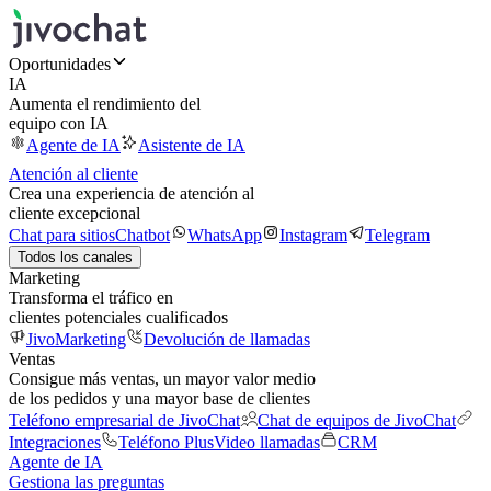
Oportunidades
IA
Aumenta el rendimiento del
equipo con IA
Agente de IA
Asistente de IA
Atención al cliente
Crea una experiencia de atención al
cliente excepcional
Chat para sitios
Chatbot
WhatsApp
Instagram
Telegram
Todos los canales
Marketing
Transforma el tráfico en
clientes potenciales cualificados
JivoMarketing
Devolución de llamadas
Ventas
Consigue más ventas, un mayor valor medio
de los pedidos y una mayor base de clientes
Teléfono empresarial de JivoChat
Chat de equipos de JivoChat
Integraciones
Teléfono Plus
Video llamadas
CRM
Agente de IA
Gestiona las preguntas