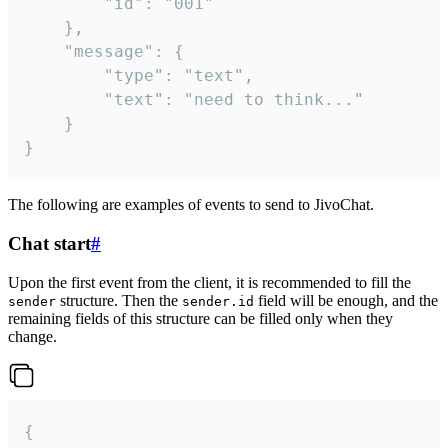
		"id": "001"

	},

	"message": {

		"type": "text",

		"text": "need to think..."

	}

}
The following are examples of events to send to JivoChat.
Chat start
#
Upon the first event from the client, it is recommended to fill the
structure. Then the
field will be enough, and the
sender
sender.id
remaining fields of this structure can be filled only when they
change.
{
