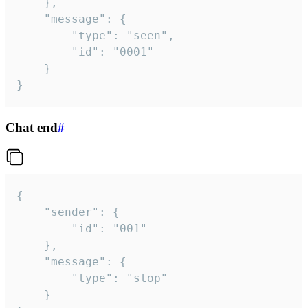
	},

	"message": {

		"type": "seen",

		"id": "0001"

	}

}
Chat end
#
{

	"sender": {

		"id": "001"

	},

	"message": {

		"type": "stop"

	}
