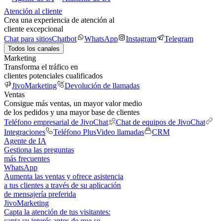
Atención al cliente
Crea una experiencia de atención al
cliente excepcional
Chat para sitios
Chatbot
WhatsApp
Instagram
Telegram
Todos los canales
Marketing
Transforma el tráfico en
clientes potenciales cualificados
JivoMarketing
Devolución de llamadas
Ventas
Consigue más ventas, un mayor valor medio
de los pedidos y una mayor base de clientes
Teléfono empresarial de JivoChat
Chat de equipos de JivoChat
Integraciones
Teléfono Plus
Video llamadas
CRM
Agente de IA
Gestiona las preguntas
más frecuentes
WhatsApp
Aumenta las ventas y ofrece asistencia
a tus clientes a través de su aplicación
de mensajería preferida
JivoMarketing
Capta la atención de tus visitantes:
capta su interés antes de que se