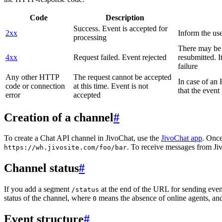
Code
Description
Success. Event is accepted for
2xx
Inform the use
processing
There may be a
4xx
Request failed. Event rejected
resubmitted. I
failure
Any other HTTP
The request cannot be accepted
In case of a
code or connection
at this time. Event is not
that the event
error
accepted
Creation of a channel
#
To create a Chat API channel in JivoChat, use the
JivoChat app
. Once
. To receive messages from Jiv
https://wh.jivosite.com/foo/bar
Channel status
#
If you add a segment
at the end of the URL for sending even
/status
status of the channel, where
means the absence of online agents, a
0
Event structure
#