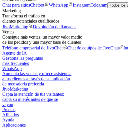
Chat para sitios
Chatbot
WhatsApp
Instagram
Telegram
Todos los 
Marketing
Transforma el tráfico en
clientes potenciales cualificados
JivoMarketing
Devolución de llamadas
Ventas
Consigue más ventas, un mayor valor medio
de los pedidos y una mayor base de clientes
Teléfono empresarial de JivoChat
Chat de equipos de JivoChat
In
Agente de IA
Gestiona las preguntas
más frecuentes
WhatsApp
Aumenta las ventas y ofrece asistencia
a tus clientes a través de su aplicación
de mensajería preferida
JivoMarketing
Capta la atención de tus visitantes:
capta su interés antes de que se
vayan
Precios
Afiliados
Ayuda
Aplicaciones