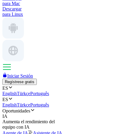
para Mac
Descargar
para Linux
Iniciar Sesión
Regístrese gratis
ES
English
Türkçe
Português
ES
English
Türkçe
Português
Oportunidades
IA
Aumenta el rendimiento del
equipo con IA
Agente de IA
Asistente de IA