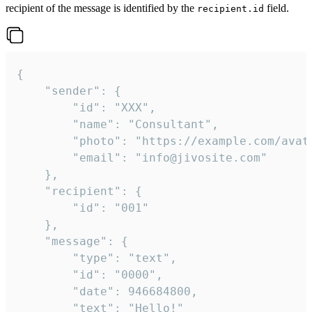
recipient of the message is identified by the
field.
recipient.id
{

	"sender": {

		"id": "XXX",

		"name": "Consultant",

		"photo": "https://example.com/avatar.png",

		"email": "info@jivosite.com"

	},

	"recipient": {

		"id": "001"

	},

	"message": {

		"type": "text",

		"id": "0000",

		"date": 946684800,

		"text": "Hello!"
