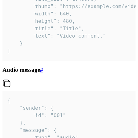
		"thumb": "https://example.com/video_thumb.png",

		"width": 640,

		"height": 480,

		"title": "Title",

		"text": "Video comment."

	}

}
Audio message
#
{

	"sender": {

		"id": "001"

	},

	"message": {

		"type": "audio",
