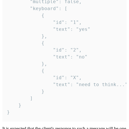
		"multiple": false,

		"keyboard": [

			{

				"id": "1",

				"text": "yes"

			},

			{

				"id": "2",

				"text": "no"

			},

			{

				"id": "X",

				"text": "need to think..."

			}

		]

	}

}
It is expected that the client's response to such a message will be one