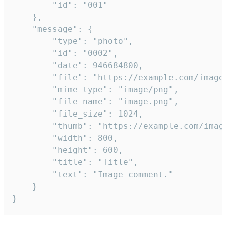
		"id": "001"

	},

	"message": {

		"type": "photo",

		"id": "0002",

		"date": 946684800,

		"file": "https://example.com/image.png",

		"mime_type": "image/png",

		"file_name": "image.png",

		"file_size": 1024,

		"thumb": "https://example.com/image_thumb.png",

		"width": 800,

		"height": 600,

		"title": "Title",

		"text": "Image comment."

	}

}