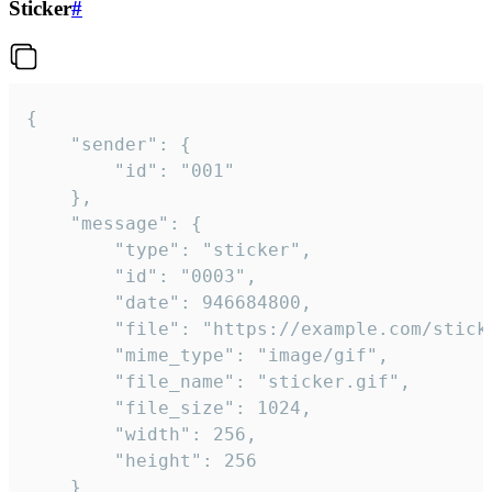
Sticker
#
{

	"sender": {

		"id": "001"

	},

	"message": {

		"type": "sticker",

		"id": "0003",

		"date": 946684800,

		"file": "https://example.com/sticker.gif",

		"mime_type": "image/gif",

		"file_name": "sticker.gif",

		"file_size": 1024,

		"width": 256,

		"height": 256

	}
