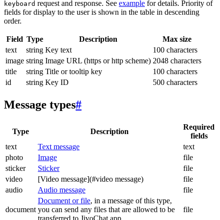
request and response. See
example
for details. Priority of
keyboard
fields for display to the user is shown in the table in descending
order.
Field
Type
Description
Max size
text
string
Key text
100 characters
image
string
Image URL (https or http scheme)
2048 characters
title
string
Title or tooltip key
100 characters
id
string
Key ID
500 characters
Message types
#
Required
Type
Description
fields
text
Text message
text
photo
Image
file
sticker
Sticker
file
video
[Video message](#video message)
file
audio
Audio message
file
Document or file
, in a message of this type,
document
you can send any files that are allowed to be
file
transferred to JivoChat app