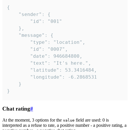
{

	"sender": {

		"id": "001"

	},

	"message": {

		"type": "location",

		"id": "0007",

		"date": 946684800,

		"text": "It's here.",

		"latitude": 53.3416484,

		"longitude": -6.2868531

	}

}
Chat rating
#
At the moment, 3 options for the
field are used: 0 is
value
interpreted as a refuse to rate, a positive number - a positive rating, a