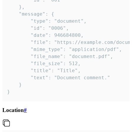
	},

	"message": {

		"type": "document",

		"id": "0006",

		"date": 946684800,

		"file": "https://example.com/document.pdf",

		"mime_type": "application/pdf",

		"file_name": "document.pdf",

		"file_size": 512,

		"title": "Title",

		"text": "Document comment."

	}

}
Location
#