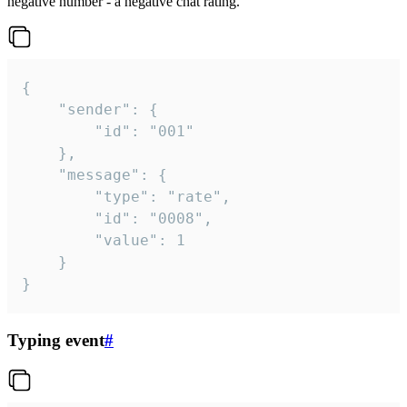
negative number - a negative chat rating.
{

	"sender": {

		"id": "001"

	},

	"message": {

		"type": "rate",

		"id": "0008",

		"value": 1

	}

}
Typing event
#