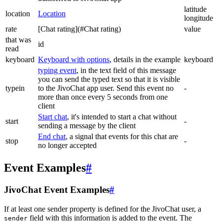
latitude
location
Location
longitude
rate
[Chat rating](#Chat rating)
value
that was
id
read
keyboard
Keyboard with options
, details in the example
keyboard
typing event
, in the text field of this message
you can send the typed text so that it is visible
typein
to the JivoChat app user. Send this event no
-
more than once every 5 seconds from one
client
Start chat
, it's intended to start a chat without
start
-
sending a message by the client
End chat
, a signal that events for this chat are
stop
-
no longer accepted
Event Examples
#
JivoChat Event Examples
#
If at least one sender property is defined for the JivoChat user, a
field with this information is added to the event. The
sender