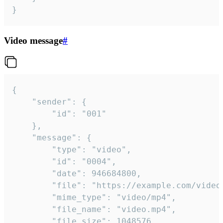
}
Video message
#
{

	"sender": {

		"id": "001"

	},

	"message": {

		"type": "video",

		"id": "0004",

		"date": 946684800,

		"file": "https://example.com/video.mp4",

		"mime_type": "video/mp4",

		"file_name": "video.mp4",

		"file_size": 1048576,
