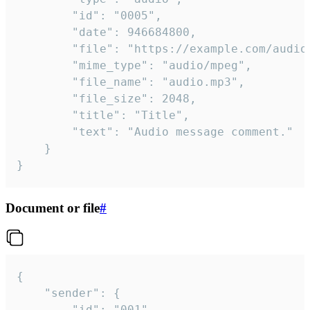
		"id": "0005",

		"date": 946684800,

		"file": "https://example.com/audio.mp3",

		"mime_type": "audio/mpeg",

		"file_name": "audio.mp3",

		"file_size": 2048,

		"title": "Title",

		"text": "Audio message comment."

	}

}
Document or file
#
{

	"sender": {

		"id": "001"
