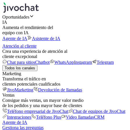
Oportunidades
IA
Aumenta el rendimiento del
equipo con IA
Agente de IA
Asistente de IA
Atención al cliente
Crea una experiencia de atención al
cliente excepcional
Chat para sitios
Chatbot
WhatsApp
Instagram
Telegram
Todos los canales
Marketing
Transforma el tráfico en
clientes potenciales cualificados
JivoMarketing
Devolución de llamadas
Ventas
Consigue más ventas, un mayor valor medio
de los pedidos y una mayor base de clientes
Teléfono empresarial de JivoChat
Chat de equipos de JivoChat
Integraciones
Teléfono Plus
Video llamadas
CRM
Agente de IA
Gestiona las preguntas