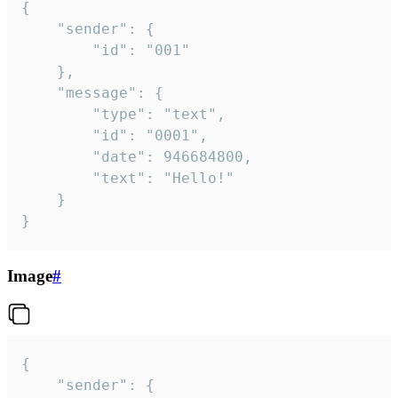
{

	"sender": {

		"id": "001"

	},

	"message": {

		"type": "text",

		"id": "0001",

		"date": 946684800,

		"text": "Hello!"

	}

}
Image
#
{

	"sender": {
