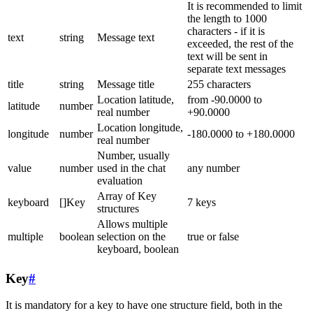
It is recommended to limit
the length to 1000
characters - if it is
text
string
Message text
exceeded, the rest of the
text will be sent in
separate text messages
title
string
Message title
255 characters
Location latitude,
from -90.0000 to
latitude
number
real number
+90.0000
Location longitude,
longitude
number
-180.0000 to +180.0000
real number
Number, usually
value
number
used in the chat
any number
evaluation
Array of Key
keyboard
[]Key
7 keys
structures
Allows multiple
multiple
boolean
selection on the
true or false
keyboard, boolean
Key
#
It is mandatory for a key to have one structure field, both in the