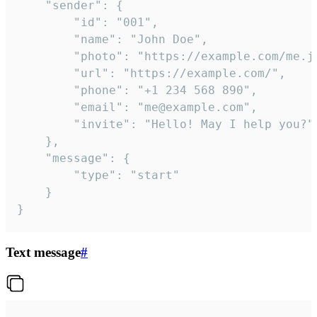
	"sender": {

		"id": "001",

		"name": "John Doe",

		"photo": "https://example.com/me.jpg",

		"url": "https://example.com/",

		"phone": "+1 234 568 890",

		"email": "me@example.com",

		"invite": "Hello! May I help you?"

	},

	"message": {

		"type": "start"

	}

}
Text message
#