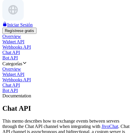
Iniciar Sesión
Regístrese gratis
Overview
Widget API
Webhooks API
Chat API
Bot API
Categorías
Overview
Widget API
Webhooks API
Chat API
Bot API
Documentation
Chat API
This memo describes how to exchange events between servers
through the Chat API channel when integrating with
JivoChat
. Chat
API channel is asynchronous and bidirectional, a custom server is