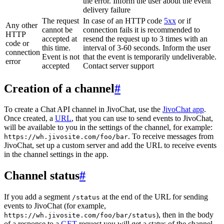
the error. Inform the user about the event
delivery failure
The request
In case of an HTTP code
5xx
or if
Any other
cannot be
connection fails it is recommended to
HTTP
accepted at
resend the request up to 3 times with an
code or
this time.
interval of 3-60 seconds. Inform the user
connection
Event is not
that the event is temporarily undeliverable.
error
accepted
Contact server support
Creation of a channel
#
To create a Chat API channel in JivoChat, use the
JivoChat app
.
Once created, a
URL
, that you can use to send events to JivoChat,
will be available to you in the settings of the channel, for example:
. To receive messages from
https://wh.jivosite.com/foo/bar
JivoChat, set up a custom server and add the URL to receive events
in the channel settings in the app.
Channel status
#
If you add a segment
at the end of the URL for sending
/status
events to JivoChat (for example,
), then in the body
https://wh.jivosite.com/foo/bar/status
of a response to a
GET
-request you will get a status of the channel,