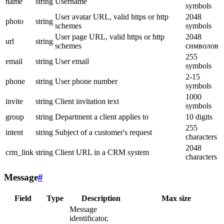
name
string
Username
symbols
User avatar URL, valid https or http
2048
photo
string
schemes
symbols
User page URL, valid https or http
2048
url
string
schemes
символов
255
email
string
User email
symbols
2-15
phone
string
User phone number
symbols
1000
invite
string
Client invitation text
symbols
group
string
Department a client applies to
10 digits
255
intent
string
Subject of a customer's request
characters
2048
crm_link
string
Client URL in a CRM system
characters
Message
#
Field
Type
Description
Max size
Message
identificator,