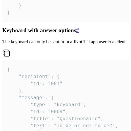
	}

}
Keyboard with answer options
#
The keyboard can only be sent from a JivoChat app user to a client:
{

	"recipient": {

		"id": "001"

	},

	"message": {

		"type": "keyboard",

		"id": "0009",

		"title": "Questionnaire",

		"text": "To be or not to be?",
