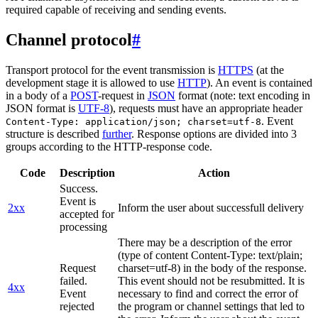
required capable of receiving and sending events.
Channel protocol
#
Transport protocol for the event transmission is
HTTPS
(at the
development stage it is allowed to use
HTTP
). An event is contained
in a body of a
POST
-request in
JSON
format (note: text encoding in
JSON format is
UTF-8
), requests must have an appropriate header
. Event
Content-Type: application/json; charset=utf-8
structure is described
further
. Response options are divided into 3
groups according to the HTTP-response code.
Code
Description
Action
Success.
Event is
2xx
Inform the user about successfull delivery
accepted for
processing
There may be a description of the error
(type of content Content-Type: text/plain;
Request
charset=utf-8) in the body of the response.
failed.
This event should not be resubmitted. It is
4xx
Event
necessary to find and correct the error of
rejected
the program or channel settings that led to