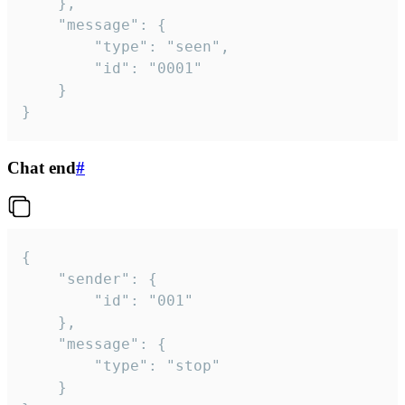
	},

	"message": {

		"type": "seen",

		"id": "0001"

	}

}
Chat end
#
{

	"sender": {

		"id": "001"

	},

	"message": {

		"type": "stop"

	}
