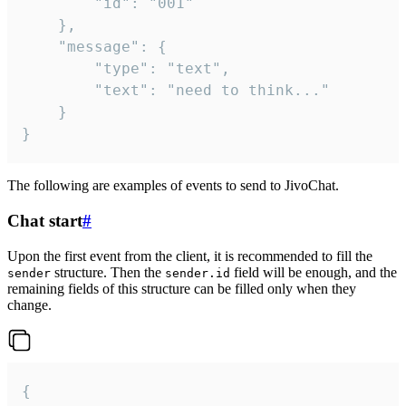
		"id": "001"

	},

	"message": {

		"type": "text",

		"text": "need to think..."

	}

}
The following are examples of events to send to JivoChat.
Chat start
#
Upon the first event from the client, it is recommended to fill the
structure. Then the
field will be enough, and the
sender
sender.id
remaining fields of this structure can be filled only when they
change.
{
