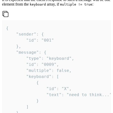
element from the
array, if
:
keyboard
multiple != true
{

	"sender": {

		"id": "001"

	},

	"message": {

		"type": "keyboard",

		"id": "0009",

		"multiple": false,

		"keyboard": [

			{

				"id": "X",

				"text": "need to think..."

			}

		]

	}
