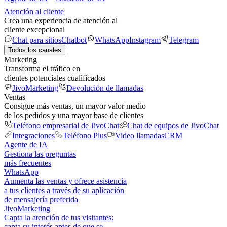
Atención al cliente
Crea una experiencia de atención al
cliente excepcional
Chat para sitios
Chatbot
WhatsApp
Instagram
Telegram
Todos los canales
Marketing
Transforma el tráfico en
clientes potenciales cualificados
JivoMarketing
Devolución de llamadas
Ventas
Consigue más ventas, un mayor valor medio
de los pedidos y una mayor base de clientes
Teléfono empresarial de JivoChat
Chat de equipos de JivoChat
Integraciones
Teléfono Plus
Video llamadas
CRM
Agente de IA
Gestiona las preguntas
más frecuentes
WhatsApp
Aumenta las ventas y ofrece asistencia
a tus clientes a través de su aplicación
de mensajería preferida
JivoMarketing
Capta la atención de tus visitantes:
capta su interés antes de que se