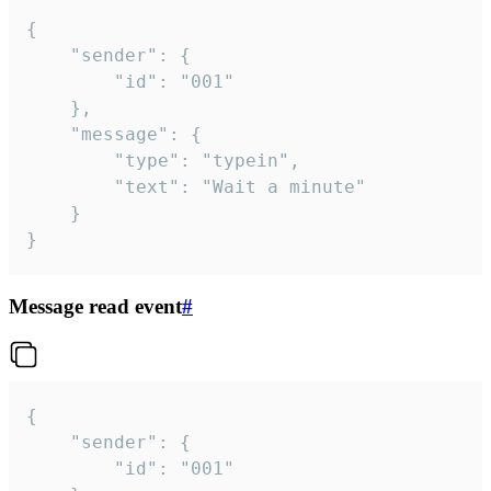
{

	"sender": {

		"id": "001"

	},

	"message": {

		"type": "typein",

		"text": "Wait a minute"

	}

}
Message read event
#
{

	"sender": {

		"id": "001"
