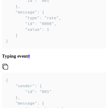
		"id": "001"

	},

	"message": {

		"type": "rate",

		"id": "0008",

		"value": 1

	}

}
Typing event
#
{

	"sender": {

		"id": "001"

	},

	"message": {
