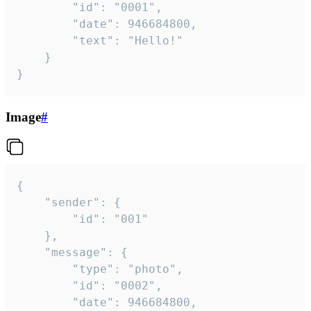
		"id": "0001",

		"date": 946684800,

		"text": "Hello!"

	}

}
Image
#
{

	"sender": {

		"id": "001"

	},

	"message": {

		"type": "photo",

		"id": "0002",

		"date": 946684800,
