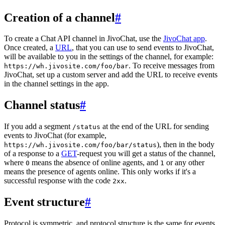
Creation of a channel
#
To create a Chat API channel in JivoChat, use the
JivoChat app
.
Once created, a
URL
, that you can use to send events to JivoChat,
will be available to you in the settings of the channel, for example:
. To receive messages from
https://wh.jivosite.com/foo/bar
JivoChat, set up a custom server and add the URL to receive events
in the channel settings in the app.
Channel status
#
If you add a segment
at the end of the URL for sending
/status
events to JivoChat (for example,
), then in the body
https://wh.jivosite.com/foo/bar/status
of a response to a
GET
-request you will get a status of the channel,
where
means the absence of online agents, and
or any other
0
1
means the presence of agents online. This only works if it's a
successful response with the code
.
2xx
Event structure
#
Protocol is symmetric, and protocol structure is the same for events