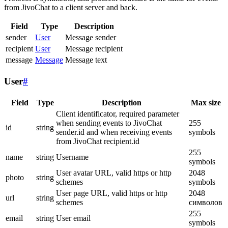
from JivoChat to a client server and back.
Field
Type
Description
sender
User
Message sender
recipient
User
Message recipient
message
Message
Message text
User
#
Field
Type
Description
Max size
Client identificator, required parameter
when sending events to JivoChat
255
id
string
sender.id and when receiving events
symbols
from JivoChat recipient.id
255
name
string
Username
symbols
User avatar URL, valid https or http
2048
photo
string
schemes
symbols
User page URL, valid https or http
2048
url
string
schemes
символов
255
email
string
User email
symbols