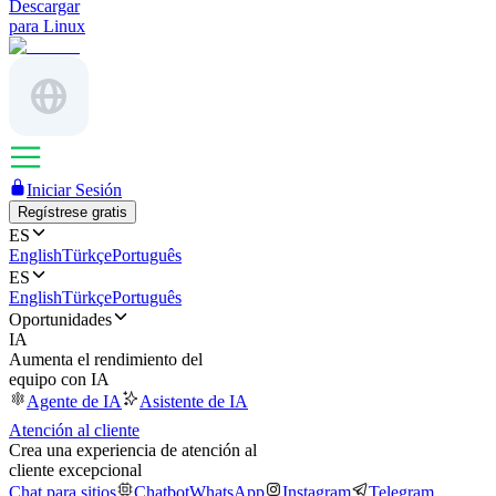
Descargar
para Linux
Iniciar Sesión
Regístrese gratis
ES
English
Türkçe
Português
ES
English
Türkçe
Português
Oportunidades
IA
Aumenta el rendimiento del
equipo con IA
Agente de IA
Asistente de IA
Atención al cliente
Crea una experiencia de atención al
cliente excepcional
Chat para sitios
Chatbot
WhatsApp
Instagram
Telegram