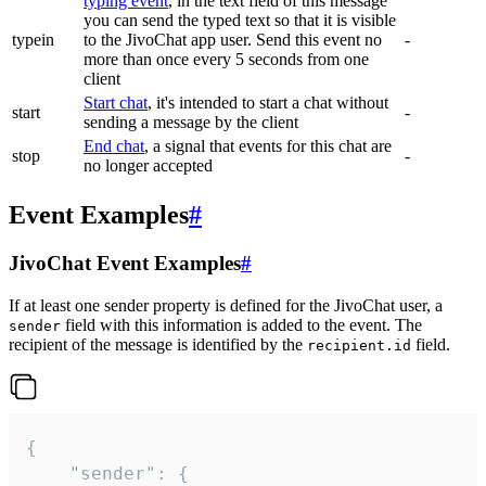
typing event
, in the text field of this message
you can send the typed text so that it is visible
typein
to the JivoChat app user. Send this event no
-
more than once every 5 seconds from one
client
Start chat
, it's intended to start a chat without
start
-
sending a message by the client
End chat
, a signal that events for this chat are
stop
-
no longer accepted
Event Examples
#
JivoChat Event Examples
#
If at least one sender property is defined for the JivoChat user, a
field with this information is added to the event. The
sender
recipient of the message is identified by the
field.
recipient.id
{

	"sender": {
