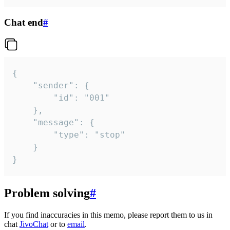
Chat end
#
{

	"sender": {

		"id": "001"

	},

	"message": {

		"type": "stop"

	}

}
Problem solving
#
If you find inaccuracies in this memo, please report them to us in
chat
JivoChat
or to
email
.