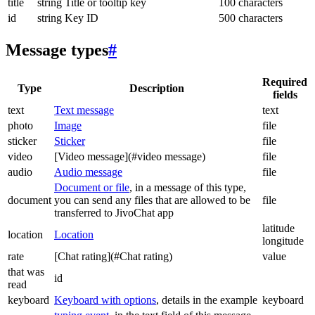
title
string
Title or tooltip key
100 characters
id
string
Key ID
500 characters
Message types
#
Required
Type
Description
fields
text
Text message
text
photo
Image
file
sticker
Sticker
file
video
[Video message](#video message)
file
audio
Audio message
file
Document or file
, in a message of this type,
document
you can send any files that are allowed to be
file
transferred to JivoChat app
latitude
location
Location
longitude
rate
[Chat rating](#Chat rating)
value
that was
id
read
keyboard
Keyboard with options
, details in the example
keyboard