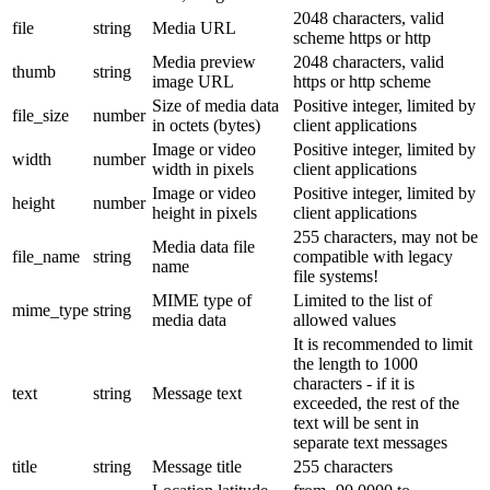
2048 characters, valid
file
string
Media URL
scheme https or http
Media preview
2048 characters, valid
thumb
string
image URL
https or http scheme
Size of media data
Positive integer, limited by
file_size
number
in octets (bytes)
client applications
Image or video
Positive integer, limited by
width
number
width in pixels
client applications
Image or video
Positive integer, limited by
height
number
height in pixels
client applications
255 characters, may not be
Media data file
file_name
string
compatible with legacy
name
file systems!
MIME type of
Limited to the list of
mime_type
string
media data
allowed values
It is recommended to limit
the length to 1000
characters - if it is
text
string
Message text
exceeded, the rest of the
text will be sent in
separate text messages
title
string
Message title
255 characters