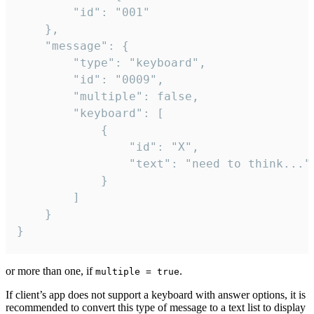
		"id": "001"

	},

	"message": {

		"type": "keyboard",

		"id": "0009",

		"multiple": false,

		"keyboard": [

			{

				"id": "X",

				"text": "need to think..."

			}

		]

	}

}
or more than one, if
.
multiple = true
If client’s app does not support a keyboard with answer options, it is
recommended to convert this type of message to a text list to display