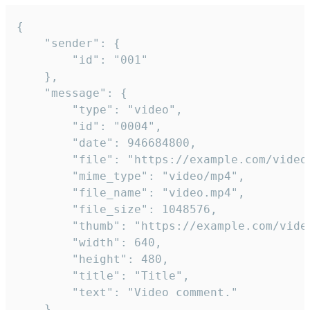
{

	"sender": {

		"id": "001"

	},

	"message": {

		"type": "video",

		"id": "0004",

		"date": 946684800,

		"file": "https://example.com/video.mp4",

		"mime_type": "video/mp4",

		"file_name": "video.mp4",

		"file_size": 1048576,

		"thumb": "https://example.com/video_thumb.png",

		"width": 640,

		"height": 480,

		"title": "Title",

		"text": "Video comment."

	}
