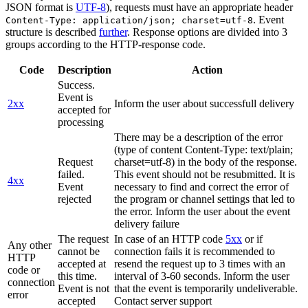
JSON format is
UTF-8
), requests must have an appropriate header
. Event
Content-Type: application/json; charset=utf-8
structure is described
further
. Response options are divided into 3
groups according to the HTTP-response code.
Code
Description
Action
Success.
Event is
2xx
Inform the user about successfull delivery
accepted for
processing
There may be a description of the error
(type of content Content-Type: text/plain;
Request
charset=utf-8) in the body of the response.
failed.
This event should not be resubmitted. It is
4xx
Event
necessary to find and correct the error of
rejected
the program or channel settings that led to
the error. Inform the user about the event
delivery failure
The request
In case of an HTTP code
5xx
or if
Any other
cannot be
connection fails it is recommended to
HTTP
accepted at
resend the request up to 3 times with an
code or
this time.
interval of 3-60 seconds. Inform the user
connection
Event is not
that the event is temporarily undeliverable.
error
accepted
Contact server support