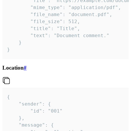
		"file": "https://example.com/document.pdf",

		"mime_type": "application/pdf",

		"file_name": "document.pdf",

		"file_size": 512,

		"title": "Title",

		"text": "Document comment."

	}

}
Location
#
{

	"sender": {

		"id": "001"

	},

	"message": {
