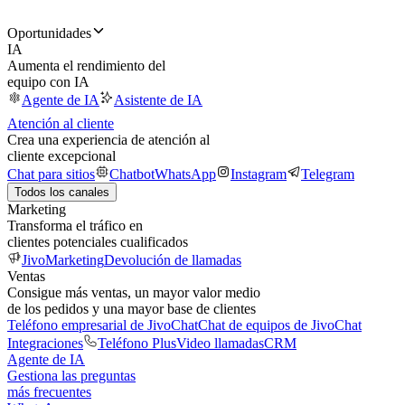
Oportunidades
IA
Aumenta el rendimiento del
equipo con IA
Agente de IA
Asistente de IA
Atención al cliente
Crea una experiencia de atención al
cliente excepcional
Chat para sitios
Chatbot
WhatsApp
Instagram
Telegram
Todos los canales
Marketing
Transforma el tráfico en
clientes potenciales cualificados
JivoMarketing
Devolución de llamadas
Ventas
Consigue más ventas, un mayor valor medio
de los pedidos y una mayor base de clientes
Teléfono empresarial de JivoChat
Chat de equipos de JivoChat
Integraciones
Teléfono Plus
Video llamadas
CRM
Agente de IA
Gestiona las preguntas
más frecuentes