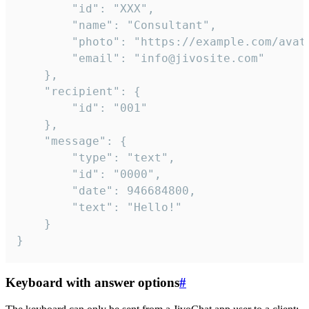
		"id": "XXX",

		"name": "Consultant",

		"photo": "https://example.com/avatar.png",

		"email": "info@jivosite.com"

	},

	"recipient": {

		"id": "001"

	},

	"message": {

		"type": "text",

		"id": "0000",

		"date": 946684800,

		"text": "Hello!"

	}

}
Keyboard with answer options
#