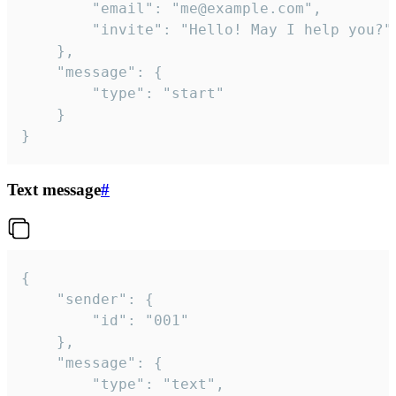
		"email": "me@example.com",

		"invite": "Hello! May I help you?"

	},

	"message": {

		"type": "start"

	}

}
Text message
#
{

	"sender": {

		"id": "001"

	},

	"message": {

		"type": "text",
