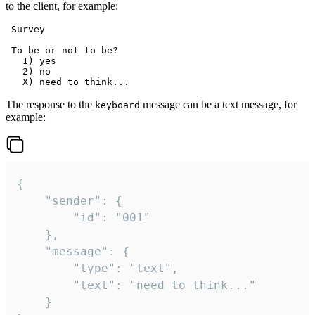
to the client, for example:
 Survey

 To be or not to be?

   1) yes

   2) no

The response to the
message can be a text message, for
keyboard
example:
{

	"sender": {

		"id": "001"

	},

	"message": {

		"type": "text",

		"text": "need to think..."

	}
