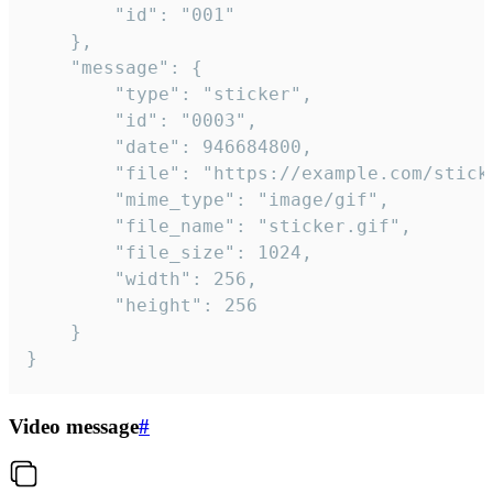
		"id": "001"

	},

	"message": {

		"type": "sticker",

		"id": "0003",

		"date": 946684800,

		"file": "https://example.com/sticker.gif",

		"mime_type": "image/gif",

		"file_name": "sticker.gif",

		"file_size": 1024,

		"width": 256,

		"height": 256

	}

}
Video message
#