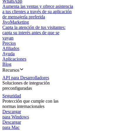
WhatsApp
Aumenta las ventas y ofrece asistencia
a tus clientes a través de su aplicación
de mensajería preferida
JivoMarketing
Capta la atención de tus visitantes:
capta su interés antes de que se
vayan
Precios
Afiliados
Ayuda
Aplicaciones
Blog
Recursos
API para Desarrolladores
Soluciones de integración
preconfiguradas
Seguridad
Protección que cumple con las
normas internacionales
Descargar
para Windows
Descargar
para Mac