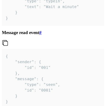
		"type": "typein",

		"text": "Wait a minute"

	}

}
Message read event
#
{

	"sender": {

		"id": "001"

	},

	"message": {

		"type": "seen",

		"id": "0001"

	}

}