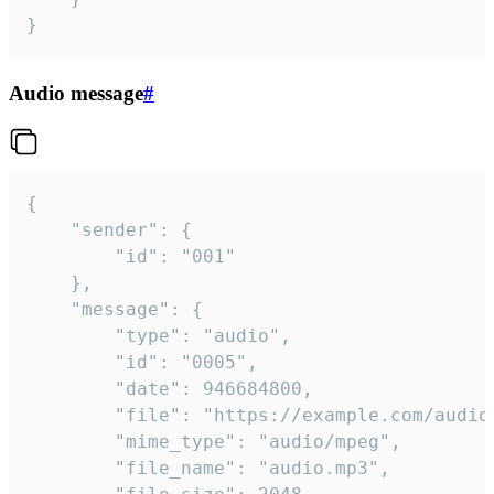
}
Audio message
#
{

	"sender": {

		"id": "001"

	},

	"message": {

		"type": "audio",

		"id": "0005",

		"date": 946684800,

		"file": "https://example.com/audio.mp3",

		"mime_type": "audio/mpeg",

		"file_name": "audio.mp3",
