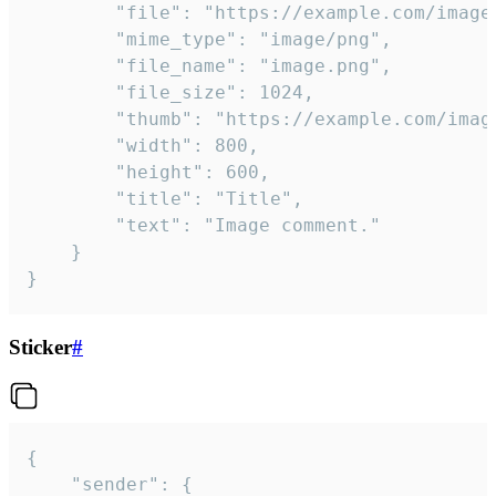
		"file": "https://example.com/image.png",

		"mime_type": "image/png",

		"file_name": "image.png",

		"file_size": 1024,

		"thumb": "https://example.com/image_thumb.png",

		"width": 800,

		"height": 600,

		"title": "Title",

		"text": "Image comment."

	}

}
Sticker
#
{

	"sender": {
