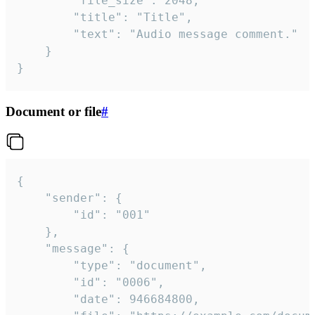
		"file_size": 2048,

		"title": "Title",

		"text": "Audio message comment."

	}

}
Document or file
#
{

	"sender": {

		"id": "001"

	},

	"message": {

		"type": "document",

		"id": "0006",

		"date": 946684800,
