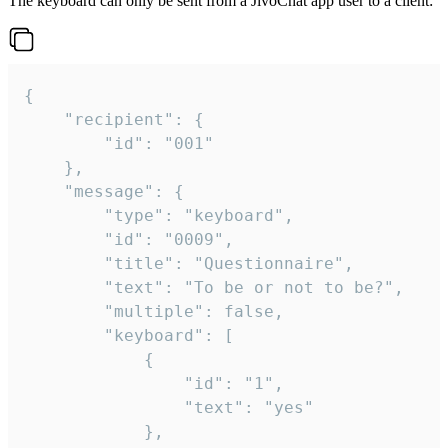
The keyboard can only be sent from a JivoChat app user to a client:
{

	"recipient": {

		"id": "001"

	},

	"message": {

		"type": "keyboard",

		"id": "0009",

		"title": "Questionnaire",

		"text": "To be or not to be?",

		"multiple": false,

		"keyboard": [

			{

				"id": "1",

				"text": "yes"

			},
