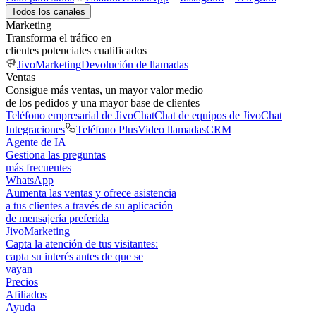
Todos los canales
Marketing
Transforma el tráfico en
clientes potenciales cualificados
JivoMarketing
Devolución de llamadas
Ventas
Consigue más ventas, un mayor valor medio
de los pedidos y una mayor base de clientes
Teléfono empresarial de JivoChat
Chat de equipos de JivoChat
Integraciones
Teléfono Plus
Video llamadas
CRM
Agente de IA
Gestiona las preguntas
más frecuentes
WhatsApp
Aumenta las ventas y ofrece asistencia
a tus clientes a través de su aplicación
de mensajería preferida
JivoMarketing
Capta la atención de tus visitantes:
capta su interés antes de que se
vayan
Precios
Afiliados
Ayuda