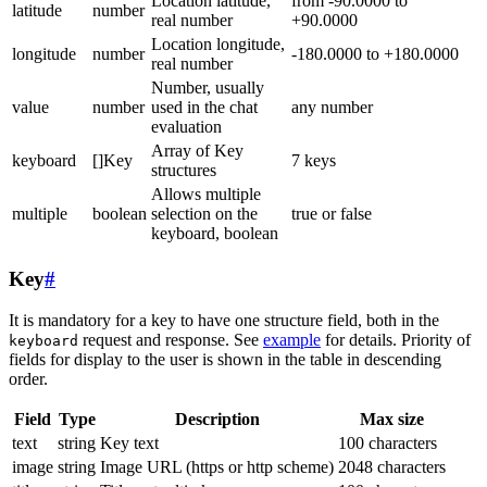
Location latitude,
from -90.0000 to
latitude
number
real number
+90.0000
Location longitude,
longitude
number
-180.0000 to +180.0000
real number
Number, usually
value
number
used in the chat
any number
evaluation
Array of Key
keyboard
[]Key
7 keys
structures
Allows multiple
multiple
boolean
selection on the
true or false
keyboard, boolean
Key
#
It is mandatory for a key to have one structure field, both in the
request and response. See
example
for details. Priority of
keyboard
fields for display to the user is shown in the table in descending
order.
Field
Type
Description
Max size
text
string
Key text
100 characters
image
string
Image URL (https or http scheme)
2048 characters