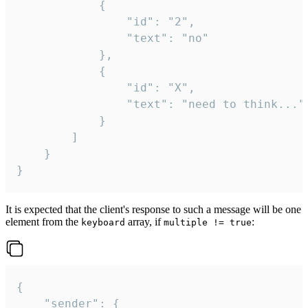
			{

				"id": "2",

				"text": "no"

			},

			{

				"id": "X",

				"text": "need to think..."

			}

		]

	}

}
It is expected that the client's response to such a message will be one
element from the
array, if
:
keyboard
multiple != true
{

	"sender": {
