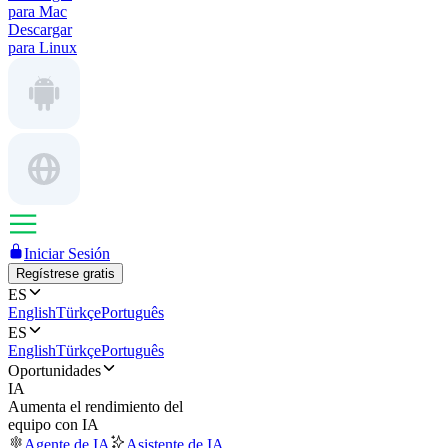
para Mac
Descargar
para Linux
Iniciar Sesión
Regístrese gratis
ES
English
Türkçe
Português
ES
English
Türkçe
Português
Oportunidades
IA
Aumenta el rendimiento del
equipo con IA
Agente de IA
Asistente de IA