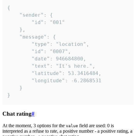
{

	"sender": {

		"id": "001"

	},

	"message": {

		"type": "location",

		"id": "0007",

		"date": 946684800,

		"text": "It's here.",

		"latitude": 53.3416484,

		"longitude": -6.2868531

	}

}
Chat rating
#
At the moment, 3 options for the
field are used: 0 is
value
interpreted as a refuse to rate, a positive number - a positive rating, a