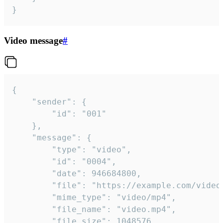
}
Video message
#
{

	"sender": {

		"id": "001"

	},

	"message": {

		"type": "video",

		"id": "0004",

		"date": 946684800,

		"file": "https://example.com/video.mp4",

		"mime_type": "video/mp4",

		"file_name": "video.mp4",

		"file_size": 1048576,
