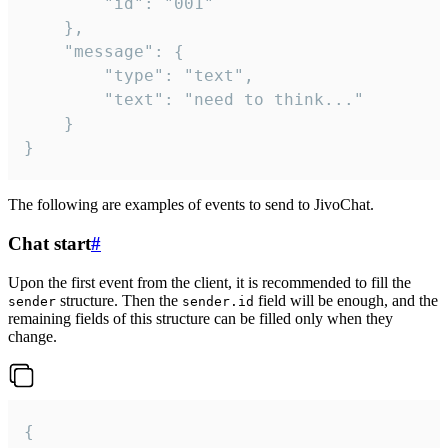
		"id": "001"

	},

	"message": {

		"type": "text",

		"text": "need to think..."

	}

}
The following are examples of events to send to JivoChat.
Chat start
#
Upon the first event from the client, it is recommended to fill the
structure. Then the
field will be enough, and the
sender
sender.id
remaining fields of this structure can be filled only when they
change.
{
