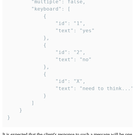
		"multiple": false,

		"keyboard": [

			{

				"id": "1",

				"text": "yes"

			},

			{

				"id": "2",

				"text": "no"

			},

			{

				"id": "X",

				"text": "need to think..."

			}

		]

	}

}
It is expected that the client's response to such a message will be one