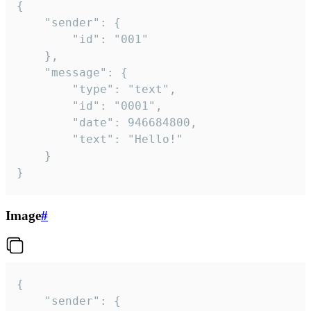
{

	"sender": {

		"id": "001"

	},

	"message": {

		"type": "text",

		"id": "0001",

		"date": 946684800,

		"text": "Hello!"

	}

}
Image
#
{

	"sender": {
