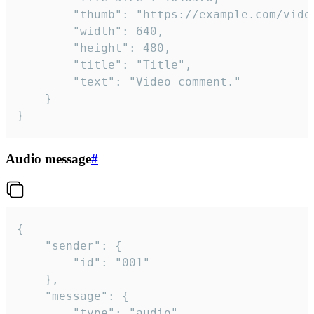
		"thumb": "https://example.com/video_thumb.png",

		"width": 640,

		"height": 480,

		"title": "Title",

		"text": "Video comment."

	}

}
Audio message
#
{

	"sender": {

		"id": "001"

	},

	"message": {

		"type": "audio",
