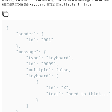
element from the
array, if
:
keyboard
multiple != true
{

	"sender": {

		"id": "001"

	},

	"message": {

		"type": "keyboard",

		"id": "0009",

		"multiple": false,

		"keyboard": [

			{

				"id": "X",

				"text": "need to think..."

			}

		]

	}
