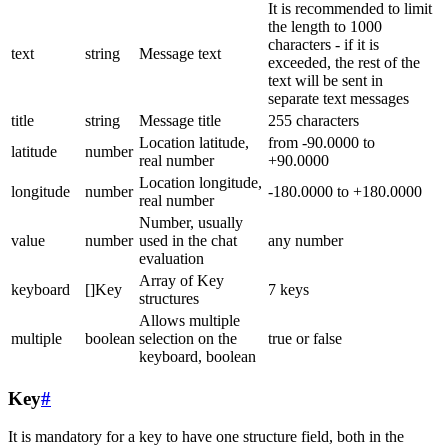
It is recommended to limit
the length to 1000
characters - if it is
text
string
Message text
exceeded, the rest of the
text will be sent in
separate text messages
title
string
Message title
255 characters
Location latitude,
from -90.0000 to
latitude
number
real number
+90.0000
Location longitude,
longitude
number
-180.0000 to +180.0000
real number
Number, usually
value
number
used in the chat
any number
evaluation
Array of Key
keyboard
[]Key
7 keys
structures
Allows multiple
multiple
boolean
selection on the
true or false
keyboard, boolean
Key
#
It is mandatory for a key to have one structure field, both in the