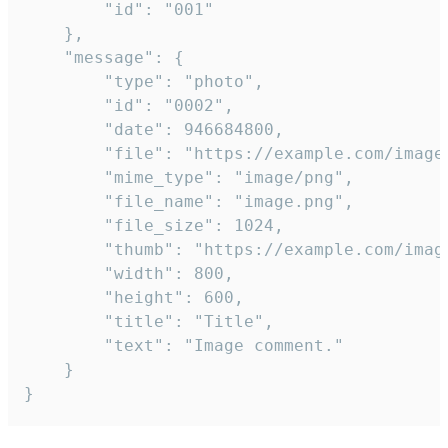
		"id": "001"

	},

	"message": {

		"type": "photo",

		"id": "0002",

		"date": 946684800,

		"file": "https://example.com/image.png",

		"mime_type": "image/png",

		"file_name": "image.png",

		"file_size": 1024,

		"thumb": "https://example.com/image_thumb.png",

		"width": 800,

		"height": 600,

		"title": "Title",

		"text": "Image comment."

	}

}