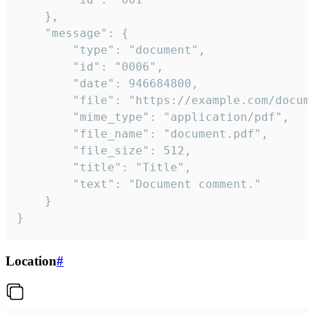
	},

	"message": {

		"type": "document",

		"id": "0006",

		"date": 946684800,

		"file": "https://example.com/document.pdf",

		"mime_type": "application/pdf",

		"file_name": "document.pdf",

		"file_size": 512,

		"title": "Title",

		"text": "Document comment."

	}

}
Location
#