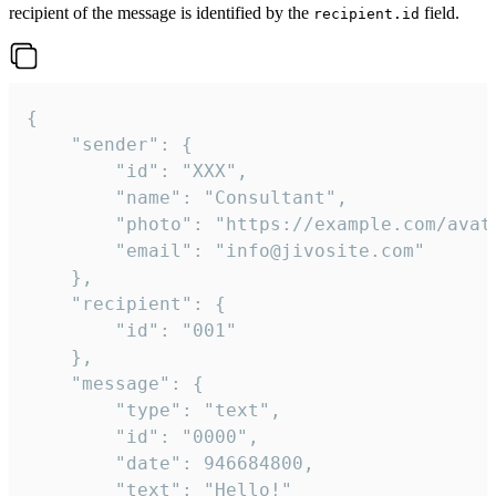
recipient of the message is identified by the
field.
recipient.id
{

	"sender": {

		"id": "XXX",

		"name": "Consultant",

		"photo": "https://example.com/avatar.png",

		"email": "info@jivosite.com"

	},

	"recipient": {

		"id": "001"

	},

	"message": {

		"type": "text",

		"id": "0000",

		"date": 946684800,

		"text": "Hello!"
