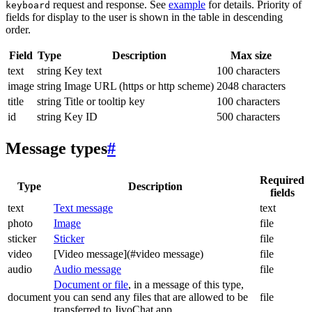
request and response. See
example
for details. Priority of
keyboard
fields for display to the user is shown in the table in descending
order.
Field
Type
Description
Max size
text
string
Key text
100 characters
image
string
Image URL (https or http scheme)
2048 characters
title
string
Title or tooltip key
100 characters
id
string
Key ID
500 characters
Message types
#
Required
Type
Description
fields
text
Text message
text
photo
Image
file
sticker
Sticker
file
video
[Video message](#video message)
file
audio
Audio message
file
Document or file
, in a message of this type,
document
you can send any files that are allowed to be
file
transferred to JivoChat app