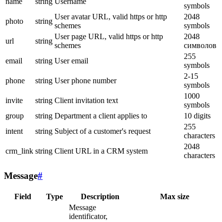
name
string
Username
symbols
User avatar URL, valid https or http
2048
photo
string
schemes
symbols
User page URL, valid https or http
2048
url
string
schemes
символов
255
email
string
User email
symbols
2-15
phone
string
User phone number
symbols
1000
invite
string
Client invitation text
symbols
group
string
Department a client applies to
10 digits
255
intent
string
Subject of a customer's request
characters
2048
crm_link
string
Client URL in a CRM system
characters
Message
#
Field
Type
Description
Max size
Message
identificator,