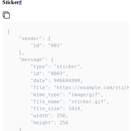
Sticker
#
{

	"sender": {

		"id": "001"

	},

	"message": {

		"type": "sticker",

		"id": "0003",

		"date": 946684800,

		"file": "https://example.com/sticker.gif",

		"mime_type": "image/gif",

		"file_name": "sticker.gif",

		"file_size": 1024,

		"width": 256,

		"height": 256

	}
