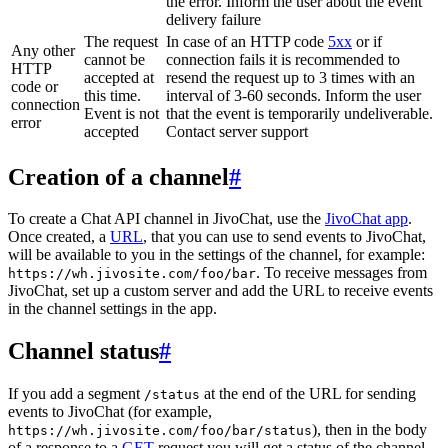
the error. Inform the user about the event
delivery failure
The request
In case of an HTTP code
5xx
or if
Any other
cannot be
connection fails it is recommended to
HTTP
accepted at
resend the request up to 3 times with an
code or
this time.
interval of 3-60 seconds. Inform the user
connection
Event is not
that the event is temporarily undeliverable.
error
accepted
Contact server support
Creation of a channel
#
To create a Chat API channel in JivoChat, use the
JivoChat app
.
Once created, a
URL
, that you can use to send events to JivoChat,
will be available to you in the settings of the channel, for example:
. To receive messages from
https://wh.jivosite.com/foo/bar
JivoChat, set up a custom server and add the URL to receive events
in the channel settings in the app.
Channel status
#
If you add a segment
at the end of the URL for sending
/status
events to JivoChat (for example,
), then in the body
https://wh.jivosite.com/foo/bar/status
of a response to a
GET
-request you will get a status of the channel,