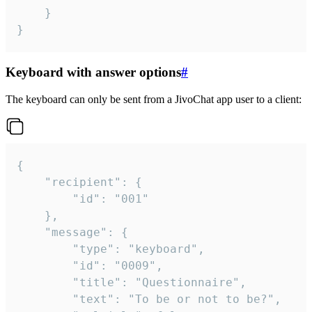
	}

}
Keyboard with answer options
#
The keyboard can only be sent from a JivoChat app user to a client:
{

	"recipient": {

		"id": "001"

	},

	"message": {

		"type": "keyboard",

		"id": "0009",

		"title": "Questionnaire",

		"text": "To be or not to be?",
