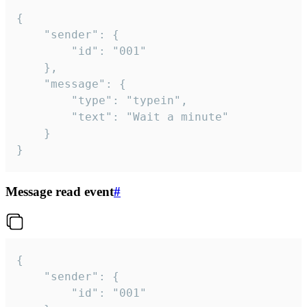
{

	"sender": {

		"id": "001"

	},

	"message": {

		"type": "typein",

		"text": "Wait a minute"

	}

}
Message read event
#
{

	"sender": {

		"id": "001"
