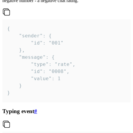
negative number - a negative chat rating.
{

	"sender": {

		"id": "001"

	},

	"message": {

		"type": "rate",

		"id": "0008",

		"value": 1

	}

}
Typing event
#