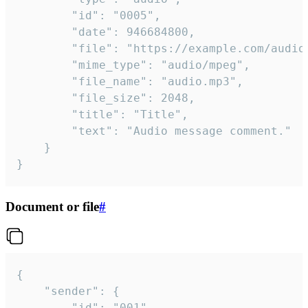
		"id": "0005",

		"date": 946684800,

		"file": "https://example.com/audio.mp3",

		"mime_type": "audio/mpeg",

		"file_name": "audio.mp3",

		"file_size": 2048,

		"title": "Title",

		"text": "Audio message comment."

	}

}
Document or file
#
{

	"sender": {

		"id": "001"
