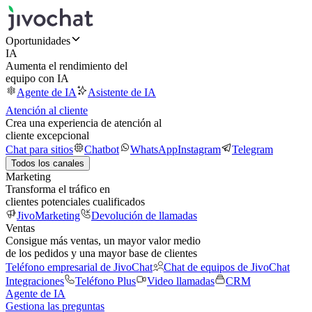
Oportunidades
IA
Aumenta el rendimiento del
equipo con IA
Agente de IA
Asistente de IA
Atención al cliente
Crea una experiencia de atención al
cliente excepcional
Chat para sitios
Chatbot
WhatsApp
Instagram
Telegram
Todos los canales
Marketing
Transforma el tráfico en
clientes potenciales cualificados
JivoMarketing
Devolución de llamadas
Ventas
Consigue más ventas, un mayor valor medio
de los pedidos y una mayor base de clientes
Teléfono empresarial de JivoChat
Chat de equipos de JivoChat
Integraciones
Teléfono Plus
Video llamadas
CRM
Agente de IA
Gestiona las preguntas