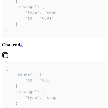
	},

	"message": {

		"type": "seen",

		"id": "0001"

	}

}
Chat end
#
{

	"sender": {

		"id": "001"

	},

	"message": {

		"type": "stop"

	}
