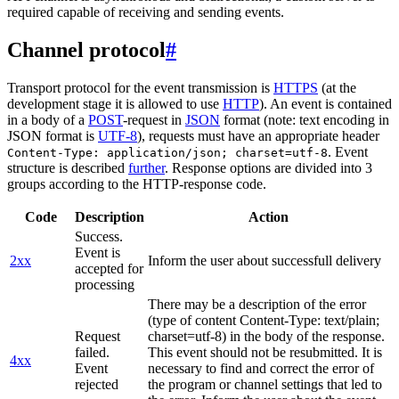
required capable of receiving and sending events.
Channel protocol
#
Transport protocol for the event transmission is
HTTPS
(at the
development stage it is allowed to use
HTTP
). An event is contained
in a body of a
POST
-request in
JSON
format (note: text encoding in
JSON format is
UTF-8
), requests must have an appropriate header
. Event
Content-Type: application/json; charset=utf-8
structure is described
further
. Response options are divided into 3
groups according to the HTTP-response code.
Code
Description
Action
Success.
Event is
2xx
Inform the user about successfull delivery
accepted for
processing
There may be a description of the error
(type of content Content-Type: text/plain;
Request
charset=utf-8) in the body of the response.
failed.
This event should not be resubmitted. It is
4xx
Event
necessary to find and correct the error of
rejected
the program or channel settings that led to