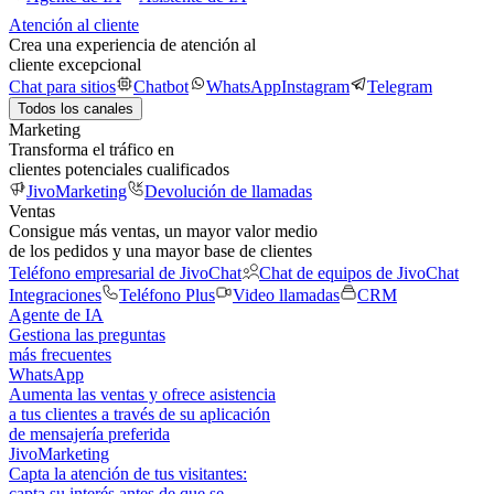
Atención al cliente
Crea una experiencia de atención al
cliente excepcional
Chat para sitios
Chatbot
WhatsApp
Instagram
Telegram
Todos los canales
Marketing
Transforma el tráfico en
clientes potenciales cualificados
JivoMarketing
Devolución de llamadas
Ventas
Consigue más ventas, un mayor valor medio
de los pedidos y una mayor base de clientes
Teléfono empresarial de JivoChat
Chat de equipos de JivoChat
Integraciones
Teléfono Plus
Video llamadas
CRM
Agente de IA
Gestiona las preguntas
más frecuentes
WhatsApp
Aumenta las ventas y ofrece asistencia
a tus clientes a través de su aplicación
de mensajería preferida
JivoMarketing
Capta la atención de tus visitantes:
capta su interés antes de que se