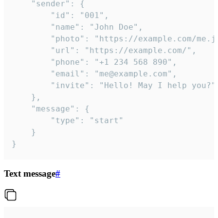
	"sender": {

		"id": "001",

		"name": "John Doe",

		"photo": "https://example.com/me.jpg",

		"url": "https://example.com/",

		"phone": "+1 234 568 890",

		"email": "me@example.com",

		"invite": "Hello! May I help you?"

	},

	"message": {

		"type": "start"

	}

}
Text message
#