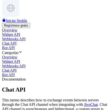
Iniciar Sesión
Regístrese gratis
Overview
Widget API
Webhooks API
Chat API
Bot API
Categorías
Overview
Widget API
Webhooks API
Chat API
Bot API
Documentation
Chat API
This memo describes how to exchange events between servers
through the Chat API channel when integrating with
JivoChat
. Chat
API channel is asynchronous and bidirectional, a custom server is