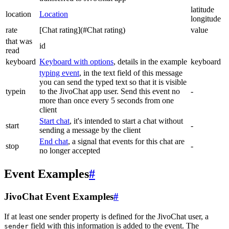
latitude
location
Location
longitude
rate
[Chat rating](#Chat rating)
value
that was
id
read
keyboard
Keyboard with options
, details in the example
keyboard
typing event
, in the text field of this message
you can send the typed text so that it is visible
typein
to the JivoChat app user. Send this event no
-
more than once every 5 seconds from one
client
Start chat
, it's intended to start a chat without
start
-
sending a message by the client
End chat
, a signal that events for this chat are
stop
-
no longer accepted
Event Examples
#
JivoChat Event Examples
#
If at least one sender property is defined for the JivoChat user, a
field with this information is added to the event. The
sender