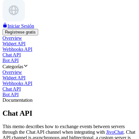
Iniciar Sesión
Regístrese gratis
Overview
Widget API
Webhooks API
Chat API
Bot API
Categorías
Overview
Widget API
Webhooks API
Chat API
Bot API
Documentation
Chat API
This memo describes how to exchange events between servers
through the Chat API channel when integrating with
JivoChat
. Chat
API channel is asynchronous and bidirectional, a custom server is