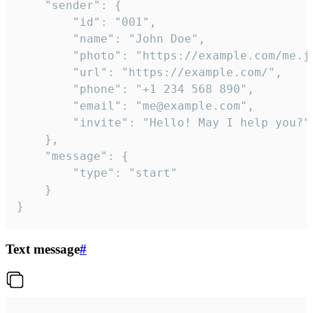
	"sender": {

		"id": "001",

		"name": "John Doe",

		"photo": "https://example.com/me.jpg",

		"url": "https://example.com/",

		"phone": "+1 234 568 890",

		"email": "me@example.com",

		"invite": "Hello! May I help you?"

	},

	"message": {

		"type": "start"

	}

}
Text message
#