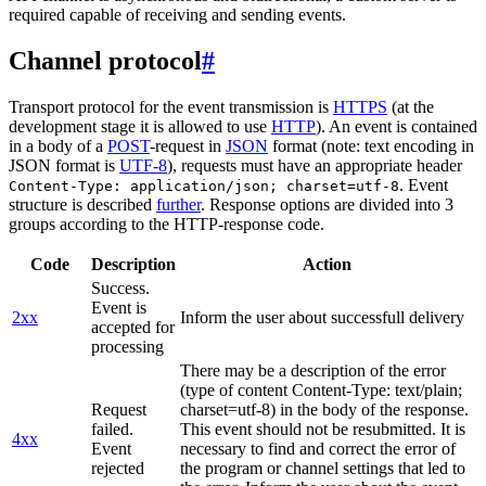
required capable of receiving and sending events.
Channel protocol
#
Transport protocol for the event transmission is
HTTPS
(at the
development stage it is allowed to use
HTTP
). An event is contained
in a body of a
POST
-request in
JSON
format (note: text encoding in
JSON format is
UTF-8
), requests must have an appropriate header
. Event
Content-Type: application/json; charset=utf-8
structure is described
further
. Response options are divided into 3
groups according to the HTTP-response code.
Code
Description
Action
Success.
Event is
2xx
Inform the user about successfull delivery
accepted for
processing
There may be a description of the error
(type of content Content-Type: text/plain;
Request
charset=utf-8) in the body of the response.
failed.
This event should not be resubmitted. It is
4xx
Event
necessary to find and correct the error of
rejected
the program or channel settings that led to