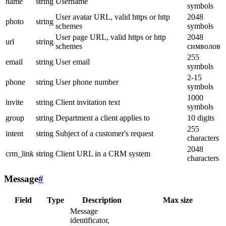
name
string
Username
symbols
User avatar URL, valid https or http
2048
photo
string
schemes
symbols
User page URL, valid https or http
2048
url
string
schemes
символов
255
email
string
User email
symbols
2-15
phone
string
User phone number
symbols
1000
invite
string
Client invitation text
symbols
group
string
Department a client applies to
10 digits
255
intent
string
Subject of a customer's request
characters
2048
crm_link
string
Client URL in a CRM system
characters
Message
#
Field
Type
Description
Max size
Message
identificator,