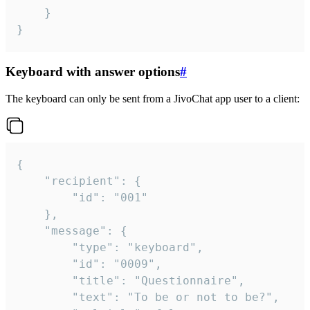
	}

}
Keyboard with answer options
#
The keyboard can only be sent from a JivoChat app user to a client:
{

	"recipient": {

		"id": "001"

	},

	"message": {

		"type": "keyboard",

		"id": "0009",

		"title": "Questionnaire",

		"text": "To be or not to be?",
