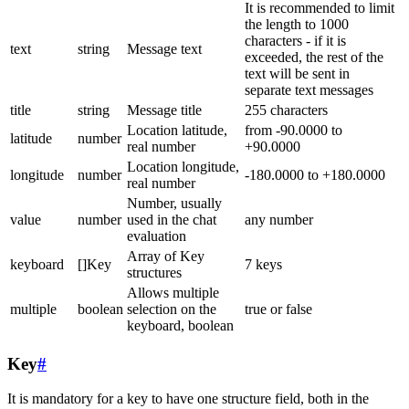
It is recommended to limit
the length to 1000
characters - if it is
text
string
Message text
exceeded, the rest of the
text will be sent in
separate text messages
title
string
Message title
255 characters
Location latitude,
from -90.0000 to
latitude
number
real number
+90.0000
Location longitude,
longitude
number
-180.0000 to +180.0000
real number
Number, usually
value
number
used in the chat
any number
evaluation
Array of Key
keyboard
[]Key
7 keys
structures
Allows multiple
multiple
boolean
selection on the
true or false
keyboard, boolean
Key
#
It is mandatory for a key to have one structure field, both in the