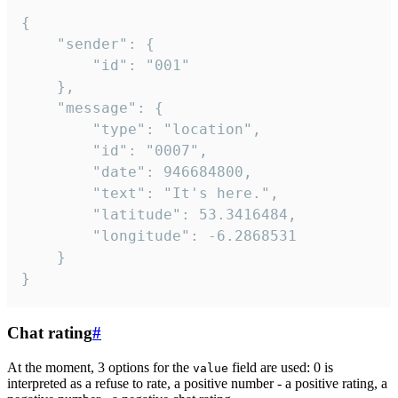
{

	"sender": {

		"id": "001"

	},

	"message": {

		"type": "location",

		"id": "0007",

		"date": 946684800,

		"text": "It's here.",

		"latitude": 53.3416484,

		"longitude": -6.2868531

	}

}
Chat rating
#
At the moment, 3 options for the
field are used: 0 is
value
interpreted as a refuse to rate, a positive number - a positive rating, a