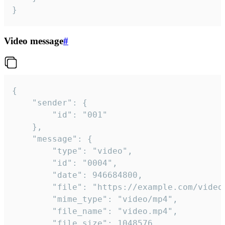
}
Video message
#
{

	"sender": {

		"id": "001"

	},

	"message": {

		"type": "video",

		"id": "0004",

		"date": 946684800,

		"file": "https://example.com/video.mp4",

		"mime_type": "video/mp4",

		"file_name": "video.mp4",

		"file_size": 1048576,
