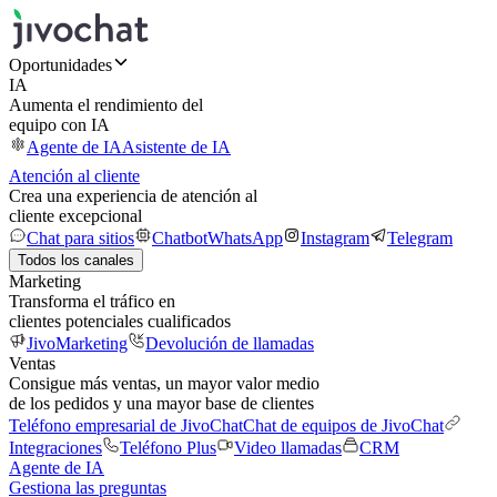
Oportunidades
IA
Aumenta el rendimiento del
equipo con IA
Agente de IA
Asistente de IA
Atención al cliente
Crea una experiencia de atención al
cliente excepcional
Chat para sitios
Chatbot
WhatsApp
Instagram
Telegram
Todos los canales
Marketing
Transforma el tráfico en
clientes potenciales cualificados
JivoMarketing
Devolución de llamadas
Ventas
Consigue más ventas, un mayor valor medio
de los pedidos y una mayor base de clientes
Teléfono empresarial de JivoChat
Chat de equipos de JivoChat
Integraciones
Teléfono Plus
Video llamadas
CRM
Agente de IA
Gestiona las preguntas