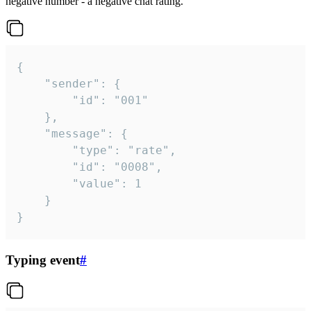
negative number - a negative chat rating.
{

	"sender": {

		"id": "001"

	},

	"message": {

		"type": "rate",

		"id": "0008",

		"value": 1

	}

}
Typing event
#