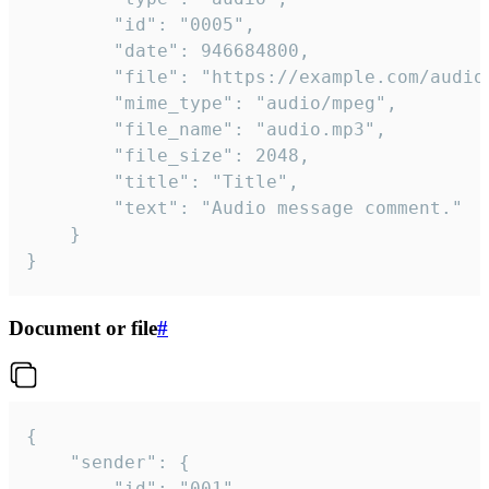
		"id": "0005",

		"date": 946684800,

		"file": "https://example.com/audio.mp3",

		"mime_type": "audio/mpeg",

		"file_name": "audio.mp3",

		"file_size": 2048,

		"title": "Title",

		"text": "Audio message comment."

	}

}
Document or file
#
{

	"sender": {

		"id": "001"
