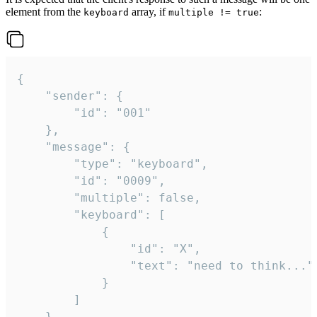
element from the
array, if
:
keyboard
multiple != true
{

	"sender": {

		"id": "001"

	},

	"message": {

		"type": "keyboard",

		"id": "0009",

		"multiple": false,

		"keyboard": [

			{

				"id": "X",

				"text": "need to think..."

			}

		]

	}
