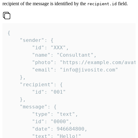
recipient of the message is identified by the
field.
recipient.id
{

	"sender": {

		"id": "XXX",

		"name": "Consultant",

		"photo": "https://example.com/avatar.png",

		"email": "info@jivosite.com"

	},

	"recipient": {

		"id": "001"

	},

	"message": {

		"type": "text",

		"id": "0000",

		"date": 946684800,

		"text": "Hello!"
