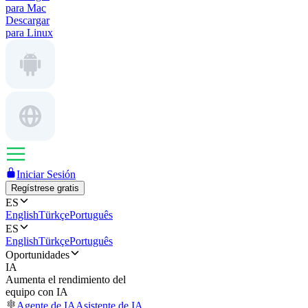
para Mac
Descargar
para Linux
Iniciar Sesión
Regístrese gratis
ES
English
Türkçe
Português
ES
English
Türkçe
Português
Oportunidades
IA
Aumenta el rendimiento del
equipo con IA
Agente de IA
Asistente de IA