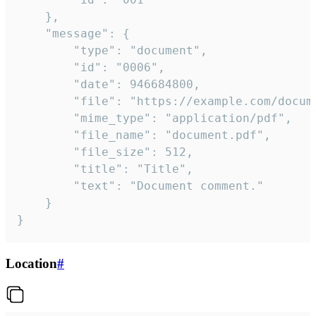
	},

	"message": {

		"type": "document",

		"id": "0006",

		"date": 946684800,

		"file": "https://example.com/document.pdf",

		"mime_type": "application/pdf",

		"file_name": "document.pdf",

		"file_size": 512,

		"title": "Title",

		"text": "Document comment."

	}

}
Location
#