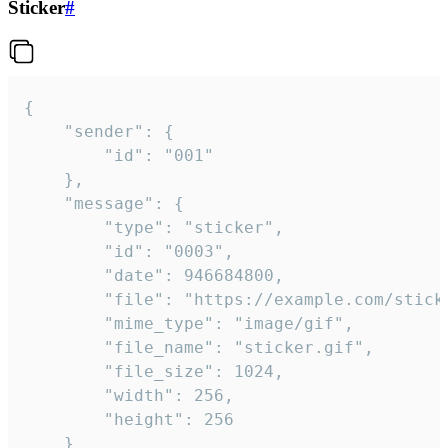
Sticker
#
{

	"sender": {

		"id": "001"

	},

	"message": {

		"type": "sticker",

		"id": "0003",

		"date": 946684800,

		"file": "https://example.com/sticker.gif",

		"mime_type": "image/gif",

		"file_name": "sticker.gif",

		"file_size": 1024,

		"width": 256,

		"height": 256

	}
