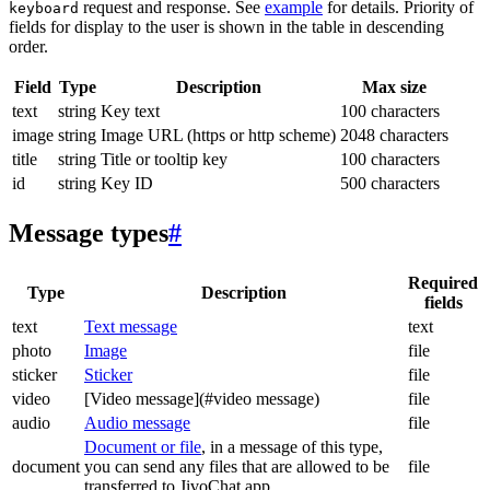
request and response. See
example
for details. Priority of
keyboard
fields for display to the user is shown in the table in descending
order.
Field
Type
Description
Max size
text
string
Key text
100 characters
image
string
Image URL (https or http scheme)
2048 characters
title
string
Title or tooltip key
100 characters
id
string
Key ID
500 characters
Message types
#
Required
Type
Description
fields
text
Text message
text
photo
Image
file
sticker
Sticker
file
video
[Video message](#video message)
file
audio
Audio message
file
Document or file
, in a message of this type,
document
you can send any files that are allowed to be
file
transferred to JivoChat app