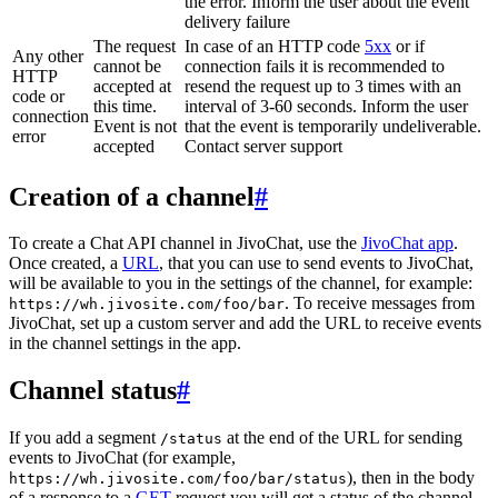
the error. Inform the user about the event
delivery failure
The request
In case of an HTTP code
5xx
or if
Any other
cannot be
connection fails it is recommended to
HTTP
accepted at
resend the request up to 3 times with an
code or
this time.
interval of 3-60 seconds. Inform the user
connection
Event is not
that the event is temporarily undeliverable.
error
accepted
Contact server support
Creation of a channel
#
To create a Chat API channel in JivoChat, use the
JivoChat app
.
Once created, a
URL
, that you can use to send events to JivoChat,
will be available to you in the settings of the channel, for example:
. To receive messages from
https://wh.jivosite.com/foo/bar
JivoChat, set up a custom server and add the URL to receive events
in the channel settings in the app.
Channel status
#
If you add a segment
at the end of the URL for sending
/status
events to JivoChat (for example,
), then in the body
https://wh.jivosite.com/foo/bar/status
of a response to a
GET
-request you will get a status of the channel,