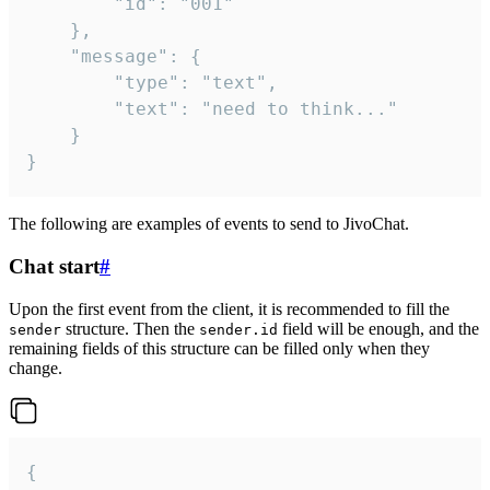
		"id": "001"

	},

	"message": {

		"type": "text",

		"text": "need to think..."

	}

}
The following are examples of events to send to JivoChat.
Chat start
#
Upon the first event from the client, it is recommended to fill the
structure. Then the
field will be enough, and the
sender
sender.id
remaining fields of this structure can be filled only when they
change.
{
