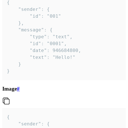
{

	"sender": {

		"id": "001"

	},

	"message": {

		"type": "text",

		"id": "0001",

		"date": 946684800,

		"text": "Hello!"

	}

}
Image
#
{

	"sender": {
