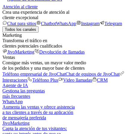
Atención al cliente
Crea una experiencia de atención al
cliente excepcional
Chat para sitios
Chatbot
WhatsApp
Instagram
Telegram
Todos los canales
Marketing
Transforma el tráfico en
clientes potenciales cualificados
JivoMarketing
Devolución de llamadas
Ventas
Consigue más ventas, un mayor valor medio
de los pedidos y una mayor base de clientes
Teléfono empresarial de JivoChat
Chat de equipos de JivoChat
Integraciones
Teléfono Plus
Video llamadas
CRM
Agente de IA
Gestiona las preguntas
más frecuentes
WhatsApp
Aumenta las ventas y ofrece asistencia
a tus clientes a través de su aplicación
de mensajería preferida
JivoMarketing
Capta la atención de tus visitantes:
capta su interés antes de que se