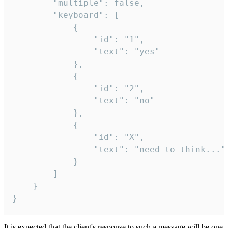
		"multiple": false,

		"keyboard": [

			{

				"id": "1",

				"text": "yes"

			},

			{

				"id": "2",

				"text": "no"

			},

			{

				"id": "X",

				"text": "need to think..."

			}

		]

	}

}
It is expected that the client's response to such a message will be one