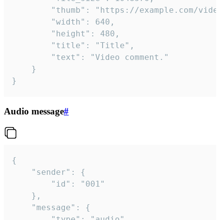
		"thumb": "https://example.com/video_thumb.png",

		"width": 640,

		"height": 480,

		"title": "Title",

		"text": "Video comment."

	}

}
Audio message
#
{

	"sender": {

		"id": "001"

	},

	"message": {

		"type": "audio",
