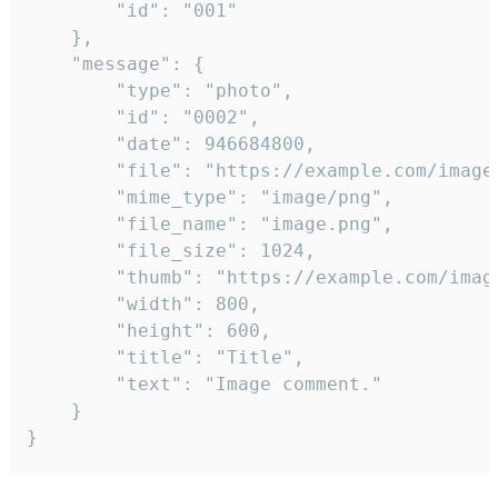
		"id": "001"

	},

	"message": {

		"type": "photo",

		"id": "0002",

		"date": 946684800,

		"file": "https://example.com/image.png",

		"mime_type": "image/png",

		"file_name": "image.png",

		"file_size": 1024,

		"thumb": "https://example.com/image_thumb.png",

		"width": 800,

		"height": 600,

		"title": "Title",

		"text": "Image comment."

	}

}