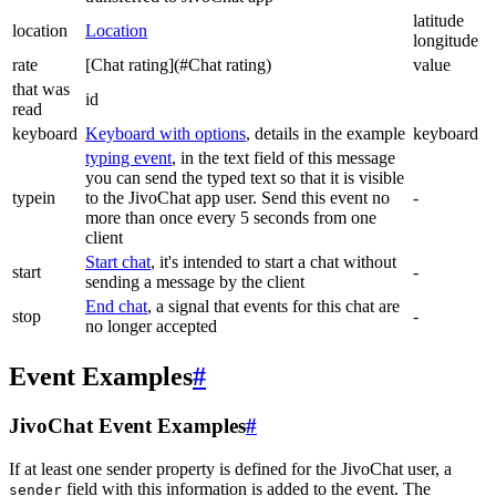
latitude
location
Location
longitude
rate
[Chat rating](#Chat rating)
value
that was
id
read
keyboard
Keyboard with options
, details in the example
keyboard
typing event
, in the text field of this message
you can send the typed text so that it is visible
typein
to the JivoChat app user. Send this event no
-
more than once every 5 seconds from one
client
Start chat
, it's intended to start a chat without
start
-
sending a message by the client
End chat
, a signal that events for this chat are
stop
-
no longer accepted
Event Examples
#
JivoChat Event Examples
#
If at least one sender property is defined for the JivoChat user, a
field with this information is added to the event. The
sender