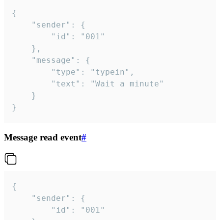
{

	"sender": {

		"id": "001"

	},

	"message": {

		"type": "typein",

		"text": "Wait a minute"

	}

}
Message read event
#
{

	"sender": {

		"id": "001"
