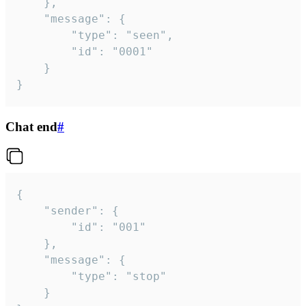
	},

	"message": {

		"type": "seen",

		"id": "0001"

	}

}
Chat end
#
{

	"sender": {

		"id": "001"

	},

	"message": {

		"type": "stop"

	}
