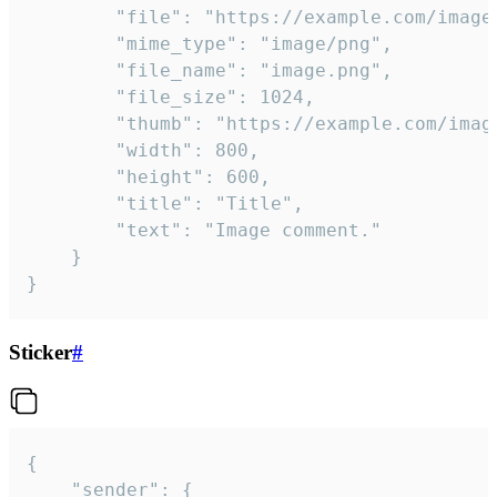
		"file": "https://example.com/image.png",

		"mime_type": "image/png",

		"file_name": "image.png",

		"file_size": 1024,

		"thumb": "https://example.com/image_thumb.png",

		"width": 800,

		"height": 600,

		"title": "Title",

		"text": "Image comment."

	}

}
Sticker
#
{

	"sender": {
