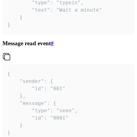
		"type": "typein",

		"text": "Wait a minute"

	}

}
Message read event
#
{

	"sender": {

		"id": "001"

	},

	"message": {

		"type": "seen",

		"id": "0001"

	}

}