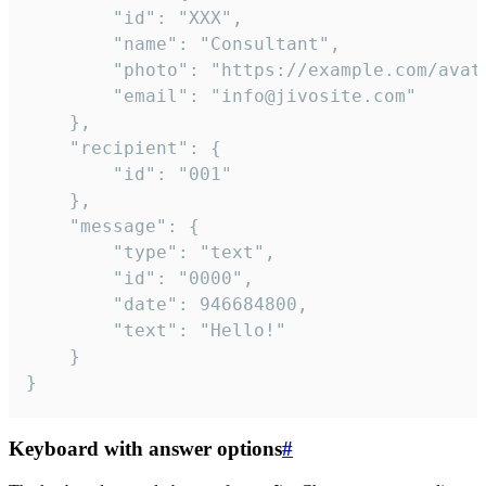
		"id": "XXX",

		"name": "Consultant",

		"photo": "https://example.com/avatar.png",

		"email": "info@jivosite.com"

	},

	"recipient": {

		"id": "001"

	},

	"message": {

		"type": "text",

		"id": "0000",

		"date": 946684800,

		"text": "Hello!"

	}

}
Keyboard with answer options
#