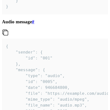
	}

}
Audio message
#
{

	"sender": {

		"id": "001"

	},

	"message": {

		"type": "audio",

		"id": "0005",

		"date": 946684800,

		"file": "https://example.com/audio.mp3",

		"mime_type": "audio/mpeg",

		"file_name": "audio.mp3",
