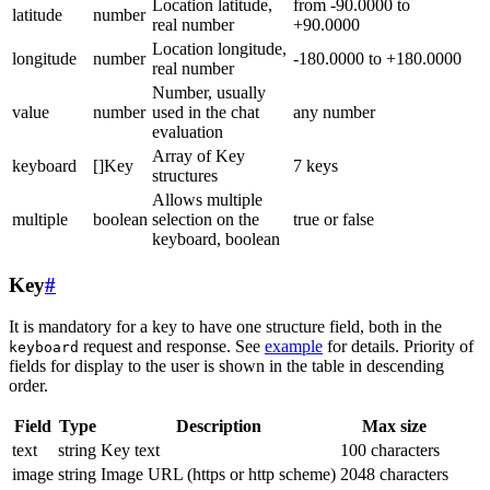
Location latitude,
from -90.0000 to
latitude
number
real number
+90.0000
Location longitude,
longitude
number
-180.0000 to +180.0000
real number
Number, usually
value
number
used in the chat
any number
evaluation
Array of Key
keyboard
[]Key
7 keys
structures
Allows multiple
multiple
boolean
selection on the
true or false
keyboard, boolean
Key
#
It is mandatory for a key to have one structure field, both in the
request and response. See
example
for details. Priority of
keyboard
fields for display to the user is shown in the table in descending
order.
Field
Type
Description
Max size
text
string
Key text
100 characters
image
string
Image URL (https or http scheme)
2048 characters