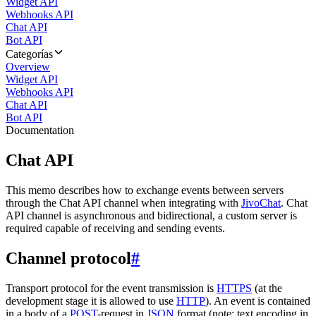
Widget API
Webhooks API
Chat API
Bot API
Categorías
Overview
Widget API
Webhooks API
Chat API
Bot API
Documentation
Chat API
This memo describes how to exchange events between servers
through the Chat API channel when integrating with
JivoChat
. Chat
API channel is asynchronous and bidirectional, a custom server is
required capable of receiving and sending events.
Channel protocol
#
Transport protocol for the event transmission is
HTTPS
(at the
development stage it is allowed to use
HTTP
). An event is contained
in a body of a
POST
-request in
JSON
format (note: text encoding in