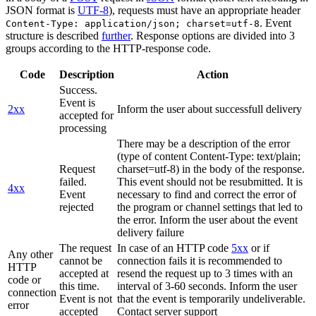
JSON format is
UTF-8
), requests must have an appropriate header
. Event
Content-Type: application/json; charset=utf-8
structure is described
further
. Response options are divided into 3
groups according to the HTTP-response code.
Code
Description
Action
Success.
Event is
2xx
Inform the user about successfull delivery
accepted for
processing
There may be a description of the error
(type of content Content-Type: text/plain;
Request
charset=utf-8) in the body of the response.
failed.
This event should not be resubmitted. It is
4xx
Event
necessary to find and correct the error of
rejected
the program or channel settings that led to
the error. Inform the user about the event
delivery failure
The request
In case of an HTTP code
5xx
or if
Any other
cannot be
connection fails it is recommended to
HTTP
accepted at
resend the request up to 3 times with an
code or
this time.
interval of 3-60 seconds. Inform the user
connection
Event is not
that the event is temporarily undeliverable.
error
accepted
Contact server support