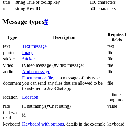
title
string
Title or tooltip key
100 characters
id
string
Key ID
500 characters
Message types
#
Required
Type
Description
fields
text
Text message
text
photo
Image
file
sticker
Sticker
file
video
[Video message](#video message)
file
audio
Audio message
file
Document or file
, in a message of this type,
document
you can send any files that are allowed to be
file
transferred to JivoChat app
latitude
location
Location
longitude
rate
[Chat rating](#Chat rating)
value
that was
id
read
keyboard
Keyboard with options
, details in the example
keyboard