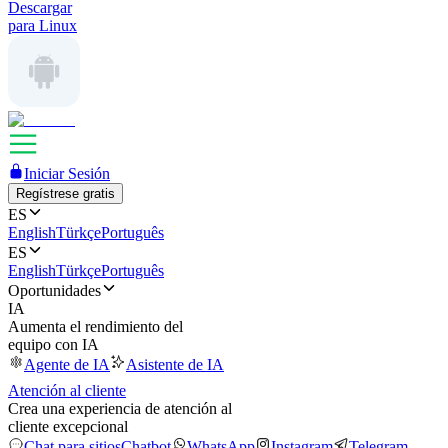
Descargar
para Linux
Iniciar Sesión
Regístrese gratis
ES
English
Türkçe
Português
ES
English
Türkçe
Português
Oportunidades
IA
Aumenta el rendimiento del
equipo con IA
Agente de IA
Asistente de IA
Atención al cliente
Crea una experiencia de atención al
cliente excepcional
Chat para sitios
Chatbot
WhatsApp
Instagram
Telegram