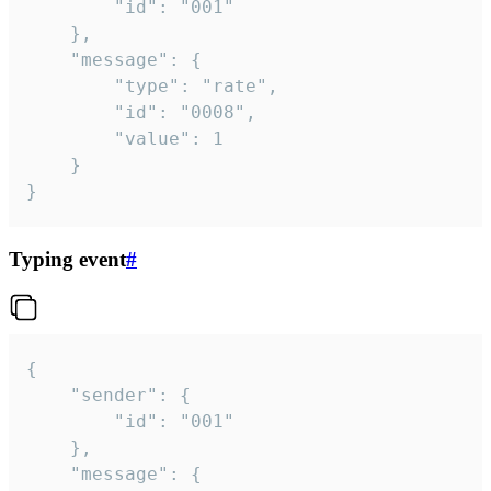
		"id": "001"

	},

	"message": {

		"type": "rate",

		"id": "0008",

		"value": 1

	}

}
Typing event
#
{

	"sender": {

		"id": "001"

	},

	"message": {
