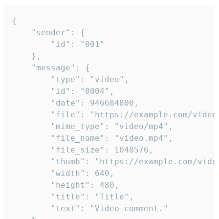
{

	"sender": {

		"id": "001"

	},

	"message": {

		"type": "video",

		"id": "0004",

		"date": 946684800,

		"file": "https://example.com/video.mp4",

		"mime_type": "video/mp4",

		"file_name": "video.mp4",

		"file_size": 1048576,

		"thumb": "https://example.com/video_thumb.png",

		"width": 640,

		"height": 480,

		"title": "Title",

		"text": "Video comment."
