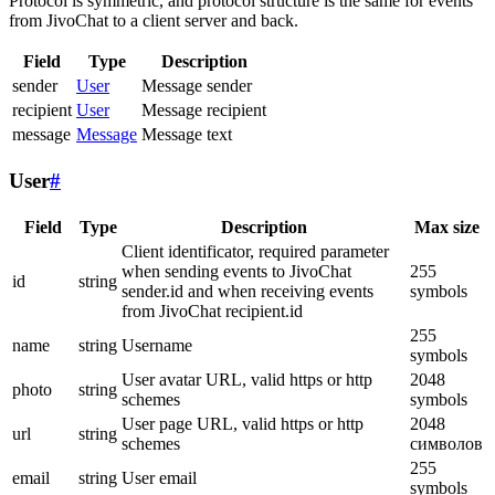
Protocol is symmetric, and protocol structure is the same for events
from JivoChat to a client server and back.
Field
Type
Description
sender
User
Message sender
recipient
User
Message recipient
message
Message
Message text
User
#
Field
Type
Description
Max size
Client identificator, required parameter
when sending events to JivoChat
255
id
string
sender.id and when receiving events
symbols
from JivoChat recipient.id
255
name
string
Username
symbols
User avatar URL, valid https or http
2048
photo
string
schemes
symbols
User page URL, valid https or http
2048
url
string
schemes
символов
255
email
string
User email
symbols