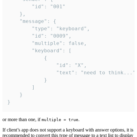
		"id": "001"

	},

	"message": {

		"type": "keyboard",

		"id": "0009",

		"multiple": false,

		"keyboard": [

			{

				"id": "X",

				"text": "need to think..."

			}

		]

	}

}
or more than one, if
.
multiple = true
If client’s app does not support a keyboard with answer options, it is
recommended to convert this type of message to a text list to display