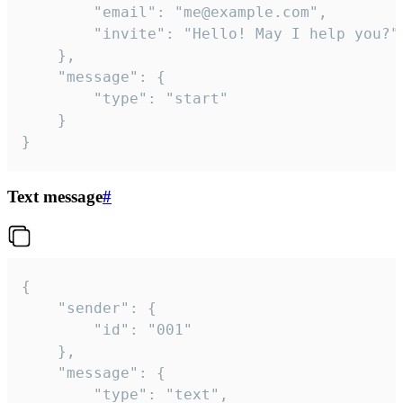
		"email": "me@example.com",

		"invite": "Hello! May I help you?"

	},

	"message": {

		"type": "start"

	}

}
Text message
#
{

	"sender": {

		"id": "001"

	},

	"message": {

		"type": "text",
