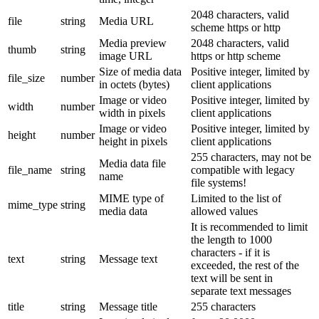
2048 characters, valid
file
string
Media URL
scheme https or http
Media preview
2048 characters, valid
thumb
string
image URL
https or http scheme
Size of media data
Positive integer, limited by
file_size
number
in octets (bytes)
client applications
Image or video
Positive integer, limited by
width
number
width in pixels
client applications
Image or video
Positive integer, limited by
height
number
height in pixels
client applications
255 characters, may not be
Media data file
file_name
string
compatible with legacy
name
file systems!
MIME type of
Limited to the list of
mime_type
string
media data
allowed values
It is recommended to limit
the length to 1000
characters - if it is
text
string
Message text
exceeded, the rest of the
text will be sent in
separate text messages
title
string
Message title
255 characters