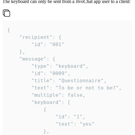
The keyboard can only be sent from a JivoChat app user to a client:
{

	"recipient": {

		"id": "001"

	},

	"message": {

		"type": "keyboard",

		"id": "0009",

		"title": "Questionnaire",

		"text": "To be or not to be?",

		"multiple": false,

		"keyboard": [

			{

				"id": "1",

				"text": "yes"

			},
