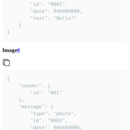
		"id": "0001",

		"date": 946684800,

		"text": "Hello!"

	}

}
Image
#
{

	"sender": {

		"id": "001"

	},

	"message": {

		"type": "photo",

		"id": "0002",

		"date": 946684800,
