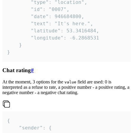
		"type": "location",

		"id": "0007",

		"date": 946684800,

		"text": "It's here.",

		"latitude": 53.3416484,

		"longitude": -6.2868531

	}

}
Chat rating
#
At the moment, 3 options for the
field are used: 0 is
value
interpreted as a refuse to rate, a positive number - a positive rating, a
negative number - a negative chat rating.
{

	"sender": {
