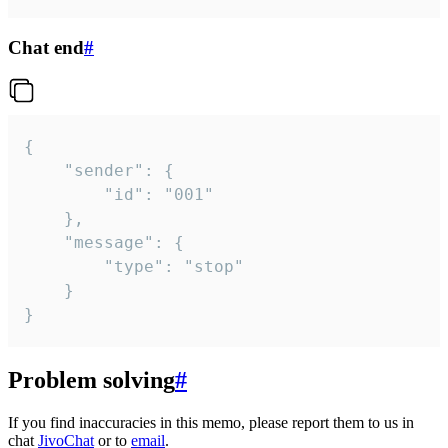
Chat end
#
{

	"sender": {

		"id": "001"

	},

	"message": {

		"type": "stop"

	}

}
Problem solving
#
If you find inaccuracies in this memo, please report them to us in
chat
JivoChat
or to
email
.