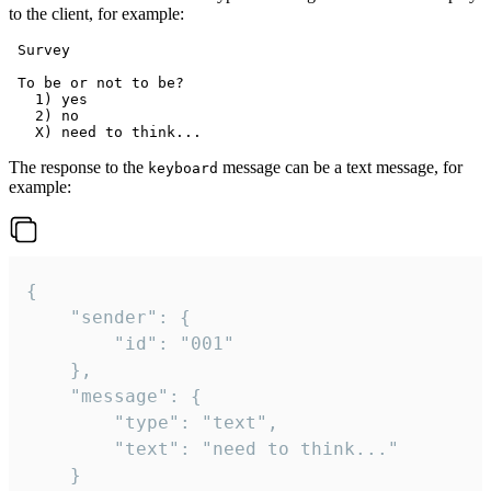
to the client, for example:
 Survey

 To be or not to be?

   1) yes

   2) no

The response to the
message can be a text message, for
keyboard
example:
{

	"sender": {

		"id": "001"

	},

	"message": {

		"type": "text",

		"text": "need to think..."

	}
