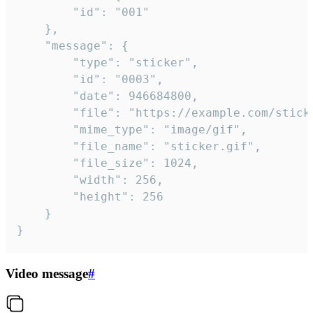
		"id": "001"

	},

	"message": {

		"type": "sticker",

		"id": "0003",

		"date": 946684800,

		"file": "https://example.com/sticker.gif",

		"mime_type": "image/gif",

		"file_name": "sticker.gif",

		"file_size": 1024,

		"width": 256,

		"height": 256

	}

}
Video message
#