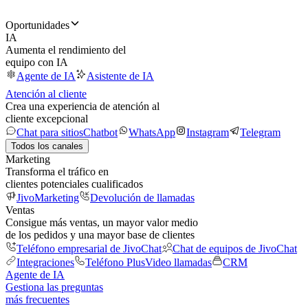
Oportunidades
IA
Aumenta el rendimiento del
equipo con IA
Agente de IA
Asistente de IA
Atención al cliente
Crea una experiencia de atención al
cliente excepcional
Chat para sitios
Chatbot
WhatsApp
Instagram
Telegram
Todos los canales
Marketing
Transforma el tráfico en
clientes potenciales cualificados
JivoMarketing
Devolución de llamadas
Ventas
Consigue más ventas, un mayor valor medio
de los pedidos y una mayor base de clientes
Teléfono empresarial de JivoChat
Chat de equipos de JivoChat
Integraciones
Teléfono Plus
Video llamadas
CRM
Agente de IA
Gestiona las preguntas
más frecuentes