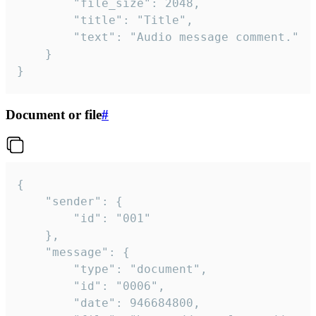
		"file_size": 2048,

		"title": "Title",

		"text": "Audio message comment."

	}

}
Document or file
#
{

	"sender": {

		"id": "001"

	},

	"message": {

		"type": "document",

		"id": "0006",

		"date": 946684800,
