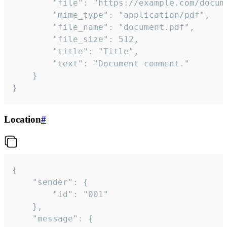
		"file": "https://example.com/document.pdf",

		"mime_type": "application/pdf",

		"file_name": "document.pdf",

		"file_size": 512,

		"title": "Title",

		"text": "Document comment."

	}

}
Location
#
{

	"sender": {

		"id": "001"

	},

	"message": {
