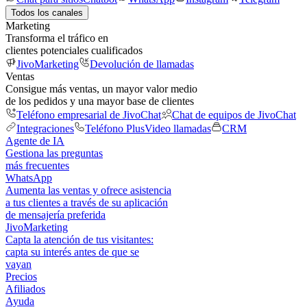
Todos los canales
Marketing
Transforma el tráfico en
clientes potenciales cualificados
JivoMarketing
Devolución de llamadas
Ventas
Consigue más ventas, un mayor valor medio
de los pedidos y una mayor base de clientes
Teléfono empresarial de JivoChat
Chat de equipos de JivoChat
Integraciones
Teléfono Plus
Video llamadas
CRM
Agente de IA
Gestiona las preguntas
más frecuentes
WhatsApp
Aumenta las ventas y ofrece asistencia
a tus clientes a través de su aplicación
de mensajería preferida
JivoMarketing
Capta la atención de tus visitantes:
capta su interés antes de que se
vayan
Precios
Afiliados
Ayuda