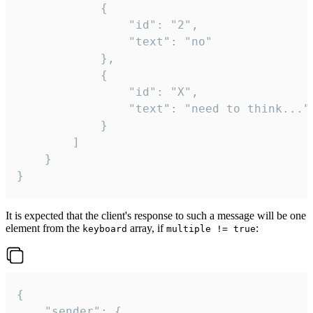
			{

				"id": "2",

				"text": "no"

			},

			{

				"id": "X",

				"text": "need to think..."

			}

		]

	}

}
It is expected that the client's response to such a message will be one
element from the
array, if
:
keyboard
multiple != true
{

	"sender": {
