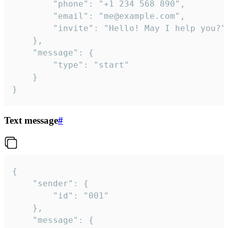
		"phone": "+1 234 568 890",

		"email": "me@example.com",

		"invite": "Hello! May I help you?"

	},

	"message": {

		"type": "start"

	}

}
Text message
#
{

	"sender": {

		"id": "001"

	},

	"message": {
