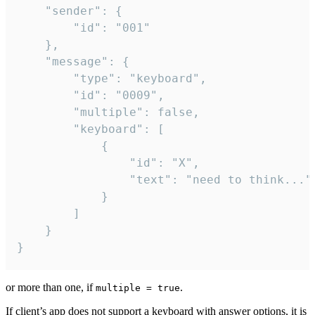
	"sender": {

		"id": "001"

	},

	"message": {

		"type": "keyboard",

		"id": "0009",

		"multiple": false,

		"keyboard": [

			{

				"id": "X",

				"text": "need to think..."

			}

		]

	}

}
or more than one, if
.
multiple = true
If client’s app does not support a keyboard with answer options, it is