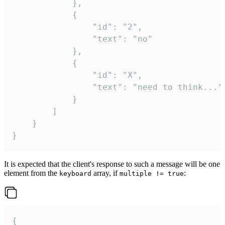
			},

			{

				"id": "2",

				"text": "no"

			},

			{

				"id": "X",

				"text": "need to think..."

			}

		]

	}

}
It is expected that the client's response to such a message will be one
element from the
array, if
:
keyboard
multiple != true
{
