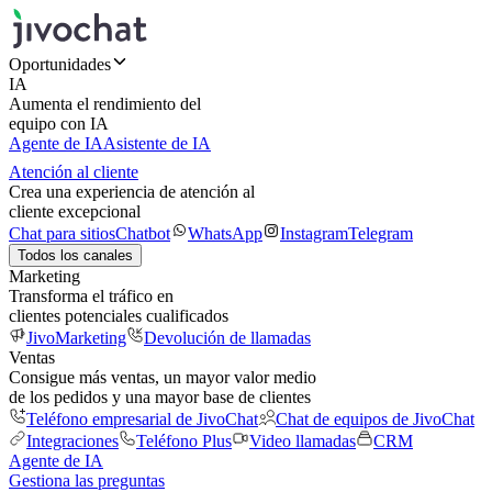
Oportunidades
IA
Aumenta el rendimiento del
equipo con IA
Agente de IA
Asistente de IA
Atención al cliente
Crea una experiencia de atención al
cliente excepcional
Chat para sitios
Chatbot
WhatsApp
Instagram
Telegram
Todos los canales
Marketing
Transforma el tráfico en
clientes potenciales cualificados
JivoMarketing
Devolución de llamadas
Ventas
Consigue más ventas, un mayor valor medio
de los pedidos y una mayor base de clientes
Teléfono empresarial de JivoChat
Chat de equipos de JivoChat
Integraciones
Teléfono Plus
Video llamadas
CRM
Agente de IA
Gestiona las preguntas