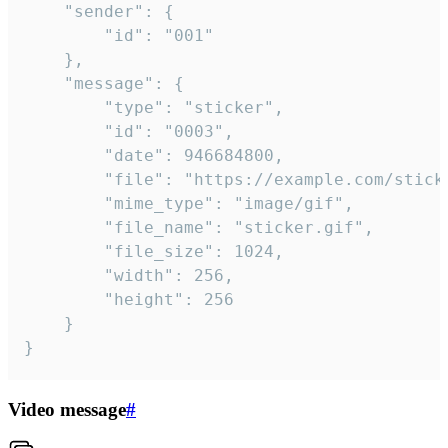
	"sender": {

		"id": "001"

	},

	"message": {

		"type": "sticker",

		"id": "0003",

		"date": 946684800,

		"file": "https://example.com/sticker.gif",

		"mime_type": "image/gif",

		"file_name": "sticker.gif",

		"file_size": 1024,

		"width": 256,

		"height": 256

	}

}
Video message
#