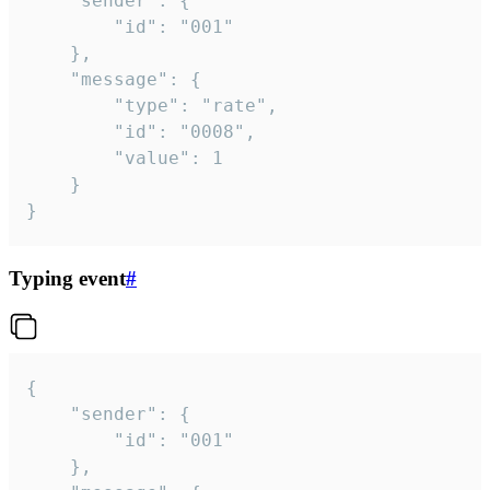
	"sender": {

		"id": "001"

	},

	"message": {

		"type": "rate",

		"id": "0008",

		"value": 1

	}

}
Typing event
#
{

	"sender": {

		"id": "001"

	},
