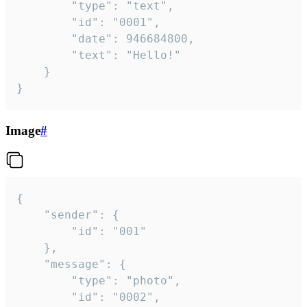
		"type": "text",

		"id": "0001",

		"date": 946684800,

		"text": "Hello!"

	}

}
Image
#
{

	"sender": {

		"id": "001"

	},

	"message": {

		"type": "photo",

		"id": "0002",
