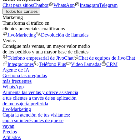
Chat para sitios
Chatbot
WhatsApp
Instagram
Telegram
Todos los canales
Marketing
Transforma el tráfico en
clientes potenciales cualificados
JivoMarketing
Devolución de llamadas
Ventas
Consigue más ventas, un mayor valor medio
de los pedidos y una mayor base de clientes
Teléfono empresarial de JivoChat
Chat de equipos de JivoChat
Integraciones
Teléfono Plus
Video llamadas
CRM
Agente de IA
Gestiona las preguntas
más frecuentes
WhatsApp
Aumenta las ventas y ofrece asistencia
a tus clientes a través de su aplicación
de mensajería preferida
JivoMarketing
Capta la atención de tus visitantes:
capta su interés antes de que se
vayan
Precios
Afiliados