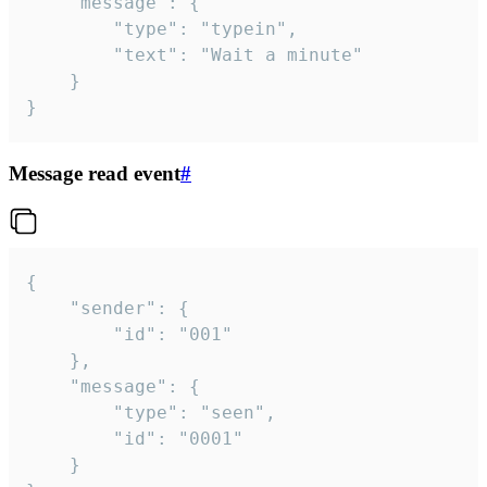
	"message": {

		"type": "typein",

		"text": "Wait a minute"

	}

}
Message read event
#
{

	"sender": {

		"id": "001"

	},

	"message": {

		"type": "seen",

		"id": "0001"

	}
