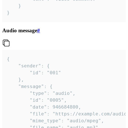
	}

}
Audio message
#
{

	"sender": {

		"id": "001"

	},

	"message": {

		"type": "audio",

		"id": "0005",

		"date": 946684800,

		"file": "https://example.com/audio.mp3",

		"mime_type": "audio/mpeg",

		"file_name": "audio.mp3",
