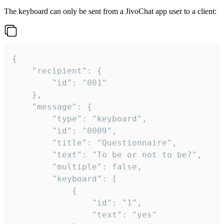
The keyboard can only be sent from a JivoChat app user to a client:
{

	"recipient": {

		"id": "001"

	},

	"message": {

		"type": "keyboard",

		"id": "0009",

		"title": "Questionnaire",

		"text": "To be or not to be?",

		"multiple": false,

		"keyboard": [

			{

				"id": "1",

				"text": "yes"
