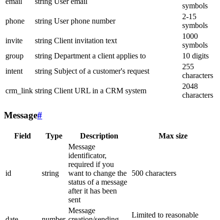
email
string
User email
symbols
2-15
phone
string
User phone number
symbols
1000
invite
string
Client invitation text
symbols
group
string
Department a client applies to
10 digits
255
intent
string
Subject of a customer's request
characters
2048
crm_link
string
Client URL in a CRM system
characters
Message
#
Field
Type
Description
Max size
Message
identificator,
required if you
id
string
want to change the
500 characters
status of a message
after it has been
sent
Message
Limited to reasonable
date
number
creation/sending