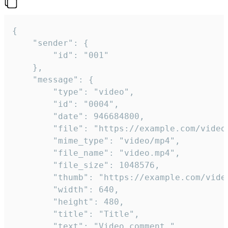
{

	"sender": {

		"id": "001"

	},

	"message": {

		"type": "video",

		"id": "0004",

		"date": 946684800,

		"file": "https://example.com/video.mp4",

		"mime_type": "video/mp4",

		"file_name": "video.mp4",

		"file_size": 1048576,

		"thumb": "https://example.com/video_thumb.png",

		"width": 640,

		"height": 480,

		"title": "Title",

		"text": "Video comment."
