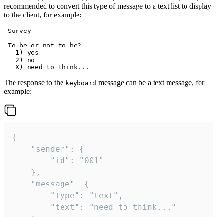
recommended to convert this type of message to a text list to display
to the client, for example:
 Survey

 To be or not to be?

   1) yes

   2) no

The response to the
message can be a text message, for
keyboard
example:
{

	"sender": {

		"id": "001"

	},

	"message": {

		"type": "text",

		"text": "need to think..."
