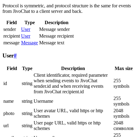
Protocol is symmetric, and protocol structure is the same for events
from JivoChat to a client server and back.
Field
Type
Description
sender
User
Message sender
recipient
User
Message recipient
message
Message
Message text
User
#
Field
Type
Description
Max size
Client identificator, required parameter
when sending events to JivoChat
255
id
string
sender.id and when receiving events
symbols
from JivoChat recipient.id
255
name
string
Username
symbols
User avatar URL, valid https or http
2048
photo
string
schemes
symbols
User page URL, valid https or http
2048
url
string
schemes
символов
255