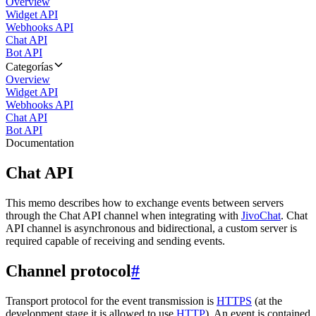
Overview
Widget API
Webhooks API
Chat API
Bot API
Categorías
Overview
Widget API
Webhooks API
Chat API
Bot API
Documentation
Chat API
This memo describes how to exchange events between servers
through the Chat API channel when integrating with
JivoChat
. Chat
API channel is asynchronous and bidirectional, a custom server is
required capable of receiving and sending events.
Channel protocol
#
Transport protocol for the event transmission is
HTTPS
(at the
development stage it is allowed to use
HTTP
). An event is contained