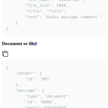
		"file_size": 2048,

		"title": "Title",

		"text": "Audio message comment."

	}

}
Document or file
#
{

	"sender": {

		"id": "001"

	},

	"message": {

		"type": "document",

		"id": "0006",

		"date": 946684800,
