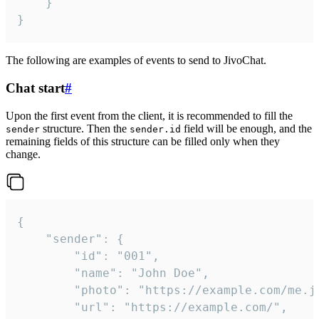
	}

}
The following are examples of events to send to JivoChat.
Chat start
#
Upon the first event from the client, it is recommended to fill the
structure. Then the
field will be enough, and the
sender
sender.id
remaining fields of this structure can be filled only when they
change.
{

	"sender": {

		"id": "001",

		"name": "John Doe",

		"photo": "https://example.com/me.jpg",

		"url": "https://example.com/",
