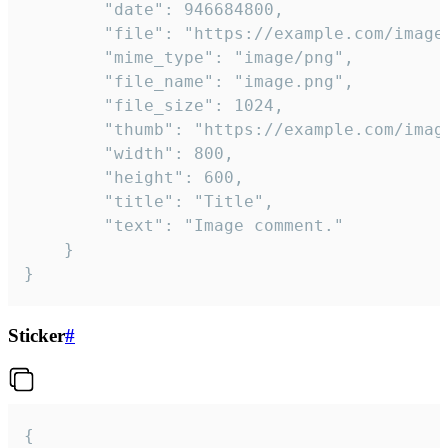
		"date": 946684800,

		"file": "https://example.com/image.png",

		"mime_type": "image/png",

		"file_name": "image.png",

		"file_size": 1024,

		"thumb": "https://example.com/image_thumb.png",

		"width": 800,

		"height": 600,

		"title": "Title",

		"text": "Image comment."

	}

}
Sticker
#
{
