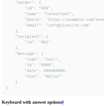
	"sender": {

		"id": "XXX",

		"name": "Consultant",

		"photo": "https://example.com/avatar.png",

		"email": "info@jivosite.com"

	},

	"recipient": {

		"id": "001"

	},

	"message": {

		"type": "text",

		"id": "0000",

		"date": 946684800,

		"text": "Hello!"

	}

}
Keyboard with answer options
#