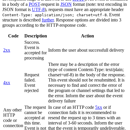
in a body of a
POST
-request in
JSON
format (note: text encoding in
JSON format is
UTF-8
), requests must have an appropriate header
. Event
Content-Type: application/json; charset=utf-8
structure is described
further
. Response options are divided into 3
groups according to the HTTP-response code.
Code
Description
Action
Success.
Event is
2xx
Inform the user about successfull delivery
accepted for
processing
There may be a description of the error
(type of content Content-Type: text/plain;
Request
charset=utf-8) in the body of the response.
failed.
This event should not be resubmitted. It is
4xx
Event
necessary to find and correct the error of
rejected
the program or channel settings that led to
the error. Inform the user about the event
delivery failure
The request
In case of an HTTP code
5xx
or if
Any other
cannot be
connection fails it is recommended to
HTTP
accepted at
resend the request up to 3 times with an
code or
this time.
interval of 3-60 seconds. Inform the user
connection
Event is not
that the event is temporarily undeliverable.