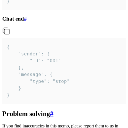
}
Chat end
#
{

	"sender": {

		"id": "001"

	},

	"message": {

		"type": "stop"

	}

}
Problem solving
#
If you find inaccuracies in this memo, please report them to us in