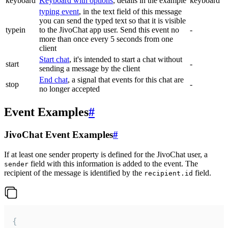
keyboard
Keyboard with options
, details in the example
keyboard
typing event
, in the text field of this message
you can send the typed text so that it is visible
typein
to the JivoChat app user. Send this event no
-
more than once every 5 seconds from one
client
Start chat
, it's intended to start a chat without
start
-
sending a message by the client
End chat
, a signal that events for this chat are
stop
-
no longer accepted
Event Examples
#
JivoChat Event Examples
#
If at least one sender property is defined for the JivoChat user, a
field with this information is added to the event. The
sender
recipient of the message is identified by the
field.
recipient.id
{
