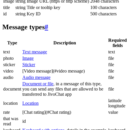
image
string
Image URL (https or http scheme)
2048 characters
title
string
Title or tooltip key
100 characters
id
string
Key ID
500 characters
Message types
#
Required
Type
Description
fields
text
Text message
text
photo
Image
file
sticker
Sticker
file
video
[Video message](#video message)
file
audio
Audio message
file
Document or file
, in a message of this type,
document
you can send any files that are allowed to be
file
transferred to JivoChat app
latitude
location
Location
longitude
rate
[Chat rating](#Chat rating)
value
that was
id
read