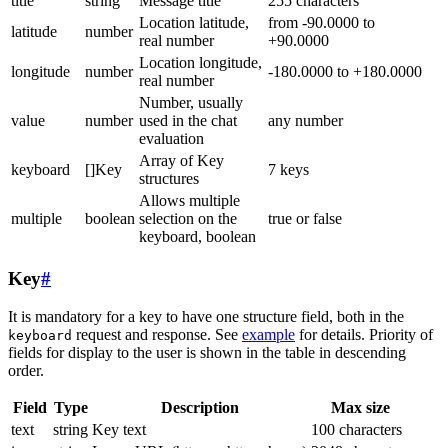
title
string
Message title
255 characters
Location latitude,
from -90.0000 to
latitude
number
real number
+90.0000
Location longitude,
longitude
number
-180.0000 to +180.0000
real number
Number, usually
value
number
used in the chat
any number
evaluation
Array of Key
keyboard
[]Key
7 keys
structures
Allows multiple
multiple
boolean
selection on the
true or false
keyboard, boolean
Key
#
It is mandatory for a key to have one structure field, both in the
request and response. See
example
for details. Priority of
keyboard
fields for display to the user is shown in the table in descending
order.
Field
Type
Description
Max size
text
string
Key text
100 characters