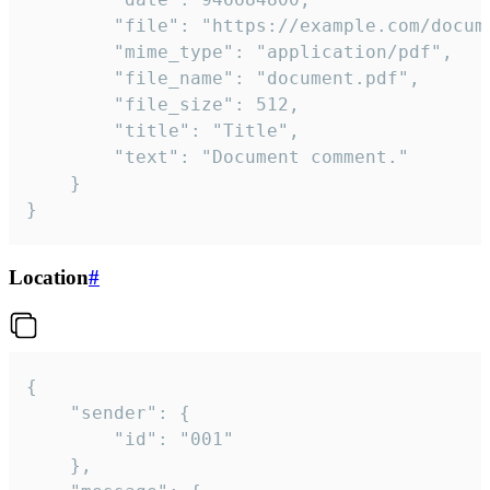
		"file": "https://example.com/document.pdf",

		"mime_type": "application/pdf",

		"file_name": "document.pdf",

		"file_size": 512,

		"title": "Title",

		"text": "Document comment."

	}

}
Location
#
{

	"sender": {

		"id": "001"

	},
