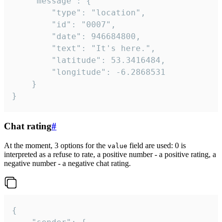
	"message": {

		"type": "location",

		"id": "0007",

		"date": 946684800,

		"text": "It's here.",

		"latitude": 53.3416484,

		"longitude": -6.2868531

	}

}
Chat rating
#
At the moment, 3 options for the
field are used: 0 is
value
interpreted as a refuse to rate, a positive number - a positive rating, a
negative number - a negative chat rating.
{
