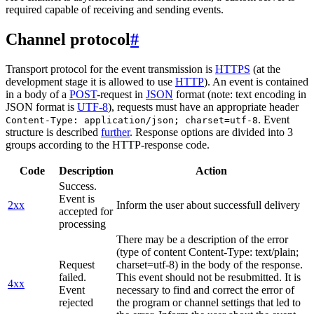
required capable of receiving and sending events.
Channel protocol
#
Transport protocol for the event transmission is
HTTPS
(at the
development stage it is allowed to use
HTTP
). An event is contained
in a body of a
POST
-request in
JSON
format (note: text encoding in
JSON format is
UTF-8
), requests must have an appropriate header
. Event
Content-Type: application/json; charset=utf-8
structure is described
further
. Response options are divided into 3
groups according to the HTTP-response code.
Code
Description
Action
Success.
Event is
2xx
Inform the user about successfull delivery
accepted for
processing
There may be a description of the error
(type of content Content-Type: text/plain;
Request
charset=utf-8) in the body of the response.
failed.
This event should not be resubmitted. It is
4xx
Event
necessary to find and correct the error of
rejected
the program or channel settings that led to