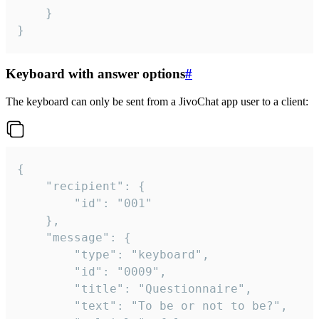
	}

}
Keyboard with answer options
#
The keyboard can only be sent from a JivoChat app user to a client:
{

	"recipient": {

		"id": "001"

	},

	"message": {

		"type": "keyboard",

		"id": "0009",

		"title": "Questionnaire",

		"text": "To be or not to be?",
