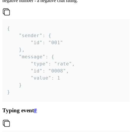
negative number - a negative chat rating.
{

	"sender": {

		"id": "001"

	},

	"message": {

		"type": "rate",

		"id": "0008",

		"value": 1

	}

}
Typing event
#