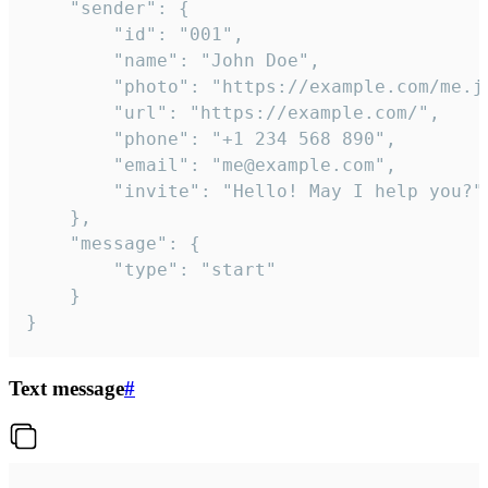
	"sender": {

		"id": "001",

		"name": "John Doe",

		"photo": "https://example.com/me.jpg",

		"url": "https://example.com/",

		"phone": "+1 234 568 890",

		"email": "me@example.com",

		"invite": "Hello! May I help you?"

	},

	"message": {

		"type": "start"

	}

}
Text message
#