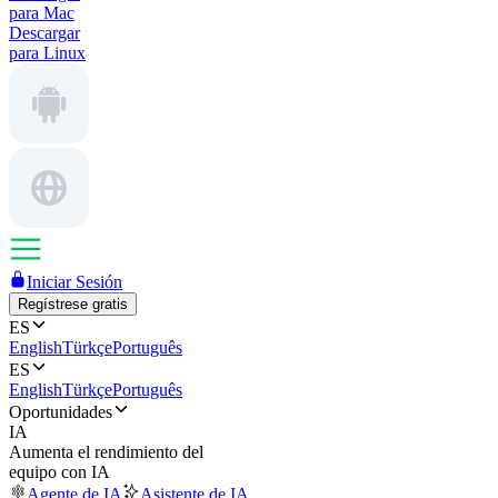
para Mac
Descargar
para Linux
Iniciar Sesión
Regístrese gratis
ES
English
Türkçe
Português
ES
English
Türkçe
Português
Oportunidades
IA
Aumenta el rendimiento del
equipo con IA
Agente de IA
Asistente de IA