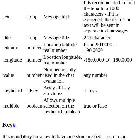
It is recommended to limit
the length to 1000
characters - if it is
text
string
Message text
exceeded, the rest of the
text will be sent in
separate text messages
title
string
Message title
255 characters
Location latitude,
from -90.0000 to
latitude
number
real number
+90.0000
Location longitude,
longitude
number
-180.0000 to +180.0000
real number
Number, usually
value
number
used in the chat
any number
evaluation
Array of Key
keyboard
[]Key
7 keys
structures
Allows multiple
multiple
boolean
selection on the
true or false
keyboard, boolean
Key
#
It is mandatory for a key to have one structure field, both in the