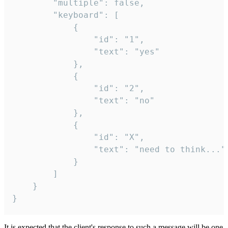
		"multiple": false,

		"keyboard": [

			{

				"id": "1",

				"text": "yes"

			},

			{

				"id": "2",

				"text": "no"

			},

			{

				"id": "X",

				"text": "need to think..."

			}

		]

	}

}
It is expected that the client's response to such a message will be one