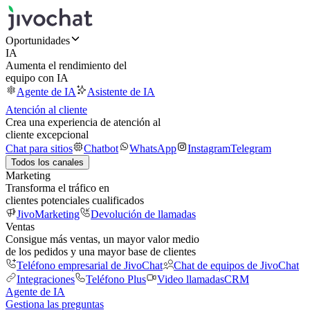
Oportunidades
IA
Aumenta el rendimiento del
equipo con IA
Agente de IA
Asistente de IA
Atención al cliente
Crea una experiencia de atención al
cliente excepcional
Chat para sitios
Chatbot
WhatsApp
Instagram
Telegram
Todos los canales
Marketing
Transforma el tráfico en
clientes potenciales cualificados
JivoMarketing
Devolución de llamadas
Ventas
Consigue más ventas, un mayor valor medio
de los pedidos y una mayor base de clientes
Teléfono empresarial de JivoChat
Chat de equipos de JivoChat
Integraciones
Teléfono Plus
Video llamadas
CRM
Agente de IA
Gestiona las preguntas