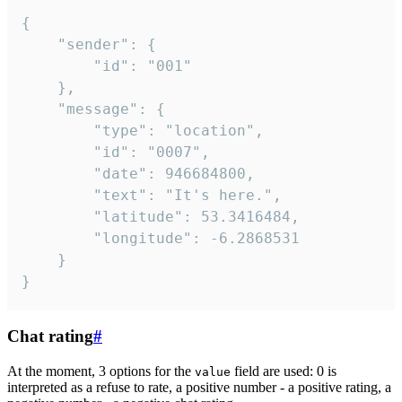
{

	"sender": {

		"id": "001"

	},

	"message": {

		"type": "location",

		"id": "0007",

		"date": 946684800,

		"text": "It's here.",

		"latitude": 53.3416484,

		"longitude": -6.2868531

	}

}
Chat rating
#
At the moment, 3 options for the
field are used: 0 is
value
interpreted as a refuse to rate, a positive number - a positive rating, a