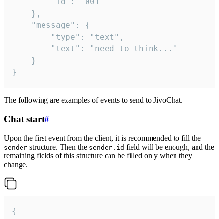
		"id": "001"

	},

	"message": {

		"type": "text",

		"text": "need to think..."

	}

}
The following are examples of events to send to JivoChat.
Chat start
#
Upon the first event from the client, it is recommended to fill the
structure. Then the
field will be enough, and the
sender
sender.id
remaining fields of this structure can be filled only when they
change.
{
