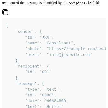
recipient of the message is identified by the
field.
recipient.id
{

	"sender": {

		"id": "XXX",

		"name": "Consultant",

		"photo": "https://example.com/avatar.png",

		"email": "info@jivosite.com"

	},

	"recipient": {

		"id": "001"

	},

	"message": {

		"type": "text",

		"id": "0000",

		"date": 946684800,

		"text": "Hello!"
