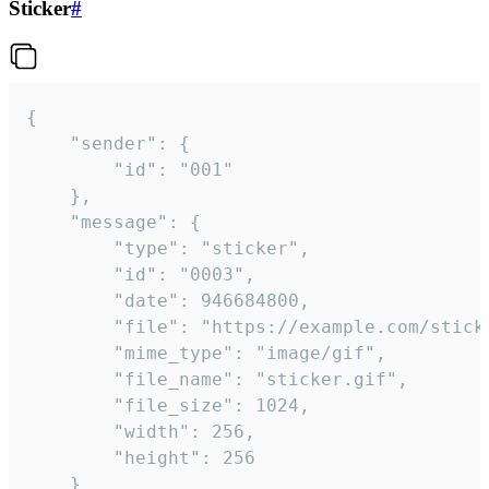
Sticker
#
{

	"sender": {

		"id": "001"

	},

	"message": {

		"type": "sticker",

		"id": "0003",

		"date": 946684800,

		"file": "https://example.com/sticker.gif",

		"mime_type": "image/gif",

		"file_name": "sticker.gif",

		"file_size": 1024,

		"width": 256,

		"height": 256

	}
