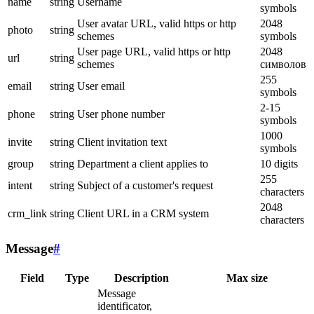
name
string
Username
symbols
User avatar URL, valid https or http
2048
photo
string
schemes
symbols
User page URL, valid https or http
2048
url
string
schemes
символов
255
email
string
User email
symbols
2-15
phone
string
User phone number
symbols
1000
invite
string
Client invitation text
symbols
group
string
Department a client applies to
10 digits
255
intent
string
Subject of a customer's request
characters
2048
crm_link
string
Client URL in a CRM system
characters
Message
#
Field
Type
Description
Max size
Message
identificator,