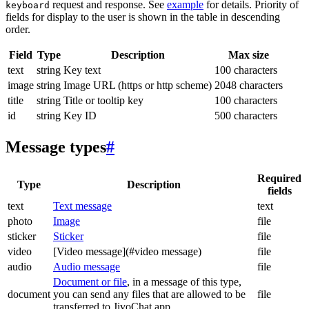
request and response. See
example
for details. Priority of
keyboard
fields for display to the user is shown in the table in descending
order.
Field
Type
Description
Max size
text
string
Key text
100 characters
image
string
Image URL (https or http scheme)
2048 characters
title
string
Title or tooltip key
100 characters
id
string
Key ID
500 characters
Message types
#
Required
Type
Description
fields
text
Text message
text
photo
Image
file
sticker
Sticker
file
video
[Video message](#video message)
file
audio
Audio message
file
Document or file
, in a message of this type,
document
you can send any files that are allowed to be
file
transferred to JivoChat app