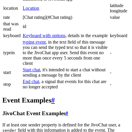
latitude
location
Location
longitude
rate
[Chat rating](#Chat rating)
value
that was
id
read
keyboard
Keyboard with options
, details in the example
keyboard
typing event
, in the text field of this message
you can send the typed text so that it is visible
typein
to the JivoChat app user. Send this event no
-
more than once every 5 seconds from one
client
Start chat
, it's intended to start a chat without
start
-
sending a message by the client
End chat
, a signal that events for this chat are
stop
-
no longer accepted
Event Examples
#
JivoChat Event Examples
#
If at least one sender property is defined for the JivoChat user, a
field with this information is added to the event. The
sender