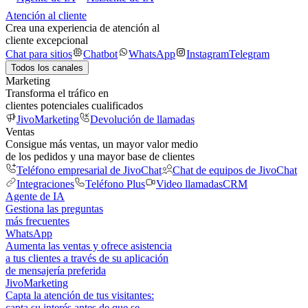
Atención al cliente
Crea una experiencia de atención al
cliente excepcional
Chat para sitios
Chatbot
WhatsApp
Instagram
Telegram
Todos los canales
Marketing
Transforma el tráfico en
clientes potenciales cualificados
JivoMarketing
Devolución de llamadas
Ventas
Consigue más ventas, un mayor valor medio
de los pedidos y una mayor base de clientes
Teléfono empresarial de JivoChat
Chat de equipos de JivoChat
Integraciones
Teléfono Plus
Video llamadas
CRM
Agente de IA
Gestiona las preguntas
más frecuentes
WhatsApp
Aumenta las ventas y ofrece asistencia
a tus clientes a través de su aplicación
de mensajería preferida
JivoMarketing
Capta la atención de tus visitantes:
capta su interés antes de que se