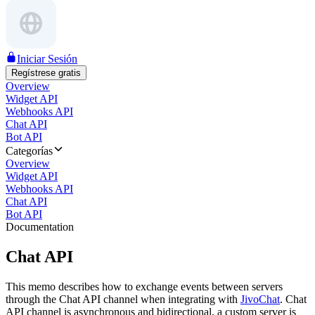
Iniciar Sesión
Regístrese gratis
Overview
Widget API
Webhooks API
Chat API
Bot API
Categorías
Overview
Widget API
Webhooks API
Chat API
Bot API
Documentation
Chat API
This memo describes how to exchange events between servers
through the Chat API channel when integrating with
JivoChat
. Chat
API channel is asynchronous and bidirectional, a custom server is