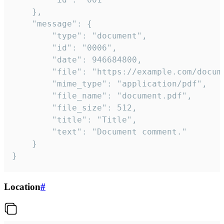
	},

	"message": {

		"type": "document",

		"id": "0006",

		"date": 946684800,

		"file": "https://example.com/document.pdf",

		"mime_type": "application/pdf",

		"file_name": "document.pdf",

		"file_size": 512,

		"title": "Title",

		"text": "Document comment."

	}

}
Location
#