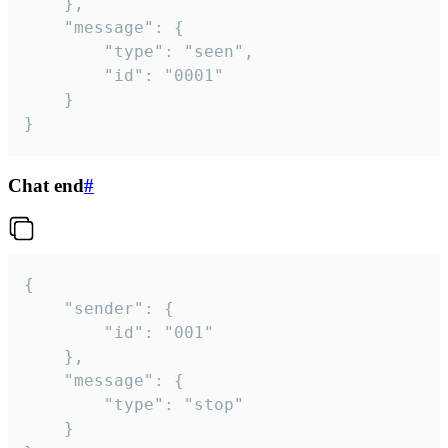
	},

	"message": {

		"type": "seen",

		"id": "0001"

	}

}
Chat end
#
{

	"sender": {

		"id": "001"

	},

	"message": {

		"type": "stop"

	}
