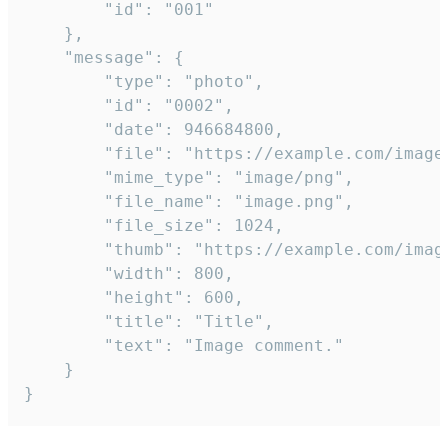
		"id": "001"

	},

	"message": {

		"type": "photo",

		"id": "0002",

		"date": 946684800,

		"file": "https://example.com/image.png",

		"mime_type": "image/png",

		"file_name": "image.png",

		"file_size": 1024,

		"thumb": "https://example.com/image_thumb.png",

		"width": 800,

		"height": 600,

		"title": "Title",

		"text": "Image comment."

	}

}