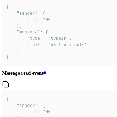
{

	"sender": {

		"id": "001"

	},

	"message": {

		"type": "typein",

		"text": "Wait a minute"

	}

}
Message read event
#
{

	"sender": {

		"id": "001"
