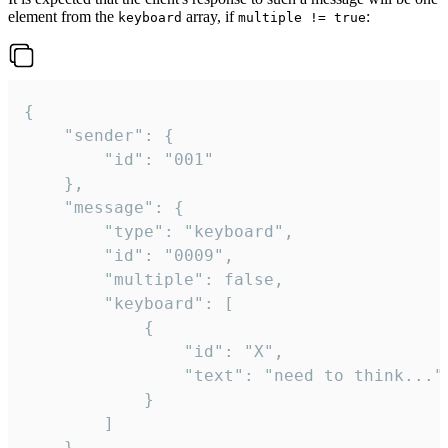
element from the
array, if
:
keyboard
multiple != true
{

	"sender": {

		"id": "001"

	},

	"message": {

		"type": "keyboard",

		"id": "0009",

		"multiple": false,

		"keyboard": [

			{

				"id": "X",

				"text": "need to think..."

			}

		]

	}
