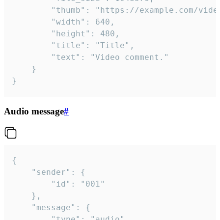
		"thumb": "https://example.com/video_thumb.png",

		"width": 640,

		"height": 480,

		"title": "Title",

		"text": "Video comment."

	}

}
Audio message
#
{

	"sender": {

		"id": "001"

	},

	"message": {

		"type": "audio",
