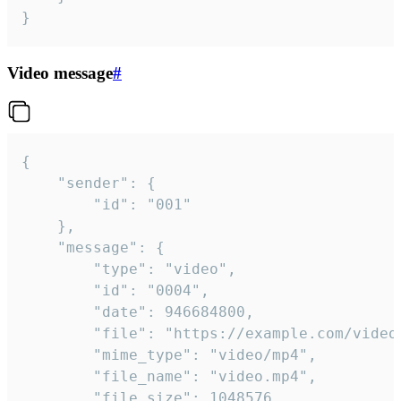
}
Video message
#
{

	"sender": {

		"id": "001"

	},

	"message": {

		"type": "video",

		"id": "0004",

		"date": 946684800,

		"file": "https://example.com/video.mp4",

		"mime_type": "video/mp4",

		"file_name": "video.mp4",

		"file_size": 1048576,
