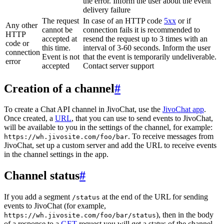
the error. Inform the user about the event
delivery failure
The request
In case of an HTTP code
5xx
or if
Any other
cannot be
connection fails it is recommended to
HTTP
accepted at
resend the request up to 3 times with an
code or
this time.
interval of 3-60 seconds. Inform the user
connection
Event is not
that the event is temporarily undeliverable.
error
accepted
Contact server support
Creation of a channel
#
To create a Chat API channel in JivoChat, use the
JivoChat app
.
Once created, a
URL
, that you can use to send events to JivoChat,
will be available to you in the settings of the channel, for example:
. To receive messages from
https://wh.jivosite.com/foo/bar
JivoChat, set up a custom server and add the URL to receive events
in the channel settings in the app.
Channel status
#
If you add a segment
at the end of the URL for sending
/status
events to JivoChat (for example,
), then in the body
https://wh.jivosite.com/foo/bar/status
of a response to a
GET
-request you will get a status of the channel,