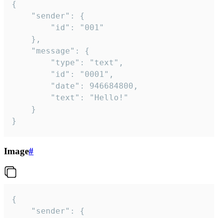
{

	"sender": {

		"id": "001"

	},

	"message": {

		"type": "text",

		"id": "0001",

		"date": 946684800,

		"text": "Hello!"

	}

}
Image
#
{

	"sender": {
