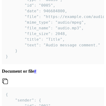
		"id": "0005",

		"date": 946684800,

		"file": "https://example.com/audio.mp3",

		"mime_type": "audio/mpeg",

		"file_name": "audio.mp3",

		"file_size": 2048,

		"title": "Title",

		"text": "Audio message comment."

	}

}
Document or file
#
{

	"sender": {

		"id": "001"
