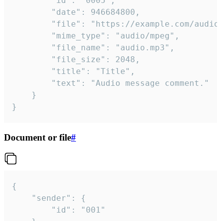
		"id": "0005",

		"date": 946684800,

		"file": "https://example.com/audio.mp3",

		"mime_type": "audio/mpeg",

		"file_name": "audio.mp3",

		"file_size": 2048,

		"title": "Title",

		"text": "Audio message comment."

	}

}
Document or file
#
{

	"sender": {

		"id": "001"
