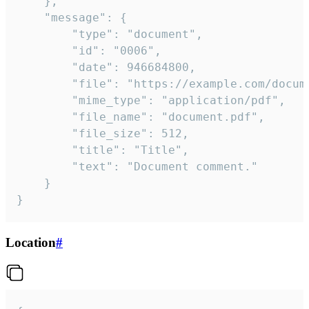
	},

	"message": {

		"type": "document",

		"id": "0006",

		"date": 946684800,

		"file": "https://example.com/document.pdf",

		"mime_type": "application/pdf",

		"file_name": "document.pdf",

		"file_size": 512,

		"title": "Title",

		"text": "Document comment."

	}

}
Location
#