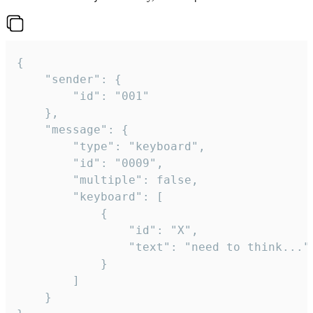
{

	"sender": {

		"id": "001"

	},

	"message": {

		"type": "keyboard",

		"id": "0009",

		"multiple": false,

		"keyboard": [

			{

				"id": "X",

				"text": "need to think..."

			}

		]

	}
