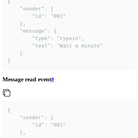
{

	"sender": {

		"id": "001"

	},

	"message": {

		"type": "typein",

		"text": "Wait a minute"

	}

}
Message read event
#
{

	"sender": {

		"id": "001"

	},
