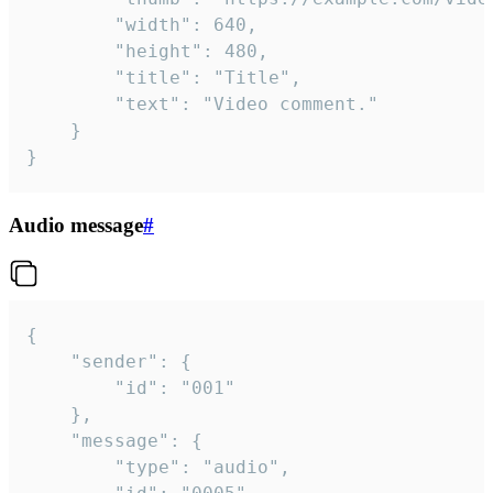
		"width": 640,

		"height": 480,

		"title": "Title",

		"text": "Video comment."

	}

}
Audio message
#
{

	"sender": {

		"id": "001"

	},

	"message": {

		"type": "audio",
