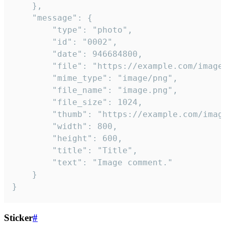
	},

	"message": {

		"type": "photo",

		"id": "0002",

		"date": 946684800,

		"file": "https://example.com/image.png",

		"mime_type": "image/png",

		"file_name": "image.png",

		"file_size": 1024,

		"thumb": "https://example.com/image_thumb.png",

		"width": 800,

		"height": 600,

		"title": "Title",

		"text": "Image comment."

	}

}
Sticker
#