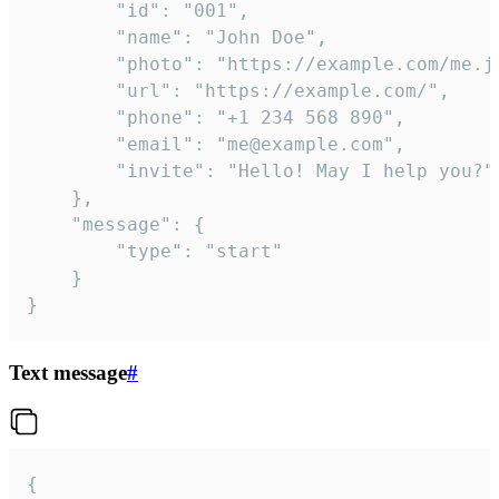
		"id": "001",

		"name": "John Doe",

		"photo": "https://example.com/me.jpg",

		"url": "https://example.com/",

		"phone": "+1 234 568 890",

		"email": "me@example.com",

		"invite": "Hello! May I help you?"

	},

	"message": {

		"type": "start"

	}

}
Text message
#
{
