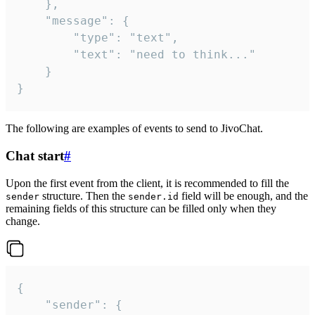
	},

	"message": {

		"type": "text",

		"text": "need to think..."

	}

}
The following are examples of events to send to JivoChat.
Chat start
#
Upon the first event from the client, it is recommended to fill the
structure. Then the
field will be enough, and the
sender
sender.id
remaining fields of this structure can be filled only when they
change.
{

	"sender": {
