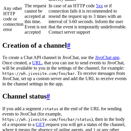
The request
In case of an HTTP code
5xx
or if
Any other
cannot be
connection fails it is recommended to
HTTP
accepted at
resend the request up to 3 times with an
code or
this time.
interval of 3-60 seconds. Inform the user
connection
Event is not
that the event is temporarily undeliverable.
error
accepted
Contact server support
Creation of a channel
#
To create a Chat API channel in JivoChat, use the
JivoChat app
.
Once created, a
URL
, that you can use to send events to JivoChat,
will be available to you in the settings of the channel, for example:
. To receive messages from
https://wh.jivosite.com/foo/bar
JivoChat, set up a custom server and add the URL to receive events
in the channel settings in the app.
Channel status
#
If you add a segment
at the end of the URL for sending
/status
events to JivoChat (for example,
), then in the body
https://wh.jivosite.com/foo/bar/status
of a response to a
GET
-request you will get a status of the channel,
where
means the absence of online agents, and
or any other
0
1