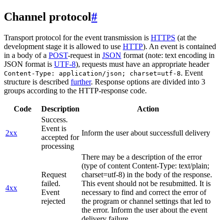
Channel protocol
#
Transport protocol for the event transmission is
HTTPS
(at the
development stage it is allowed to use
HTTP
). An event is contained
in a body of a
POST
-request in
JSON
format (note: text encoding in
JSON format is
UTF-8
), requests must have an appropriate header
. Event
Content-Type: application/json; charset=utf-8
structure is described
further
. Response options are divided into 3
groups according to the HTTP-response code.
Code
Description
Action
Success.
Event is
2xx
Inform the user about successfull delivery
accepted for
processing
There may be a description of the error
(type of content Content-Type: text/plain;
Request
charset=utf-8) in the body of the response.
failed.
This event should not be resubmitted. It is
4xx
Event
necessary to find and correct the error of
rejected
the program or channel settings that led to
the error. Inform the user about the event
delivery failure