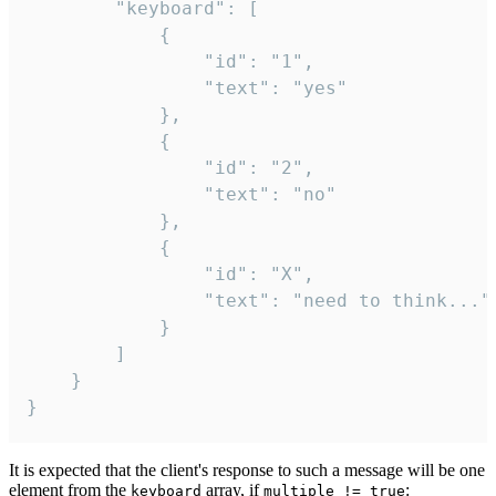
		"keyboard": [

			{

				"id": "1",

				"text": "yes"

			},

			{

				"id": "2",

				"text": "no"

			},

			{

				"id": "X",

				"text": "need to think..."

			}

		]

	}

}
It is expected that the client's response to such a message will be one
element from the
array, if
:
keyboard
multiple != true