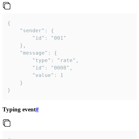
{

	"sender": {

		"id": "001"

	},

	"message": {

		"type": "rate",

		"id": "0008",

		"value": 1

	}

}
Typing event
#