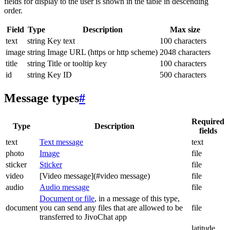
fields for display to the user is shown in the table in descending
order.
Field
Type
Description
Max size
text
string
Key text
100 characters
image
string
Image URL (https or http scheme)
2048 characters
title
string
Title or tooltip key
100 characters
id
string
Key ID
500 characters
Message types
#
Required
Type
Description
fields
text
Text message
text
photo
Image
file
sticker
Sticker
file
video
[Video message](#video message)
file
audio
Audio message
file
Document or file
, in a message of this type,
document
you can send any files that are allowed to be
file
transferred to JivoChat app
latitude