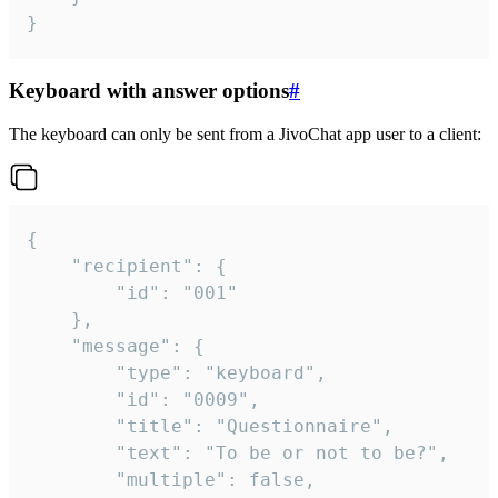
}
Keyboard with answer options
#
The keyboard can only be sent from a JivoChat app user to a client:
{

	"recipient": {

		"id": "001"

	},

	"message": {

		"type": "keyboard",

		"id": "0009",

		"title": "Questionnaire",

		"text": "To be or not to be?",

		"multiple": false,
