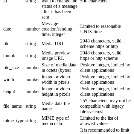
id
string
want to change the
500 characters
status of a message
after it has been
sent
Message
Limited to reasonable
date
number
creation/sending
UNIX time
time, integer
2048 characters, valid
file
string
Media URL
scheme https or http
Media preview
2048 characters, valid
thumb
string
image URL
https or http scheme
Size of media data
Positive integer, limited by
file_size
number
in octets (bytes)
client applications
Image or video
Positive integer, limited by
width
number
width in pixels
client applications
Image or video
Positive integer, limited by
height
number
height in pixels
client applications
255 characters, may not be
Media data file
file_name
string
compatible with legacy
name
file systems!
MIME type of
Limited to the list of
mime_type
string
media data
allowed values
It is recommended to limit