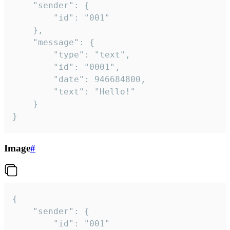
	"sender": {

		"id": "001"

	},

	"message": {

		"type": "text",

		"id": "0001",

		"date": 946684800,

		"text": "Hello!"

	}

}
Image
#
{

	"sender": {

		"id": "001"
