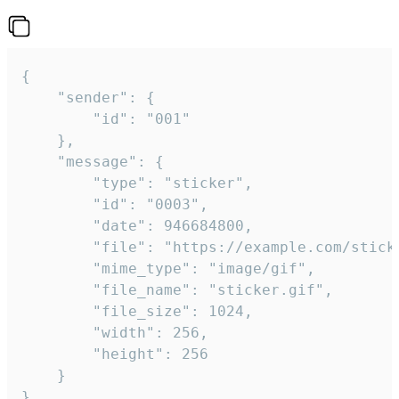
{

	"sender": {

		"id": "001"

	},

	"message": {

		"type": "sticker",

		"id": "0003",

		"date": 946684800,

		"file": "https://example.com/sticker.gif",

		"mime_type": "image/gif",

		"file_name": "sticker.gif",

		"file_size": 1024,

		"width": 256,

		"height": 256

	}

}