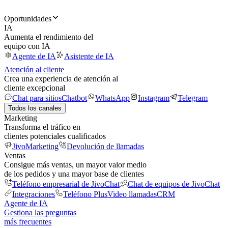
Oportunidades
IA
Aumenta el rendimiento del
equipo con IA
Agente de IA
Asistente de IA
Atención al cliente
Crea una experiencia de atención al
cliente excepcional
Chat para sitios
Chatbot
WhatsApp
Instagram
Telegram
Todos los canales
Marketing
Transforma el tráfico en
clientes potenciales cualificados
JivoMarketing
Devolución de llamadas
Ventas
Consigue más ventas, un mayor valor medio
de los pedidos y una mayor base de clientes
Teléfono empresarial de JivoChat
Chat de equipos de JivoChat
Integraciones
Teléfono Plus
Video llamadas
CRM
Agente de IA
Gestiona las preguntas
más frecuentes