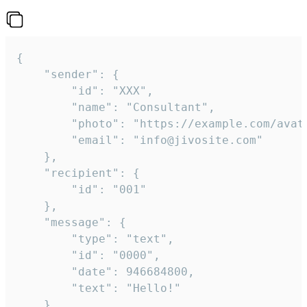
{

	"sender": {

		"id": "XXX",

		"name": "Consultant",

		"photo": "https://example.com/avatar.png",

		"email": "info@jivosite.com"

	},

	"recipient": {

		"id": "001"

	},

	"message": {

		"type": "text",

		"id": "0000",

		"date": 946684800,

		"text": "Hello!"

	}
