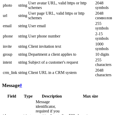
User avatar URL, valid https or http
2048
photo
string
schemes
symbols
User page URL, valid https or http
2048
url
string
schemes
символов
255
email
string
User email
symbols
2-15
phone
string
User phone number
symbols
1000
invite
string
Client invitation text
symbols
group
string
Department a client applies to
10 digits
255
intent
string
Subject of a customer's request
characters
2048
crm_link
string
Client URL in a CRM system
characters
Message
#
Field
Type
Description
Max size
Message
identificator,
required if you