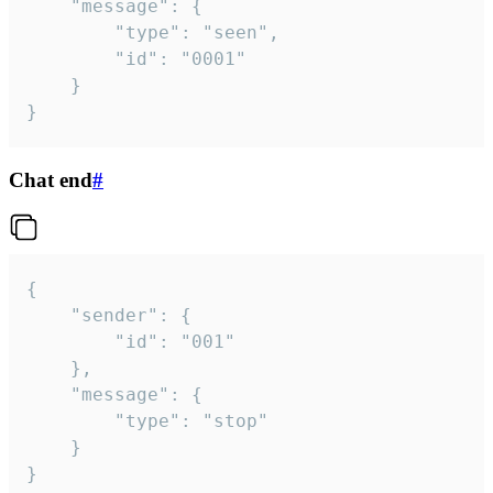
	"message": {

		"type": "seen",

		"id": "0001"

	}

}
Chat end
#
{

	"sender": {

		"id": "001"

	},

	"message": {

		"type": "stop"

	}

}