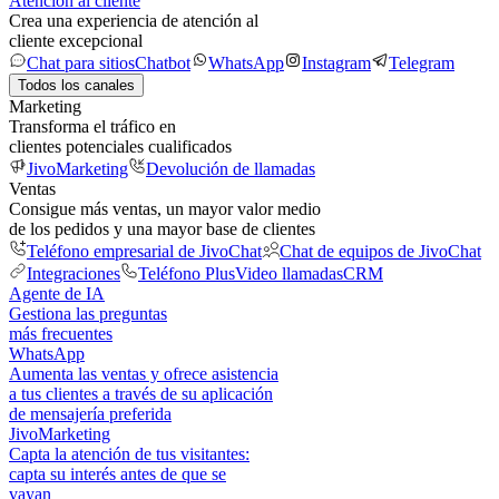
Atención al cliente
Crea una experiencia de atención al
cliente excepcional
Chat para sitios
Chatbot
WhatsApp
Instagram
Telegram
Todos los canales
Marketing
Transforma el tráfico en
clientes potenciales cualificados
JivoMarketing
Devolución de llamadas
Ventas
Consigue más ventas, un mayor valor medio
de los pedidos y una mayor base de clientes
Teléfono empresarial de JivoChat
Chat de equipos de JivoChat
Integraciones
Teléfono Plus
Video llamadas
CRM
Agente de IA
Gestiona las preguntas
más frecuentes
WhatsApp
Aumenta las ventas y ofrece asistencia
a tus clientes a través de su aplicación
de mensajería preferida
JivoMarketing
Capta la atención de tus visitantes:
capta su interés antes de que se
vayan