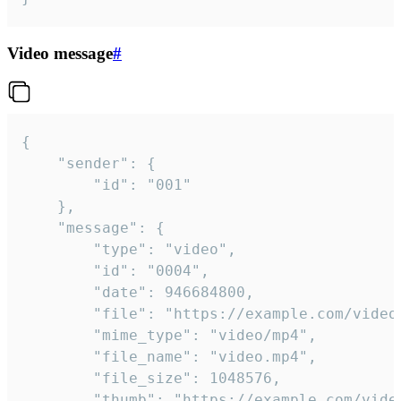
Video message
#
{

	"sender": {

		"id": "001"

	},

	"message": {

		"type": "video",

		"id": "0004",

		"date": 946684800,

		"file": "https://example.com/video.mp4",

		"mime_type": "video/mp4",

		"file_name": "video.mp4",

		"file_size": 1048576,

		"thumb": "https://example.com/video_thumb.png",
