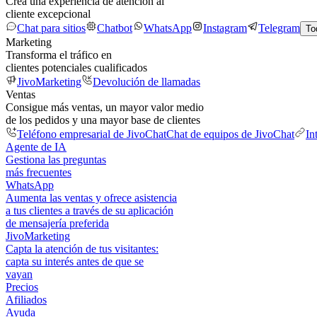
Crea una experiencia de atención al
cliente excepcional
Chat para sitios
Chatbot
WhatsApp
Instagram
Telegram
To
Marketing
Transforma el tráfico en
clientes potenciales cualificados
JivoMarketing
Devolución de llamadas
Ventas
Consigue más ventas, un mayor valor medio
de los pedidos y una mayor base de clientes
Teléfono empresarial de JivoChat
Chat de equipos de JivoChat
In
Agente de IA
Gestiona las preguntas
más frecuentes
WhatsApp
Aumenta las ventas y ofrece asistencia
a tus clientes a través de su aplicación
de mensajería preferida
JivoMarketing
Capta la atención de tus visitantes:
capta su interés antes de que se
vayan
Precios
Afiliados
Ayuda