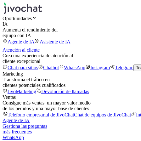
Oportunidades
IA
Aumenta el rendimiento del
equipo con IA
Agente de IA
Asistente de IA
Atención al cliente
Crea una experiencia de atención al
cliente excepcional
Chat para sitios
Chatbot
WhatsApp
Instagram
Telegram
To
Marketing
Transforma el tráfico en
clientes potenciales cualificados
JivoMarketing
Devolución de llamadas
Ventas
Consigue más ventas, un mayor valor medio
de los pedidos y una mayor base de clientes
Teléfono empresarial de JivoChat
Chat de equipos de JivoChat
In
Agente de IA
Gestiona las preguntas
más frecuentes
WhatsApp