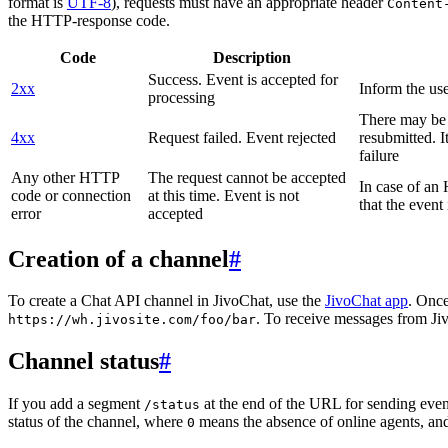
format is
UTF-8
), requests must have an appropriate header
Content
the HTTP-response code.
Code
Description
Success. Event is accepted for
2xx
Inform the use
processing
There may be a
4xx
Request failed. Event rejected
resubmitted. I
failure
Any other HTTP
The request cannot be accepted
In case of a
code or connection
at this time. Event is not
that the event
error
accepted
Creation of a channel
#
To create a Chat API channel in JivoChat, use the
JivoChat app
. Once
. To receive messages from Jiv
https://wh.jivosite.com/foo/bar
Channel status
#
If you add a segment
at the end of the URL for sending even
/status
status of the channel, where
means the absence of online agents, a
0