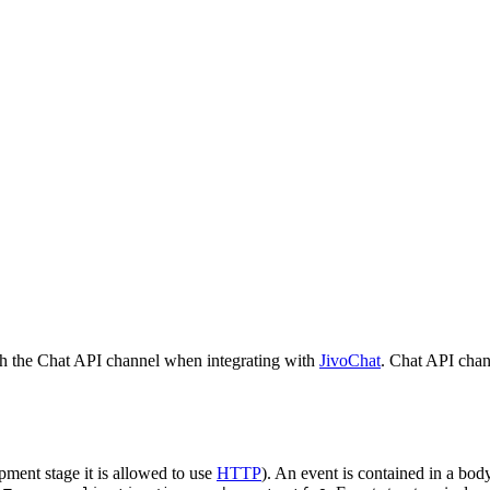
h the Chat API channel when integrating with
JivoChat
. Chat API chan
pment stage it is allowed to use
HTTP
). An event is contained in a bod