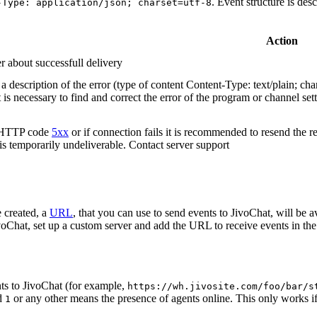
. Event structure is des
-Type: application/json; charset=utf-8
Action
r about successfull delivery
 description of the error (type of content Content-Type: text/plain; cha
t is necessary to find and correct the error of the program or channel sett
n HTTP code
5xx
or if connection fails it is recommended to resend the r
 is temporarily undeliverable. Contact server support
 created, a
URL
, that you can use to send events to JivoChat, will be a
oChat, set up a custom server and add the URL to receive events in the 
ts to JivoChat (for example,
https://wh.jivosite.com/foo/bar/s
nd
or any other means the presence of agents online. This only works if
1