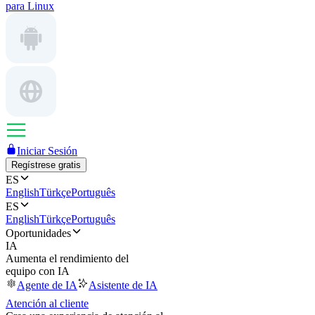
para Linux
Iniciar Sesión
Regístrese gratis
ES
English
Türkçe
Português
ES
English
Türkçe
Português
Oportunidades
IA
Aumenta el rendimiento del
equipo con IA
Agente de IA
Asistente de IA
Atención al cliente