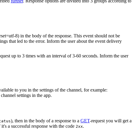
cribed
further
. Response options are divided into 3 groups according to
rset=utf-8) in the body of the response. This event should not be
ings that led to the error. Inform the user about the event delivery
equest up to 3 times with an interval of 3-60 seconds. Inform the user
vailable to you in the settings of the channel, for example:
channel settings in the app.
), then in the body of a response to a
GET
-request you will get a
tatus
 it's a successful response with the code
.
2xx