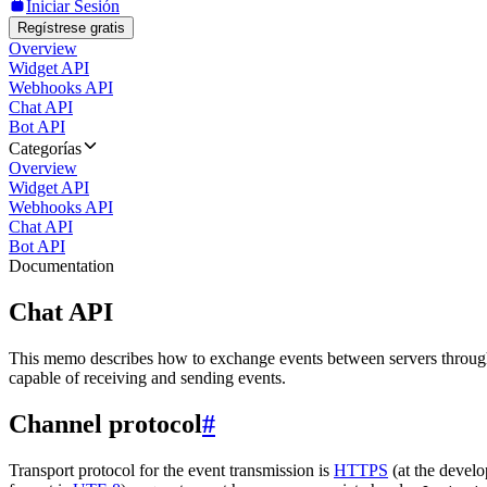
Iniciar Sesión
Regístrese gratis
Overview
Widget API
Webhooks API
Chat API
Bot API
Categorías
Overview
Widget API
Webhooks API
Chat API
Bot API
Documentation
Chat API
This memo describes how to exchange events between servers throug
capable of receiving and sending events.
Channel protocol
#
Transport protocol for the event transmission is
HTTPS
(at the develo