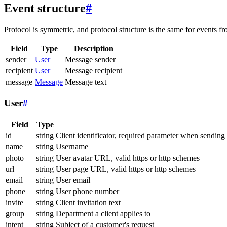
Event structure
#
Protocol is symmetric, and protocol structure is the same for events fr
Field
Type
Description
sender
User
Message sender
recipient
User
Message recipient
message
Message
Message text
User
#
Field
Type
id
string
Client identificator, required parameter when sending
name
string
Username
photo
string
User avatar URL, valid https or http schemes
url
string
User page URL, valid https or http schemes
email
string
User email
phone
string
User phone number
invite
string
Client invitation text
group
string
Department a client applies to
intent
string
Subject of a customer's request