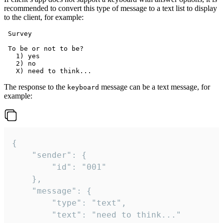
recommended to convert this type of message to a text list to display
to the client, for example:
 Survey

 To be or not to be?

   1) yes

   2) no

The response to the
message can be a text message, for
keyboard
example:
{

	"sender": {

		"id": "001"

	},

	"message": {

		"type": "text",

		"text": "need to think..."
