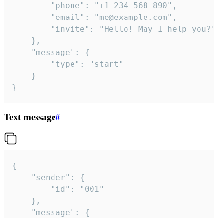
		"phone": "+1 234 568 890",

		"email": "me@example.com",

		"invite": "Hello! May I help you?"

	},

	"message": {

		"type": "start"

	}

}
Text message
#
{

	"sender": {

		"id": "001"

	},

	"message": {
