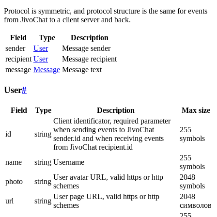
Protocol is symmetric, and protocol structure is the same for events
from JivoChat to a client server and back.
Field
Type
Description
sender
User
Message sender
recipient
User
Message recipient
message
Message
Message text
User
#
Field
Type
Description
Max size
Client identificator, required parameter
when sending events to JivoChat
255
id
string
sender.id and when receiving events
symbols
from JivoChat recipient.id
255
name
string
Username
symbols
User avatar URL, valid https or http
2048
photo
string
schemes
symbols
User page URL, valid https or http
2048
url
string
schemes
символов
255