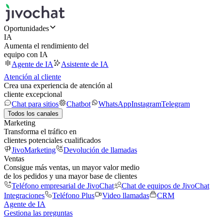
Oportunidades
IA
Aumenta el rendimiento del
equipo con IA
Agente de IA
Asistente de IA
Atención al cliente
Crea una experiencia de atención al
cliente excepcional
Chat para sitios
Chatbot
WhatsApp
Instagram
Telegram
Todos los canales
Marketing
Transforma el tráfico en
clientes potenciales cualificados
JivoMarketing
Devolución de llamadas
Ventas
Consigue más ventas, un mayor valor medio
de los pedidos y una mayor base de clientes
Teléfono empresarial de JivoChat
Chat de equipos de JivoChat
Integraciones
Teléfono Plus
Video llamadas
CRM
Agente de IA
Gestiona las preguntas