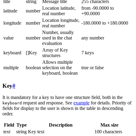
title
string
Message title
255 characters
Location latitude,
from -90.0000 to
latitude
number
real number
+90.0000
Location longitude,
longitude
number
-180.0000 to +180.0000
real number
Number, usually
value
number
used in the chat
any number
evaluation
Array of Key
keyboard
[]Key
7 keys
structures
Allows multiple
multiple
boolean
selection on the
true or false
keyboard, boolean
Key
#
It is mandatory for a key to have one structure field, both in the
request and response. See
example
for details. Priority of
keyboard
fields for display to the user is shown in the table in descending
order.
Field
Type
Description
Max size
text
string
Key text
100 characters