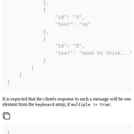
			},

			{

				"id": "2",

				"text": "no"

			},

			{

				"id": "X",

				"text": "need to think..."

			}

		]

	}

}
It is expected that the client's response to such a message will be one
element from the
array, if
:
keyboard
multiple != true
{
