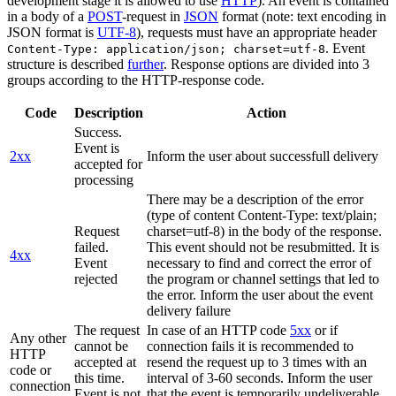
development stage it is allowed to use
HTTP
). An event is contained
in a body of a
POST
-request in
JSON
format (note: text encoding in
JSON format is
UTF-8
), requests must have an appropriate header
. Event
Content-Type: application/json; charset=utf-8
structure is described
further
. Response options are divided into 3
groups according to the HTTP-response code.
Code
Description
Action
Success.
Event is
2xx
Inform the user about successfull delivery
accepted for
processing
There may be a description of the error
(type of content Content-Type: text/plain;
Request
charset=utf-8) in the body of the response.
failed.
This event should not be resubmitted. It is
4xx
Event
necessary to find and correct the error of
rejected
the program or channel settings that led to
the error. Inform the user about the event
delivery failure
The request
In case of an HTTP code
5xx
or if
Any other
cannot be
connection fails it is recommended to
HTTP
accepted at
resend the request up to 3 times with an
code or
this time.
interval of 3-60 seconds. Inform the user
connection
Event is not
that the event is temporarily undeliverable.