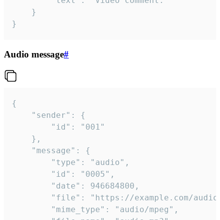
		"text": "Video comment."

	}

}
Audio message
#
{

	"sender": {

		"id": "001"

	},

	"message": {

		"type": "audio",

		"id": "0005",

		"date": 946684800,

		"file": "https://example.com/audio.mp3",

		"mime_type": "audio/mpeg",
