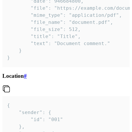
		"date": 946684800,

		"file": "https://example.com/document.pdf",

		"mime_type": "application/pdf",

		"file_name": "document.pdf",

		"file_size": 512,

		"title": "Title",

		"text": "Document comment."

	}

}
Location
#
{

	"sender": {

		"id": "001"

	},
