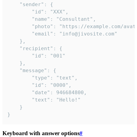
	"sender": {

		"id": "XXX",

		"name": "Consultant",

		"photo": "https://example.com/avatar.png",

		"email": "info@jivosite.com"

	},

	"recipient": {

		"id": "001"

	},

	"message": {

		"type": "text",

		"id": "0000",

		"date": 946684800,

		"text": "Hello!"

	}

}
Keyboard with answer options
#