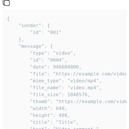
{

	"sender": {

		"id": "001"

	},

	"message": {

		"type": "video",

		"id": "0004",

		"date": 946684800,

		"file": "https://example.com/video.mp4",

		"mime_type": "video/mp4",

		"file_name": "video.mp4",

		"file_size": 1048576,

		"thumb": "https://example.com/video_thumb.png",

		"width": 640,

		"height": 480,

		"title": "Title",
