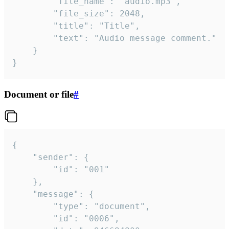
		"file_name": "audio.mp3",

		"file_size": 2048,

		"title": "Title",

		"text": "Audio message comment."

	}

}
Document or file
#
{

	"sender": {

		"id": "001"

	},

	"message": {

		"type": "document",

		"id": "0006",
