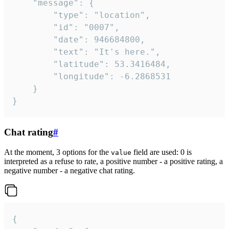
	"message": {

		"type": "location",

		"id": "0007",

		"date": 946684800,

		"text": "It's here.",

		"latitude": 53.3416484,

		"longitude": -6.2868531

	}

}
Chat rating
#
At the moment, 3 options for the
field are used: 0 is
value
interpreted as a refuse to rate, a positive number - a positive rating, a
negative number - a negative chat rating.
{
