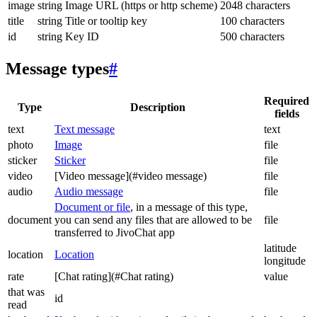
image
string
Image URL (https or http scheme)
2048 characters
title
string
Title or tooltip key
100 characters
id
string
Key ID
500 characters
Message types
#
Required
Type
Description
fields
text
Text message
text
photo
Image
file
sticker
Sticker
file
video
[Video message](#video message)
file
audio
Audio message
file
Document or file
, in a message of this type,
document
you can send any files that are allowed to be
file
transferred to JivoChat app
latitude
location
Location
longitude
rate
[Chat rating](#Chat rating)
value
that was
id
read