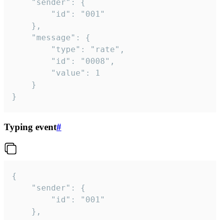
	"sender": {

		"id": "001"

	},

	"message": {

		"type": "rate",

		"id": "0008",

		"value": 1

	}

}
Typing event
#
{

	"sender": {

		"id": "001"

	},
