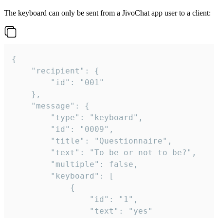
The keyboard can only be sent from a JivoChat app user to a client:
{

	"recipient": {

		"id": "001"

	},

	"message": {

		"type": "keyboard",

		"id": "0009",

		"title": "Questionnaire",

		"text": "To be or not to be?",

		"multiple": false,

		"keyboard": [

			{

				"id": "1",

				"text": "yes"
