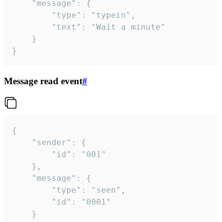
	"message": {

		"type": "typein",

		"text": "Wait a minute"

	}

}
Message read event
#
{

	"sender": {

		"id": "001"

	},

	"message": {

		"type": "seen",

		"id": "0001"

	}
