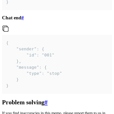
}
Chat end
#
{

	"sender": {

		"id": "001"

	},

	"message": {

		"type": "stop"

	}

}
Problem solving
#
If you find inaccuracies in this memo, please report them to us in