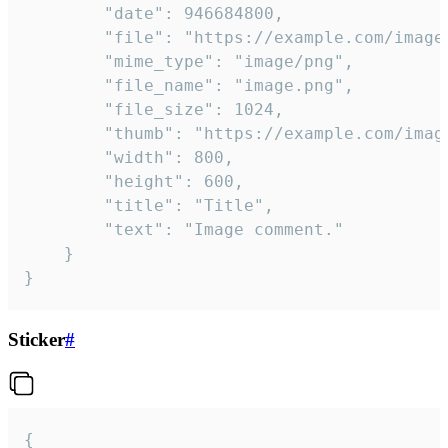
		"date": 946684800,

		"file": "https://example.com/image.png",

		"mime_type": "image/png",

		"file_name": "image.png",

		"file_size": 1024,

		"thumb": "https://example.com/image_thumb.png",

		"width": 800,

		"height": 600,

		"title": "Title",

		"text": "Image comment."

	}

}
Sticker
#
{
