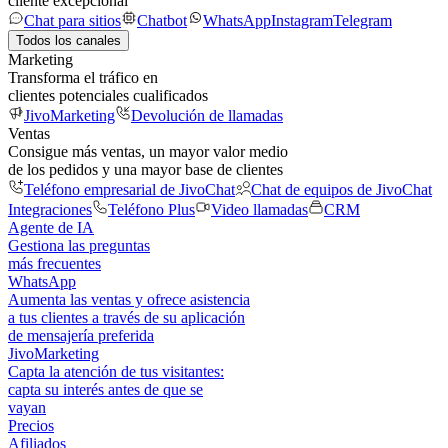
cliente excepcional
Chat para sitios
Chatbot
WhatsApp
Instagram
Telegram
Todos los canales
Marketing
Transforma el tráfico en
clientes potenciales cualificados
JivoMarketing
Devolución de llamadas
Ventas
Consigue más ventas, un mayor valor medio
de los pedidos y una mayor base de clientes
Teléfono empresarial de JivoChat
Chat de equipos de JivoChat
Integraciones
Teléfono Plus
Video llamadas
CRM
Agente de IA
Gestiona las preguntas
más frecuentes
WhatsApp
Aumenta las ventas y ofrece asistencia
a tus clientes a través de su aplicación
de mensajería preferida
JivoMarketing
Capta la atención de tus visitantes:
capta su interés antes de que se
vayan
Precios
Afiliados