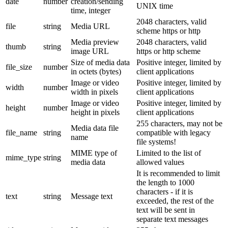
date
number
creation/sending
UNIX time
time, integer
2048 characters, valid
file
string
Media URL
scheme https or http
Media preview
2048 characters, valid
thumb
string
image URL
https or http scheme
Size of media data
Positive integer, limited by
file_size
number
in octets (bytes)
client applications
Image or video
Positive integer, limited by
width
number
width in pixels
client applications
Image or video
Positive integer, limited by
height
number
height in pixels
client applications
255 characters, may not be
Media data file
file_name
string
compatible with legacy
name
file systems!
MIME type of
Limited to the list of
mime_type
string
media data
allowed values
It is recommended to limit
the length to 1000
characters - if it is
text
string
Message text
exceeded, the rest of the
text will be sent in
separate text messages