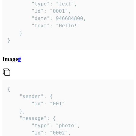
		"type": "text",

		"id": "0001",

		"date": 946684800,

		"text": "Hello!"

	}

}
Image
#
{

	"sender": {

		"id": "001"

	},

	"message": {

		"type": "photo",

		"id": "0002",
