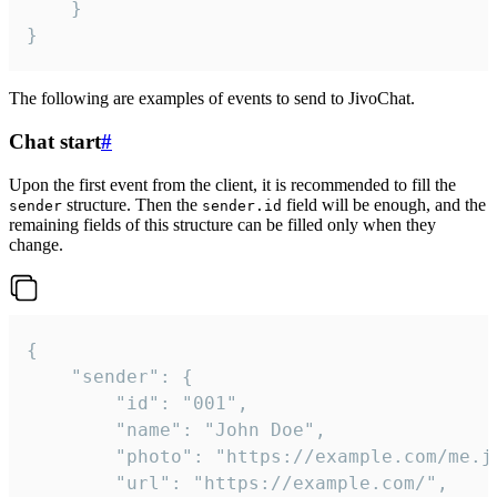
	}

}
The following are examples of events to send to JivoChat.
Chat start
#
Upon the first event from the client, it is recommended to fill the
structure. Then the
field will be enough, and the
sender
sender.id
remaining fields of this structure can be filled only when they
change.
{

	"sender": {

		"id": "001",

		"name": "John Doe",

		"photo": "https://example.com/me.jpg",

		"url": "https://example.com/",
