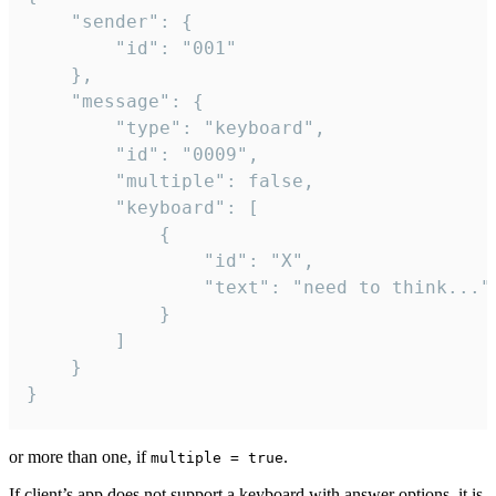
	"sender": {

		"id": "001"

	},

	"message": {

		"type": "keyboard",

		"id": "0009",

		"multiple": false,

		"keyboard": [

			{

				"id": "X",

				"text": "need to think..."

			}

		]

	}

}
or more than one, if
.
multiple = true
If client’s app does not support a keyboard with answer options, it is