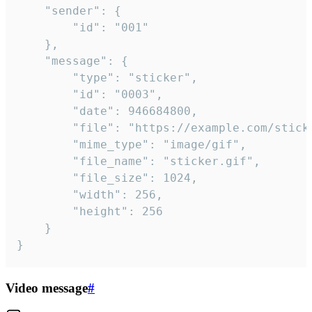
	"sender": {

		"id": "001"

	},

	"message": {

		"type": "sticker",

		"id": "0003",

		"date": 946684800,

		"file": "https://example.com/sticker.gif",

		"mime_type": "image/gif",

		"file_name": "sticker.gif",

		"file_size": 1024,

		"width": 256,

		"height": 256

	}

}
Video message
#