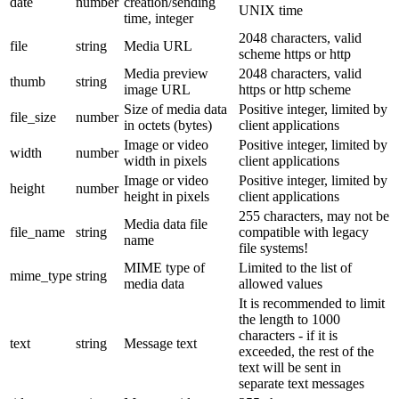
date
number
creation/sending
UNIX time
time, integer
2048 characters, valid
file
string
Media URL
scheme https or http
Media preview
2048 characters, valid
thumb
string
image URL
https or http scheme
Size of media data
Positive integer, limited by
file_size
number
in octets (bytes)
client applications
Image or video
Positive integer, limited by
width
number
width in pixels
client applications
Image or video
Positive integer, limited by
height
number
height in pixels
client applications
255 characters, may not be
Media data file
file_name
string
compatible with legacy
name
file systems!
MIME type of
Limited to the list of
mime_type
string
media data
allowed values
It is recommended to limit
the length to 1000
characters - if it is
text
string
Message text
exceeded, the rest of the
text will be sent in
separate text messages