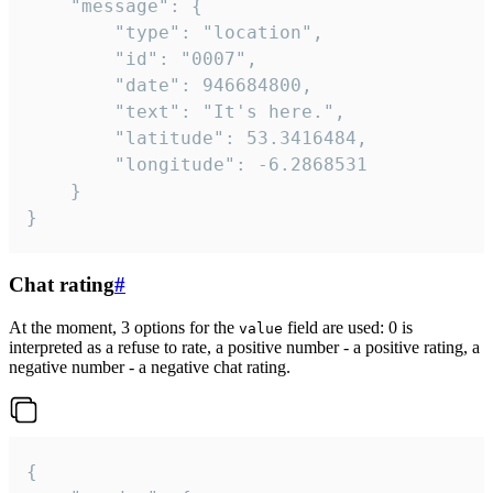
	"message": {

		"type": "location",

		"id": "0007",

		"date": 946684800,

		"text": "It's here.",

		"latitude": 53.3416484,

		"longitude": -6.2868531

	}

}
Chat rating
#
At the moment, 3 options for the
field are used: 0 is
value
interpreted as a refuse to rate, a positive number - a positive rating, a
negative number - a negative chat rating.
{
