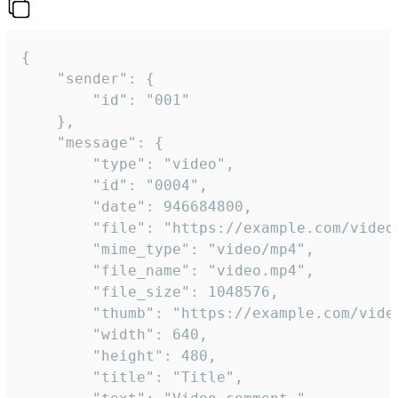
{

	"sender": {

		"id": "001"

	},

	"message": {

		"type": "video",

		"id": "0004",

		"date": 946684800,

		"file": "https://example.com/video.mp4",

		"mime_type": "video/mp4",

		"file_name": "video.mp4",

		"file_size": 1048576,

		"thumb": "https://example.com/video_thumb.png",

		"width": 640,

		"height": 480,

		"title": "Title",
