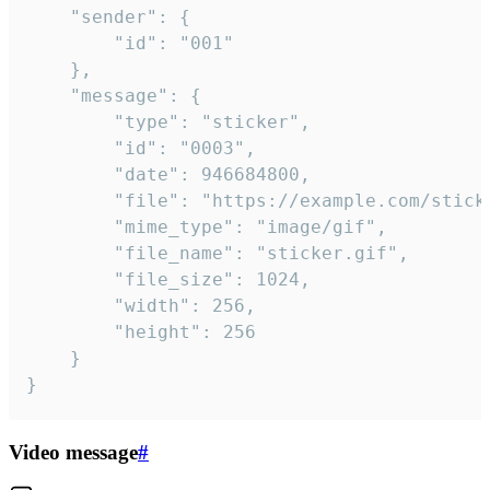
	"sender": {

		"id": "001"

	},

	"message": {

		"type": "sticker",

		"id": "0003",

		"date": 946684800,

		"file": "https://example.com/sticker.gif",

		"mime_type": "image/gif",

		"file_name": "sticker.gif",

		"file_size": 1024,

		"width": 256,

		"height": 256

	}

}
Video message
#