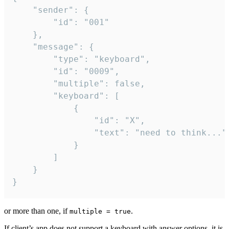
	"sender": {

		"id": "001"

	},

	"message": {

		"type": "keyboard",

		"id": "0009",

		"multiple": false,

		"keyboard": [

			{

				"id": "X",

				"text": "need to think..."

			}

		]

	}

}
or more than one, if
.
multiple = true
If client’s app does not support a keyboard with answer options, it is