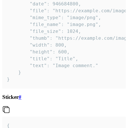
		"date": 946684800,

		"file": "https://example.com/image.png",

		"mime_type": "image/png",

		"file_name": "image.png",

		"file_size": 1024,

		"thumb": "https://example.com/image_thumb.png",

		"width": 800,

		"height": 600,

		"title": "Title",

		"text": "Image comment."

	}

}
Sticker
#
{
