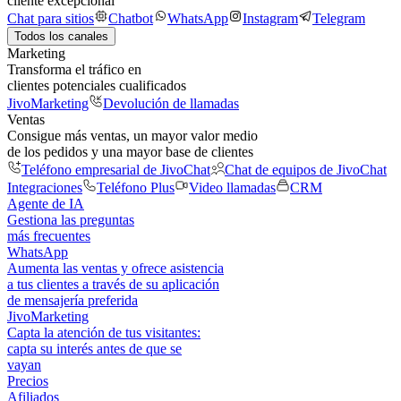
cliente excepcional
Chat para sitios
Chatbot
WhatsApp
Instagram
Telegram
Todos los canales
Marketing
Transforma el tráfico en
clientes potenciales cualificados
JivoMarketing
Devolución de llamadas
Ventas
Consigue más ventas, un mayor valor medio
de los pedidos y una mayor base de clientes
Teléfono empresarial de JivoChat
Chat de equipos de JivoChat
Integraciones
Teléfono Plus
Video llamadas
CRM
Agente de IA
Gestiona las preguntas
más frecuentes
WhatsApp
Aumenta las ventas y ofrece asistencia
a tus clientes a través de su aplicación
de mensajería preferida
JivoMarketing
Capta la atención de tus visitantes:
capta su interés antes de que se
vayan
Precios
Afiliados