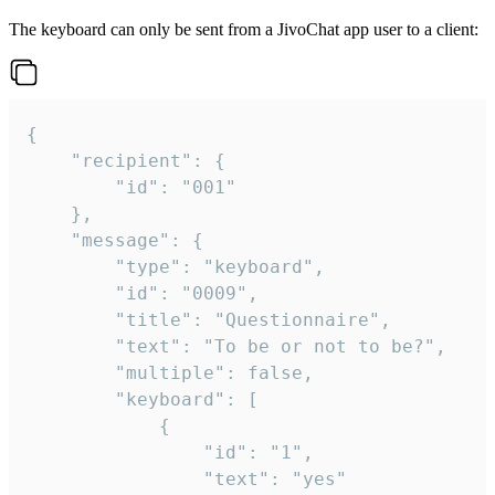
The keyboard can only be sent from a JivoChat app user to a client:
{

	"recipient": {

		"id": "001"

	},

	"message": {

		"type": "keyboard",

		"id": "0009",

		"title": "Questionnaire",

		"text": "To be or not to be?",

		"multiple": false,

		"keyboard": [

			{

				"id": "1",

				"text": "yes"
