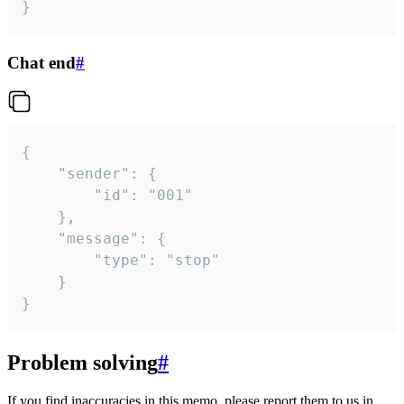
}
Chat end
#
{

	"sender": {

		"id": "001"

	},

	"message": {

		"type": "stop"

	}

}
Problem solving
#
If you find inaccuracies in this memo, please report them to us in