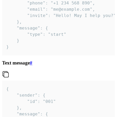
		"phone": "+1 234 568 890",

		"email": "me@example.com",

		"invite": "Hello! May I help you?"

	},

	"message": {

		"type": "start"

	}

}
Text message
#
{

	"sender": {

		"id": "001"

	},

	"message": {
