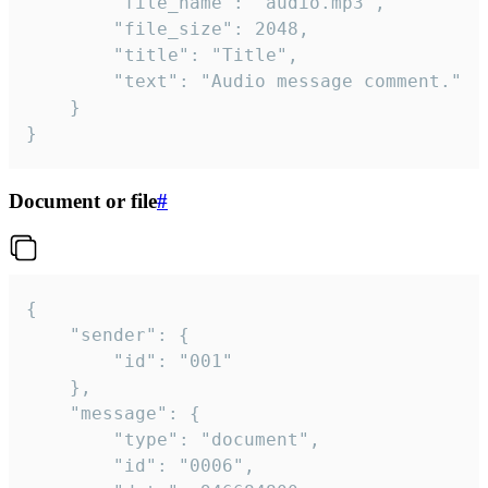
		"file_name": "audio.mp3",

		"file_size": 2048,

		"title": "Title",

		"text": "Audio message comment."

	}

}
Document or file
#
{

	"sender": {

		"id": "001"

	},

	"message": {

		"type": "document",

		"id": "0006",
