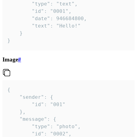
		"type": "text",

		"id": "0001",

		"date": 946684800,

		"text": "Hello!"

	}

}
Image
#
{

	"sender": {

		"id": "001"

	},

	"message": {

		"type": "photo",

		"id": "0002",
