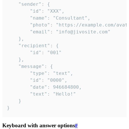
	"sender": {

		"id": "XXX",

		"name": "Consultant",

		"photo": "https://example.com/avatar.png",

		"email": "info@jivosite.com"

	},

	"recipient": {

		"id": "001"

	},

	"message": {

		"type": "text",

		"id": "0000",

		"date": 946684800,

		"text": "Hello!"

	}

}
Keyboard with answer options
#