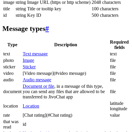
image
string
Image URL (https or http scheme)
2048 characters
title
string
Title or tooltip key
100 characters
id
string
Key ID
500 characters
Message types
#
Required
Type
Description
fields
text
Text message
text
photo
Image
file
sticker
Sticker
file
video
[Video message](#video message)
file
audio
Audio message
file
Document or file
, in a message of this type,
document
you can send any files that are allowed to be
file
transferred to JivoChat app
latitude
location
Location
longitude
rate
[Chat rating](#Chat rating)
value
that was
id
read