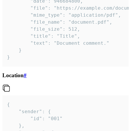
		"date": 946684800,

		"file": "https://example.com/document.pdf",

		"mime_type": "application/pdf",

		"file_name": "document.pdf",

		"file_size": 512,

		"title": "Title",

		"text": "Document comment."

	}

}
Location
#
{

	"sender": {

		"id": "001"

	},
