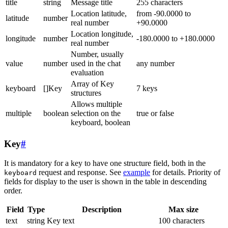
title
string
Message title
255 characters
Location latitude,
from -90.0000 to
latitude
number
real number
+90.0000
Location longitude,
longitude
number
-180.0000 to +180.0000
real number
Number, usually
value
number
used in the chat
any number
evaluation
Array of Key
keyboard
[]Key
7 keys
structures
Allows multiple
multiple
boolean
selection on the
true or false
keyboard, boolean
Key
#
It is mandatory for a key to have one structure field, both in the
request and response. See
example
for details. Priority of
keyboard
fields for display to the user is shown in the table in descending
order.
Field
Type
Description
Max size
text
string
Key text
100 characters