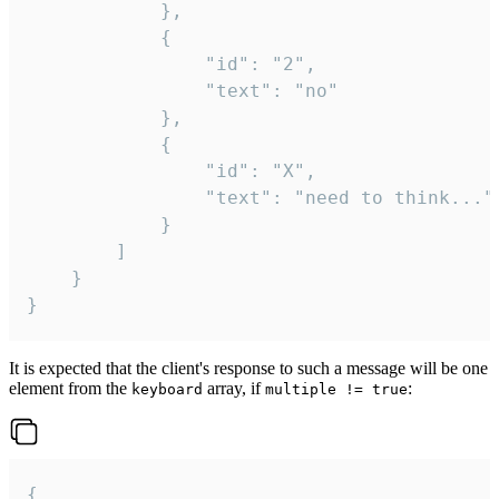
			},

			{

				"id": "2",

				"text": "no"

			},

			{

				"id": "X",

				"text": "need to think..."

			}

		]

	}

}
It is expected that the client's response to such a message will be one
element from the
array, if
:
keyboard
multiple != true
{
