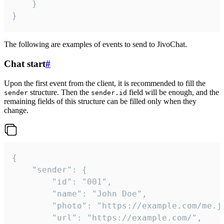
	}

}
The following are examples of events to send to JivoChat.
Chat start
#
Upon the first event from the client, it is recommended to fill the
structure. Then the
field will be enough, and the
sender
sender.id
remaining fields of this structure can be filled only when they
change.
{

	"sender": {

		"id": "001",

		"name": "John Doe",

		"photo": "https://example.com/me.jpg",

		"url": "https://example.com/",
