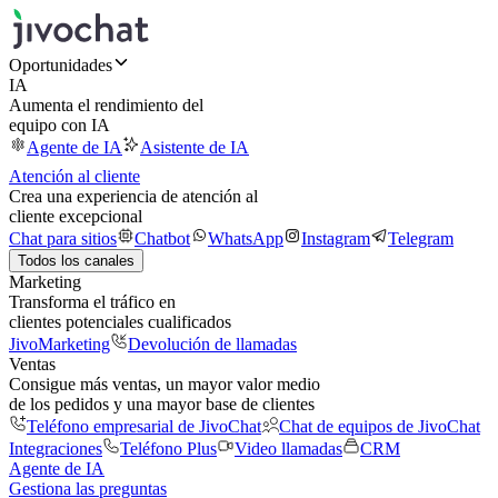
Oportunidades
IA
Aumenta el rendimiento del
equipo con IA
Agente de IA
Asistente de IA
Atención al cliente
Crea una experiencia de atención al
cliente excepcional
Chat para sitios
Chatbot
WhatsApp
Instagram
Telegram
Todos los canales
Marketing
Transforma el tráfico en
clientes potenciales cualificados
JivoMarketing
Devolución de llamadas
Ventas
Consigue más ventas, un mayor valor medio
de los pedidos y una mayor base de clientes
Teléfono empresarial de JivoChat
Chat de equipos de JivoChat
Integraciones
Teléfono Plus
Video llamadas
CRM
Agente de IA
Gestiona las preguntas