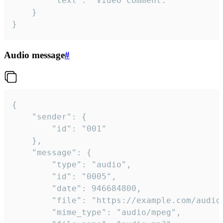
		"text": "Video comment."

	}

}
Audio message
#
{

	"sender": {

		"id": "001"

	},

	"message": {

		"type": "audio",

		"id": "0005",

		"date": 946684800,

		"file": "https://example.com/audio.mp3",

		"mime_type": "audio/mpeg",
