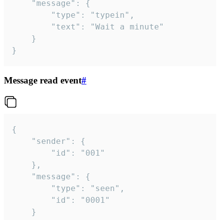
	"message": {

		"type": "typein",

		"text": "Wait a minute"

	}

}
Message read event
#
{

	"sender": {

		"id": "001"

	},

	"message": {

		"type": "seen",

		"id": "0001"

	}
