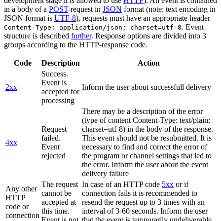
development stage it is allowed to use
HTTP
). An event is contained
in a body of a
POST
-request in
JSON
format (note: text encoding in
JSON format is
UTF-8
), requests must have an appropriate header
. Event
Content-Type: application/json; charset=utf-8
structure is described
further
. Response options are divided into 3
groups according to the HTTP-response code.
Code
Description
Action
Success.
Event is
2xx
Inform the user about successfull delivery
accepted for
processing
There may be a description of the error
(type of content Content-Type: text/plain;
Request
charset=utf-8) in the body of the response.
failed.
This event should not be resubmitted. It is
4xx
Event
necessary to find and correct the error of
rejected
the program or channel settings that led to
the error. Inform the user about the event
delivery failure
The request
In case of an HTTP code
5xx
or if
Any other
cannot be
connection fails it is recommended to
HTTP
accepted at
resend the request up to 3 times with an
code or
this time.
interval of 3-60 seconds. Inform the user
connection
Event is not
that the event is temporarily undeliverable.