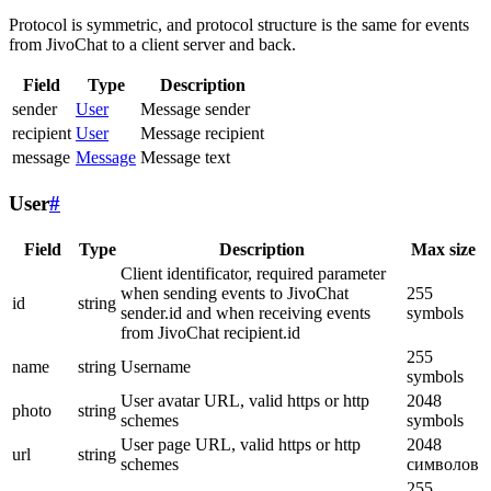
Protocol is symmetric, and protocol structure is the same for events
from JivoChat to a client server and back.
Field
Type
Description
sender
User
Message sender
recipient
User
Message recipient
message
Message
Message text
User
#
Field
Type
Description
Max size
Client identificator, required parameter
when sending events to JivoChat
255
id
string
sender.id and when receiving events
symbols
from JivoChat recipient.id
255
name
string
Username
symbols
User avatar URL, valid https or http
2048
photo
string
schemes
symbols
User page URL, valid https or http
2048
url
string
schemes
символов
255