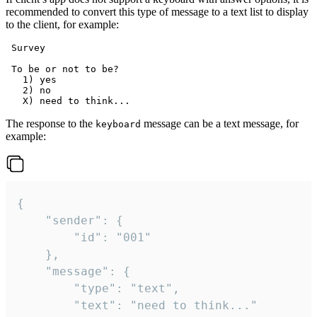
recommended to convert this type of message to a text list to display
to the client, for example:
 Survey

 To be or not to be?

   1) yes

   2) no

The response to the
message can be a text message, for
keyboard
example:
{

	"sender": {

		"id": "001"

	},

	"message": {

		"type": "text",

		"text": "need to think..."
