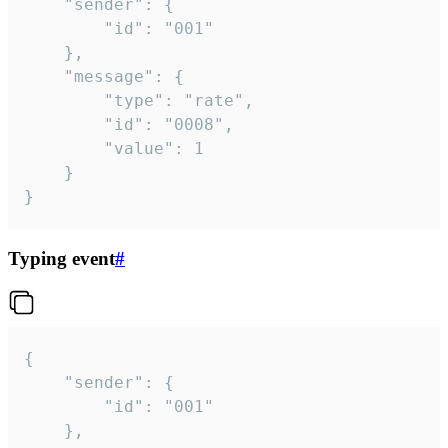
	"sender": {

		"id": "001"

	},

	"message": {

		"type": "rate",

		"id": "0008",

		"value": 1

	}

}
Typing event
#
{

	"sender": {

		"id": "001"

	},
