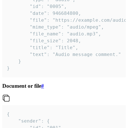
		"id": "0005",

		"date": 946684800,

		"file": "https://example.com/audio.mp3",

		"mime_type": "audio/mpeg",

		"file_name": "audio.mp3",

		"file_size": 2048,

		"title": "Title",

		"text": "Audio message comment."

	}

}
Document or file
#
{

	"sender": {

		"id": "001"
