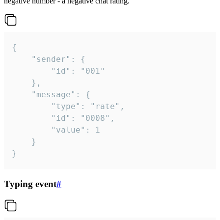
negative number - a negative chat rating.
{

	"sender": {

		"id": "001"

	},

	"message": {

		"type": "rate",

		"id": "0008",

		"value": 1

	}

}
Typing event
#