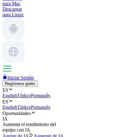
para Mac
Descargar
para Linux
Iniciar Sesión
Regístrese gratis
ES
English
Türkçe
Português
ES
English
Türkçe
Português
Oportunidades
IA
Aumenta el rendimiento del
equipo con IA
Agente de IA
Asistente de IA