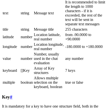
It is recommended to limit
the length to 1000
characters - if it is
text
string
Message text
exceeded, the rest of the
text will be sent in
separate text messages
title
string
Message title
255 characters
Location latitude,
from -90.0000 to
latitude
number
real number
+90.0000
Location longitude,
longitude
number
-180.0000 to +180.0000
real number
Number, usually
value
number
used in the chat
any number
evaluation
Array of Key
keyboard
[]Key
7 keys
structures
Allows multiple
multiple
boolean
selection on the
true or false
keyboard, boolean
Key
#
It is mandatory for a key to have one structure field, both in the