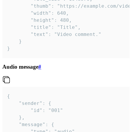
		"thumb": "https://example.com/video_thumb.png",

		"width": 640,

		"height": 480,

		"title": "Title",

		"text": "Video comment."

	}

}
Audio message
#
{

	"sender": {

		"id": "001"

	},

	"message": {

		"type": "audio",
