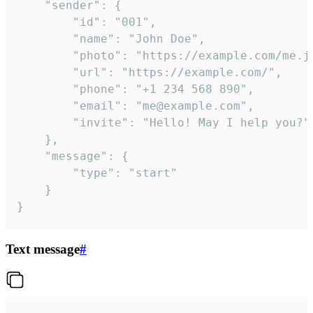
	"sender": {

		"id": "001",

		"name": "John Doe",

		"photo": "https://example.com/me.jpg",

		"url": "https://example.com/",

		"phone": "+1 234 568 890",

		"email": "me@example.com",

		"invite": "Hello! May I help you?"

	},

	"message": {

		"type": "start"

	}

}
Text message
#