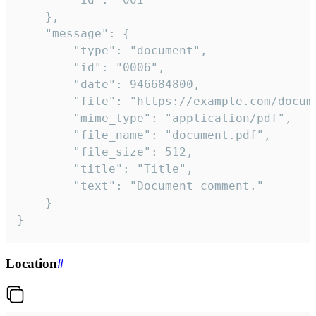
	},

	"message": {

		"type": "document",

		"id": "0006",

		"date": 946684800,

		"file": "https://example.com/document.pdf",

		"mime_type": "application/pdf",

		"file_name": "document.pdf",

		"file_size": 512,

		"title": "Title",

		"text": "Document comment."

	}

}
Location
#