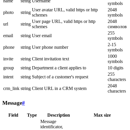
name
string
Username
symbols
User avatar URL, valid https or http
2048
photo
string
schemes
symbols
User page URL, valid https or http
2048
url
string
schemes
символов
255
email
string
User email
symbols
2-15
phone
string
User phone number
symbols
1000
invite
string
Client invitation text
symbols
group
string
Department a client applies to
10 digits
255
intent
string
Subject of a customer's request
characters
2048
crm_link
string
Client URL in a CRM system
characters
Message
#
Field
Type
Description
Max size
Message
identificator,