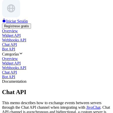
Iniciar Sesión
Regístrese gratis
Overview
Widget API
Webhooks API
Chat API
Bot API
Categorías
Overview
Widget API
Webhooks API
Chat API
Bot API
Documentation
Chat API
This memo describes how to exchange events between servers
through the Chat API channel when integrating with
JivoChat
. Chat
API channel is asynchronous and bidirectional, a custom server is