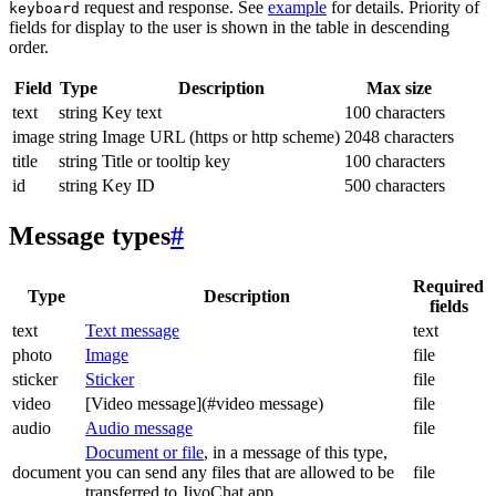
request and response. See
example
for details. Priority of
keyboard
fields for display to the user is shown in the table in descending
order.
Field
Type
Description
Max size
text
string
Key text
100 characters
image
string
Image URL (https or http scheme)
2048 characters
title
string
Title or tooltip key
100 characters
id
string
Key ID
500 characters
Message types
#
Required
Type
Description
fields
text
Text message
text
photo
Image
file
sticker
Sticker
file
video
[Video message](#video message)
file
audio
Audio message
file
Document or file
, in a message of this type,
document
you can send any files that are allowed to be
file
transferred to JivoChat app