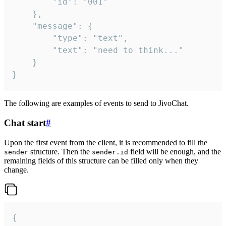
		"id": "001"

	},

	"message": {

		"type": "text",

		"text": "need to think..."

	}

}
The following are examples of events to send to JivoChat.
Chat start
#
Upon the first event from the client, it is recommended to fill the
structure. Then the
field will be enough, and the
sender
sender.id
remaining fields of this structure can be filled only when they
change.
{
