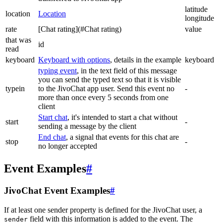
latitude
location
Location
longitude
rate
[Chat rating](#Chat rating)
value
that was
id
read
keyboard
Keyboard with options
, details in the example
keyboard
typing event
, in the text field of this message
you can send the typed text so that it is visible
typein
to the JivoChat app user. Send this event no
-
more than once every 5 seconds from one
client
Start chat
, it's intended to start a chat without
start
-
sending a message by the client
End chat
, a signal that events for this chat are
stop
-
no longer accepted
Event Examples
#
JivoChat Event Examples
#
If at least one sender property is defined for the JivoChat user, a
field with this information is added to the event. The
sender