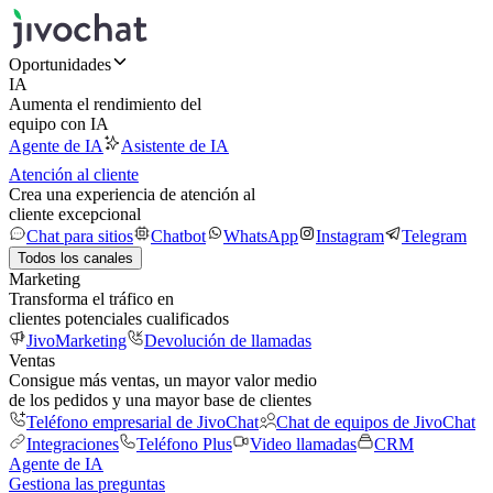
Oportunidades
IA
Aumenta el rendimiento del
equipo con IA
Agente de IA
Asistente de IA
Atención al cliente
Crea una experiencia de atención al
cliente excepcional
Chat para sitios
Chatbot
WhatsApp
Instagram
Telegram
Todos los canales
Marketing
Transforma el tráfico en
clientes potenciales cualificados
JivoMarketing
Devolución de llamadas
Ventas
Consigue más ventas, un mayor valor medio
de los pedidos y una mayor base de clientes
Teléfono empresarial de JivoChat
Chat de equipos de JivoChat
Integraciones
Teléfono Plus
Video llamadas
CRM
Agente de IA
Gestiona las preguntas