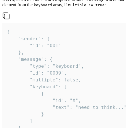
element from the
array, if
:
keyboard
multiple != true
{

	"sender": {

		"id": "001"

	},

	"message": {

		"type": "keyboard",

		"id": "0009",

		"multiple": false,

		"keyboard": [

			{

				"id": "X",

				"text": "need to think..."

			}

		]

	}
