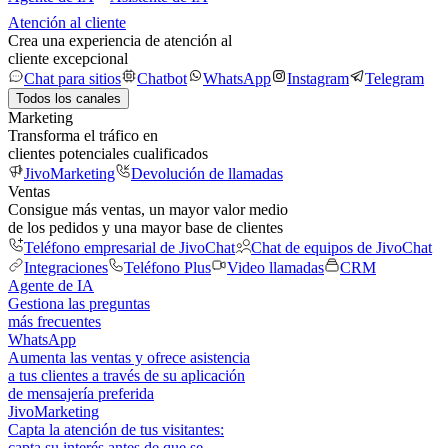
Atención al cliente
Crea una experiencia de atención al
cliente excepcional
Chat para sitios
Chatbot
WhatsApp
Instagram
Telegram
Todos los canales
Marketing
Transforma el tráfico en
clientes potenciales cualificados
JivoMarketing
Devolución de llamadas
Ventas
Consigue más ventas, un mayor valor medio
de los pedidos y una mayor base de clientes
Teléfono empresarial de JivoChat
Chat de equipos de JivoChat
Integraciones
Teléfono Plus
Video llamadas
CRM
Agente de IA
Gestiona las preguntas
más frecuentes
WhatsApp
Aumenta las ventas y ofrece asistencia
a tus clientes a través de su aplicación
de mensajería preferida
JivoMarketing
Capta la atención de tus visitantes:
capta su interés antes de que se