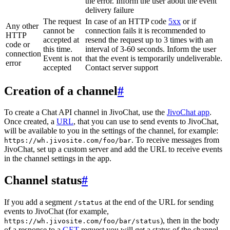
the error. Inform the user about the event
delivery failure
The request
In case of an HTTP code
5xx
or if
Any other
cannot be
connection fails it is recommended to
HTTP
accepted at
resend the request up to 3 times with an
code or
this time.
interval of 3-60 seconds. Inform the user
connection
Event is not
that the event is temporarily undeliverable.
error
accepted
Contact server support
Creation of a channel
#
To create a Chat API channel in JivoChat, use the
JivoChat app
.
Once created, a
URL
, that you can use to send events to JivoChat,
will be available to you in the settings of the channel, for example:
. To receive messages from
https://wh.jivosite.com/foo/bar
JivoChat, set up a custom server and add the URL to receive events
in the channel settings in the app.
Channel status
#
If you add a segment
at the end of the URL for sending
/status
events to JivoChat (for example,
), then in the body
https://wh.jivosite.com/foo/bar/status
of a response to a
GET
-request you will get a status of the channel,