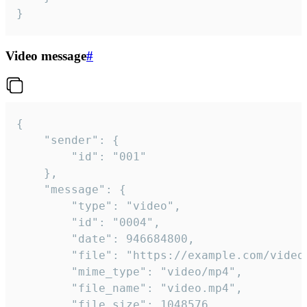
}
Video message
#
{

	"sender": {

		"id": "001"

	},

	"message": {

		"type": "video",

		"id": "0004",

		"date": 946684800,

		"file": "https://example.com/video.mp4",

		"mime_type": "video/mp4",

		"file_name": "video.mp4",

		"file_size": 1048576,
