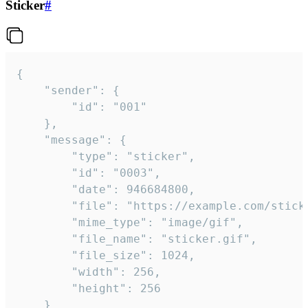
Sticker
#
{

	"sender": {

		"id": "001"

	},

	"message": {

		"type": "sticker",

		"id": "0003",

		"date": 946684800,

		"file": "https://example.com/sticker.gif",

		"mime_type": "image/gif",

		"file_name": "sticker.gif",

		"file_size": 1024,

		"width": 256,

		"height": 256

	}
