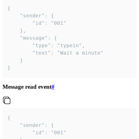
{

	"sender": {

		"id": "001"

	},

	"message": {

		"type": "typein",

		"text": "Wait a minute"

	}

}
Message read event
#
{

	"sender": {

		"id": "001"
