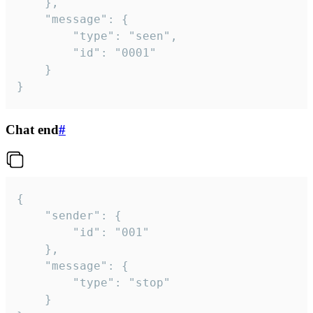
	},

	"message": {

		"type": "seen",

		"id": "0001"

	}

}
Chat end
#
{

	"sender": {

		"id": "001"

	},

	"message": {

		"type": "stop"

	}
