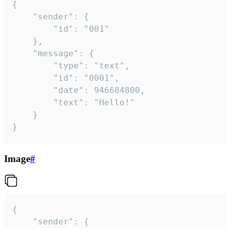
{

	"sender": {

		"id": "001"

	},

	"message": {

		"type": "text",

		"id": "0001",

		"date": 946684800,

		"text": "Hello!"

	}

}
Image
#
{

	"sender": {
