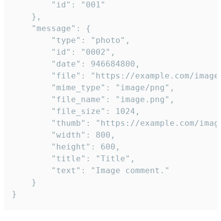
		"id": "001"

	},

	"message": {

		"type": "photo",

		"id": "0002",

		"date": 946684800,

		"file": "https://example.com/image.png",

		"mime_type": "image/png",

		"file_name": "image.png",

		"file_size": 1024,

		"thumb": "https://example.com/image_thumb.png",

		"width": 800,

		"height": 600,

		"title": "Title",

		"text": "Image comment."

	}

}