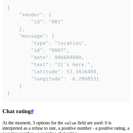
{

	"sender": {

		"id": "001"

	},

	"message": {

		"type": "location",

		"id": "0007",

		"date": 946684800,

		"text": "It's here.",

		"latitude": 53.3416484,

		"longitude": -6.2868531

	}

}
Chat rating
#
At the moment, 3 options for the
field are used: 0 is
value
interpreted as a refuse to rate, a positive number - a positive rating, a