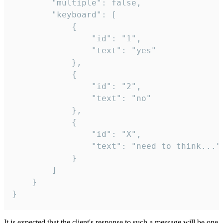
		"multiple": false,

		"keyboard": [

			{

				"id": "1",

				"text": "yes"

			},

			{

				"id": "2",

				"text": "no"

			},

			{

				"id": "X",

				"text": "need to think..."

			}

		]

	}

}
It is expected that the client's response to such a message will be one