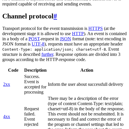
required capable of receiving and sending events.
Channel protocol
#
Transport protocol for the event transmission is
HTTPS
(at the
development stage it is allowed to use
HTTP
). An event is contained
in a body of a
POST
-request in
JSON
format (note: text encoding in
JSON format is
UTF-8
), requests must have an appropriate header
. Event
Content-Type: application/json; charset=utf-8
structure is described
further
. Response options are divided into 3
groups according to the HTTP-response code.
Code
Description
Action
Success.
Event is
2xx
Inform the user about successfull delivery
accepted for
processing
There may be a description of the error
(type of content Content-Type: text/plain;
Request
charset=utf-8) in the body of the response.
failed.
This event should not be resubmitted. It is
4xx
Event
necessary to find and correct the error of
rejected
the program or channel settings that led to