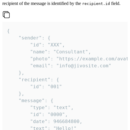
recipient of the message is identified by the
field.
recipient.id
{

	"sender": {

		"id": "XXX",

		"name": "Consultant",

		"photo": "https://example.com/avatar.png",

		"email": "info@jivosite.com"

	},

	"recipient": {

		"id": "001"

	},

	"message": {

		"type": "text",

		"id": "0000",

		"date": 946684800,

		"text": "Hello!"
