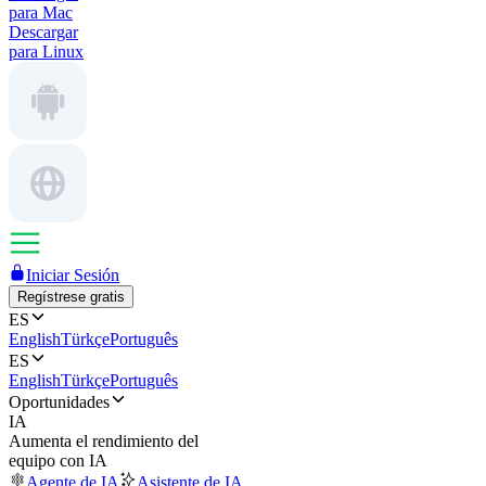
para Mac
Descargar
para Linux
Iniciar Sesión
Regístrese gratis
ES
English
Türkçe
Português
ES
English
Türkçe
Português
Oportunidades
IA
Aumenta el rendimiento del
equipo con IA
Agente de IA
Asistente de IA