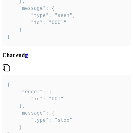
	},

	"message": {

		"type": "seen",

		"id": "0001"

	}

}
Chat end
#
{

	"sender": {

		"id": "001"

	},

	"message": {

		"type": "stop"

	}
