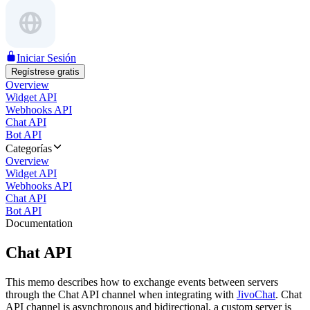
Iniciar Sesión
Regístrese gratis
Overview
Widget API
Webhooks API
Chat API
Bot API
Categorías
Overview
Widget API
Webhooks API
Chat API
Bot API
Documentation
Chat API
This memo describes how to exchange events between servers
through the Chat API channel when integrating with
JivoChat
. Chat
API channel is asynchronous and bidirectional, a custom server is