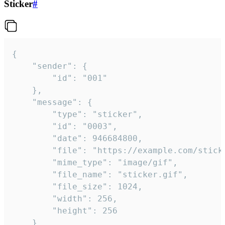
Sticker
#
{

	"sender": {

		"id": "001"

	},

	"message": {

		"type": "sticker",

		"id": "0003",

		"date": 946684800,

		"file": "https://example.com/sticker.gif",

		"mime_type": "image/gif",

		"file_name": "sticker.gif",

		"file_size": 1024,

		"width": 256,

		"height": 256

	}
