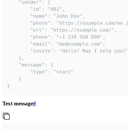
	"sender": {

		"id": "001",

		"name": "John Doe",

		"photo": "https://example.com/me.jpg",

		"url": "https://example.com/",

		"phone": "+1 234 568 890",

		"email": "me@example.com",

		"invite": "Hello! May I help you?"

	},

	"message": {

		"type": "start"

	}

}
Text message
#