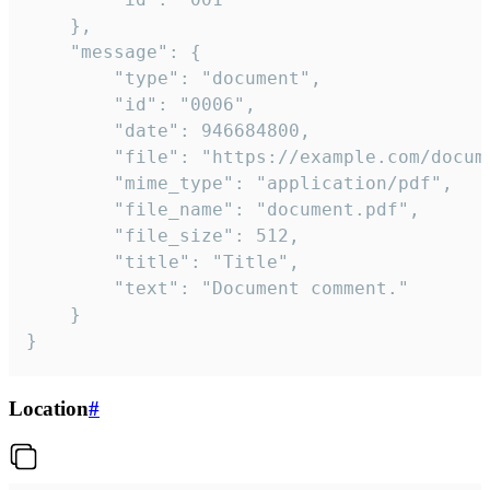
	},

	"message": {

		"type": "document",

		"id": "0006",

		"date": 946684800,

		"file": "https://example.com/document.pdf",

		"mime_type": "application/pdf",

		"file_name": "document.pdf",

		"file_size": 512,

		"title": "Title",

		"text": "Document comment."

	}

}
Location
#