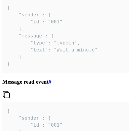
{

	"sender": {

		"id": "001"

	},

	"message": {

		"type": "typein",

		"text": "Wait a minute"

	}

}
Message read event
#
{

	"sender": {

		"id": "001"
