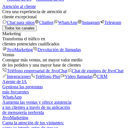
Atención al cliente
Crea una experiencia de atención al
cliente excepcional
Chat para sitios
Chatbot
WhatsApp
Instagram
Telegram
Todos los canales
Marketing
Transforma el tráfico en
clientes potenciales cualificados
JivoMarketing
Devolución de llamadas
Ventas
Consigue más ventas, un mayor valor medio
de los pedidos y una mayor base de clientes
Teléfono empresarial de JivoChat
Chat de equipos de JivoChat
Integraciones
Teléfono Plus
Video llamadas
CRM
Agente de IA
Gestiona las preguntas
más frecuentes
WhatsApp
Aumenta las ventas y ofrece asistencia
a tus clientes a través de su aplicación
de mensajería preferida
JivoMarketing
Capta la atención de tus visitantes:
capta su interés antes de que se