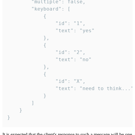
		"multiple": false,

		"keyboard": [

			{

				"id": "1",

				"text": "yes"

			},

			{

				"id": "2",

				"text": "no"

			},

			{

				"id": "X",

				"text": "need to think..."

			}

		]

	}

}
It is expected that the client's response to such a message will be one