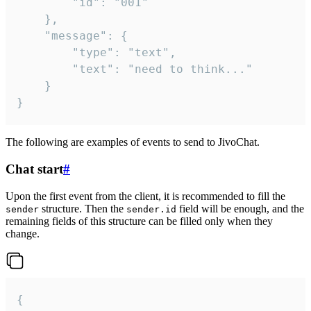
		"id": "001"

	},

	"message": {

		"type": "text",

		"text": "need to think..."

	}

}
The following are examples of events to send to JivoChat.
Chat start
#
Upon the first event from the client, it is recommended to fill the
structure. Then the
field will be enough, and the
sender
sender.id
remaining fields of this structure can be filled only when they
change.
{
