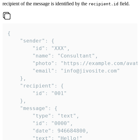
recipient of the message is identified by the
field.
recipient.id
{

	"sender": {

		"id": "XXX",

		"name": "Consultant",

		"photo": "https://example.com/avatar.png",

		"email": "info@jivosite.com"

	},

	"recipient": {

		"id": "001"

	},

	"message": {

		"type": "text",

		"id": "0000",

		"date": 946684800,

		"text": "Hello!"
