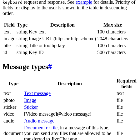
request and response. See
example
for details. Priority of
keyboard
fields for display to the user is shown in the table in descending
order.
Field
Type
Description
Max size
text
string
Key text
100 characters
image
string
Image URL (https or http scheme)
2048 characters
title
string
Title or tooltip key
100 characters
id
string
Key ID
500 characters
Message types
#
Required
Type
Description
fields
text
Text message
text
photo
Image
file
sticker
Sticker
file
video
[Video message](#video message)
file
audio
Audio message
file
Document or file
, in a message of this type,
document
you can send any files that are allowed to be
file
transferred to JivoChat app