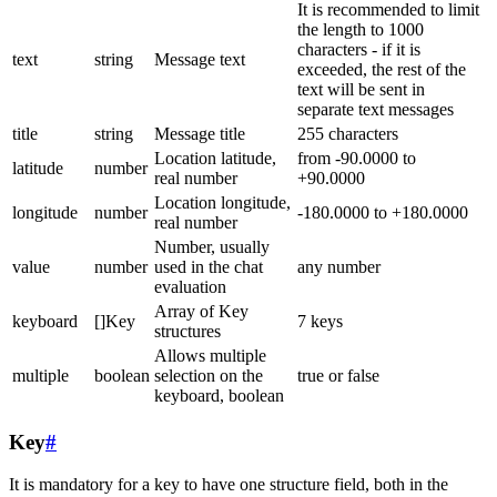
It is recommended to limit
the length to 1000
characters - if it is
text
string
Message text
exceeded, the rest of the
text will be sent in
separate text messages
title
string
Message title
255 characters
Location latitude,
from -90.0000 to
latitude
number
real number
+90.0000
Location longitude,
longitude
number
-180.0000 to +180.0000
real number
Number, usually
value
number
used in the chat
any number
evaluation
Array of Key
keyboard
[]Key
7 keys
structures
Allows multiple
multiple
boolean
selection on the
true or false
keyboard, boolean
Key
#
It is mandatory for a key to have one structure field, both in the