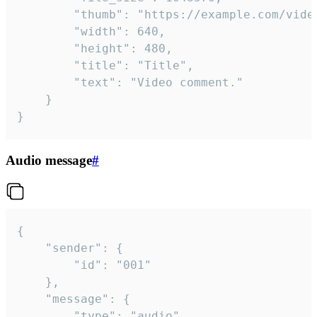
		"thumb": "https://example.com/video_thumb.png",

		"width": 640,

		"height": 480,

		"title": "Title",

		"text": "Video comment."

	}

}
Audio message
#
{

	"sender": {

		"id": "001"

	},

	"message": {

		"type": "audio",
