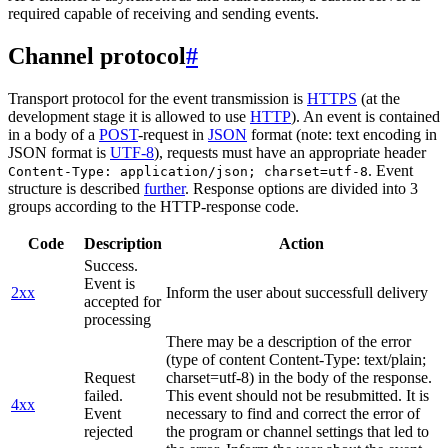
required capable of receiving and sending events.
Channel protocol
#
Transport protocol for the event transmission is
HTTPS
(at the
development stage it is allowed to use
HTTP
). An event is contained
in a body of a
POST
-request in
JSON
format (note: text encoding in
JSON format is
UTF-8
), requests must have an appropriate header
. Event
Content-Type: application/json; charset=utf-8
structure is described
further
. Response options are divided into 3
groups according to the HTTP-response code.
Code
Description
Action
Success.
Event is
2xx
Inform the user about successfull delivery
accepted for
processing
There may be a description of the error
(type of content Content-Type: text/plain;
Request
charset=utf-8) in the body of the response.
failed.
This event should not be resubmitted. It is
4xx
Event
necessary to find and correct the error of
rejected
the program or channel settings that led to