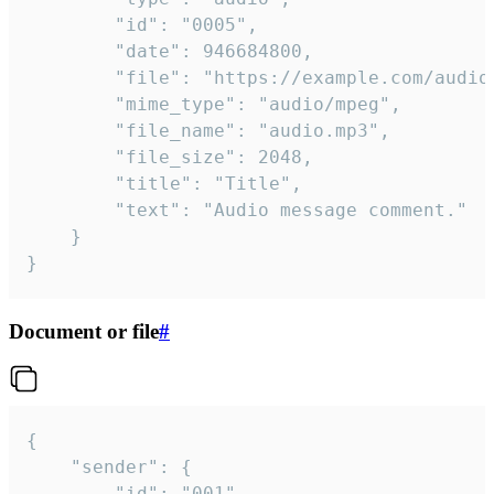
		"id": "0005",

		"date": 946684800,

		"file": "https://example.com/audio.mp3",

		"mime_type": "audio/mpeg",

		"file_name": "audio.mp3",

		"file_size": 2048,

		"title": "Title",

		"text": "Audio message comment."

	}

}
Document or file
#
{

	"sender": {

		"id": "001"
