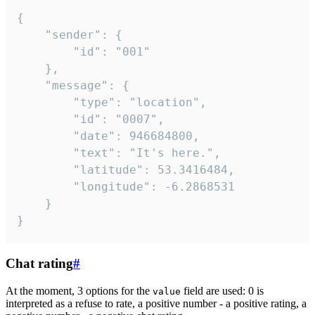
{

	"sender": {

		"id": "001"

	},

	"message": {

		"type": "location",

		"id": "0007",

		"date": 946684800,

		"text": "It's here.",

		"latitude": 53.3416484,

		"longitude": -6.2868531

	}

}
Chat rating
#
At the moment, 3 options for the
field are used: 0 is
value
interpreted as a refuse to rate, a positive number - a positive rating, a