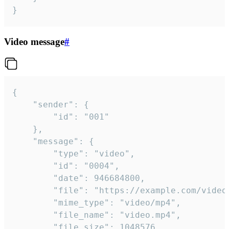
}
Video message
#
{

	"sender": {

		"id": "001"

	},

	"message": {

		"type": "video",

		"id": "0004",

		"date": 946684800,

		"file": "https://example.com/video.mp4",

		"mime_type": "video/mp4",

		"file_name": "video.mp4",

		"file_size": 1048576,
