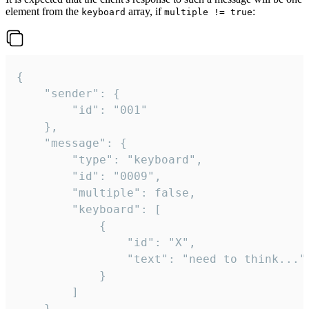
element from the
array, if
:
keyboard
multiple != true
{

	"sender": {

		"id": "001"

	},

	"message": {

		"type": "keyboard",

		"id": "0009",

		"multiple": false,

		"keyboard": [

			{

				"id": "X",

				"text": "need to think..."

			}

		]

	}
