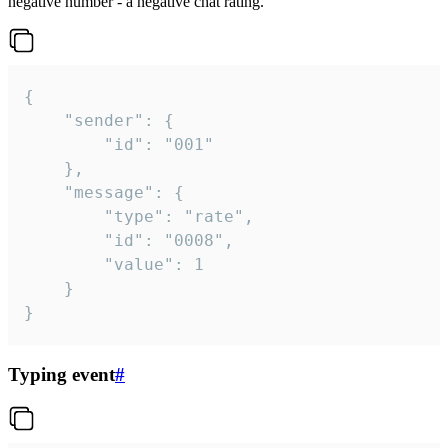
negative number - a negative chat rating.
{

	"sender": {

		"id": "001"

	},

	"message": {

		"type": "rate",

		"id": "0008",

		"value": 1

	}

}
Typing event
#