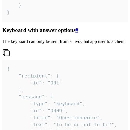
	}

}
Keyboard with answer options
#
The keyboard can only be sent from a JivoChat app user to a client:
{

	"recipient": {

		"id": "001"

	},

	"message": {

		"type": "keyboard",

		"id": "0009",

		"title": "Questionnaire",

		"text": "To be or not to be?",
