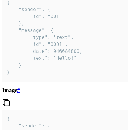
{

	"sender": {

		"id": "001"

	},

	"message": {

		"type": "text",

		"id": "0001",

		"date": 946684800,

		"text": "Hello!"

	}

}
Image
#
{

	"sender": {
