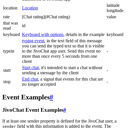
latitude
location
Location
longitude
rate
[Chat rating](#Chat rating)
value
that was
id
read
keyboard
Keyboard with options
, details in the example
keyboard
typing event
, in the text field of this message
you can send the typed text so that it is visible
typein
to the JivoChat app user. Send this event no
-
more than once every 5 seconds from one
client
Start chat
, it's intended to start a chat without
start
-
sending a message by the client
End chat
, a signal that events for this chat are
stop
-
no longer accepted
Event Examples
#
JivoChat Event Examples
#
If at least one sender property is defined for the JivoChat user, a
field with this information is added to the event. The
sender