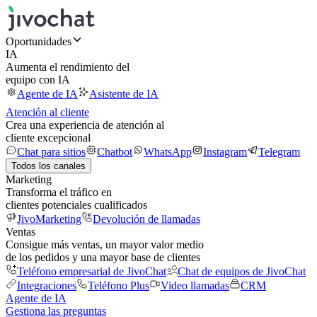
Oportunidades
IA
Aumenta el rendimiento del
equipo con IA
Agente de IA
Asistente de IA
Atención al cliente
Crea una experiencia de atención al
cliente excepcional
Chat para sitios
Chatbot
WhatsApp
Instagram
Telegram
Todos los canales
Marketing
Transforma el tráfico en
clientes potenciales cualificados
JivoMarketing
Devolución de llamadas
Ventas
Consigue más ventas, un mayor valor medio
de los pedidos y una mayor base de clientes
Teléfono empresarial de JivoChat
Chat de equipos de JivoChat
Integraciones
Teléfono Plus
Video llamadas
CRM
Agente de IA
Gestiona las preguntas