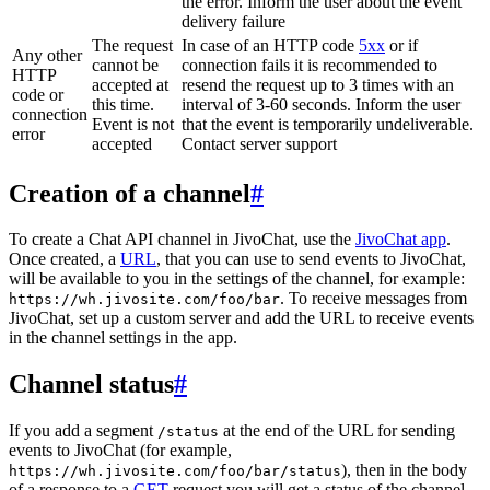
the error. Inform the user about the event
delivery failure
The request
In case of an HTTP code
5xx
or if
Any other
cannot be
connection fails it is recommended to
HTTP
accepted at
resend the request up to 3 times with an
code or
this time.
interval of 3-60 seconds. Inform the user
connection
Event is not
that the event is temporarily undeliverable.
error
accepted
Contact server support
Creation of a channel
#
To create a Chat API channel in JivoChat, use the
JivoChat app
.
Once created, a
URL
, that you can use to send events to JivoChat,
will be available to you in the settings of the channel, for example:
. To receive messages from
https://wh.jivosite.com/foo/bar
JivoChat, set up a custom server and add the URL to receive events
in the channel settings in the app.
Channel status
#
If you add a segment
at the end of the URL for sending
/status
events to JivoChat (for example,
), then in the body
https://wh.jivosite.com/foo/bar/status
of a response to a
GET
-request you will get a status of the channel,