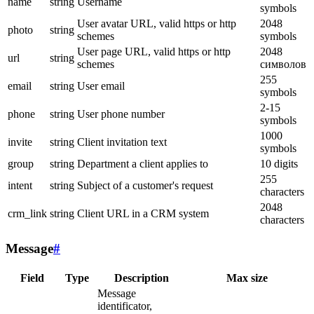
name
string
Username
symbols
User avatar URL, valid https or http
2048
photo
string
schemes
symbols
User page URL, valid https or http
2048
url
string
schemes
символов
255
email
string
User email
symbols
2-15
phone
string
User phone number
symbols
1000
invite
string
Client invitation text
symbols
group
string
Department a client applies to
10 digits
255
intent
string
Subject of a customer's request
characters
2048
crm_link
string
Client URL in a CRM system
characters
Message
#
Field
Type
Description
Max size
Message
identificator,