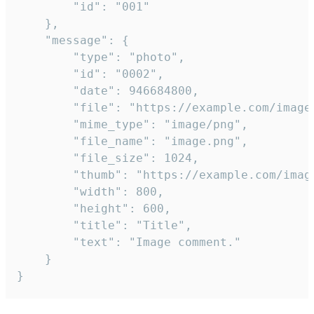
		"id": "001"

	},

	"message": {

		"type": "photo",

		"id": "0002",

		"date": 946684800,

		"file": "https://example.com/image.png",

		"mime_type": "image/png",

		"file_name": "image.png",

		"file_size": 1024,

		"thumb": "https://example.com/image_thumb.png",

		"width": 800,

		"height": 600,

		"title": "Title",

		"text": "Image comment."

	}

}