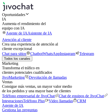
Oportunidades
IA
Aumenta el rendimiento del
equipo con IA
Agente de IA
Asistente de IA
Atención al cliente
Crea una experiencia de atención al
cliente excepcional
Chat para sitios
Chatbot
WhatsApp
Instagram
Telegram
Todos los canales
Marketing
Transforma el tráfico en
clientes potenciales cualificados
JivoMarketing
Devolución de llamadas
Ventas
Consigue más ventas, un mayor valor medio
de los pedidos y una mayor base de clientes
Teléfono empresarial de JivoChat
Chat de equipos de JivoChat
Integraciones
Teléfono Plus
Video llamadas
CRM
Agente de IA
Gestiona las preguntas