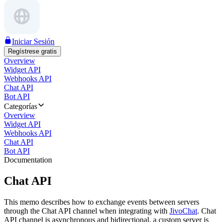
Iniciar Sesión
Regístrese gratis
Overview
Widget API
Webhooks API
Chat API
Bot API
Categorías
Overview
Widget API
Webhooks API
Chat API
Bot API
Documentation
Chat API
This memo describes how to exchange events between servers
through the Chat API channel when integrating with
JivoChat
. Chat
API channel is asynchronous and bidirectional, a custom server is