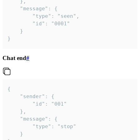
	},

	"message": {

		"type": "seen",

		"id": "0001"

	}

}
Chat end
#
{

	"sender": {

		"id": "001"

	},

	"message": {

		"type": "stop"

	}
