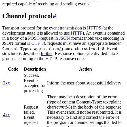
required capable of receiving and sending events.
Channel protocol
#
Transport protocol for the event transmission is
HTTPS
(at the
development stage it is allowed to use
HTTP
). An event is contained
in a body of a
POST
-request in
JSON
format (note: text encoding in
JSON format is
UTF-8
), requests must have an appropriate header
. Event
Content-Type: application/json; charset=utf-8
structure is described
further
. Response options are divided into 3
groups according to the HTTP-response code.
Code
Description
Action
Success.
Event is
2xx
Inform the user about successfull delivery
accepted for
processing
There may be a description of the error
(type of content Content-Type: text/plain;
Request
charset=utf-8) in the body of the response.
failed.
This event should not be resubmitted. It is
4xx
Event
necessary to find and correct the error of
rejected
the program or channel settings that led to