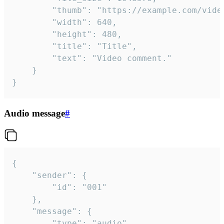
		"thumb": "https://example.com/video_thumb.png",

		"width": 640,

		"height": 480,

		"title": "Title",

		"text": "Video comment."

	}

}
Audio message
#
{

	"sender": {

		"id": "001"

	},

	"message": {

		"type": "audio",
