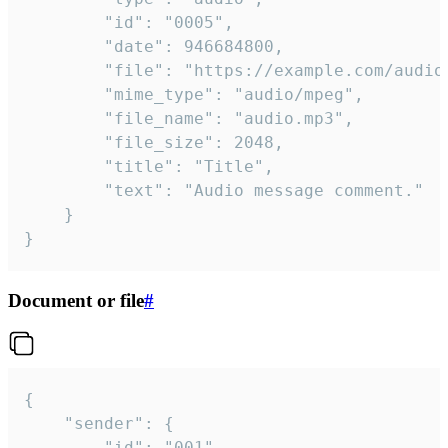
		"id": "0005",

		"date": 946684800,

		"file": "https://example.com/audio.mp3",

		"mime_type": "audio/mpeg",

		"file_name": "audio.mp3",

		"file_size": 2048,

		"title": "Title",

		"text": "Audio message comment."

	}

}
Document or file
#
{

	"sender": {

		"id": "001"
