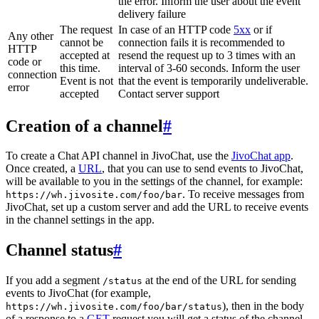
the error. Inform the user about the event
delivery failure
The request
In case of an HTTP code
5xx
or if
Any other
cannot be
connection fails it is recommended to
HTTP
accepted at
resend the request up to 3 times with an
code or
this time.
interval of 3-60 seconds. Inform the user
connection
Event is not
that the event is temporarily undeliverable.
error
accepted
Contact server support
Creation of a channel
#
To create a Chat API channel in JivoChat, use the
JivoChat app
.
Once created, a
URL
, that you can use to send events to JivoChat,
will be available to you in the settings of the channel, for example:
. To receive messages from
https://wh.jivosite.com/foo/bar
JivoChat, set up a custom server and add the URL to receive events
in the channel settings in the app.
Channel status
#
If you add a segment
at the end of the URL for sending
/status
events to JivoChat (for example,
), then in the body
https://wh.jivosite.com/foo/bar/status
of a response to a
GET
-request you will get a status of the channel,