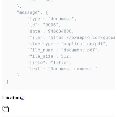
	},

	"message": {

		"type": "document",

		"id": "0006",

		"date": 946684800,

		"file": "https://example.com/document.pdf",

		"mime_type": "application/pdf",

		"file_name": "document.pdf",

		"file_size": 512,

		"title": "Title",

		"text": "Document comment."

	}

}
Location
#