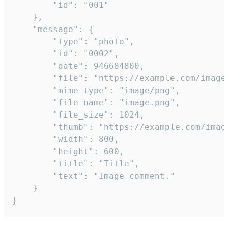
		"id": "001"

	},

	"message": {

		"type": "photo",

		"id": "0002",

		"date": 946684800,

		"file": "https://example.com/image.png",

		"mime_type": "image/png",

		"file_name": "image.png",

		"file_size": 1024,

		"thumb": "https://example.com/image_thumb.png",

		"width": 800,

		"height": 600,

		"title": "Title",

		"text": "Image comment."

	}

}