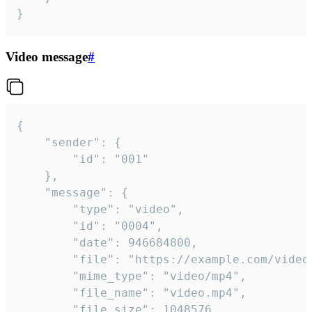
}
Video message
#
{

	"sender": {

		"id": "001"

	},

	"message": {

		"type": "video",

		"id": "0004",

		"date": 946684800,

		"file": "https://example.com/video.mp4",

		"mime_type": "video/mp4",

		"file_name": "video.mp4",

		"file_size": 1048576,
