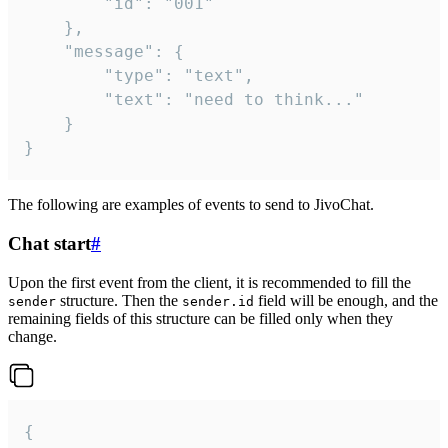
		"id": "001"

	},

	"message": {

		"type": "text",

		"text": "need to think..."

	}

}
The following are examples of events to send to JivoChat.
Chat start
#
Upon the first event from the client, it is recommended to fill the
structure. Then the
field will be enough, and the
sender
sender.id
remaining fields of this structure can be filled only when they
change.
{
