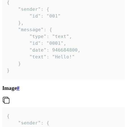
{

	"sender": {

		"id": "001"

	},

	"message": {

		"type": "text",

		"id": "0001",

		"date": 946684800,

		"text": "Hello!"

	}

}
Image
#
{

	"sender": {
