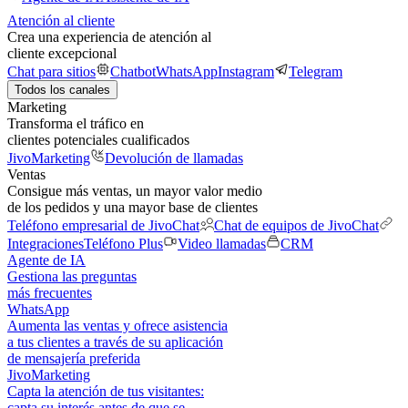
Atención al cliente
Crea una experiencia de atención al
cliente excepcional
Chat para sitios
Chatbot
WhatsApp
Instagram
Telegram
Todos los canales
Marketing
Transforma el tráfico en
clientes potenciales cualificados
JivoMarketing
Devolución de llamadas
Ventas
Consigue más ventas, un mayor valor medio
de los pedidos y una mayor base de clientes
Teléfono empresarial de JivoChat
Chat de equipos de JivoChat
Integraciones
Teléfono Plus
Video llamadas
CRM
Agente de IA
Gestiona las preguntas
más frecuentes
WhatsApp
Aumenta las ventas y ofrece asistencia
a tus clientes a través de su aplicación
de mensajería preferida
JivoMarketing
Capta la atención de tus visitantes:
capta su interés antes de que se