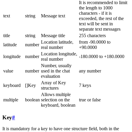
It is recommended to limit
the length to 1000
characters - if it is
text
string
Message text
exceeded, the rest of the
text will be sent in
separate text messages
title
string
Message title
255 characters
Location latitude,
from -90.0000 to
latitude
number
real number
+90.0000
Location longitude,
longitude
number
-180.0000 to +180.0000
real number
Number, usually
value
number
used in the chat
any number
evaluation
Array of Key
keyboard
[]Key
7 keys
structures
Allows multiple
multiple
boolean
selection on the
true or false
keyboard, boolean
Key
#
It is mandatory for a key to have one structure field, both in the