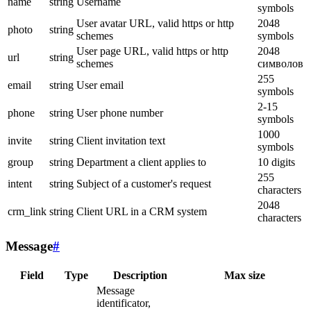
name
string
Username
symbols
User avatar URL, valid https or http
2048
photo
string
schemes
symbols
User page URL, valid https or http
2048
url
string
schemes
символов
255
email
string
User email
symbols
2-15
phone
string
User phone number
symbols
1000
invite
string
Client invitation text
symbols
group
string
Department a client applies to
10 digits
255
intent
string
Subject of a customer's request
characters
2048
crm_link
string
Client URL in a CRM system
characters
Message
#
Field
Type
Description
Max size
Message
identificator,