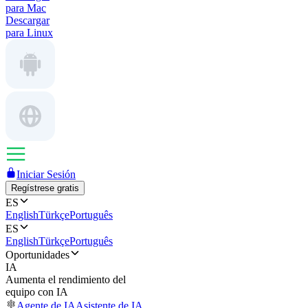
para Mac
Descargar
para Linux
Iniciar Sesión
Regístrese gratis
ES
English
Türkçe
Português
ES
English
Türkçe
Português
Oportunidades
IA
Aumenta el rendimiento del
equipo con IA
Agente de IA
Asistente de IA