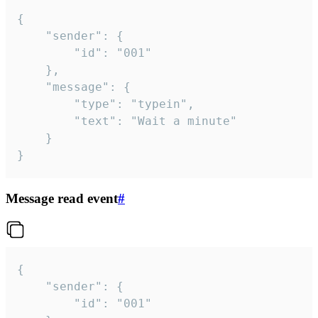
{

	"sender": {

		"id": "001"

	},

	"message": {

		"type": "typein",

		"text": "Wait a minute"

	}

}
Message read event
#
{

	"sender": {

		"id": "001"
