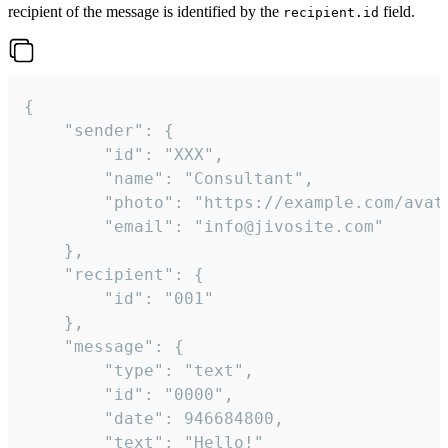
recipient of the message is identified by the
field.
recipient.id
{

	"sender": {

		"id": "XXX",

		"name": "Consultant",

		"photo": "https://example.com/avatar.png",

		"email": "info@jivosite.com"

	},

	"recipient": {

		"id": "001"

	},

	"message": {

		"type": "text",

		"id": "0000",

		"date": 946684800,

		"text": "Hello!"
