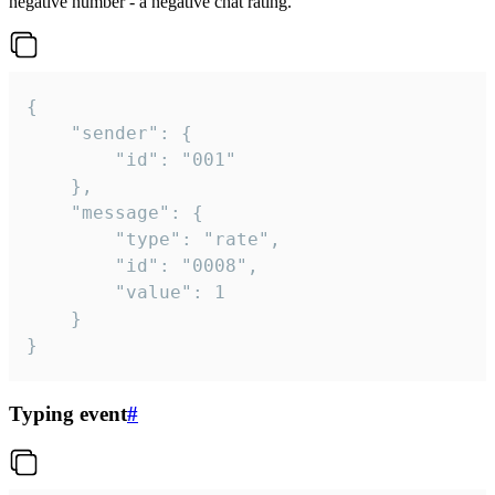
negative number - a negative chat rating.
{

	"sender": {

		"id": "001"

	},

	"message": {

		"type": "rate",

		"id": "0008",

		"value": 1

	}

}
Typing event
#