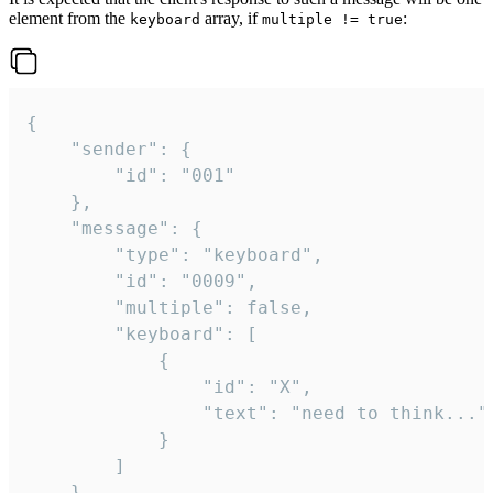
element from the
array, if
:
keyboard
multiple != true
{

	"sender": {

		"id": "001"

	},

	"message": {

		"type": "keyboard",

		"id": "0009",

		"multiple": false,

		"keyboard": [

			{

				"id": "X",

				"text": "need to think..."

			}

		]

	}
