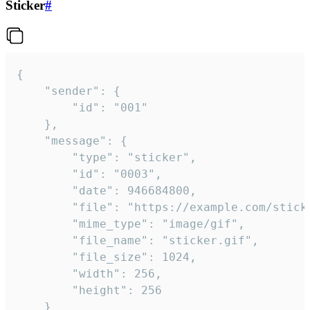
Sticker
#
{

	"sender": {

		"id": "001"

	},

	"message": {

		"type": "sticker",

		"id": "0003",

		"date": 946684800,

		"file": "https://example.com/sticker.gif",

		"mime_type": "image/gif",

		"file_name": "sticker.gif",

		"file_size": 1024,

		"width": 256,

		"height": 256

	}
