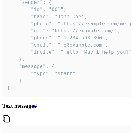
	"sender": {

		"id": "001",

		"name": "John Doe",

		"photo": "https://example.com/me.jpg",

		"url": "https://example.com/",

		"phone": "+1 234 568 890",

		"email": "me@example.com",

		"invite": "Hello! May I help you?"

	},

	"message": {

		"type": "start"

	}

}
Text message
#