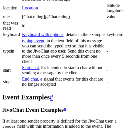
latitude
location
Location
longitude
rate
[Chat rating](#Chat rating)
value
that was
id
read
keyboard
Keyboard with options
, details in the example
keyboard
typing event
, in the text field of this message
you can send the typed text so that it is visible
typein
to the JivoChat app user. Send this event no
-
more than once every 5 seconds from one
client
Start chat
, it's intended to start a chat without
start
-
sending a message by the client
End chat
, a signal that events for this chat are
stop
-
no longer accepted
Event Examples
#
JivoChat Event Examples
#
If at least one sender property is defined for the JivoChat user, a
field with this information is added to the event. The
sender