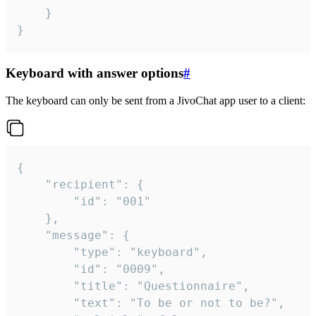
	}

}
Keyboard with answer options
#
The keyboard can only be sent from a JivoChat app user to a client:
{

	"recipient": {

		"id": "001"

	},

	"message": {

		"type": "keyboard",

		"id": "0009",

		"title": "Questionnaire",

		"text": "To be or not to be?",
