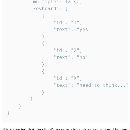
		"multiple": false,

		"keyboard": [

			{

				"id": "1",

				"text": "yes"

			},

			{

				"id": "2",

				"text": "no"

			},

			{

				"id": "X",

				"text": "need to think..."

			}

		]

	}

}
It is expected that the client's response to such a message will be one