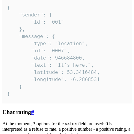
{

	"sender": {

		"id": "001"

	},

	"message": {

		"type": "location",

		"id": "0007",

		"date": 946684800,

		"text": "It's here.",

		"latitude": 53.3416484,

		"longitude": -6.2868531

	}

}
Chat rating
#
At the moment, 3 options for the
field are used: 0 is
value
interpreted as a refuse to rate, a positive number - a positive rating, a