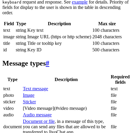
request and response. See
example
for details. Priority of
keyboard
fields for display to the user is shown in the table in descending
order.
Field
Type
Description
Max size
text
string
Key text
100 characters
image
string
Image URL (https or http scheme)
2048 characters
title
string
Title or tooltip key
100 characters
id
string
Key ID
500 characters
Message types
#
Required
Type
Description
fields
text
Text message
text
photo
Image
file
sticker
Sticker
file
video
[Video message](#video message)
file
audio
Audio message
file
Document or file
, in a message of this type,
document
you can send any files that are allowed to be
file
transferred to JivoChat app