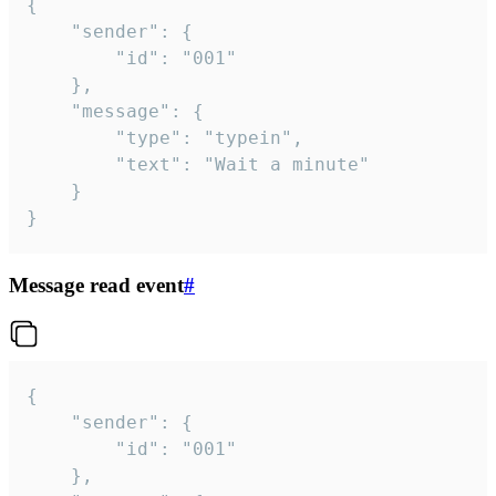
{

	"sender": {

		"id": "001"

	},

	"message": {

		"type": "typein",

		"text": "Wait a minute"

	}

}
Message read event
#
{

	"sender": {

		"id": "001"

	},
