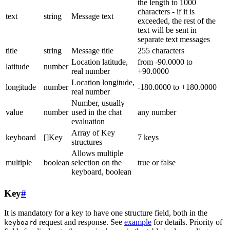
the length to 1000
characters - if it is
text
string
Message text
exceeded, the rest of the
text will be sent in
separate text messages
title
string
Message title
255 characters
Location latitude,
from -90.0000 to
latitude
number
real number
+90.0000
Location longitude,
longitude
number
-180.0000 to +180.0000
real number
Number, usually
value
number
used in the chat
any number
evaluation
Array of Key
keyboard
[]Key
7 keys
structures
Allows multiple
multiple
boolean
selection on the
true or false
keyboard, boolean
Key
#
It is mandatory for a key to have one structure field, both in the
request and response. See
example
for details. Priority of
keyboard