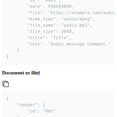
		"id": "0005",

		"date": 946684800,

		"file": "https://example.com/audio.mp3",

		"mime_type": "audio/mpeg",

		"file_name": "audio.mp3",

		"file_size": 2048,

		"title": "Title",

		"text": "Audio message comment."

	}

}
Document or file
#
{

	"sender": {

		"id": "001"
