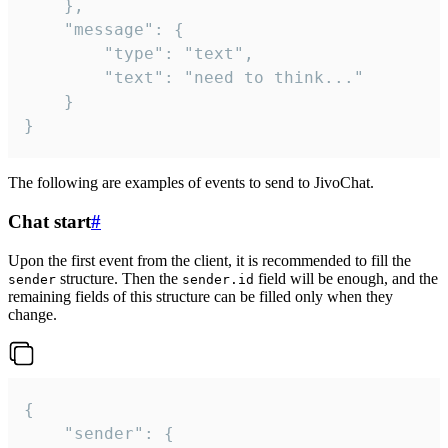
	},

	"message": {

		"type": "text",

		"text": "need to think..."

	}

}
The following are examples of events to send to JivoChat.
Chat start
#
Upon the first event from the client, it is recommended to fill the
structure. Then the
field will be enough, and the
sender
sender.id
remaining fields of this structure can be filled only when they
change.
{

	"sender": {
