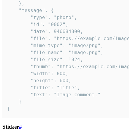
	},

	"message": {

		"type": "photo",

		"id": "0002",

		"date": 946684800,

		"file": "https://example.com/image.png",

		"mime_type": "image/png",

		"file_name": "image.png",

		"file_size": 1024,

		"thumb": "https://example.com/image_thumb.png",

		"width": 800,

		"height": 600,

		"title": "Title",

		"text": "Image comment."

	}

}
Sticker
#