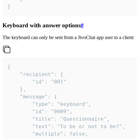
}
Keyboard with answer options
#
The keyboard can only be sent from a JivoChat app user to a client:
{

	"recipient": {

		"id": "001"

	},

	"message": {

		"type": "keyboard",

		"id": "0009",

		"title": "Questionnaire",

		"text": "To be or not to be?",

		"multiple": false,
