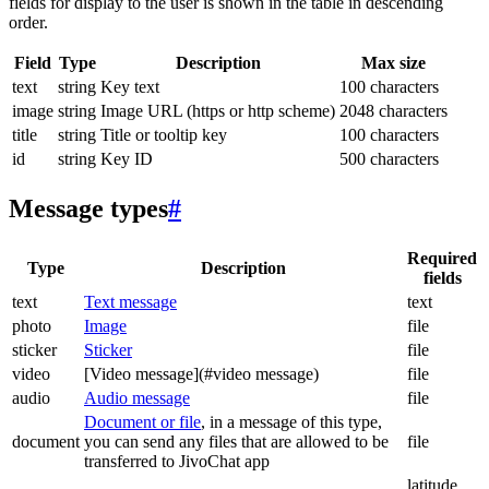
fields for display to the user is shown in the table in descending
order.
Field
Type
Description
Max size
text
string
Key text
100 characters
image
string
Image URL (https or http scheme)
2048 characters
title
string
Title or tooltip key
100 characters
id
string
Key ID
500 characters
Message types
#
Required
Type
Description
fields
text
Text message
text
photo
Image
file
sticker
Sticker
file
video
[Video message](#video message)
file
audio
Audio message
file
Document or file
, in a message of this type,
document
you can send any files that are allowed to be
file
transferred to JivoChat app
latitude