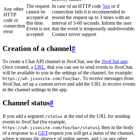
The request
In case of an HTTP code
5xx
or if
Any other
cannot be
connection fails it is recommended to
HTTP
accepted at
resend the request up to 3 times with an
code or
this time.
interval of 3-60 seconds. Inform the user
connection
Event is not
that the event is temporarily undeliverable.
error
accepted
Contact server support
Creation of a channel
#
To create a Chat API channel in JivoChat, use the
JivoChat app
.
Once created, a
URL
, that you can use to send events to JivoChat,
will be available to you in the settings of the channel, for example:
. To receive messages from
https://wh.jivosite.com/foo/bar
JivoChat, set up a custom server and add the URL to receive events
in the channel settings in the app.
Channel status
#
If you add a segment
at the end of the URL for sending
/status
events to JivoChat (for example,
), then in the body
https://wh.jivosite.com/foo/bar/status
of a response to a
GET
-request you will get a status of the channel,
where
means the absence of online agents, and
or any other
0
1