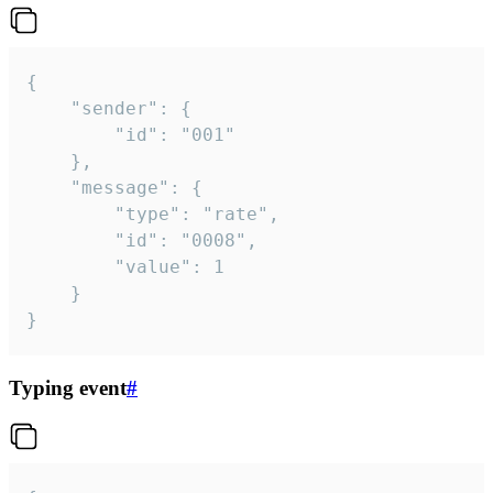
{

	"sender": {

		"id": "001"

	},

	"message": {

		"type": "rate",

		"id": "0008",

		"value": 1

	}

}
Typing event
#