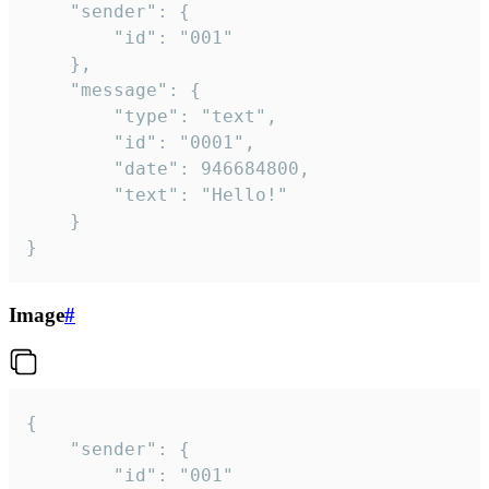
	"sender": {

		"id": "001"

	},

	"message": {

		"type": "text",

		"id": "0001",

		"date": 946684800,

		"text": "Hello!"

	}

}
Image
#
{

	"sender": {

		"id": "001"
