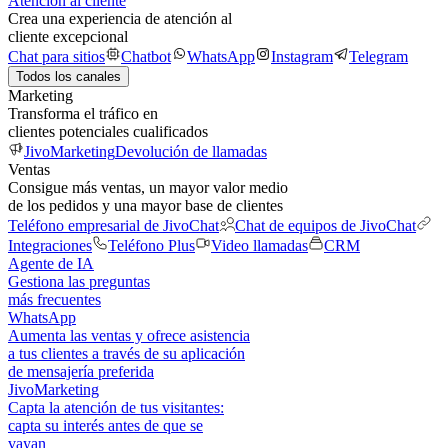
Atención al cliente
Crea una experiencia de atención al
cliente excepcional
Chat para sitios
Chatbot
WhatsApp
Instagram
Telegram
Todos los canales
Marketing
Transforma el tráfico en
clientes potenciales cualificados
JivoMarketing
Devolución de llamadas
Ventas
Consigue más ventas, un mayor valor medio
de los pedidos y una mayor base de clientes
Teléfono empresarial de JivoChat
Chat de equipos de JivoChat
Integraciones
Teléfono Plus
Video llamadas
CRM
Agente de IA
Gestiona las preguntas
más frecuentes
WhatsApp
Aumenta las ventas y ofrece asistencia
a tus clientes a través de su aplicación
de mensajería preferida
JivoMarketing
Capta la atención de tus visitantes:
capta su interés antes de que se
vayan