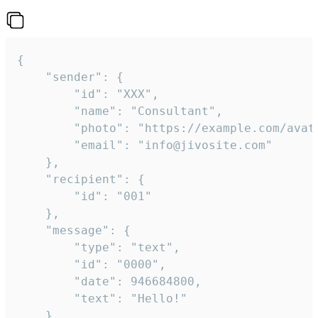
{

	"sender": {

		"id": "XXX",

		"name": "Consultant",

		"photo": "https://example.com/avatar.png",

		"email": "info@jivosite.com"

	},

	"recipient": {

		"id": "001"

	},

	"message": {

		"type": "text",

		"id": "0000",

		"date": 946684800,

		"text": "Hello!"

	}
