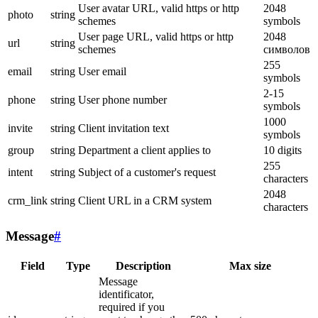
User avatar URL, valid https or http
2048
photo
string
schemes
symbols
User page URL, valid https or http
2048
url
string
schemes
символов
255
email
string
User email
symbols
2-15
phone
string
User phone number
symbols
1000
invite
string
Client invitation text
symbols
group
string
Department a client applies to
10 digits
255
intent
string
Subject of a customer's request
characters
2048
crm_link
string
Client URL in a CRM system
characters
Message
#
Field
Type
Description
Max size
Message
identificator,
required if you