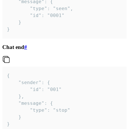
	"message": {

		"type": "seen",

		"id": "0001"

	}

}
Chat end
#
{

	"sender": {

		"id": "001"

	},

	"message": {

		"type": "stop"

	}

}