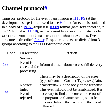
Channel protocol
#
Transport protocol for the event transmission is
HTTPS
(at the
development stage it is allowed to use
HTTP
). An event is contained
in a body of a
POST
-request in
JSON
format (note: text encoding in
JSON format is
UTF-8
), requests must have an appropriate header
. Event
Content-Type: application/json; charset=utf-8
structure is described
further
. Response options are divided into 3
groups according to the HTTP-response code.
Code
Description
Action
Success.
Event is
2xx
Inform the user about successfull delivery
accepted for
processing
There may be a description of the error
(type of content Content-Type: text/plain;
Request
charset=utf-8) in the body of the response.
failed.
This event should not be resubmitted. It is
4xx
Event
necessary to find and correct the error of
rejected
the program or channel settings that led to
the error. Inform the user about the event
delivery failure