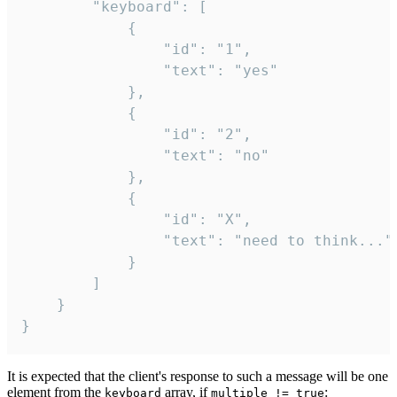
		"keyboard": [

			{

				"id": "1",

				"text": "yes"

			},

			{

				"id": "2",

				"text": "no"

			},

			{

				"id": "X",

				"text": "need to think..."

			}

		]

	}

}
It is expected that the client's response to such a message will be one
element from the
array, if
:
keyboard
multiple != true