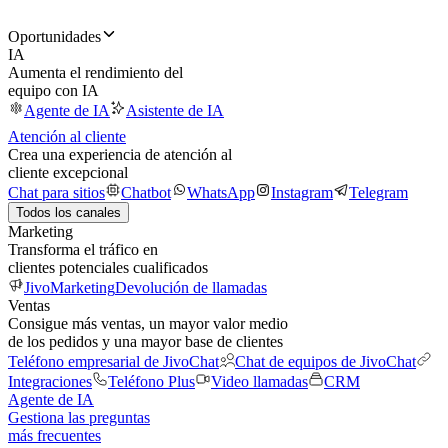
Oportunidades
IA
Aumenta el rendimiento del
equipo con IA
Agente de IA
Asistente de IA
Atención al cliente
Crea una experiencia de atención al
cliente excepcional
Chat para sitios
Chatbot
WhatsApp
Instagram
Telegram
Todos los canales
Marketing
Transforma el tráfico en
clientes potenciales cualificados
JivoMarketing
Devolución de llamadas
Ventas
Consigue más ventas, un mayor valor medio
de los pedidos y una mayor base de clientes
Teléfono empresarial de JivoChat
Chat de equipos de JivoChat
Integraciones
Teléfono Plus
Video llamadas
CRM
Agente de IA
Gestiona las preguntas
más frecuentes