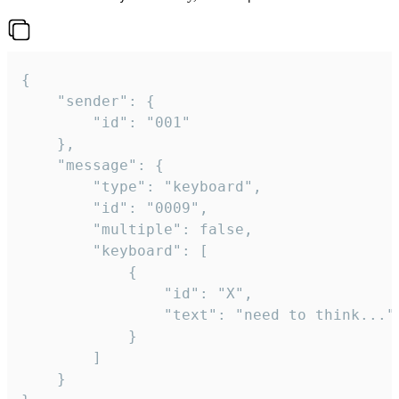
{

	"sender": {

		"id": "001"

	},

	"message": {

		"type": "keyboard",

		"id": "0009",

		"multiple": false,

		"keyboard": [

			{

				"id": "X",

				"text": "need to think..."

			}

		]

	}
