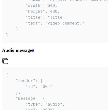
		"width": 640,

		"height": 480,

		"title": "Title",

		"text": "Video comment."

	}

}
Audio message
#
{

	"sender": {

		"id": "001"

	},

	"message": {

		"type": "audio",
