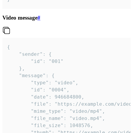
Video message
#
{

	"sender": {

		"id": "001"

	},

	"message": {

		"type": "video",

		"id": "0004",

		"date": 946684800,

		"file": "https://example.com/video.mp4",

		"mime_type": "video/mp4",

		"file_name": "video.mp4",

		"file_size": 1048576,

		"thumb": "https://example.com/video_thumb.png",
