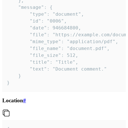
	},

	"message": {

		"type": "document",

		"id": "0006",

		"date": 946684800,

		"file": "https://example.com/document.pdf",

		"mime_type": "application/pdf",

		"file_name": "document.pdf",

		"file_size": 512,

		"title": "Title",

		"text": "Document comment."

	}

}
Location
#