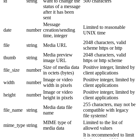
id
string
want to change the
500 characters
status of a message
after it has been
sent
Message
Limited to reasonable
date
number
creation/sending
UNIX time
time, integer
2048 characters, valid
file
string
Media URL
scheme https or http
Media preview
2048 characters, valid
thumb
string
image URL
https or http scheme
Size of media data
Positive integer, limited by
file_size
number
in octets (bytes)
client applications
Image or video
Positive integer, limited by
width
number
width in pixels
client applications
Image or video
Positive integer, limited by
height
number
height in pixels
client applications
255 characters, may not be
Media data file
file_name
string
compatible with legacy
name
file systems!
MIME type of
Limited to the list of
mime_type
string
media data
allowed values
It is recommended to limit