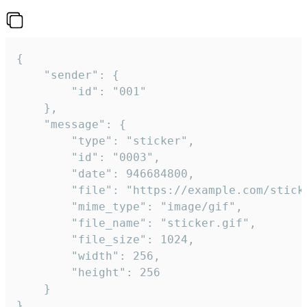
{

	"sender": {

		"id": "001"

	},

	"message": {

		"type": "sticker",

		"id": "0003",

		"date": 946684800,

		"file": "https://example.com/sticker.gif",

		"mime_type": "image/gif",

		"file_name": "sticker.gif",

		"file_size": 1024,

		"width": 256,

		"height": 256

	}

}