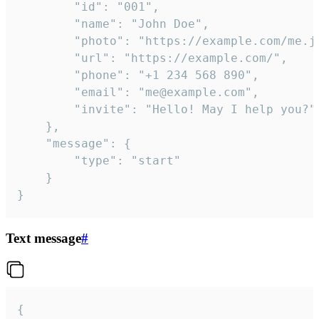
		"id": "001",

		"name": "John Doe",

		"photo": "https://example.com/me.jpg",

		"url": "https://example.com/",

		"phone": "+1 234 568 890",

		"email": "me@example.com",

		"invite": "Hello! May I help you?"

	},

	"message": {

		"type": "start"

	}

}
Text message
#
{
