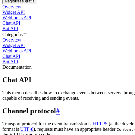
Regístrese gratis
Overview
Widget API
Webhooks API
Chat API
Bot API
Categorías
Overview
Widget API
Webhooks API
Chat API
Bot API
Documentation
Chat API
This memo describes how to exchange events between servers throug
capable of receiving and sending events.
Channel protocol
#
Transport protocol for the event transmission is
HTTPS
(at the develo
format is
UTF-8
), requests must have an appropriate header
Content
the HTTP-response code.