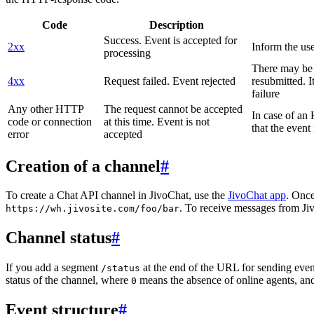
Code
Description
Success. Event is accepted for
2xx
Inform the use
processing
There may be a
4xx
Request failed. Event rejected
resubmitted. I
failure
Any other HTTP
The request cannot be accepted
In case of a
code or connection
at this time. Event is not
that the event
error
accepted
Creation of a channel
#
To create a Chat API channel in JivoChat, use the
JivoChat app
. Once
. To receive messages from Jiv
https://wh.jivosite.com/foo/bar
Channel status
#
If you add a segment
at the end of the URL for sending even
/status
status of the channel, where
means the absence of online agents, a
0
Event structure
#