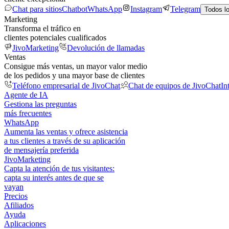
Chat para sitios
Chatbot
WhatsApp
Instagram
Telegram
Todos l
Marketing
Transforma el tráfico en
clientes potenciales cualificados
JivoMarketing
Devolución de llamadas
Ventas
Consigue más ventas, un mayor valor medio
de los pedidos y una mayor base de clientes
Teléfono empresarial de JivoChat
Chat de equipos de JivoChat
In
Agente de IA
Gestiona las preguntas
más frecuentes
WhatsApp
Aumenta las ventas y ofrece asistencia
a tus clientes a través de su aplicación
de mensajería preferida
JivoMarketing
Capta la atención de tus visitantes:
capta su interés antes de que se
vayan
Precios
Afiliados
Ayuda
Aplicaciones