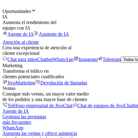
Oportunidades
IA
Aumenta el rendimiento del
equipo con IA
Agente de IA
Asistente de IA
Atención al cliente
Crea una experiencia de atención al
cliente excepcional
Chat para sitios
Chatbot
WhatsApp
Instagram
Telegram
Todos l
Marketing
Transforma el tráfico en
clientes potenciales cualificados
JivoMarketing
Devolución de llamadas
Ventas
Consigue más ventas, un mayor valor medio
de los pedidos y una mayor base de clientes
Teléfono empresarial de JivoChat
Chat de equipos de JivoChat
In
Agente de IA
Gestiona las preguntas
más frecuentes
WhatsApp
Aumenta las ventas y ofrece asistencia