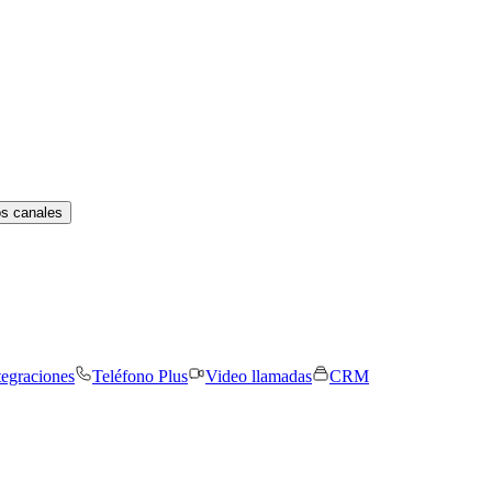
os canales
tegraciones
Teléfono Plus
Video llamadas
CRM