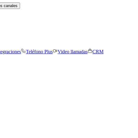
os canales
tegraciones
Teléfono Plus
Video llamadas
CRM