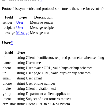
Protocol is symmetric, and protocol structure is the same for events fr
Field
Type
Description
sender
User
Message sender
recipient
User
Message recipient
message
Message
Message text
User
#
Field
Type
id
string
Client identificator, required parameter when sending
name
string
Username
photo
string
User avatar URL, valid https or http schemes
url
string
User page URL, valid https or http schemes
email
string
User email
phone
string
User phone number
invite
string
Client invitation text
group
string
Department a client applies to
intent
string
Subject of a customer's request
crm_link
string
Client URL in a CRM system