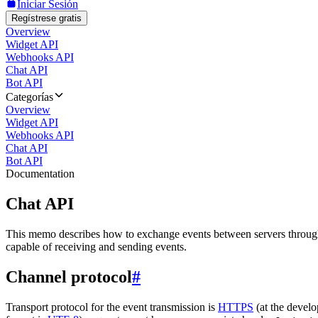
Iniciar Sesión
Regístrese gratis
Overview
Widget API
Webhooks API
Chat API
Bot API
Categorías
Overview
Widget API
Webhooks API
Chat API
Bot API
Documentation
Chat API
This memo describes how to exchange events between servers throug
capable of receiving and sending events.
Channel protocol
#
Transport protocol for the event transmission is
HTTPS
(at the develo