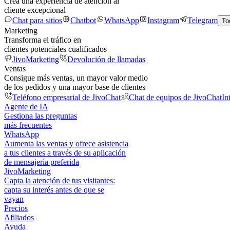
Crea una experiencia de atención al
cliente excepcional
Chat para sitios
Chatbot
WhatsApp
Instagram
Telegram
To
Marketing
Transforma el tráfico en
clientes potenciales cualificados
JivoMarketing
Devolución de llamadas
Ventas
Consigue más ventas, un mayor valor medio
de los pedidos y una mayor base de clientes
Teléfono empresarial de JivoChat
Chat de equipos de JivoChat
In
Agente de IA
Gestiona las preguntas
más frecuentes
WhatsApp
Aumenta las ventas y ofrece asistencia
a tus clientes a través de su aplicación
de mensajería preferida
JivoMarketing
Capta la atención de tus visitantes:
capta su interés antes de que se
vayan
Precios
Afiliados
Ayuda