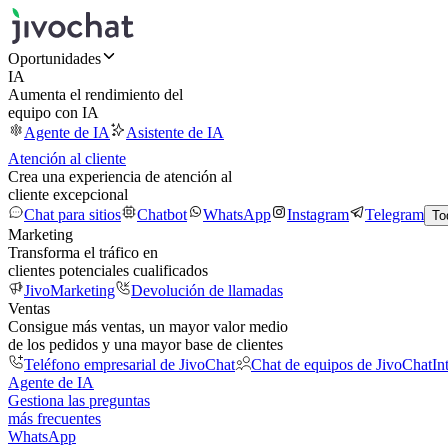
Oportunidades
IA
Aumenta el rendimiento del
equipo con IA
Agente de IA
Asistente de IA
Atención al cliente
Crea una experiencia de atención al
cliente excepcional
Chat para sitios
Chatbot
WhatsApp
Instagram
Telegram
To
Marketing
Transforma el tráfico en
clientes potenciales cualificados
JivoMarketing
Devolución de llamadas
Ventas
Consigue más ventas, un mayor valor medio
de los pedidos y una mayor base de clientes
Teléfono empresarial de JivoChat
Chat de equipos de JivoChat
In
Agente de IA
Gestiona las preguntas
más frecuentes
WhatsApp