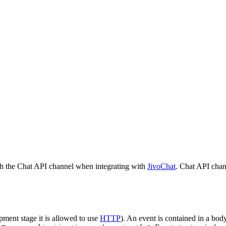
h the Chat API channel when integrating with
JivoChat
. Chat API chan
pment stage it is allowed to use
HTTP
). An event is contained in a bod