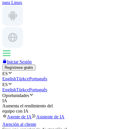
para Linux
Iniciar Sesión
Regístrese gratis
ES
English
Türkçe
Português
ES
English
Türkçe
Português
Oportunidades
IA
Aumenta el rendimiento del
equipo con IA
Agente de IA
Asistente de IA
Atención al cliente