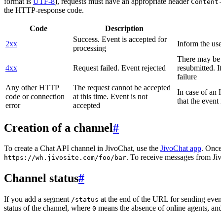
format is
UTF-8
), requests must have an appropriate header
Content
the HTTP-response code.
Code
Description
Success. Event is accepted for
2xx
Inform the use
processing
There may be a
4xx
Request failed. Event rejected
resubmitted. I
failure
Any other HTTP
The request cannot be accepted
In case of a
code or connection
at this time. Event is not
that the event
error
accepted
Creation of a channel
#
To create a Chat API channel in JivoChat, use the
JivoChat app
. Once
. To receive messages from Jiv
https://wh.jivosite.com/foo/bar
Channel status
#
If you add a segment
at the end of the URL for sending even
/status
status of the channel, where
means the absence of online agents, a
0