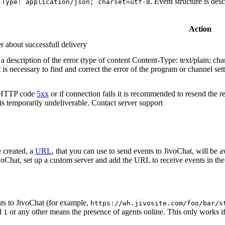
. Event structure is des
-Type: application/json; charset=utf-8
Action
r about successfull delivery
 description of the error (type of content Content-Type: text/plain; cha
t is necessary to find and correct the error of the program or channel sett
n HTTP code
5xx
or if connection fails it is recommended to resend the r
 is temporarily undeliverable. Contact server support
 created, a
URL
, that you can use to send events to JivoChat, will be a
oChat, set up a custom server and add the URL to receive events in the 
ts to JivoChat (for example,
https://wh.jivosite.com/foo/bar/s
nd
or any other means the presence of agents online. This only works if
1