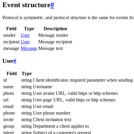
Event structure
#
Protocol is symmetric, and protocol structure is the same for events fr
Field
Type
Description
sender
User
Message sender
recipient
User
Message recipient
message
Message
Message text
User
#
Field
Type
id
string
Client identificator, required parameter when sending
name
string
Username
photo
string
User avatar URL, valid https or http schemes
url
string
User page URL, valid https or http schemes
email
string
User email
phone
string
User phone number
invite
string
Client invitation text
group
string
Department a client applies to
intent
string
Subject of a customer's request