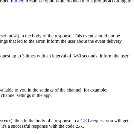
cribed
further
. Response options are divided into 3 groups according to
rset=utf-8) in the body of the response. This event should not be
ings that led to the error. Inform the user about the event delivery
equest up to 3 times with an interval of 3-60 seconds. Inform the user
vailable to you in the settings of the channel, for example:
channel settings in the app.
), then in the body of a response to a
GET
-request you will get a
tatus
 it's a successful response with the code
.
2xx