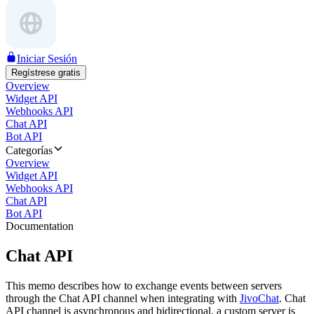
Iniciar Sesión
Regístrese gratis
Overview
Widget API
Webhooks API
Chat API
Bot API
Categorías
Overview
Widget API
Webhooks API
Chat API
Bot API
Documentation
Chat API
This memo describes how to exchange events between servers
through the Chat API channel when integrating with
JivoChat
. Chat
API channel is asynchronous and bidirectional, a custom server is