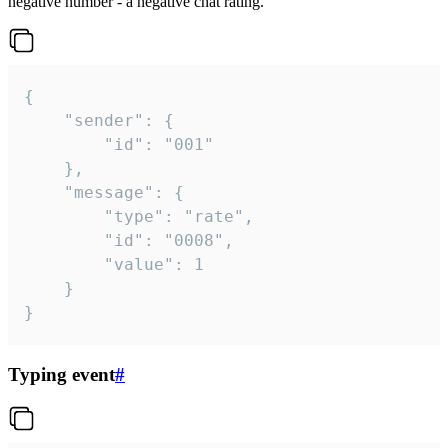
negative number - a negative chat rating.
{

	"sender": {

		"id": "001"

	},

	"message": {

		"type": "rate",

		"id": "0008",

		"value": 1

	}

}
Typing event
#