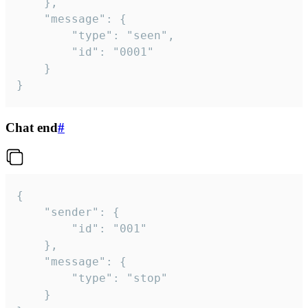
	},

	"message": {

		"type": "seen",

		"id": "0001"

	}

}
Chat end
#
{

	"sender": {

		"id": "001"

	},

	"message": {

		"type": "stop"

	}
