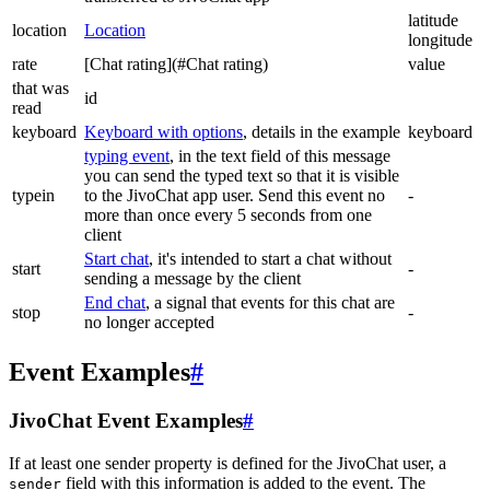
latitude
location
Location
longitude
rate
[Chat rating](#Chat rating)
value
that was
id
read
keyboard
Keyboard with options
, details in the example
keyboard
typing event
, in the text field of this message
you can send the typed text so that it is visible
typein
to the JivoChat app user. Send this event no
-
more than once every 5 seconds from one
client
Start chat
, it's intended to start a chat without
start
-
sending a message by the client
End chat
, a signal that events for this chat are
stop
-
no longer accepted
Event Examples
#
JivoChat Event Examples
#
If at least one sender property is defined for the JivoChat user, a
field with this information is added to the event. The
sender