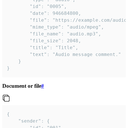
		"id": "0005",

		"date": 946684800,

		"file": "https://example.com/audio.mp3",

		"mime_type": "audio/mpeg",

		"file_name": "audio.mp3",

		"file_size": 2048,

		"title": "Title",

		"text": "Audio message comment."

	}

}
Document or file
#
{

	"sender": {

		"id": "001"
