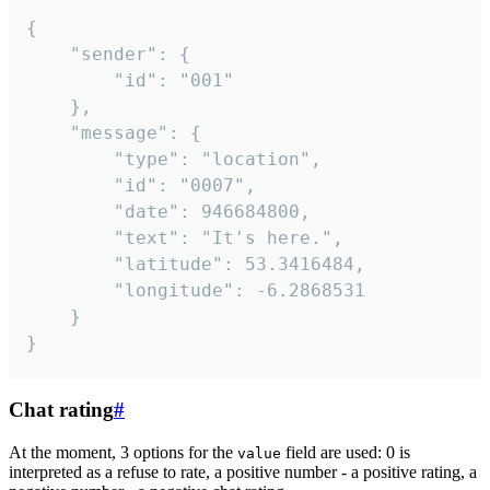
{

	"sender": {

		"id": "001"

	},

	"message": {

		"type": "location",

		"id": "0007",

		"date": 946684800,

		"text": "It's here.",

		"latitude": 53.3416484,

		"longitude": -6.2868531

	}

}
Chat rating
#
At the moment, 3 options for the
field are used: 0 is
value
interpreted as a refuse to rate, a positive number - a positive rating, a