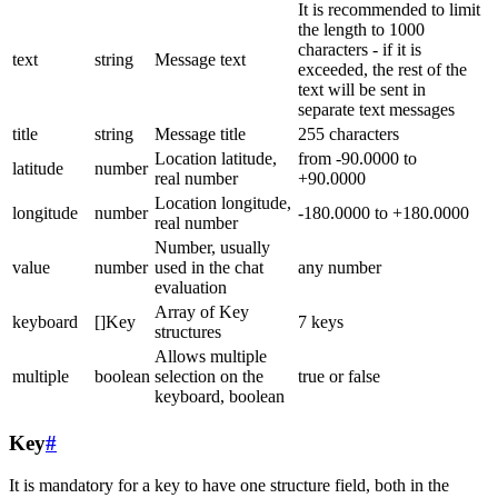
It is recommended to limit
the length to 1000
characters - if it is
text
string
Message text
exceeded, the rest of the
text will be sent in
separate text messages
title
string
Message title
255 characters
Location latitude,
from -90.0000 to
latitude
number
real number
+90.0000
Location longitude,
longitude
number
-180.0000 to +180.0000
real number
Number, usually
value
number
used in the chat
any number
evaluation
Array of Key
keyboard
[]Key
7 keys
structures
Allows multiple
multiple
boolean
selection on the
true or false
keyboard, boolean
Key
#
It is mandatory for a key to have one structure field, both in the