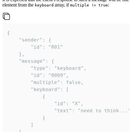
element from the
array, if
:
keyboard
multiple != true
{

	"sender": {

		"id": "001"

	},

	"message": {

		"type": "keyboard",

		"id": "0009",

		"multiple": false,

		"keyboard": [

			{

				"id": "X",

				"text": "need to think..."

			}

		]

	}
