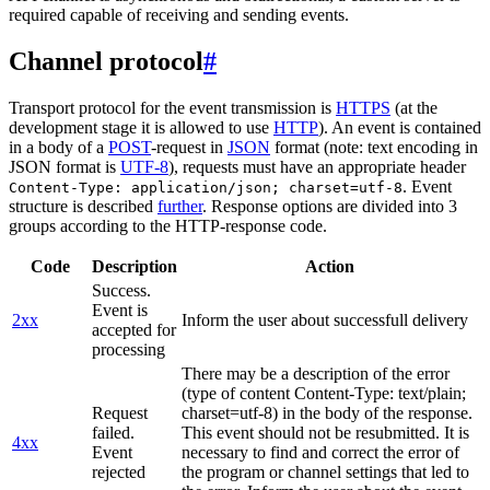
required capable of receiving and sending events.
Channel protocol
#
Transport protocol for the event transmission is
HTTPS
(at the
development stage it is allowed to use
HTTP
). An event is contained
in a body of a
POST
-request in
JSON
format (note: text encoding in
JSON format is
UTF-8
), requests must have an appropriate header
. Event
Content-Type: application/json; charset=utf-8
structure is described
further
. Response options are divided into 3
groups according to the HTTP-response code.
Code
Description
Action
Success.
Event is
2xx
Inform the user about successfull delivery
accepted for
processing
There may be a description of the error
(type of content Content-Type: text/plain;
Request
charset=utf-8) in the body of the response.
failed.
This event should not be resubmitted. It is
4xx
Event
necessary to find and correct the error of
rejected
the program or channel settings that led to