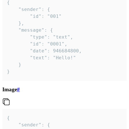
{

	"sender": {

		"id": "001"

	},

	"message": {

		"type": "text",

		"id": "0001",

		"date": 946684800,

		"text": "Hello!"

	}

}
Image
#
{

	"sender": {
