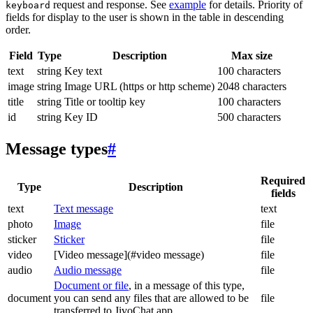
request and response. See
example
for details. Priority of
keyboard
fields for display to the user is shown in the table in descending
order.
Field
Type
Description
Max size
text
string
Key text
100 characters
image
string
Image URL (https or http scheme)
2048 characters
title
string
Title or tooltip key
100 characters
id
string
Key ID
500 characters
Message types
#
Required
Type
Description
fields
text
Text message
text
photo
Image
file
sticker
Sticker
file
video
[Video message](#video message)
file
audio
Audio message
file
Document or file
, in a message of this type,
document
you can send any files that are allowed to be
file
transferred to JivoChat app