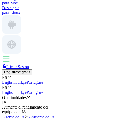
para Mac
Descargar
para Linux
Iniciar Sesión
Regístrese gratis
ES
English
Türkçe
Português
ES
English
Türkçe
Português
Oportunidades
IA
Aumenta el rendimiento del
equipo con IA
Agente de IA
Asistente de IA