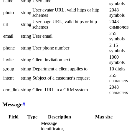
name
string
Username
symbols
User avatar URL, valid https or http
2048
photo
string
schemes
symbols
User page URL, valid https or http
2048
url
string
schemes
символов
255
email
string
User email
symbols
2-15
phone
string
User phone number
symbols
1000
invite
string
Client invitation text
symbols
group
string
Department a client applies to
10 digits
255
intent
string
Subject of a customer's request
characters
2048
crm_link
string
Client URL in a CRM system
characters
Message
#
Field
Type
Description
Max size
Message
identificator,