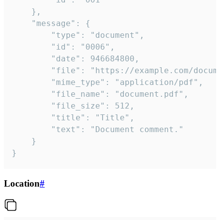
	},

	"message": {

		"type": "document",

		"id": "0006",

		"date": 946684800,

		"file": "https://example.com/document.pdf",

		"mime_type": "application/pdf",

		"file_name": "document.pdf",

		"file_size": 512,

		"title": "Title",

		"text": "Document comment."

	}

}
Location
#