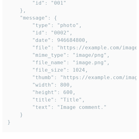
		"id": "001"

	},

	"message": {

		"type": "photo",

		"id": "0002",

		"date": 946684800,

		"file": "https://example.com/image.png",

		"mime_type": "image/png",

		"file_name": "image.png",

		"file_size": 1024,

		"thumb": "https://example.com/image_thumb.png",

		"width": 800,

		"height": 600,

		"title": "Title",

		"text": "Image comment."

	}

}