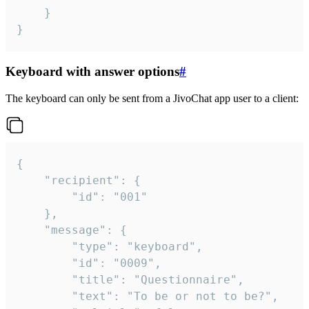
	}

}
Keyboard with answer options
#
The keyboard can only be sent from a JivoChat app user to a client:
{

	"recipient": {

		"id": "001"

	},

	"message": {

		"type": "keyboard",

		"id": "0009",

		"title": "Questionnaire",

		"text": "To be or not to be?",
