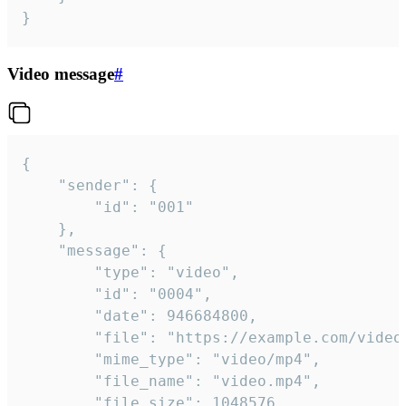
}
Video message
#
{

	"sender": {

		"id": "001"

	},

	"message": {

		"type": "video",

		"id": "0004",

		"date": 946684800,

		"file": "https://example.com/video.mp4",

		"mime_type": "video/mp4",

		"file_name": "video.mp4",

		"file_size": 1048576,
