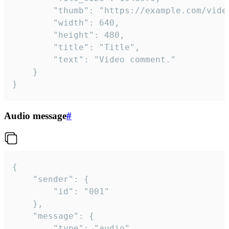
		"thumb": "https://example.com/video_thumb.png",

		"width": 640,

		"height": 480,

		"title": "Title",

		"text": "Video comment."

	}

}
Audio message
#
{

	"sender": {

		"id": "001"

	},

	"message": {

		"type": "audio",
