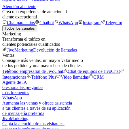
Atención al cliente
Crea una experiencia de atención al
cliente excepcional
Chat para sitios
Chatbot
WhatsApp
Instagram
Telegram
Todos los canales
Marketing
Transforma el tráfico en
clientes potenciales cualificados
JivoMarketing
Devolución de llamadas
Ventas
Consigue más ventas, un mayor valor medio
de los pedidos y una mayor base de clientes
Teléfono empresarial de JivoChat
Chat de equipos de JivoChat
Integraciones
Teléfono Plus
Video llamadas
CRM
Agente de IA
Gestiona las preguntas
más frecuentes
WhatsApp
Aumenta las ventas y ofrece asistencia
a tus clientes a través de su aplicación
de mensajería preferida
JivoMarketing
Capta la atención de tus visitantes:
capta su interés antes de que se