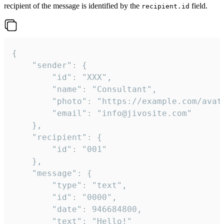
recipient of the message is identified by the
field.
recipient.id
{

	"sender": {

		"id": "XXX",

		"name": "Consultant",

		"photo": "https://example.com/avatar.png",

		"email": "info@jivosite.com"

	},

	"recipient": {

		"id": "001"

	},

	"message": {

		"type": "text",

		"id": "0000",

		"date": 946684800,

		"text": "Hello!"
