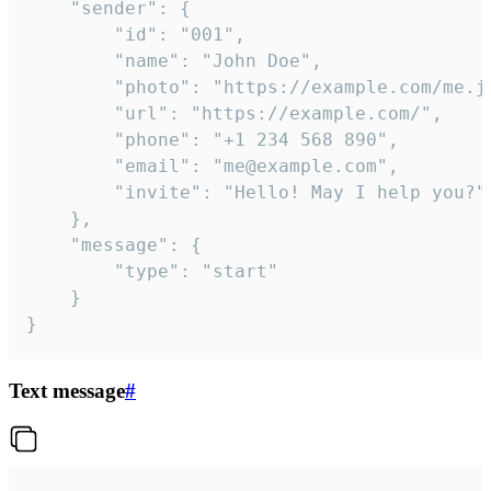
	"sender": {

		"id": "001",

		"name": "John Doe",

		"photo": "https://example.com/me.jpg",

		"url": "https://example.com/",

		"phone": "+1 234 568 890",

		"email": "me@example.com",

		"invite": "Hello! May I help you?"

	},

	"message": {

		"type": "start"

	}

}
Text message
#