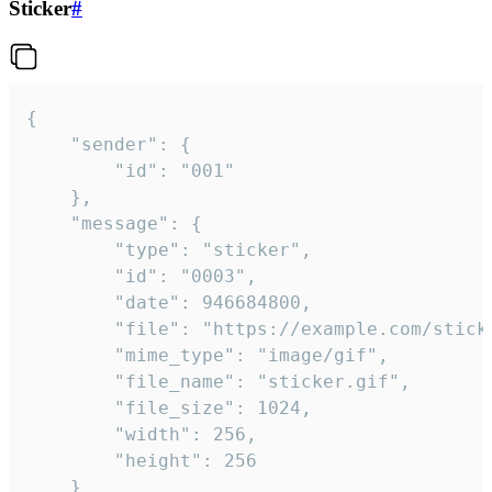
Sticker
#
{

	"sender": {

		"id": "001"

	},

	"message": {

		"type": "sticker",

		"id": "0003",

		"date": 946684800,

		"file": "https://example.com/sticker.gif",

		"mime_type": "image/gif",

		"file_name": "sticker.gif",

		"file_size": 1024,

		"width": 256,

		"height": 256

	}
