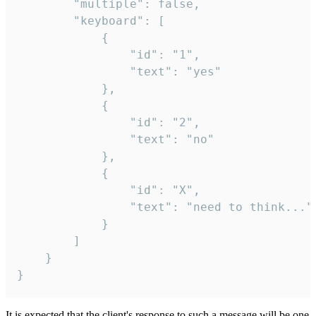
		"multiple": false,

		"keyboard": [

			{

				"id": "1",

				"text": "yes"

			},

			{

				"id": "2",

				"text": "no"

			},

			{

				"id": "X",

				"text": "need to think..."

			}

		]

	}

}
It is expected that the client's response to such a message will be one