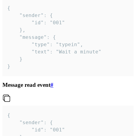
{

	"sender": {

		"id": "001"

	},

	"message": {

		"type": "typein",

		"text": "Wait a minute"

	}

}
Message read event
#
{

	"sender": {

		"id": "001"
