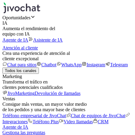
Oportunidades
IA
Aumenta el rendimiento del
equipo con IA
Agente de IA
Asistente de IA
Atención al cliente
Crea una experiencia de atención al
cliente excepcional
Chat para sitios
Chatbot
WhatsApp
Instagram
Telegram
Todos los canales
Marketing
Transforma el tráfico en
clientes potenciales cualificados
JivoMarketing
Devolución de llamadas
Ventas
Consigue más ventas, un mayor valor medio
de los pedidos y una mayor base de clientes
Teléfono empresarial de JivoChat
Chat de equipos de JivoChat
Integraciones
Teléfono Plus
Video llamadas
CRM
Agente de IA
Gestiona las preguntas