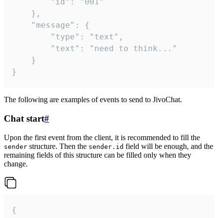
		"id": "001"

	},

	"message": {

		"type": "text",

		"text": "need to think..."

	}

}
The following are examples of events to send to JivoChat.
Chat start
#
Upon the first event from the client, it is recommended to fill the
structure. Then the
field will be enough, and the
sender
sender.id
remaining fields of this structure can be filled only when they
change.
{
