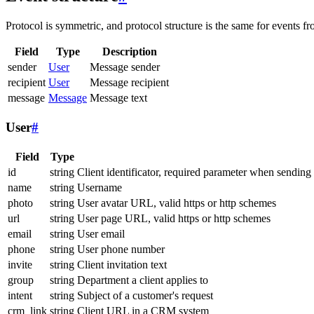
Protocol is symmetric, and protocol structure is the same for events fr
Field
Type
Description
sender
User
Message sender
recipient
User
Message recipient
message
Message
Message text
User
#
Field
Type
id
string
Client identificator, required parameter when sending
name
string
Username
photo
string
User avatar URL, valid https or http schemes
url
string
User page URL, valid https or http schemes
email
string
User email
phone
string
User phone number
invite
string
Client invitation text
group
string
Department a client applies to
intent
string
Subject of a customer's request
crm_link
string
Client URL in a CRM system