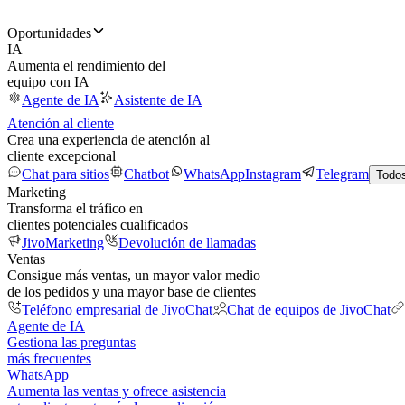
Oportunidades
IA
Aumenta el rendimiento del
equipo con IA
Agente de IA
Asistente de IA
Atención al cliente
Crea una experiencia de atención al
cliente excepcional
Chat para sitios
Chatbot
WhatsApp
Instagram
Telegram
Todos
Marketing
Transforma el tráfico en
clientes potenciales cualificados
JivoMarketing
Devolución de llamadas
Ventas
Consigue más ventas, un mayor valor medio
de los pedidos y una mayor base de clientes
Teléfono empresarial de JivoChat
Chat de equipos de JivoChat
Agente de IA
Gestiona las preguntas
más frecuentes
WhatsApp
Aumenta las ventas y ofrece asistencia