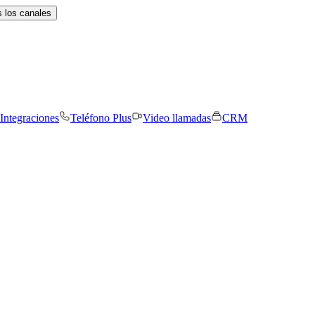
 los canales
Integraciones
Teléfono Plus
Video llamadas
CRM