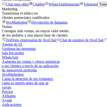
Chat para sitios
Chatbot
WhatsApp
Instagram
Telegram
Todos
Marketing
Transforma el tráfico en
clientes potenciales cualificados
JivoMarketing
Devolución de llamadas
Ventas
Consigue más ventas, un mayor valor medio
de los pedidos y una mayor base de clientes
Teléfono empresarial de JivoChat
Chat de equipos de JivoChat
Agente de IA
Gestiona las preguntas
más frecuentes
WhatsApp
Aumenta las ventas y ofrece asistencia
a tus clientes a través de su aplicación
de mensajería preferida
JivoMarketing
Capta la atención de tus visitantes:
capta su interés antes de que se
vayan
Precios
Afiliados
Ayuda
Aplicaciones