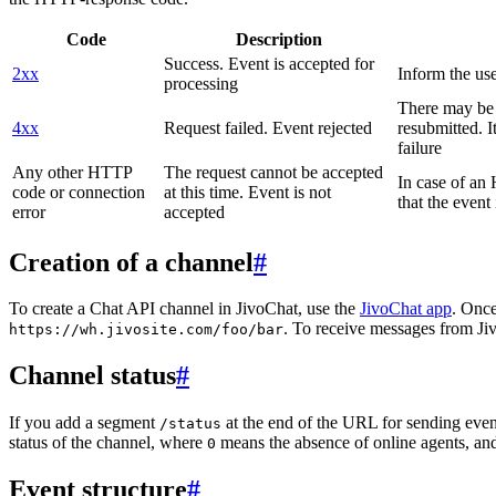
Code
Description
Success. Event is accepted for
2xx
Inform the use
processing
There may be a
4xx
Request failed. Event rejected
resubmitted. I
failure
Any other HTTP
The request cannot be accepted
In case of a
code or connection
at this time. Event is not
that the event
error
accepted
Creation of a channel
#
To create a Chat API channel in JivoChat, use the
JivoChat app
. Once
. To receive messages from Jiv
https://wh.jivosite.com/foo/bar
Channel status
#
If you add a segment
at the end of the URL for sending even
/status
status of the channel, where
means the absence of online agents, a
0
Event structure
#