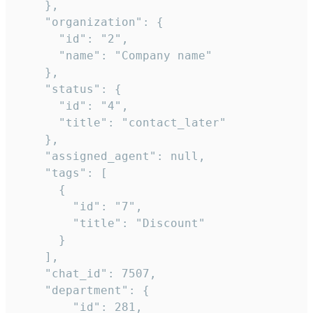
    },

    "organization": {

      "id": "2",

      "name": "Company name"

    },

    "status": {

      "id": "4",

      "title": "contact_later"

    },

    "assigned_agent": null,

    "tags": [

      {

        "id": "7",

        "title": "Discount"

      }

    ],

    "chat_id": 7507,

    "department": {

        "id": 281,
