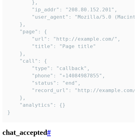
        },

        "ip_addr": "208.80.152.201",

        "user_agent": "Mozilla/5.0 (Macint
    },

    "page": {

        "url": "http://example.com/",

        "title": "Page title"

    },

    "call": {

        "type": "callback",

        "phone": "+14084987855",

        "status": "end",

        "record_url": "http://example.com/r
    },

    "analytics": {}

}
chat_accepted
#