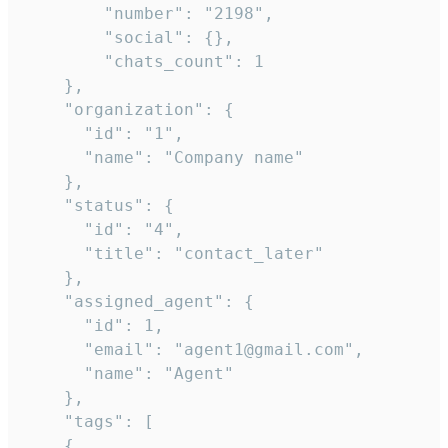
        "number": "2198",

        "social": {},

        "chats_count": 1

    },

    "organization": {

      "id": "1",

      "name": "Company name"

    },

    "status": {

      "id": "4",

      "title": "contact_later"

    },

    "assigned_agent": {

      "id": 1,

      "email": "agent1@gmail.com",

      "name": "Agent"

    },

    "tags": [

    {
