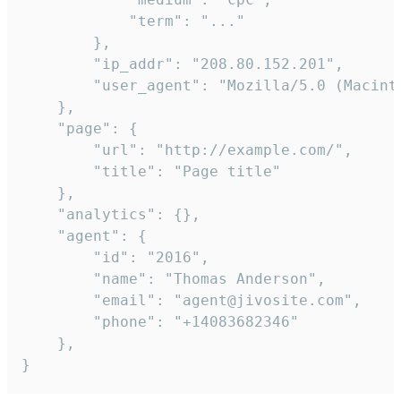
            "term": "..."

        },

        "ip_addr": "208.80.152.201",

        "user_agent": "Mozilla/5.0 (Macint
    },

    "page": {

        "url": "http://example.com/",

        "title": "Page title"

    },

    "analytics": {},

    "agent": {

        "id": "2016",

        "name": "Thomas Anderson",

        "email": "agent@jivosite.com",

        "phone": "+14083682346"

    },

}