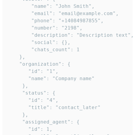
        "name": "John Smith",

        "email": "email@example.com",

        "phone": "+14084987855",

        "number": "2198",

        "description": "Description text",

        "social": {},

        "chats_count": 1

    },

    "organization": {

       "id": "1",

       "name": "Company name"

     },

     "status": {

       "id": "4",

       "title": "contact_later"

     },

     "assigned_agent": {

       "id": 1,
