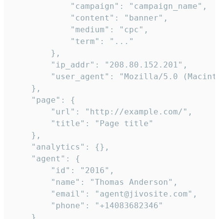
            "campaign": "campaign_name",

            "content": "banner",

            "medium": "cpc",

            "term": "..."

        },

        "ip_addr": "208.80.152.201",

        "user_agent": "Mozilla/5.0 (Macint
    },

    "page": {

        "url": "http://example.com/",

        "title": "Page title"

    },

    "analytics": {},

    "agent": {

        "id": "2016",

        "name": "Thomas Anderson",

        "email": "agent@jivosite.com",

        "phone": "+14083682346"

    },
