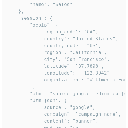
        "name": "Sales"

    },

    "session": {

        "geoip": {

            "region_code": "CA",

            "country": "United States",

            "country_code": "US",

            "region": "California",

            "city": "San Francisco",

            "latitude": "37.7898",

            "longitude": "-122.3942",

            "organization": "Wikimedia Foun
        },

        "utm": "source=google|medium=cpc|c
        "utm_json": {

            "source": "google",

            "campaign": "campaign_name",

            "content": "banner",

            "medium": "cpc",
