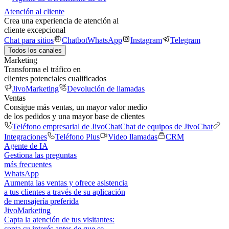
Atención al cliente
Crea una experiencia de atención al
cliente excepcional
Chat para sitios
Chatbot
WhatsApp
Instagram
Telegram
Todos los canales
Marketing
Transforma el tráfico en
clientes potenciales cualificados
JivoMarketing
Devolución de llamadas
Ventas
Consigue más ventas, un mayor valor medio
de los pedidos y una mayor base de clientes
Teléfono empresarial de JivoChat
Chat de equipos de JivoChat
Integraciones
Teléfono Plus
Video llamadas
CRM
Agente de IA
Gestiona las preguntas
más frecuentes
WhatsApp
Aumenta las ventas y ofrece asistencia
a tus clientes a través de su aplicación
de mensajería preferida
JivoMarketing
Capta la atención de tus visitantes:
capta su interés antes de que se