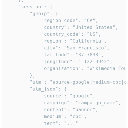
    "session": {

        "geoip": {

            "region_code": "CA",

            "country": "United States",

            "country_code": "US",

            "region": "California",

            "city": "San Francisco",

            "latitude": "37.7898",

            "longitude": "-122.3942",

            "organization": "Wikimedia Foun
        },

        "utm": "source=google|medium=cpc|c
        "utm_json": {

            "source": "google",

            "campaign": "campaign_name",

            "content": "banner",

            "medium": "cpc",

            "term": "..."
