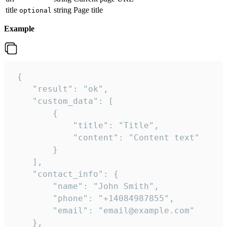
title
string
Page title
optional
Example
 {

    "result": "ok",

    "custom_data": [

        {

            "title": "Title",

            "content": "Content text"

        }

    ],

    "contact_info": {

        "name": "John Smith",

        "phone": "+14084987855",

        "email": "email@example.com"

    },
