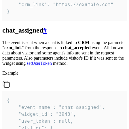
    "crm_link": "https://example.com"

}
chat_assigned
#
The event is sent when a chat is linked to
CRM
using the parameter
"
crm_link
" from the response to
chat_accepted
event. All known
data about visitor and some agent's info are sent in the request
parameters. Also parameters include visitor's ID if it was sent to the
widget using
setUserToken
method.
Example:
{

    "event_name": "chat_assigned",

    "widget_id": "3948",

    "user_token": null,

    "visitor": {
