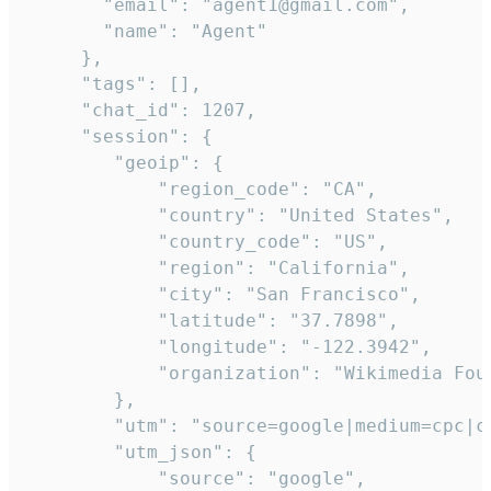
       "email": "agent1@gmail.com",

       "name": "Agent"

     },

     "tags": [],

     "chat_id": 1207,

     "session": {

        "geoip": {

            "region_code": "CA",

            "country": "United States",

            "country_code": "US",

            "region": "California",

            "city": "San Francisco",

            "latitude": "37.7898",

            "longitude": "-122.3942",

            "organization": "Wikimedia Foun
        },

        "utm": "source=google|medium=cpc|c
        "utm_json": {

            "source": "google",
