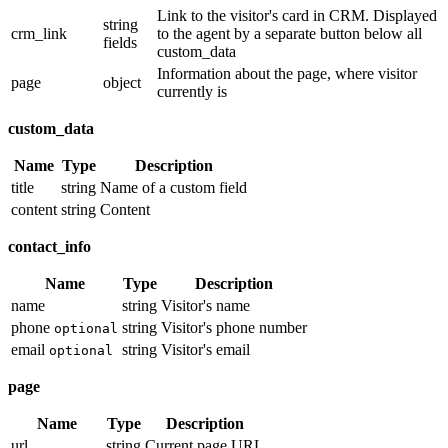
Link to the visitor's card in CRM. Displayed
string
crm_link
to the agent by a separate button below all
fields
custom_data
Information about the page, where visitor
page
object
currently is
custom_data
Name
Type
Description
title
string
Name of a custom field
content
string
Content
contact_info
Name
Type
Description
name
string
Visitor's name
phone
string
Visitor's phone number
optional
email
string
Visitor's email
optional
page
Name
Type
Description
url
string
Current page URL