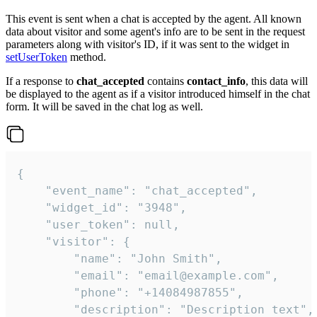
This event is sent when a chat is accepted by the agent. All known
data about visitor and some agent's info are to be sent in the request
parameters along with visitor's ID, if it was sent to the widget in
setUserToken
method.
If a response to
chat_accepted
contains
contact_info
, this data will
be displayed to the agent as if a visitor introduced himself in the chat
form. It will be saved in the chat log as well.
{

    "event_name": "chat_accepted",

    "widget_id": "3948",

    "user_token": null,

    "visitor": {

        "name": "John Smith",

        "email": "email@example.com",

        "phone": "+14084987855",

        "description": "Description text",
