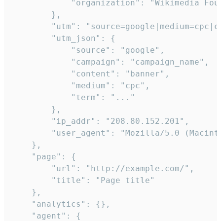
            "organization": "Wikimedia Foun
        },

        "utm": "source=google|medium=cpc|c
        "utm_json": {

            "source": "google",

            "campaign": "campaign_name",

            "content": "banner",

            "medium": "cpc",

            "term": "..."

        },

        "ip_addr": "208.80.152.201",

        "user_agent": "Mozilla/5.0 (Macint
    },

    "page": {

        "url": "http://example.com/",

        "title": "Page title"

    },

    "analytics": {},

    "agent": {
