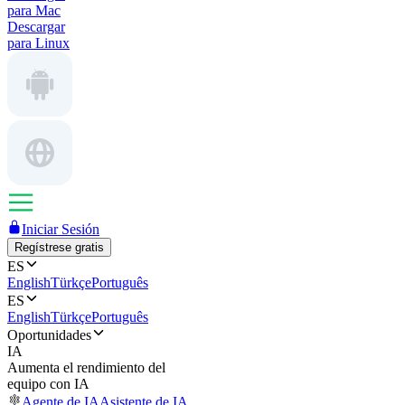
para Mac
Descargar
para Linux
Iniciar Sesión
Regístrese gratis
ES
English
Türkçe
Português
ES
English
Türkçe
Português
Oportunidades
IA
Aumenta el rendimiento del
equipo con IA
Agente de IA
Asistente de IA