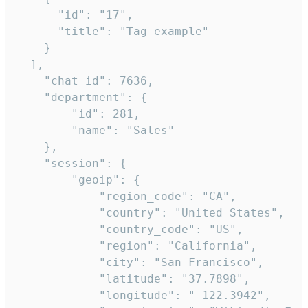
      "id": "17",

      "title": "Tag example"

    }

  ],

    "chat_id": 7636,

    "department": {

        "id": 281,

        "name": "Sales"

    },

    "session": {

        "geoip": {

            "region_code": "CA",

            "country": "United States",

            "country_code": "US",

            "region": "California",

            "city": "San Francisco",

            "latitude": "37.7898",

            "longitude": "-122.3942",
