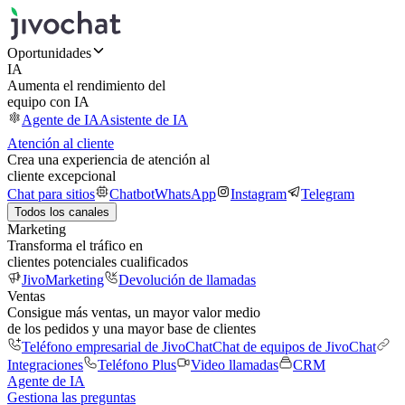
Oportunidades
IA
Aumenta el rendimiento del
equipo con IA
Agente de IA
Asistente de IA
Atención al cliente
Crea una experiencia de atención al
cliente excepcional
Chat para sitios
Chatbot
WhatsApp
Instagram
Telegram
Todos los canales
Marketing
Transforma el tráfico en
clientes potenciales cualificados
JivoMarketing
Devolución de llamadas
Ventas
Consigue más ventas, un mayor valor medio
de los pedidos y una mayor base de clientes
Teléfono empresarial de JivoChat
Chat de equipos de JivoChat
Integraciones
Teléfono Plus
Video llamadas
CRM
Agente de IA
Gestiona las preguntas