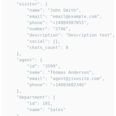
    "visitor": {

        "name": "John Smith",

        "email": "email@example.com",

        "phone": "+14084987855",

        "number": "2746",

        "description": "Description text",

        "social": {},

        "chats_count": 8

    },

    "agent": {

        "id": "3599",

        "name": "Thomas Anderson",

        "email": "agent@jivosite.com",

        "phone": "+14083682346"

    },

    "department": {

        "id": 181,

        "name": "Sales"

    },
