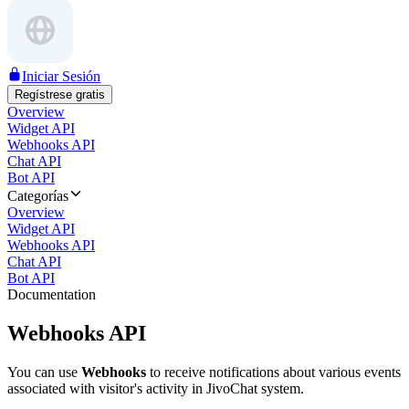
Iniciar Sesión
Regístrese gratis
Overview
Widget API
Webhooks API
Chat API
Bot API
Categorías
Overview
Widget API
Webhooks API
Chat API
Bot API
Documentation
Webhooks API
You can use
Webhooks
to receive notifications about various events
associated with visitor's activity in JivoChat system.