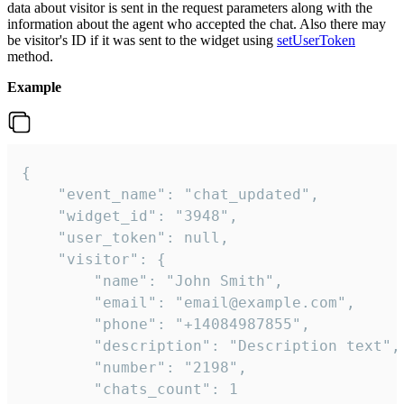
data about visitor is sent in the request parameters along with the
information about the agent who accepted the chat. Also there may
be visitor's ID if it was sent to the widget using
setUserToken
method.
Example
{

    "event_name": "chat_updated",

    "widget_id": "3948",

    "user_token": null,

    "visitor": {

        "name": "John Smith",

        "email": "email@example.com",

        "phone": "+14084987855",

        "description": "Description text",

        "number": "2198",

        "chats_count": 1
