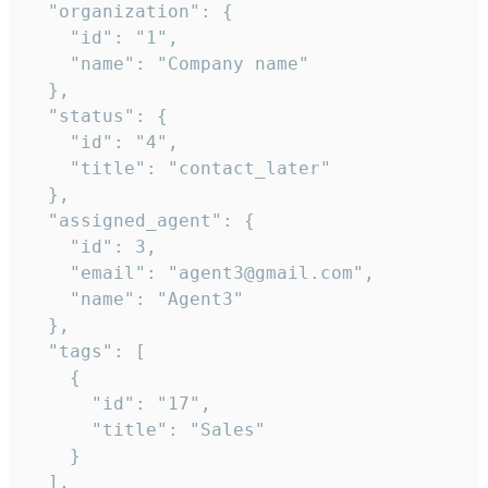
  "organization": {

    "id": "1",

    "name": "Company name"

  },

  "status": {

    "id": "4",

    "title": "contact_later"

  },

  "assigned_agent": {

    "id": 3,

    "email": "agent3@gmail.com",

    "name": "Agent3"

  },

  "tags": [

    {

      "id": "17",

      "title": "Sales"

    }

  ],
