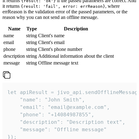
It returns
if the passed parameters are correct. And
{result: 'ok'}
it returns
, where
{result: 'fail', error: errReason}
errReason is the validation error of the passed parameters, or the
reason why you can not send an offline message.
Name
Type
Description
name
string
Client's name
email
string
Client's email
phone
string
Client's phone number
description
string
Additional information about the client
message
string
Offline message text
let apiResult = jivo_api.sendOfflineMessage
    "name": "John Smith",

    "email": "email@example.com",

    "phone": "+14084987855",

    "description": "Description text",

    "message": "Offline message"

});
