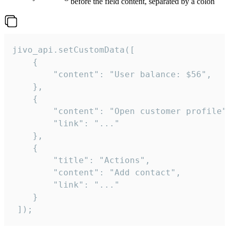
before the field content, separated by a colon
jivo_api.setCustomData([

    {

        "content": "User balance: $56",

    },

    {

        "content": "Open customer profile",
        "link": "..."

    },

    {

        "title": "Actions",

        "content": "Add contact",

        "link": "..."

    }

 ]);