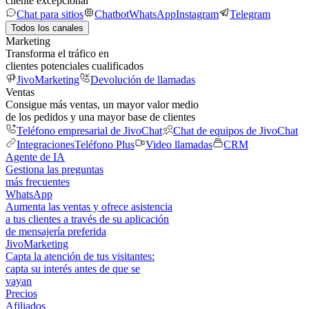
cliente excepcional
Chat para sitios
Chatbot
WhatsApp
Instagram
Telegram
Todos los canales
Marketing
Transforma el tráfico en
clientes potenciales cualificados
JivoMarketing
Devolución de llamadas
Ventas
Consigue más ventas, un mayor valor medio
de los pedidos y una mayor base de clientes
Teléfono empresarial de JivoChat
Chat de equipos de JivoChat
Integraciones
Teléfono Plus
Video llamadas
CRM
Agente de IA
Gestiona las preguntas
más frecuentes
WhatsApp
Aumenta las ventas y ofrece asistencia
a tus clientes a través de su aplicación
de mensajería preferida
JivoMarketing
Capta la atención de tus visitantes:
capta su interés antes de que se
vayan
Precios
Afiliados