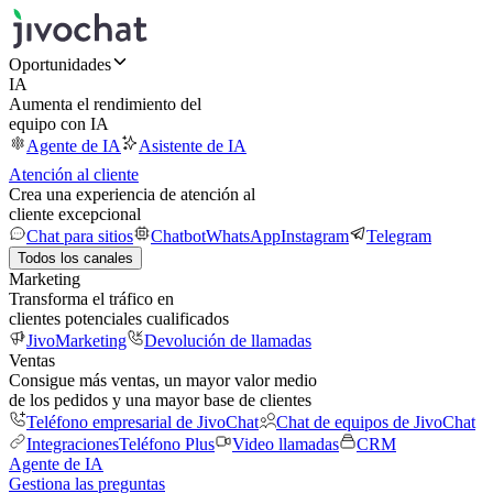
Oportunidades
IA
Aumenta el rendimiento del
equipo con IA
Agente de IA
Asistente de IA
Atención al cliente
Crea una experiencia de atención al
cliente excepcional
Chat para sitios
Chatbot
WhatsApp
Instagram
Telegram
Todos los canales
Marketing
Transforma el tráfico en
clientes potenciales cualificados
JivoMarketing
Devolución de llamadas
Ventas
Consigue más ventas, un mayor valor medio
de los pedidos y una mayor base de clientes
Teléfono empresarial de JivoChat
Chat de equipos de JivoChat
Integraciones
Teléfono Plus
Video llamadas
CRM
Agente de IA
Gestiona las preguntas