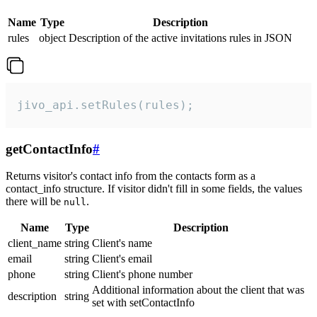
Name
Type
Description
rules
object
Description of the active invitations rules in JSON
jivo_api.setRules(rules);
getContactInfo
#
Returns visitor's contact info from the contacts form as a
contact_info structure. If visitor didn't fill in some fields, the values
there will be
.
null
Name
Type
Description
client_name
string
Client's name
email
string
Client's email
phone
string
Client's phone number
Additional information about the client that was
description
string
set with setContactInfo