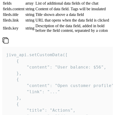
fields
array
List of additional data fields of the chat
fields.content
string
Content of data field. Tags will be insulated
fileds.title
string
Title shown above a data field
fileds.link
string
URL that opens when the data field is clicked
Description of the data field, added in bold
fileds.key
string
before the field content, separated by a colon
jivo_api.setCustomData([

    {

        "content": "User balance: $56",

    },

    {

        "content": "Open customer profile",
        "link": "..."

    },

    {

        "title": "Actions",
