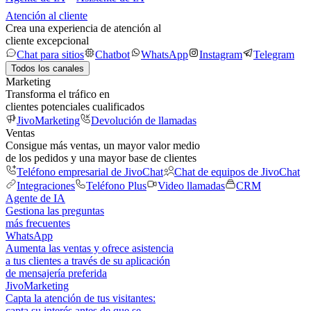
Atención al cliente
Crea una experiencia de atención al
cliente excepcional
Chat para sitios
Chatbot
WhatsApp
Instagram
Telegram
Todos los canales
Marketing
Transforma el tráfico en
clientes potenciales cualificados
JivoMarketing
Devolución de llamadas
Ventas
Consigue más ventas, un mayor valor medio
de los pedidos y una mayor base de clientes
Teléfono empresarial de JivoChat
Chat de equipos de JivoChat
Integraciones
Teléfono Plus
Video llamadas
CRM
Agente de IA
Gestiona las preguntas
más frecuentes
WhatsApp
Aumenta las ventas y ofrece asistencia
a tus clientes a través de su aplicación
de mensajería preferida
JivoMarketing
Capta la atención de tus visitantes:
capta su interés antes de que se