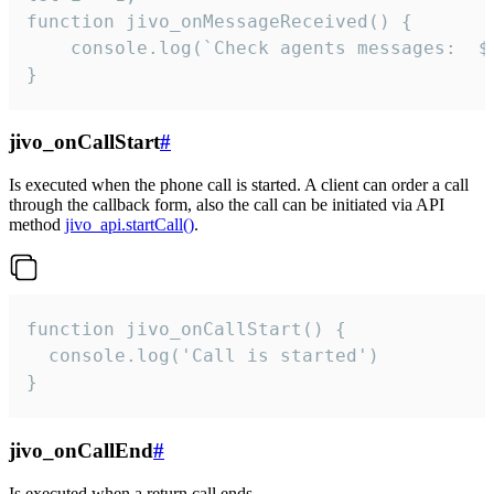
function jivo_onMessageReceived() {

	console.log(`Check agents messages:  ${i++}`)

}
jivo_onCallStart
#
Is executed when the phone call is started. A client can order a call
through the callback form, also the call can be initiated via API
method
jivo_api.startCall()
.
function jivo_onCallStart() {

  console.log('Call is started')

}
jivo_onCallEnd
#
Is executed when a return call ends.