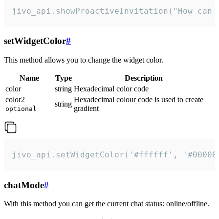
jivo_api.showProactiveInvitation("How can 
setWidgetColor
#
This method allows you to change the widget color.
Name
Type
Description
color
string
Hexadecimal color code
color2
Hexadecimal colour code is used to create
string
gradient
optional
jivo_api.setWidgetColor('#ffffff', '#00000
chatMode
#
With this method you can get the current chat status: online/offline.