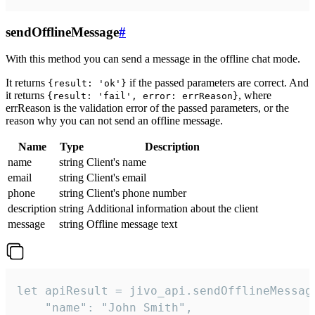
sendOfflineMessage
#
With this method you can send a message in the offline chat mode.
It returns
if the passed parameters are correct. And
{result: 'ok'}
it returns
, where
{result: 'fail', error: errReason}
errReason is the validation error of the passed parameters, or the
reason why you can not send an offline message.
Name
Type
Description
name
string
Client's name
email
string
Client's email
phone
string
Client's phone number
description
string
Additional information about the client
message
string
Offline message text
let apiResult = jivo_api.sendOfflineMessage
    "name": "John Smith",
