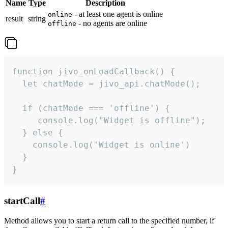
Name
Type
Description
- at least one agent is online
online
result
string
- no agents are online
offline
function jivo_onLoadCallback() {

  let chatMode = jivo_api.chatMode();

  if (chatMode === 'offline') {

     console.log("Widget is offline");

  } else {

    console.log('Widget is online')

  }

}
startCall
#
Method allows you to start a return call to the specified number, if