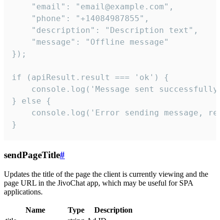
    "email": "email@example.com",

    "phone": "+14084987855",

    "description": "Description text",

    "message": "Offline message"

});

if (apiResult.result === 'ok') {

    console.log('Message sent successfully'
} else {

    console.log('Error sending message, rea
}
sendPageTitle
#
Updates the title of the page the client is currently viewing and the
page URL in the JivoChat app, which may be useful for SPA
applications.
Name
Type
Description