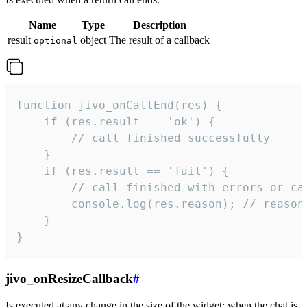
Name
Type
Description
result
object
The result of a callback
optional
function jivo_onCallEnd(res) {

    if (res.result == 'ok') {

        // call finished successfully

    }

    if (res.result == 'fail') {

        // call finished with errors or can
        console.log(res.reason); // reason 
    }

}
jivo_onResizeCallback
#
Is executed at any change in the size of the widget: when the chat is