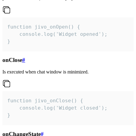
function jivo_onOpen() {

    console.log('Widget opened');

}
onClose
#
Is executed when chat window is minimized.
function jivo_onClose() {

    console.log('Widget closed');

}
onChangeState
#