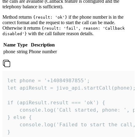
the calls are available (Callback feature is configured and the
telephony balance is sufficient).
Method returns
if the phone number is in the
{result: 'ok'}
correct format and the request to start the call can be made.
Otherwise it returns
{result: 'fail', reason: 'Callback
with the call failure reason details.
disabled'}
Name
Type
Description
phone
string
Phone number
let phone = '+14084987855';

let apiResult = jivo_api.startCall(phone);

if (apiResult.result === 'ok') {

    console.log('Call started, phone: ', ph
} else {

    console.log('Failed to start the call,
}