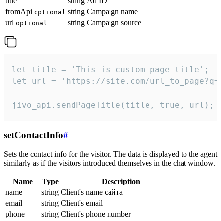
title
string
Ad ID
fromApi
string
Campaign name
optional
url
string
Campaign source
optional
let title = 'This is custom page title';

let url = 'https://site.com/url_to_page?q=p
jivo_api.sendPageTitle(title, true, url);
setContactInfo
#
Sets the contact info for the visitor. The data is displayed to the agent
similarly as if the visitors introduced themselves in the chat window.
Name
Type
Description
name
string
Client's name сайта
email
string
Client's email
phone
string
Client's phone number