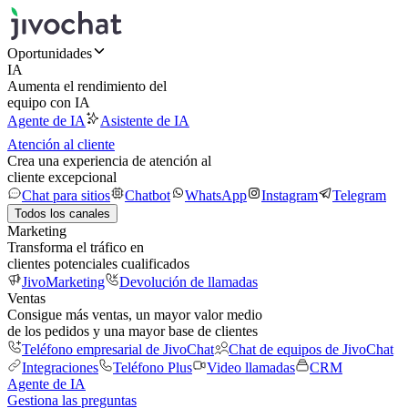
Oportunidades
IA
Aumenta el rendimiento del
equipo con IA
Agente de IA
Asistente de IA
Atención al cliente
Crea una experiencia de atención al
cliente excepcional
Chat para sitios
Chatbot
WhatsApp
Instagram
Telegram
Todos los canales
Marketing
Transforma el tráfico en
clientes potenciales cualificados
JivoMarketing
Devolución de llamadas
Ventas
Consigue más ventas, un mayor valor medio
de los pedidos y una mayor base de clientes
Teléfono empresarial de JivoChat
Chat de equipos de JivoChat
Integraciones
Teléfono Plus
Video llamadas
CRM
Agente de IA
Gestiona las preguntas