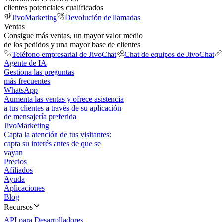
clientes potenciales cualificados
JivoMarketing
Devolución de llamadas
Ventas
Consigue más ventas, un mayor valor medio
de los pedidos y una mayor base de clientes
Teléfono empresarial de JivoChat
Chat de equipos de JivoChat
Agente de IA
Gestiona las preguntas
más frecuentes
WhatsApp
Aumenta las ventas y ofrece asistencia
a tus clientes a través de su aplicación
de mensajería preferida
JivoMarketing
Capta la atención de tus visitantes:
capta su interés antes de que se
vayan
Precios
Afiliados
Ayuda
Aplicaciones
Blog
Recursos
API para Desarrolladores