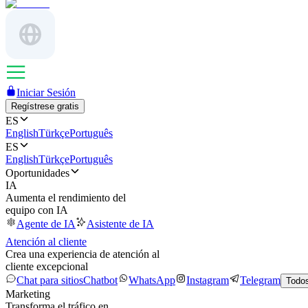
Iniciar Sesión
Regístrese gratis
ES
English
Türkçe
Português
ES
English
Türkçe
Português
Oportunidades
IA
Aumenta el rendimiento del
equipo con IA
Agente de IA
Asistente de IA
Atención al cliente
Crea una experiencia de atención al
cliente excepcional
Chat para sitios
Chatbot
WhatsApp
Instagram
Telegram
Todos
Marketing
Transforma el tráfico en