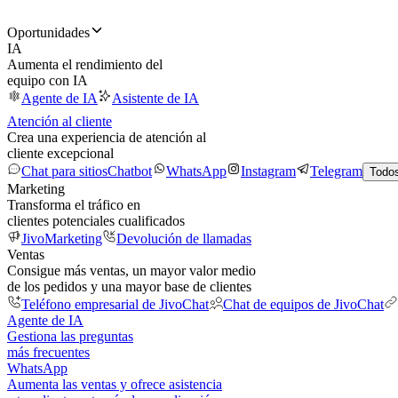
Oportunidades
IA
Aumenta el rendimiento del
equipo con IA
Agente de IA
Asistente de IA
Atención al cliente
Crea una experiencia de atención al
cliente excepcional
Chat para sitios
Chatbot
WhatsApp
Instagram
Telegram
Todos
Marketing
Transforma el tráfico en
clientes potenciales cualificados
JivoMarketing
Devolución de llamadas
Ventas
Consigue más ventas, un mayor valor medio
de los pedidos y una mayor base de clientes
Teléfono empresarial de JivoChat
Chat de equipos de JivoChat
Agente de IA
Gestiona las preguntas
más frecuentes
WhatsApp
Aumenta las ventas y ofrece asistencia