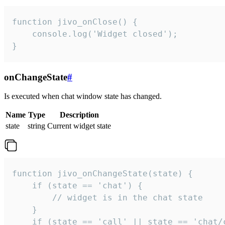
function jivo_onClose() {

    console.log('Widget closed');

}
onChangeState
#
Is executed when chat window state has changed.
Name
Type
Description
state
string
Current widget state
function jivo_onChangeState(state) {

    if (state == 'chat') {

        // widget is in the chat state

    }

    if (state == 'call' || state == 'chat/c