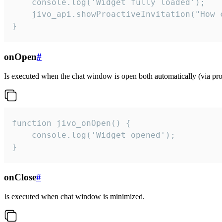
    console.log('Widget fully loaded');

    jivo_api.showProactiveInvitation("How c
}
onOpen
#
Is executed when the chat window is open both automatically (via proa
function jivo_onOpen() {

    console.log('Widget opened');

}
onClose
#
Is executed when chat window is minimized.