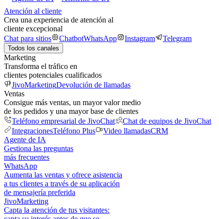
Atención al cliente
Crea una experiencia de atención al
cliente excepcional
Chat para sitios
Chatbot
WhatsApp
Instagram
Telegram
Todos los canales
Marketing
Transforma el tráfico en
clientes potenciales cualificados
JivoMarketing
Devolución de llamadas
Ventas
Consigue más ventas, un mayor valor medio
de los pedidos y una mayor base de clientes
Teléfono empresarial de JivoChat
Chat de equipos de JivoChat
Integraciones
Teléfono Plus
Video llamadas
CRM
Agente de IA
Gestiona las preguntas
más frecuentes
WhatsApp
Aumenta las ventas y ofrece asistencia
a tus clientes a través de su aplicación
de mensajería preferida
JivoMarketing
Capta la atención de tus visitantes:
capta su interés antes de que se