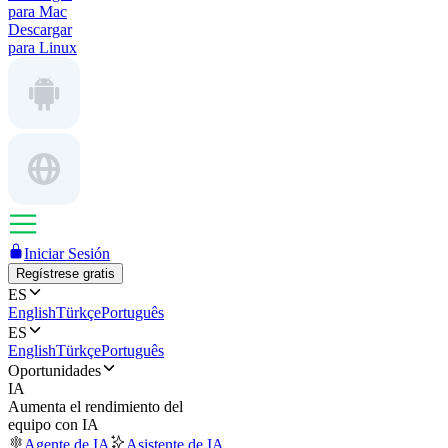
para Mac
Descargar
para Linux
Iniciar Sesión
Regístrese gratis
ES
English
Türkçe
Português
ES
English
Türkçe
Português
Oportunidades
IA
Aumenta el rendimiento del
equipo con IA
Agente de IA
Asistente de IA