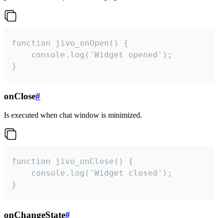
function jivo_onOpen() {

    console.log('Widget opened');

}
onClose
#
Is executed when chat window is minimized.
function jivo_onClose() {

    console.log('Widget closed');

}
onChangeState
#