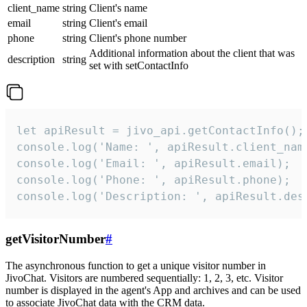
client_name
string
Client's name
email
string
Client's email
phone
string
Client's phone number
Additional information about the client that was
description
string
set with setContactInfo
let apiResult = jivo_api.getContactInfo();

console.log('Name: ', apiResult.client_name
console.log('Email: ', apiResult.email);

console.log('Phone: ', apiResult.phone);

console.log('Description: ', apiResult.des
getVisitorNumber
#
The asynchronous function to get a unique visitor number in
JivoChat. Visitors are numbered sequentially: 1, 2, 3, etc. Visitor
number is displayed in the agent's App and archives and can be used
to associate JivoChat data with the CRM data.