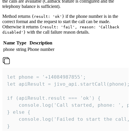
the calls are available (Callback feature is configured and the
telephony balance is sufficient).
Method returns
if the phone number is in the
{result: 'ok'}
correct format and the request to start the call can be made.
Otherwise it returns
{result: 'fail', reason: 'Callback
with the call failure reason details.
disabled'}
Name
Type
Description
phone
string
Phone number
let phone = '+14084987855';

let apiResult = jivo_api.startCall(phone);

if (apiResult.result === 'ok') {

    console.log('Call started, phone: ', ph
} else {

    console.log('Failed to start the call,
}