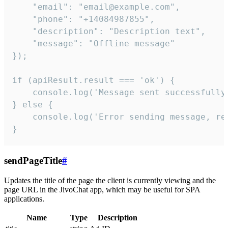
    "email": "email@example.com",

    "phone": "+14084987855",

    "description": "Description text",

    "message": "Offline message"

});

if (apiResult.result === 'ok') {

    console.log('Message sent successfully'
} else {

    console.log('Error sending message, rea
}
sendPageTitle
#
Updates the title of the page the client is currently viewing and the
page URL in the JivoChat app, which may be useful for SPA
applications.
Name
Type
Description