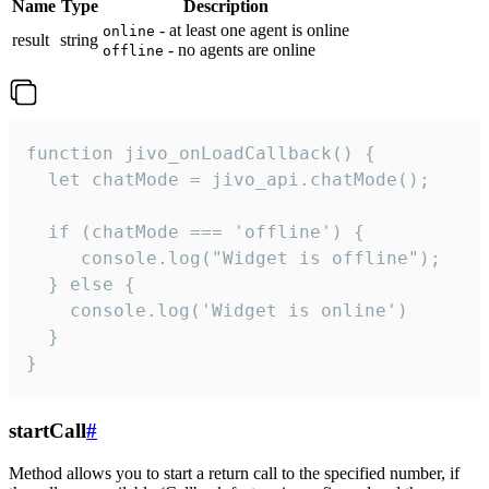
Name
Type
Description
- at least one agent is online
online
result
string
- no agents are online
offline
function jivo_onLoadCallback() {

  let chatMode = jivo_api.chatMode();

  if (chatMode === 'offline') {

     console.log("Widget is offline");

  } else {

    console.log('Widget is online')

  }

}
startCall
#
Method allows you to start a return call to the specified number, if