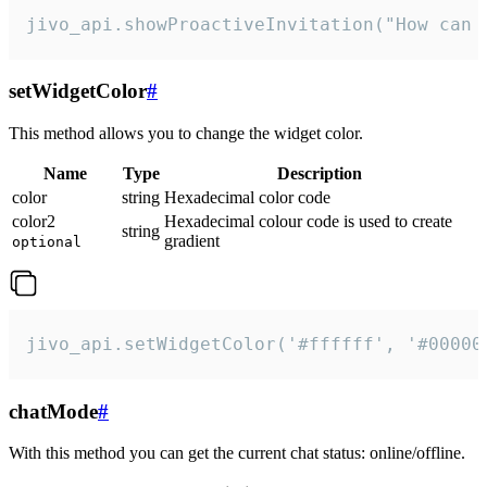
jivo_api.showProactiveInvitation("How can 
setWidgetColor
#
This method allows you to change the widget color.
Name
Type
Description
color
string
Hexadecimal color code
color2
Hexadecimal colour code is used to create
string
gradient
optional
jivo_api.setWidgetColor('#ffffff', '#00000
chatMode
#
With this method you can get the current chat status: online/offline.