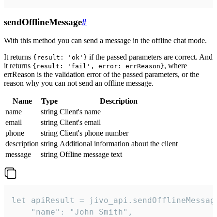
sendOfflineMessage
#
With this method you can send a message in the offline chat mode.
It returns
if the passed parameters are correct. And
{result: 'ok'}
it returns
, where
{result: 'fail', error: errReason}
errReason is the validation error of the passed parameters, or the
reason why you can not send an offline message.
Name
Type
Description
name
string
Client's name
email
string
Client's email
phone
string
Client's phone number
description
string
Additional information about the client
message
string
Offline message text
let apiResult = jivo_api.sendOfflineMessage
    "name": "John Smith",
