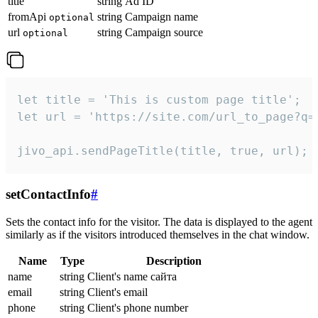
title
string
Ad ID
fromApi
string
Campaign name
optional
url
string
Campaign source
optional
let title = 'This is custom page title';

let url = 'https://site.com/url_to_page?q=p
jivo_api.sendPageTitle(title, true, url);
setContactInfo
#
Sets the contact info for the visitor. The data is displayed to the agent
similarly as if the visitors introduced themselves in the chat window.
Name
Type
Description
name
string
Client's name сайта
email
string
Client's email
phone
string
Client's phone number