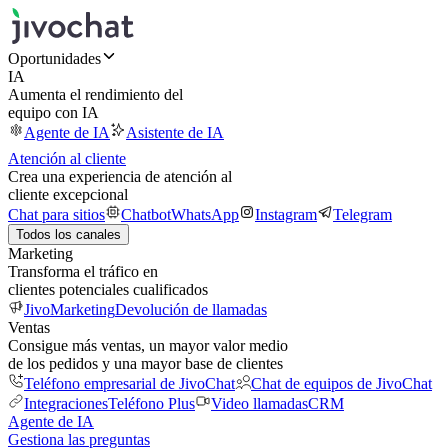
Oportunidades
IA
Aumenta el rendimiento del
equipo con IA
Agente de IA
Asistente de IA
Atención al cliente
Crea una experiencia de atención al
cliente excepcional
Chat para sitios
Chatbot
WhatsApp
Instagram
Telegram
Todos los canales
Marketing
Transforma el tráfico en
clientes potenciales cualificados
JivoMarketing
Devolución de llamadas
Ventas
Consigue más ventas, un mayor valor medio
de los pedidos y una mayor base de clientes
Teléfono empresarial de JivoChat
Chat de equipos de JivoChat
Integraciones
Teléfono Plus
Video llamadas
CRM
Agente de IA
Gestiona las preguntas