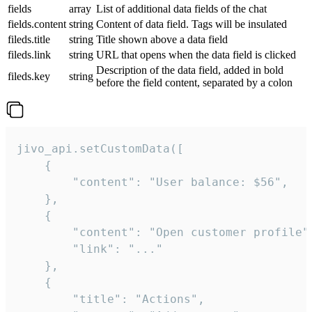
fields
array
List of additional data fields of the chat
fields.content
string
Content of data field. Tags will be insulated
fileds.title
string
Title shown above a data field
fileds.link
string
URL that opens when the data field is clicked
Description of the data field, added in bold
fileds.key
string
before the field content, separated by a colon
jivo_api.setCustomData([

    {

        "content": "User balance: $56",

    },

    {

        "content": "Open customer profile",
        "link": "..."

    },

    {

        "title": "Actions",
