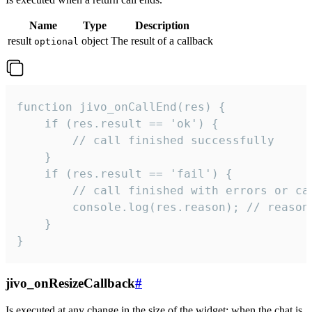
Name
Type
Description
result
object
The result of a callback
optional
function jivo_onCallEnd(res) {

    if (res.result == 'ok') {

        // call finished successfully

    }

    if (res.result == 'fail') {

        // call finished with errors or can
        console.log(res.reason); // reason 
    }

}
jivo_onResizeCallback
#
Is executed at any change in the size of the widget: when the chat is