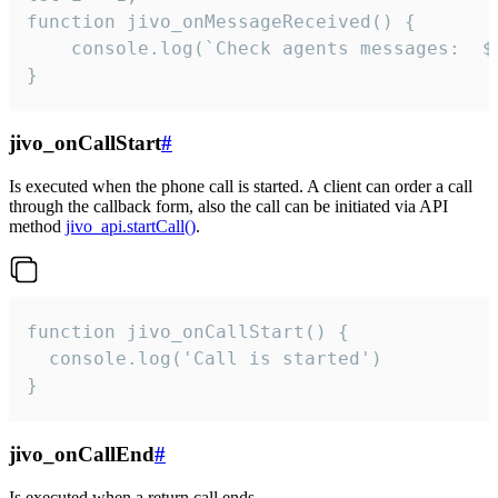
function jivo_onMessageReceived() {

	console.log(`Check agents messages:  ${i++}`)

}
jivo_onCallStart
#
Is executed when the phone call is started. A client can order a call
through the callback form, also the call can be initiated via API
method
jivo_api.startCall()
.
function jivo_onCallStart() {

  console.log('Call is started')

}
jivo_onCallEnd
#
Is executed when a return call ends.