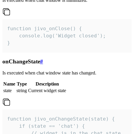
Is executed when chat window is minimized.
function jivo_onClose() {

    console.log('Widget closed');

}
onChangeState
#
Is executed when chat window state has changed.
Name
Type
Description
state
string
Current widget state
function jivo_onChangeState(state) {

    if (state == 'chat') {

        // widget is in the chat state
