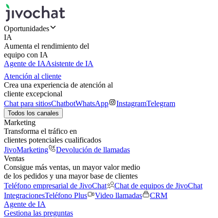
Oportunidades
IA
Aumenta el rendimiento del
equipo con IA
Agente de IA
Asistente de IA
Atención al cliente
Crea una experiencia de atención al
cliente excepcional
Chat para sitios
Chatbot
WhatsApp
Instagram
Telegram
Todos los canales
Marketing
Transforma el tráfico en
clientes potenciales cualificados
JivoMarketing
Devolución de llamadas
Ventas
Consigue más ventas, un mayor valor medio
de los pedidos y una mayor base de clientes
Teléfono empresarial de JivoChat
Chat de equipos de JivoChat
Integraciones
Teléfono Plus
Video llamadas
CRM
Agente de IA
Gestiona las preguntas