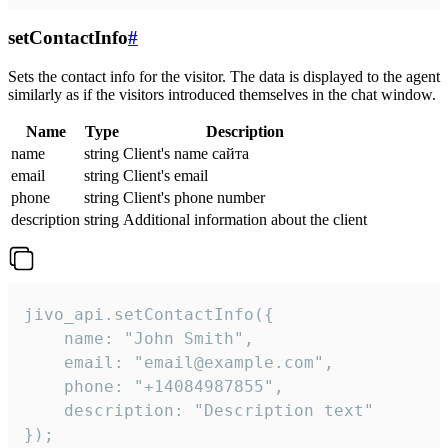
setContactInfo
#
Sets the contact info for the visitor. The data is displayed to the agent
similarly as if the visitors introduced themselves in the chat window.
Name
Type
Description
name
string
Client's name сайта
email
string
Client's email
phone
string
Client's phone number
description
string
Additional information about the client
jivo_api.setContactInfo({

    name: "John Smith",

    email: "email@example.com",

    phone: "+14084987855",

    description: "Description text"

});