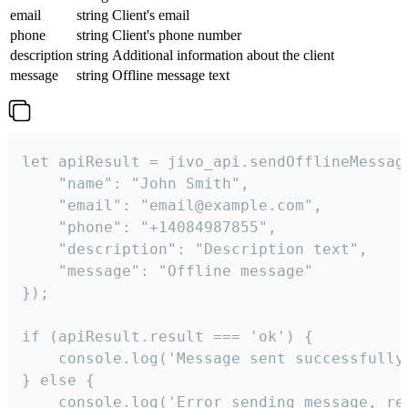
email
string
Client's email
phone
string
Client's phone number
description
string
Additional information about the client
message
string
Offline message text
let apiResult = jivo_api.sendOfflineMessage
    "name": "John Smith",

    "email": "email@example.com",

    "phone": "+14084987855",

    "description": "Description text",

    "message": "Offline message"

});

if (apiResult.result === 'ok') {

    console.log('Message sent successfully'
} else {

    console.log('Error sending message, rea