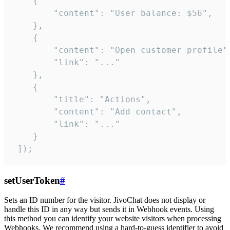
    {

        "content": "User balance: $56",

    },

    {

        "content": "Open customer profile",
        "link": "..."

    },

    {

        "title": "Actions",

        "content": "Add contact",

        "link": "..."

    }

 ]);
setUserToken
#
Sets an ID number for the visitor. JivoChat does not display or
handle this ID in any way but sends it in Webhook events. Using
this method you can identify your website visitors when processing
Webhooks. We recommend using a hard-to-guess identifier to avoid