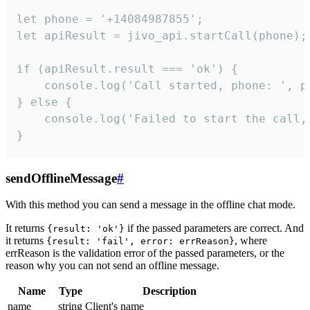
let phone = '+14084987855';

let apiResult = jivo_api.startCall(phone);

if (apiResult.result === 'ok') {

    console.log('Call started, phone: ', ph
} else {

    console.log('Failed to start the call,
}
sendOfflineMessage
#
With this method you can send a message in the offline chat mode.
It returns
if the passed parameters are correct. And
{result: 'ok'}
it returns
, where
{result: 'fail', error: errReason}
errReason is the validation error of the passed parameters, or the
reason why you can not send an offline message.
Name
Type
Description
name
string
Client's name