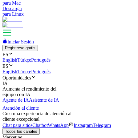
para Mac
Descargar
para Linux
Iniciar Sesión
Regístrese gratis
ES
English
Türkçe
Português
ES
English
Türkçe
Português
Oportunidades
IA
Aumenta el rendimiento del
equipo con IA
Agente de IA
Asistente de IA
Atención al cliente
Crea una experiencia de atención al
cliente excepcional
Chat para sitios
Chatbot
WhatsApp
Instagram
Telegram
Todos los canales
Marketing