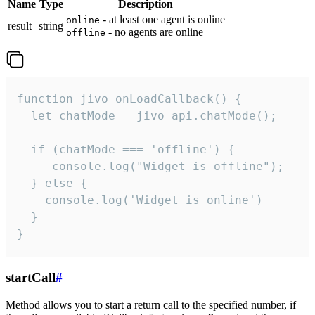
Name
Type
Description
- at least one agent is online
online
result
string
- no agents are online
offline
function jivo_onLoadCallback() {

  let chatMode = jivo_api.chatMode();

  if (chatMode === 'offline') {

     console.log("Widget is offline");

  } else {

    console.log('Widget is online')

  }

}
startCall
#
Method allows you to start a return call to the specified number, if