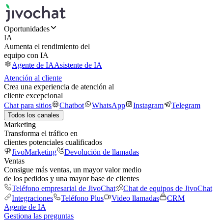
Oportunidades
IA
Aumenta el rendimiento del
equipo con IA
Agente de IA
Asistente de IA
Atención al cliente
Crea una experiencia de atención al
cliente excepcional
Chat para sitios
Chatbot
WhatsApp
Instagram
Telegram
Todos los canales
Marketing
Transforma el tráfico en
clientes potenciales cualificados
JivoMarketing
Devolución de llamadas
Ventas
Consigue más ventas, un mayor valor medio
de los pedidos y una mayor base de clientes
Teléfono empresarial de JivoChat
Chat de equipos de JivoChat
Integraciones
Teléfono Plus
Video llamadas
CRM
Agente de IA
Gestiona las preguntas