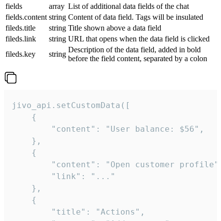
fields
array
List of additional data fields of the chat
fields.content
string
Content of data field. Tags will be insulated
fileds.title
string
Title shown above a data field
fileds.link
string
URL that opens when the data field is clicked
Description of the data field, added in bold
fileds.key
string
before the field content, separated by a colon
jivo_api.setCustomData([

    {

        "content": "User balance: $56",

    },

    {

        "content": "Open customer profile",
        "link": "..."

    },

    {

        "title": "Actions",
