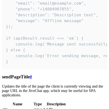
    "email": "email@example.com",

    "phone": "+14084987855",

    "description": "Description text",

    "message": "Offline message"

});

if (apiResult.result === 'ok') {

    console.log('Message sent successfully'
} else {

    console.log('Error sending message, rea
}
sendPageTitle
#
Updates the title of the page the client is currently viewing and the
page URL in the JivoChat app, which may be useful for SPA
applications.
Name
Type
Description