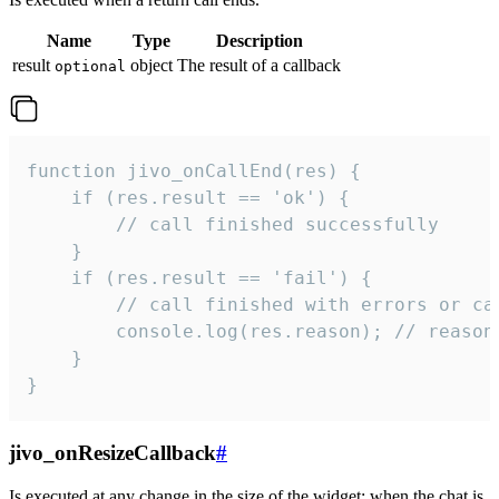
Name
Type
Description
result
object
The result of a callback
optional
function jivo_onCallEnd(res) {

    if (res.result == 'ok') {

        // call finished successfully

    }

    if (res.result == 'fail') {

        // call finished with errors or can
        console.log(res.reason); // reason 
    }

}
jivo_onResizeCallback
#
Is executed at any change in the size of the widget: when the chat is