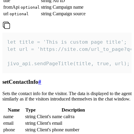
title
string
Ad ID
fromApi
string
Campaign name
optional
url
string
Campaign source
optional
let title = 'This is custom page title';

let url = 'https://site.com/url_to_page?q=p
jivo_api.sendPageTitle(title, true, url);
setContactInfo
#
Sets the contact info for the visitor. The data is displayed to the agent
similarly as if the visitors introduced themselves in the chat window.
Name
Type
Description
name
string
Client's name сайта
email
string
Client's email
phone
string
Client's phone number