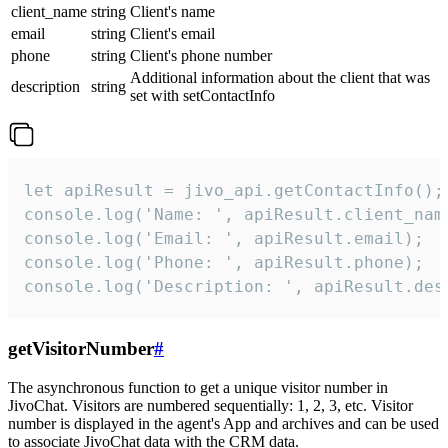
client_name
string
Client's name
email
string
Client's email
phone
string
Client's phone number
Additional information about the client that was
description
string
set with setContactInfo
let apiResult = jivo_api.getContactInfo();

console.log('Name: ', apiResult.client_name
console.log('Email: ', apiResult.email);

console.log('Phone: ', apiResult.phone);

console.log('Description: ', apiResult.des
getVisitorNumber
#
The asynchronous function to get a unique visitor number in
JivoChat. Visitors are numbered sequentially: 1, 2, 3, etc. Visitor
number is displayed in the agent's App and archives and can be used
to associate JivoChat data with the CRM data.