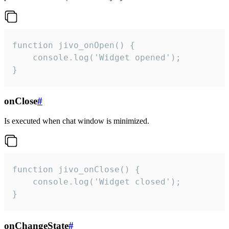
function jivo_onOpen() {

    console.log('Widget opened');

}
onClose
#
Is executed when chat window is minimized.
function jivo_onClose() {

    console.log('Widget closed');

}
onChangeState
#