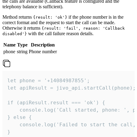
the calls are available (Callback feature is configured and the
telephony balance is sufficient).
Method returns
if the phone number is in the
{result: 'ok'}
correct format and the request to start the call can be made.
Otherwise it returns
{result: 'fail', reason: 'Callback
with the call failure reason details.
disabled'}
Name
Type
Description
phone
string
Phone number
let phone = '+14084987855';

let apiResult = jivo_api.startCall(phone);

if (apiResult.result === 'ok') {

    console.log('Call started, phone: ', ph
} else {

    console.log('Failed to start the call,
}