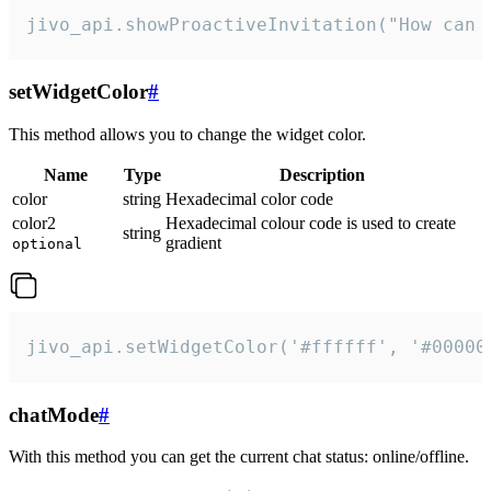
jivo_api.showProactiveInvitation("How can 
setWidgetColor
#
This method allows you to change the widget color.
Name
Type
Description
color
string
Hexadecimal color code
color2
Hexadecimal colour code is used to create
string
gradient
optional
jivo_api.setWidgetColor('#ffffff', '#00000
chatMode
#
With this method you can get the current chat status: online/offline.