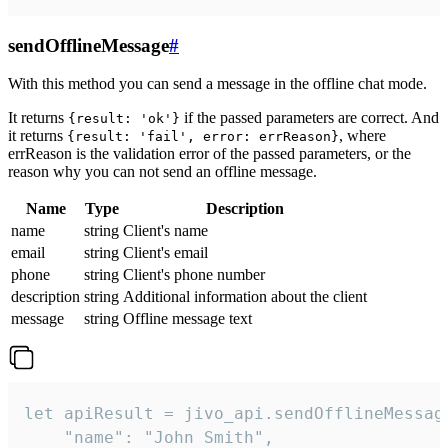
sendOfflineMessage
#
With this method you can send a message in the offline chat mode.
It returns
if the passed parameters are correct. And
{result: 'ok'}
it returns
, where
{result: 'fail', error: errReason}
errReason is the validation error of the passed parameters, or the
reason why you can not send an offline message.
Name
Type
Description
name
string
Client's name
email
string
Client's email
phone
string
Client's phone number
description
string
Additional information about the client
message
string
Offline message text
let apiResult = jivo_api.sendOfflineMessage
    "name": "John Smith",
