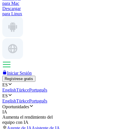
para Mac
Descargar
para Linux
Iniciar Sesión
Regístrese gratis
ES
English
Türkçe
Português
ES
English
Türkçe
Português
Oportunidades
IA
Aumenta el rendimiento del
equipo con IA
Agente de IA
Asistente de IA