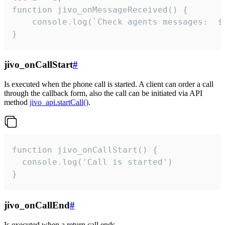
function jivo_onMessageReceived() {

	console.log(`Check agents messages:  ${i++}`)

}
jivo_onCallStart
#
Is executed when the phone call is started. A client can order a call
through the callback form, also the call can be initiated via API
method
jivo_api.startCall()
.
function jivo_onCallStart() {

  console.log('Call is started')

}
jivo_onCallEnd
#
Is executed when a return call ends.