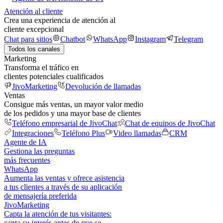
Atención al cliente
Crea una experiencia de atención al
cliente excepcional
Chat para sitios
Chatbot
WhatsApp
Instagram
Telegram
Todos los canales
Marketing
Transforma el tráfico en
clientes potenciales cualificados
JivoMarketing
Devolución de llamadas
Ventas
Consigue más ventas, un mayor valor medio
de los pedidos y una mayor base de clientes
Teléfono empresarial de JivoChat
Chat de equipos de JivoChat
Integraciones
Teléfono Plus
Video llamadas
CRM
Agente de IA
Gestiona las preguntas
más frecuentes
WhatsApp
Aumenta las ventas y ofrece asistencia
a tus clientes a través de su aplicación
de mensajería preferida
JivoMarketing
Capta la atención de tus visitantes:
capta su interés antes de que se