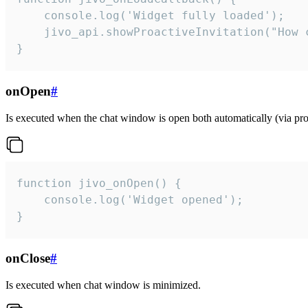
    console.log('Widget fully loaded');

    jivo_api.showProactiveInvitation("How c
}
onOpen
#
Is executed when the chat window is open both automatically (via proa
function jivo_onOpen() {

    console.log('Widget opened');

}
onClose
#
Is executed when chat window is minimized.