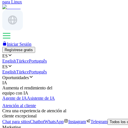
para Linux
Iniciar Sesión
Regístrese gratis
ES
English
Türkçe
Português
ES
English
Türkçe
Português
Oportunidades
IA
Aumenta el rendimiento del
equipo con IA
Agente de IA
Asistente de IA
Atención al cliente
Crea una experiencia de atención al
cliente excepcional
Chat para sitios
Chatbot
WhatsApp
Instagram
Telegram
Todos los 
Marketing