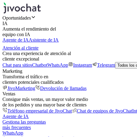
Oportunidades
IA
Aumenta el rendimiento del
equipo con IA
Agente de IA
Asistente de IA
Atención al cliente
Crea una experiencia de atención al
cliente excepcional
Chat para sitios
Chatbot
WhatsApp
Instagram
Telegram
Todos los 
Marketing
Transforma el tráfico en
clientes potenciales cualificados
JivoMarketing
Devolución de llamadas
Ventas
Consigue más ventas, un mayor valor medio
de los pedidos y una mayor base de clientes
Teléfono empresarial de JivoChat
Chat de equipos de JivoChat
In
Agente de IA
Gestiona las preguntas
más frecuentes
WhatsApp