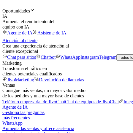
Oportunidades
IA
Aumenta el rendimiento del
equipo con IA
Agente de IA
Asistente de IA
Atención al cliente
Crea una experiencia de atención al
cliente excepcional
Chat para sitios
Chatbot
WhatsApp
Instagram
Telegram
Todos l
Marketing
Transforma el tráfico en
clientes potenciales cualificados
JivoMarketing
Devolución de llamadas
Ventas
Consigue más ventas, un mayor valor medio
de los pedidos y una mayor base de clientes
Teléfono empresarial de JivoChat
Chat de equipos de JivoChat
Inte
Agente de IA
Gestiona las preguntas
más frecuentes
WhatsApp
Aumenta las ventas y ofrece asistencia