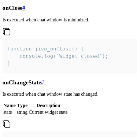
onClose
#
Is executed when chat window is minimized.
function jivo_onClose() {

    console.log('Widget closed');

}
onChangeState
#
Is executed when chat window state has changed.
Name
Type
Description
state
string
Current widget state