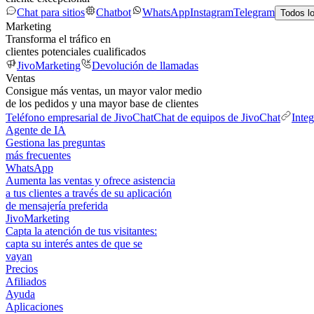
Chat para sitios
Chatbot
WhatsApp
Instagram
Telegram
Todos l
Marketing
Transforma el tráfico en
clientes potenciales cualificados
JivoMarketing
Devolución de llamadas
Ventas
Consigue más ventas, un mayor valor medio
de los pedidos y una mayor base de clientes
Teléfono empresarial de JivoChat
Chat de equipos de JivoChat
Inte
Agente de IA
Gestiona las preguntas
más frecuentes
WhatsApp
Aumenta las ventas y ofrece asistencia
a tus clientes a través de su aplicación
de mensajería preferida
JivoMarketing
Capta la atención de tus visitantes:
capta su interés antes de que se
vayan
Precios
Afiliados
Ayuda
Aplicaciones