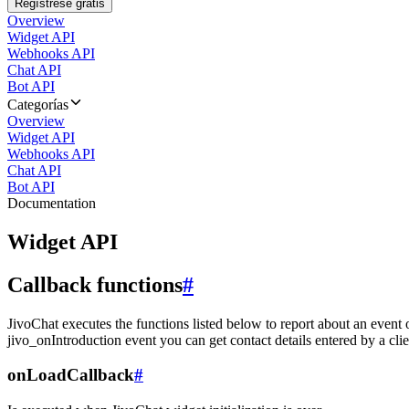
Regístrese gratis
Overview
Widget API
Webhooks API
Chat API
Bot API
Categorías
Overview
Widget API
Webhooks API
Chat API
Bot API
Documentation
Widget API
Callback functions
#
JivoChat executes the functions listed below to report about an event 
jivo_onIntroduction event you can get contact details entered by a clie
onLoadCallback
#