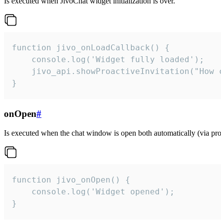
Is executed when JivoChat widget initialization is over.
function jivo_onLoadCallback() {

    console.log('Widget fully loaded');

    jivo_api.showProactiveInvitation("How c
}
onOpen
#
Is executed when the chat window is open both automatically (via proa
function jivo_onOpen() {

    console.log('Widget opened');

}