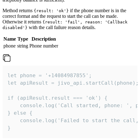
Method returns
if the phone number is in the
{result: 'ok'}
correct format and the request to start the call can be made.
Otherwise it returns
{result: 'fail', reason: 'Callback
with the call failure reason details.
disabled'}
Name
Type
Description
phone
string
Phone number
let phone = '+14084987855';

let apiResult = jivo_api.startCall(phone);

if (apiResult.result === 'ok') {

    console.log('Call started, phone: ', ph
} else {

    console.log('Failed to start the call,
}