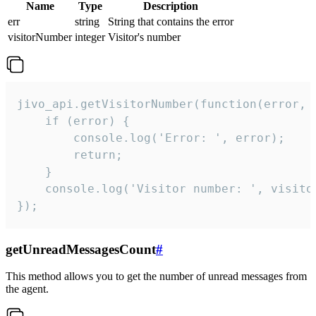
Name
Type
Description
err
string
String that contains the error
visitorNumber
integer
Visitor's number
jivo_api.getVisitorNumber(function(error, v
    if (error) {

        console.log('Error: ', error);

        return;

    }  

    console.log('Visitor number: ', visitor
});
getUnreadMessagesCount
#
This method allows you to get the number of unread messages from
the agent.