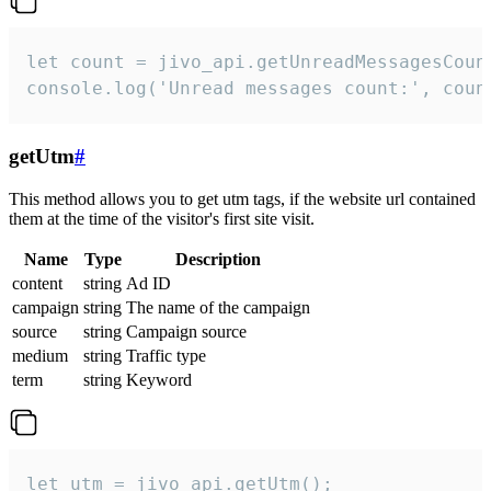
let count = jivo_api.getUnreadMessagesCount
console.log('Unread messages count:', coun
getUtm
#
This method allows you to get utm tags, if the website url contained
them at the time of the visitor's first site visit.
Name
Type
Description
content
string
Ad ID
campaign
string
The name of the campaign
source
string
Campaign source
medium
string
Traffic type
term
string
Keyword
let utm = jivo_api.getUtm();
