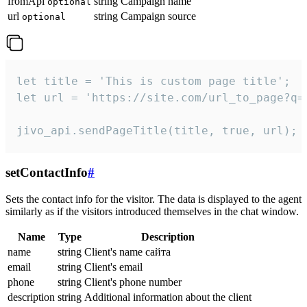
fromApi
string
Campaign name
optional
url
string
Campaign source
optional
let title = 'This is custom page title';

let url = 'https://site.com/url_to_page?q=p
jivo_api.sendPageTitle(title, true, url);
setContactInfo
#
Sets the contact info for the visitor. The data is displayed to the agent
similarly as if the visitors introduced themselves in the chat window.
Name
Type
Description
name
string
Client's name сайта
email
string
Client's email
phone
string
Client's phone number
description
string
Additional information about the client