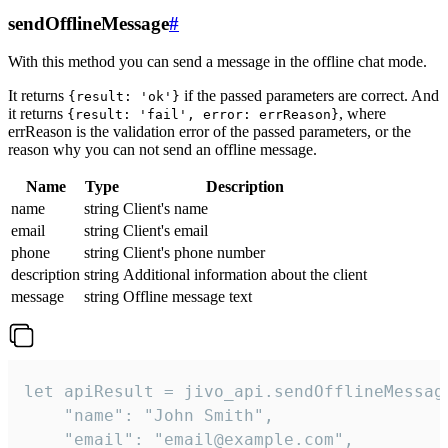
sendOfflineMessage
#
With this method you can send a message in the offline chat mode.
It returns
if the passed parameters are correct. And
{result: 'ok'}
it returns
, where
{result: 'fail', error: errReason}
errReason is the validation error of the passed parameters, or the
reason why you can not send an offline message.
Name
Type
Description
name
string
Client's name
email
string
Client's email
phone
string
Client's phone number
description
string
Additional information about the client
message
string
Offline message text
let apiResult = jivo_api.sendOfflineMessage
    "name": "John Smith",

    "email": "email@example.com",
