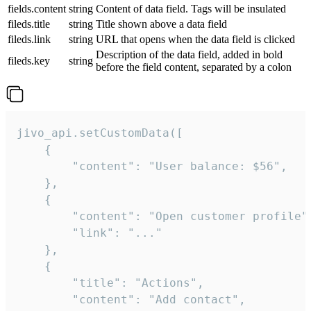
fields.content
string
Content of data field. Tags will be insulated
fileds.title
string
Title shown above a data field
fileds.link
string
URL that opens when the data field is clicked
Description of the data field, added in bold
fileds.key
string
before the field content, separated by a colon
jivo_api.setCustomData([

    {

        "content": "User balance: $56",

    },

    {

        "content": "Open customer profile",
        "link": "..."

    },

    {

        "title": "Actions",

        "content": "Add contact",
