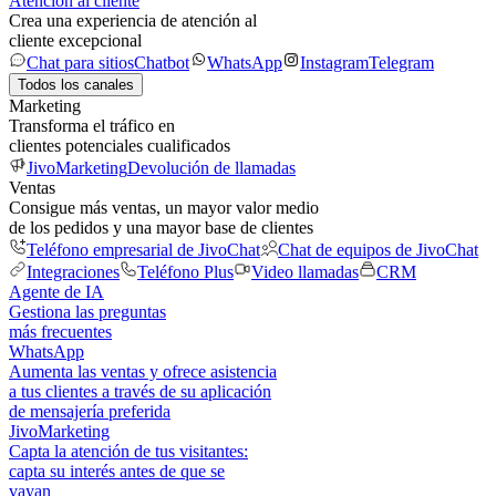
Atención al cliente
Crea una experiencia de atención al
cliente excepcional
Chat para sitios
Chatbot
WhatsApp
Instagram
Telegram
Todos los canales
Marketing
Transforma el tráfico en
clientes potenciales cualificados
JivoMarketing
Devolución de llamadas
Ventas
Consigue más ventas, un mayor valor medio
de los pedidos y una mayor base de clientes
Teléfono empresarial de JivoChat
Chat de equipos de JivoChat
Integraciones
Teléfono Plus
Video llamadas
CRM
Agente de IA
Gestiona las preguntas
más frecuentes
WhatsApp
Aumenta las ventas y ofrece asistencia
a tus clientes a través de su aplicación
de mensajería preferida
JivoMarketing
Capta la atención de tus visitantes:
capta su interés antes de que se
vayan