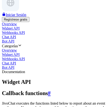
Iniciar Sesión
Regístrese gratis
Overview
Widget API
Webhooks API
Chat API
Bot API
Categorías
Overview
Widget API
Webhooks API
Chat API
Bot API
Documentation
Widget API
Callback functions
#
JivoChat executes the functions listed below to report about an event