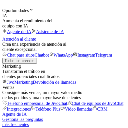
Oportunidades
IA
Aumenta el rendimiento del
equipo con IA
Agente de IA
Asistente de IA
Atención al cliente
Crea una experiencia de atención al
cliente excepcional
Chat para sitios
Chatbot
WhatsApp
Instagram
Telegram
Todos los canales
Marketing
Transforma el tráfico en
clientes potenciales cualificados
JivoMarketing
Devolución de llamadas
Ventas
Consigue más ventas, un mayor valor medio
de los pedidos y una mayor base de clientes
Teléfono empresarial de JivoChat
Chat de equipos de JivoChat
Integraciones
Teléfono Plus
Video llamadas
CRM
Agente de IA
Gestiona las preguntas
más frecuentes