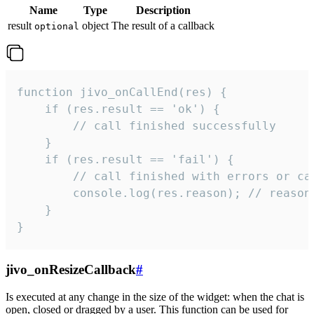
Name
Type
Description
result
object
The result of a callback
optional
function jivo_onCallEnd(res) {

    if (res.result == 'ok') {

        // call finished successfully

    }

    if (res.result == 'fail') {

        // call finished with errors or can
        console.log(res.reason); // reason 
    }

}
jivo_onResizeCallback
#
Is executed at any change in the size of the widget: when the chat is
open, closed or dragged by a user. This function can be used for