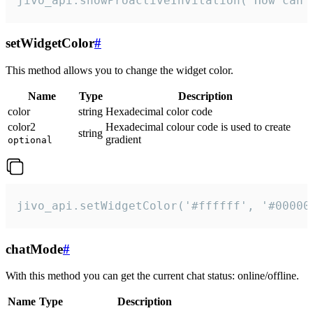
jivo_api.showProactiveInvitation("How can 
setWidgetColor
#
This method allows you to change the widget color.
Name
Type
Description
color
string
Hexadecimal color code
color2
Hexadecimal colour code is used to create
string
gradient
optional
jivo_api.setWidgetColor('#ffffff', '#00000
chatMode
#
With this method you can get the current chat status: online/offline.
Name
Type
Description