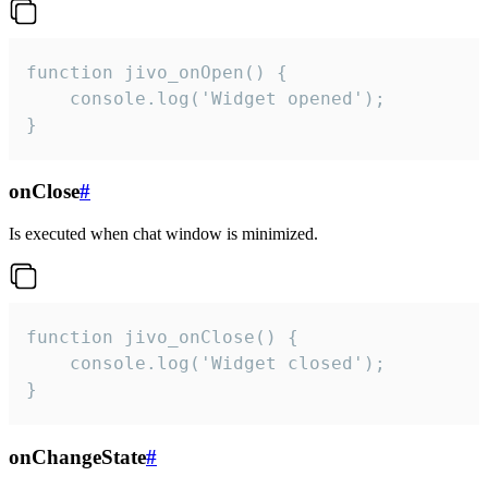
function jivo_onOpen() {

    console.log('Widget opened');

}
onClose
#
Is executed when chat window is minimized.
function jivo_onClose() {

    console.log('Widget closed');

}
onChangeState
#