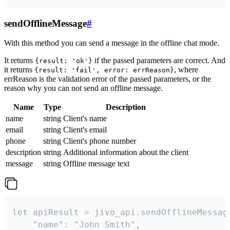
sendOfflineMessage
#
With this method you can send a message in the offline chat mode.
It returns
if the passed parameters are correct. And
{result: 'ok'}
it returns
, where
{result: 'fail', error: errReason}
errReason is the validation error of the passed parameters, or the
reason why you can not send an offline message.
Name
Type
Description
name
string
Client's name
email
string
Client's email
phone
string
Client's phone number
description
string
Additional information about the client
message
string
Offline message text
let apiResult = jivo_api.sendOfflineMessage
    "name": "John Smith",
