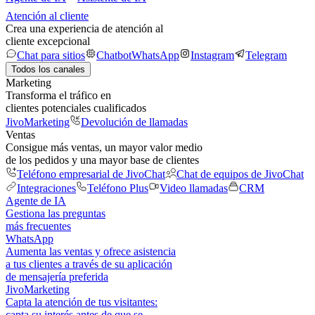
Atención al cliente
Crea una experiencia de atención al
cliente excepcional
Chat para sitios
Chatbot
WhatsApp
Instagram
Telegram
Todos los canales
Marketing
Transforma el tráfico en
clientes potenciales cualificados
JivoMarketing
Devolución de llamadas
Ventas
Consigue más ventas, un mayor valor medio
de los pedidos y una mayor base de clientes
Teléfono empresarial de JivoChat
Chat de equipos de JivoChat
Integraciones
Teléfono Plus
Video llamadas
CRM
Agente de IA
Gestiona las preguntas
más frecuentes
WhatsApp
Aumenta las ventas y ofrece asistencia
a tus clientes a través de su aplicación
de mensajería preferida
JivoMarketing
Capta la atención de tus visitantes:
capta su interés antes de que se