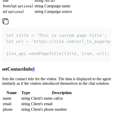
title
string
Ad ID
fromApi
string
Campaign name
optional
url
string
Campaign source
optional
let title = 'This is custom page title';

let url = 'https://site.com/url_to_page?q=p
jivo_api.sendPageTitle(title, true, url);
setContactInfo
#
Sets the contact info for the visitor. The data is displayed to the agent
similarly as if the visitors introduced themselves in the chat window.
Name
Type
Description
name
string
Client's name сайта
email
string
Client's email
phone
string
Client's phone number