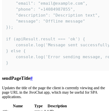
    "email": "email@example.com",

    "phone": "+14084987855",

    "description": "Description text",

    "message": "Offline message"

});

if (apiResult.result === 'ok') {

    console.log('Message sent successfully'
} else {

    console.log('Error sending message, rea
}
sendPageTitle
#
Updates the title of the page the client is currently viewing and the
page URL in the JivoChat app, which may be useful for SPA
applications.
Name
Type
Description