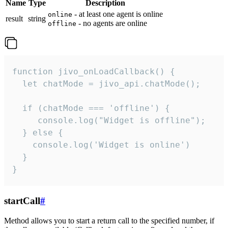
Name
Type
Description
- at least one agent is online
online
result
string
- no agents are online
offline
function jivo_onLoadCallback() {

  let chatMode = jivo_api.chatMode();

  if (chatMode === 'offline') {

     console.log("Widget is offline");

  } else {

    console.log('Widget is online')

  }

}
startCall
#
Method allows you to start a return call to the specified number, if