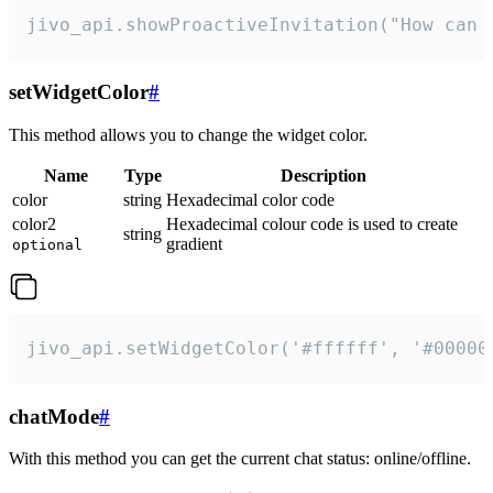
jivo_api.showProactiveInvitation("How can 
setWidgetColor
#
This method allows you to change the widget color.
Name
Type
Description
color
string
Hexadecimal color code
color2
Hexadecimal colour code is used to create
string
gradient
optional
jivo_api.setWidgetColor('#ffffff', '#00000
chatMode
#
With this method you can get the current chat status: online/offline.