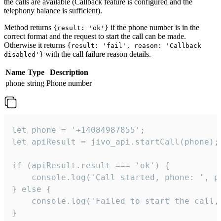
the calls are available (Callback feature is configured and the
telephony balance is sufficient).
Method returns
if the phone number is in the
{result: 'ok'}
correct format and the request to start the call can be made.
Otherwise it returns
{result: 'fail', reason: 'Callback
with the call failure reason details.
disabled'}
Name
Type
Description
phone
string
Phone number
let phone = '+14084987855';

let apiResult = jivo_api.startCall(phone);

if (apiResult.result === 'ok') {

    console.log('Call started, phone: ', ph
} else {

    console.log('Failed to start the call,
}