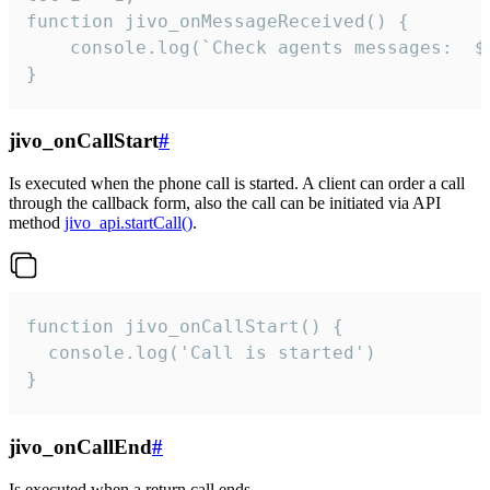
function jivo_onMessageReceived() {

	console.log(`Check agents messages:  ${i++}`)

}
jivo_onCallStart
#
Is executed when the phone call is started. A client can order a call
through the callback form, also the call can be initiated via API
method
jivo_api.startCall()
.
function jivo_onCallStart() {

  console.log('Call is started')

}
jivo_onCallEnd
#
Is executed when a return call ends.