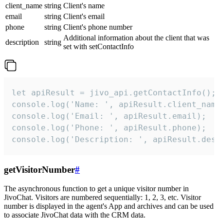
client_name
string
Client's name
email
string
Client's email
phone
string
Client's phone number
Additional information about the client that was
description
string
set with setContactInfo
let apiResult = jivo_api.getContactInfo();

console.log('Name: ', apiResult.client_name
console.log('Email: ', apiResult.email);

console.log('Phone: ', apiResult.phone);

console.log('Description: ', apiResult.des
getVisitorNumber
#
The asynchronous function to get a unique visitor number in
JivoChat. Visitors are numbered sequentially: 1, 2, 3, etc. Visitor
number is displayed in the agent's App and archives and can be used
to associate JivoChat data with the CRM data.