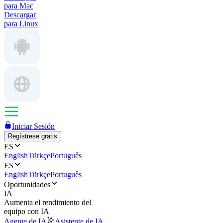
para Mac
Descargar
para Linux
Iniciar Sesión
Regístrese gratis
ES
English
Türkçe
Português
ES
English
Türkçe
Português
Oportunidades
IA
Aumenta el rendimiento del
equipo con IA
Agente de IA
Asistente de IA