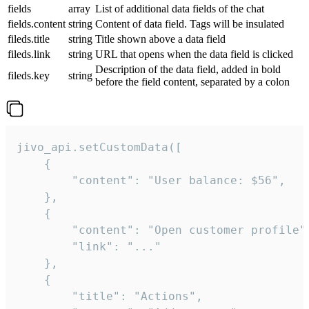
fields
array
List of additional data fields of the chat
fields.content
string
Content of data field. Tags will be insulated
fileds.title
string
Title shown above a data field
fileds.link
string
URL that opens when the data field is clicked
Description of the data field, added in bold
fileds.key
string
before the field content, separated by a colon
jivo_api.setCustomData([

    {

        "content": "User balance: $56",

    },

    {

        "content": "Open customer profile",
        "link": "..."

    },

    {

        "title": "Actions",
