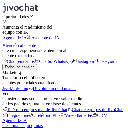
Oportunidades
IA
Aumenta el rendimiento del
equipo con IA
Agente de IA
Asistente de IA
Atención al cliente
Crea una experiencia de atención al
cliente excepcional
Chat para sitios
Chatbot
WhatsApp
Instagram
Telegram
Todos los canales
Marketing
Transforma el tráfico en
clientes potenciales cualificados
JivoMarketing
Devolución de llamadas
Ventas
Consigue más ventas, un mayor valor medio
de los pedidos y una mayor base de clientes
Teléfono empresarial de JivoChat
Chat de equipos de JivoChat
Integraciones
Teléfono Plus
Video llamadas
CRM
Agente de IA
Gestiona las preguntas