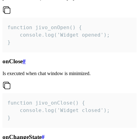
function jivo_onOpen() {

    console.log('Widget opened');

}
onClose
#
Is executed when chat window is minimized.
function jivo_onClose() {

    console.log('Widget closed');

}
onChangeState
#