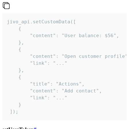
jivo_api.setCustomData([

    {

        "content": "User balance: $56",

    },

    {

        "content": "Open customer profile",
        "link": "..."

    },

    {

        "title": "Actions",

        "content": "Add contact",

        "link": "..."

    }

 ]);