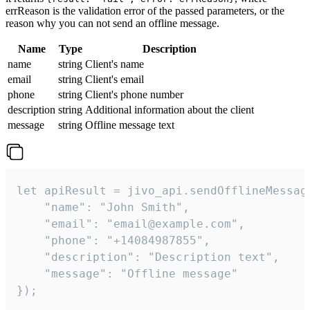
errReason is the validation error of the passed parameters, or the
reason why you can not send an offline message.
Name
Type
Description
name
string
Client's name
email
string
Client's email
phone
string
Client's phone number
description
string
Additional information about the client
message
string
Offline message text
let apiResult = jivo_api.sendOfflineMessage
    "name": "John Smith",

    "email": "email@example.com",

    "phone": "+14084987855",

    "description": "Description text",

    "message": "Offline message"

});
