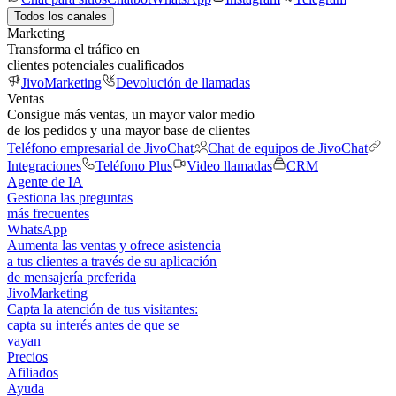
Todos los canales
Marketing
Transforma el tráfico en
clientes potenciales cualificados
JivoMarketing
Devolución de llamadas
Ventas
Consigue más ventas, un mayor valor medio
de los pedidos y una mayor base de clientes
Teléfono empresarial de JivoChat
Chat de equipos de JivoChat
Integraciones
Teléfono Plus
Video llamadas
CRM
Agente de IA
Gestiona las preguntas
más frecuentes
WhatsApp
Aumenta las ventas y ofrece asistencia
a tus clientes a través de su aplicación
de mensajería preferida
JivoMarketing
Capta la atención de tus visitantes:
capta su interés antes de que se
vayan
Precios
Afiliados
Ayuda