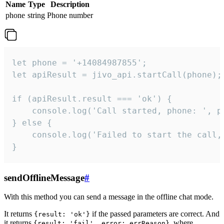
Name
Type
Description
phone
string
Phone number
let phone = '+14084987855';

let apiResult = jivo_api.startCall(phone);

if (apiResult.result === 'ok') {

    console.log('Call started, phone: ', ph
} else {

    console.log('Failed to start the call,
}
sendOfflineMessage
#
With this method you can send a message in the offline chat mode.
It returns
if the passed parameters are correct. And
{result: 'ok'}
it returns
, where
{result: 'fail', error: errReason}