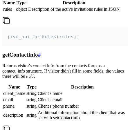
Name
Type
Description
rules
object
Description of the active invitations rules in JSON
jivo_api.setRules(rules);
getContactInfo
#
Returns visitor's contact info from the contacts form as a
contact_info structure. If visitor didn't fill in some fields, the values
there will be
.
null
Name
Type
Description
client_name
string
Client's name
email
string
Client's email
phone
string
Client's phone number
Additional information about the client that was
description
string
set with setContactInfo