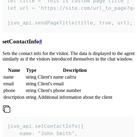
let title = 'This is custom page title';

let url = 'https://site.com/url_to_page?q=p
jivo_api.sendPageTitle(title, true, url);
setContactInfo
#
Sets the contact info for the visitor. The data is displayed to the agent
similarly as if the visitors introduced themselves in the chat window.
Name
Type
Description
name
string
Client's name сайта
email
string
Client's email
phone
string
Client's phone number
description
string
Additional information about the client
jivo_api.setContactInfo({

    name: "John Smith",
