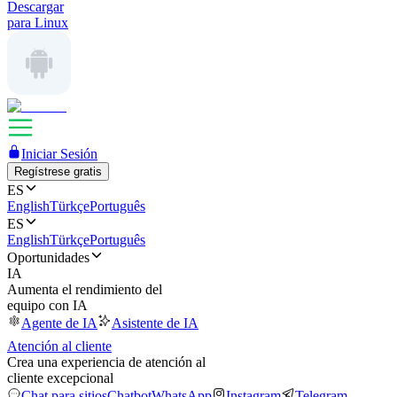
Descargar
para Linux
Iniciar Sesión
Regístrese gratis
ES
English
Türkçe
Português
ES
English
Türkçe
Português
Oportunidades
IA
Aumenta el rendimiento del
equipo con IA
Agente de IA
Asistente de IA
Atención al cliente
Crea una experiencia de atención al
cliente excepcional
Chat para sitios
Chatbot
WhatsApp
Instagram
Telegram