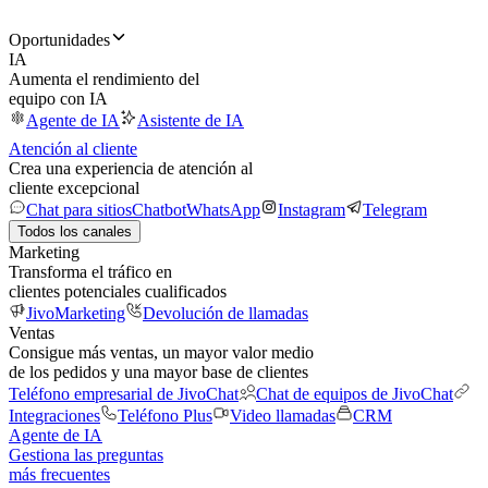
Oportunidades
IA
Aumenta el rendimiento del
equipo con IA
Agente de IA
Asistente de IA
Atención al cliente
Crea una experiencia de atención al
cliente excepcional
Chat para sitios
Chatbot
WhatsApp
Instagram
Telegram
Todos los canales
Marketing
Transforma el tráfico en
clientes potenciales cualificados
JivoMarketing
Devolución de llamadas
Ventas
Consigue más ventas, un mayor valor medio
de los pedidos y una mayor base de clientes
Teléfono empresarial de JivoChat
Chat de equipos de JivoChat
Integraciones
Teléfono Plus
Video llamadas
CRM
Agente de IA
Gestiona las preguntas
más frecuentes