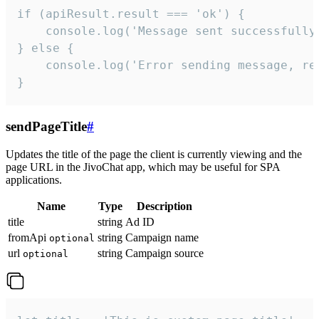
if (apiResult.result === 'ok') {

    console.log('Message sent successfully'
} else {

    console.log('Error sending message, rea
}
sendPageTitle
#
Updates the title of the page the client is currently viewing and the
page URL in the JivoChat app, which may be useful for SPA
applications.
Name
Type
Description
title
string
Ad ID
fromApi
string
Campaign name
optional
url
string
Campaign source
optional