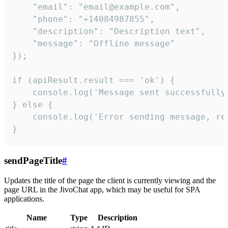
    "email": "email@example.com",

    "phone": "+14084987855",

    "description": "Description text",

    "message": "Offline message"

});

if (apiResult.result === 'ok') {

    console.log('Message sent successfully'
} else {

    console.log('Error sending message, rea
}
sendPageTitle
#
Updates the title of the page the client is currently viewing and the
page URL in the JivoChat app, which may be useful for SPA
applications.
Name
Type
Description