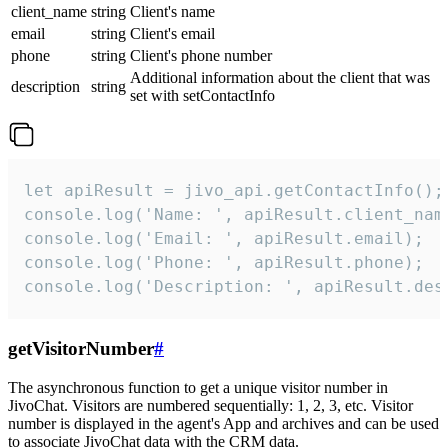
client_name
string
Client's name
email
string
Client's email
phone
string
Client's phone number
Additional information about the client that was
description
string
set with setContactInfo
let apiResult = jivo_api.getContactInfo();

console.log('Name: ', apiResult.client_name
console.log('Email: ', apiResult.email);

console.log('Phone: ', apiResult.phone);

console.log('Description: ', apiResult.des
getVisitorNumber
#
The asynchronous function to get a unique visitor number in
JivoChat. Visitors are numbered sequentially: 1, 2, 3, etc. Visitor
number is displayed in the agent's App and archives and can be used
to associate JivoChat data with the CRM data.