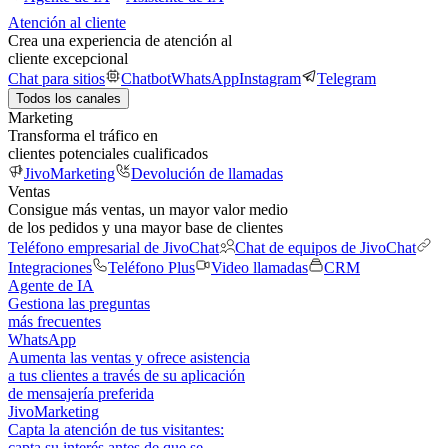
Atención al cliente
Crea una experiencia de atención al
cliente excepcional
Chat para sitios
Chatbot
WhatsApp
Instagram
Telegram
Todos los canales
Marketing
Transforma el tráfico en
clientes potenciales cualificados
JivoMarketing
Devolución de llamadas
Ventas
Consigue más ventas, un mayor valor medio
de los pedidos y una mayor base de clientes
Teléfono empresarial de JivoChat
Chat de equipos de JivoChat
Integraciones
Teléfono Plus
Video llamadas
CRM
Agente de IA
Gestiona las preguntas
más frecuentes
WhatsApp
Aumenta las ventas y ofrece asistencia
a tus clientes a través de su aplicación
de mensajería preferida
JivoMarketing
Capta la atención de tus visitantes:
capta su interés antes de que se