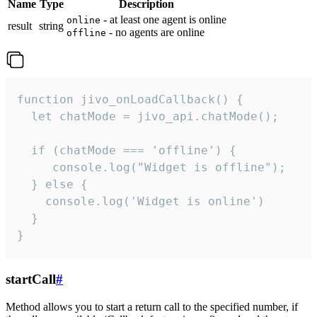
Name
Type
Description
- at least one agent is online
online
result
string
- no agents are online
offline
function jivo_onLoadCallback() {

  let chatMode = jivo_api.chatMode();

  if (chatMode === 'offline') {

     console.log("Widget is offline");

  } else {

    console.log('Widget is online')

  }

}
startCall
#
Method allows you to start a return call to the specified number, if