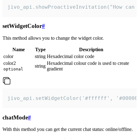
jivo_api.showProactiveInvitation("How can 
setWidgetColor
#
This method allows you to change the widget color.
Name
Type
Description
color
string
Hexadecimal color code
color2
Hexadecimal colour code is used to create
string
gradient
optional
jivo_api.setWidgetColor('#ffffff', '#00000
chatMode
#
With this method you can get the current chat status: online/offline.