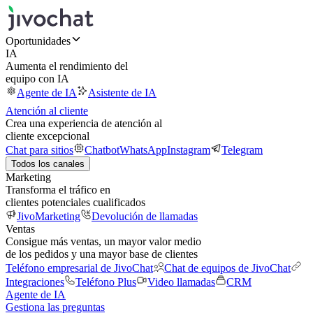
Oportunidades
IA
Aumenta el rendimiento del
equipo con IA
Agente de IA
Asistente de IA
Atención al cliente
Crea una experiencia de atención al
cliente excepcional
Chat para sitios
Chatbot
WhatsApp
Instagram
Telegram
Todos los canales
Marketing
Transforma el tráfico en
clientes potenciales cualificados
JivoMarketing
Devolución de llamadas
Ventas
Consigue más ventas, un mayor valor medio
de los pedidos y una mayor base de clientes
Teléfono empresarial de JivoChat
Chat de equipos de JivoChat
Integraciones
Teléfono Plus
Video llamadas
CRM
Agente de IA
Gestiona las preguntas