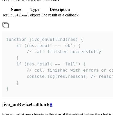
Name
Type
Description
result
object
The result of a callback
optional
function jivo_onCallEnd(res) {

    if (res.result == 'ok') {

        // call finished successfully

    }

    if (res.result == 'fail') {

        // call finished with errors or can
        console.log(res.reason); // reason 
    }

}
jivo_onResizeCallback
#
Is executed at any change in the size of the widget: when the chat is