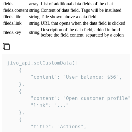
fields
array
List of additional data fields of the chat
fields.content
string
Content of data field. Tags will be insulated
fileds.title
string
Title shown above a data field
fileds.link
string
URL that opens when the data field is clicked
Description of the data field, added in bold
fileds.key
string
before the field content, separated by a colon
jivo_api.setCustomData([

    {

        "content": "User balance: $56",

    },

    {

        "content": "Open customer profile",
        "link": "..."

    },

    {

        "title": "Actions",
