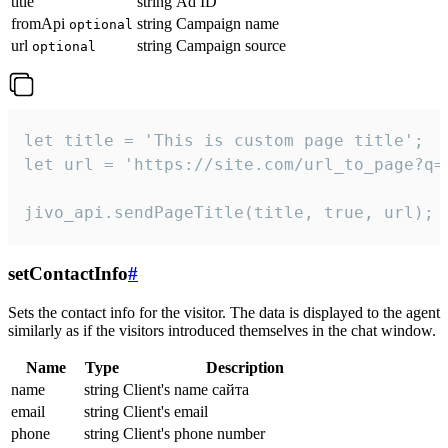
title
string
Ad ID
fromApi
string
Campaign name
optional
url
string
Campaign source
optional
let title = 'This is custom page title';

let url = 'https://site.com/url_to_page?q=p
jivo_api.sendPageTitle(title, true, url);
setContactInfo
#
Sets the contact info for the visitor. The data is displayed to the agent
similarly as if the visitors introduced themselves in the chat window.
Name
Type
Description
name
string
Client's name сайта
email
string
Client's email
phone
string
Client's phone number