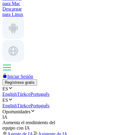
para Mac
Descargar
para Linux
Iniciar Sesión
Regístrese gratis
ES
English
Türkçe
Português
ES
English
Türkçe
Português
Oportunidades
IA
Aumenta el rendimiento del
equipo con IA
Agente de IA
Asistente de IA