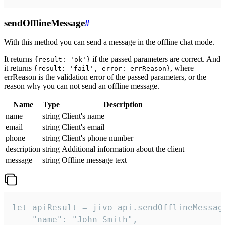
sendOfflineMessage
#
With this method you can send a message in the offline chat mode.
It returns
if the passed parameters are correct. And
{result: 'ok'}
it returns
, where
{result: 'fail', error: errReason}
errReason is the validation error of the passed parameters, or the
reason why you can not send an offline message.
Name
Type
Description
name
string
Client's name
email
string
Client's email
phone
string
Client's phone number
description
string
Additional information about the client
message
string
Offline message text
let apiResult = jivo_api.sendOfflineMessage
    "name": "John Smith",
