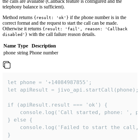
the calls are available (Callback feature is configured and the
telephony balance is sufficient).
Method returns
if the phone number is in the
{result: 'ok'}
correct format and the request to start the call can be made.
Otherwise it returns
{result: 'fail', reason: 'Callback
with the call failure reason details.
disabled'}
Name
Type
Description
phone
string
Phone number
let phone = '+14084987855';

let apiResult = jivo_api.startCall(phone);

if (apiResult.result === 'ok') {

    console.log('Call started, phone: ', ph
} else {

    console.log('Failed to start the call,
}