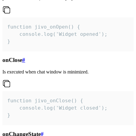
function jivo_onOpen() {

    console.log('Widget opened');

}
onClose
#
Is executed when chat window is minimized.
function jivo_onClose() {

    console.log('Widget closed');

}
onChangeState
#