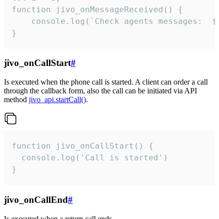
function jivo_onMessageReceived() {

	console.log(`Check agents messages:  ${i++}`)

}
jivo_onCallStart
#
Is executed when the phone call is started. A client can order a call
through the callback form, also the call can be initiated via API
method
jivo_api.startCall()
.
function jivo_onCallStart() {

  console.log('Call is started')

}
jivo_onCallEnd
#
Is executed when a return call ends.