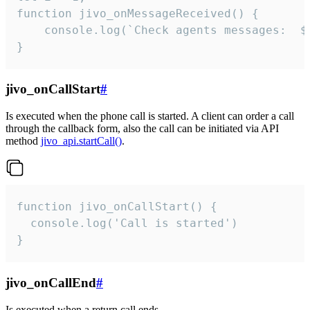
function jivo_onMessageReceived() {

	console.log(`Check agents messages:  ${i++}`)

}
jivo_onCallStart
#
Is executed when the phone call is started. A client can order a call
through the callback form, also the call can be initiated via API
method
jivo_api.startCall()
.
function jivo_onCallStart() {

  console.log('Call is started')

}
jivo_onCallEnd
#
Is executed when a return call ends.