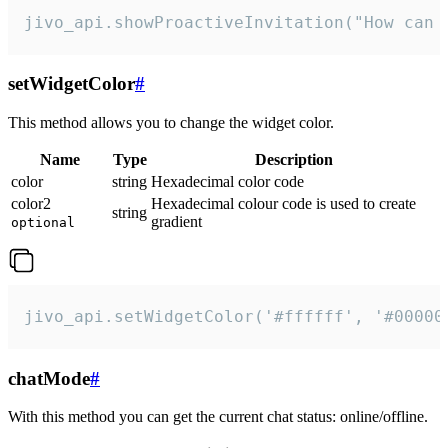
jivo_api.showProactiveInvitation("How can 
setWidgetColor
#
This method allows you to change the widget color.
Name
Type
Description
color
string
Hexadecimal color code
color2
Hexadecimal colour code is used to create
string
gradient
optional
jivo_api.setWidgetColor('#ffffff', '#00000
chatMode
#
With this method you can get the current chat status: online/offline.