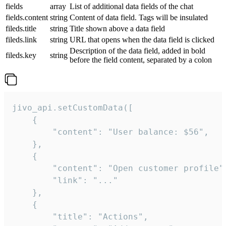
fields
array
List of additional data fields of the chat
fields.content
string
Content of data field. Tags will be insulated
fileds.title
string
Title shown above a data field
fileds.link
string
URL that opens when the data field is clicked
Description of the data field, added in bold
fileds.key
string
before the field content, separated by a colon
jivo_api.setCustomData([

    {

        "content": "User balance: $56",

    },

    {

        "content": "Open customer profile",
        "link": "..."

    },

    {

        "title": "Actions",
