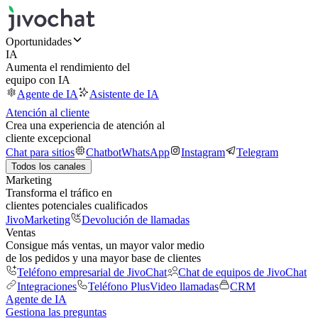
Oportunidades
IA
Aumenta el rendimiento del
equipo con IA
Agente de IA
Asistente de IA
Atención al cliente
Crea una experiencia de atención al
cliente excepcional
Chat para sitios
Chatbot
WhatsApp
Instagram
Telegram
Todos los canales
Marketing
Transforma el tráfico en
clientes potenciales cualificados
JivoMarketing
Devolución de llamadas
Ventas
Consigue más ventas, un mayor valor medio
de los pedidos y una mayor base de clientes
Teléfono empresarial de JivoChat
Chat de equipos de JivoChat
Integraciones
Teléfono Plus
Video llamadas
CRM
Agente de IA
Gestiona las preguntas