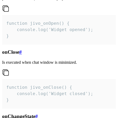
function jivo_onOpen() {

    console.log('Widget opened');

}
onClose
#
Is executed when chat window is minimized.
function jivo_onClose() {

    console.log('Widget closed');

}
onChangeState
#