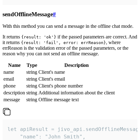
sendOfflineMessage
#
With this method you can send a message in the offline chat mode.
It returns
if the passed parameters are correct. And
{result: 'ok'}
it returns
, where
{result: 'fail', error: errReason}
errReason is the validation error of the passed parameters, or the
reason why you can not send an offline message.
Name
Type
Description
name
string
Client's name
email
string
Client's email
phone
string
Client's phone number
description
string
Additional information about the client
message
string
Offline message text
let apiResult = jivo_api.sendOfflineMessage
    "name": "John Smith",
