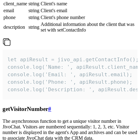
client_name
string
Client's name
email
string
Client's email
phone
string
Client's phone number
Additional information about the client that was
description
string
set with setContactInfo
let apiResult = jivo_api.getContactInfo();

console.log('Name: ', apiResult.client_name
console.log('Email: ', apiResult.email);

console.log('Phone: ', apiResult.phone);

console.log('Description: ', apiResult.des
getVisitorNumber
#
The asynchronous function to get a unique visitor number in
JivoChat. Visitors are numbered sequentially: 1, 2, 3, etc. Visitor
number is displayed in the agent's App and archives and can be used
to associate JivoChat data with the CRM data.