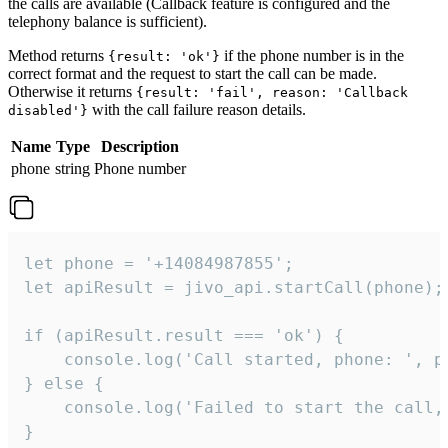
the calls are available (Callback feature is configured and the
telephony balance is sufficient).
Method returns
if the phone number is in the
{result: 'ok'}
correct format and the request to start the call can be made.
Otherwise it returns
{result: 'fail', reason: 'Callback
with the call failure reason details.
disabled'}
Name
Type
Description
phone
string
Phone number
let phone = '+14084987855';

let apiResult = jivo_api.startCall(phone);

if (apiResult.result === 'ok') {

    console.log('Call started, phone: ', ph
} else {

    console.log('Failed to start the call,
}