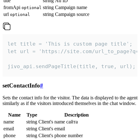
title
string
Ad ID
fromApi
string
Campaign name
optional
url
string
Campaign source
optional
let title = 'This is custom page title';

let url = 'https://site.com/url_to_page?q=p
jivo_api.sendPageTitle(title, true, url);
setContactInfo
#
Sets the contact info for the visitor. The data is displayed to the agent
similarly as if the visitors introduced themselves in the chat window.
Name
Type
Description
name
string
Client's name сайта
email
string
Client's email
phone
string
Client's phone number