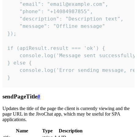
    "email": "email@example.com",

    "phone": "+14084987855",

    "description": "Description text",

    "message": "Offline message"

});

if (apiResult.result === 'ok') {

    console.log('Message sent successfully'
} else {

    console.log('Error sending message, rea
}
sendPageTitle
#
Updates the title of the page the client is currently viewing and the
page URL in the JivoChat app, which may be useful for SPA
applications.
Name
Type
Description