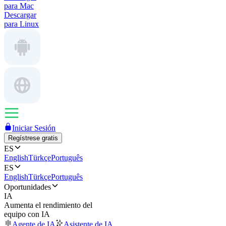
para Mac
Descargar
para Linux
Iniciar Sesión
Regístrese gratis
ES
English
Türkçe
Português
ES
English
Türkçe
Português
Oportunidades
IA
Aumenta el rendimiento del
equipo con IA
Agente de IA
Asistente de IA