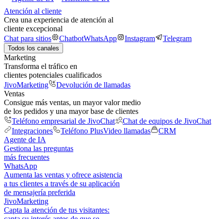
Atención al cliente
Crea una experiencia de atención al
cliente excepcional
Chat para sitios
Chatbot
WhatsApp
Instagram
Telegram
Todos los canales
Marketing
Transforma el tráfico en
clientes potenciales cualificados
JivoMarketing
Devolución de llamadas
Ventas
Consigue más ventas, un mayor valor medio
de los pedidos y una mayor base de clientes
Teléfono empresarial de JivoChat
Chat de equipos de JivoChat
Integraciones
Teléfono Plus
Video llamadas
CRM
Agente de IA
Gestiona las preguntas
más frecuentes
WhatsApp
Aumenta las ventas y ofrece asistencia
a tus clientes a través de su aplicación
de mensajería preferida
JivoMarketing
Capta la atención de tus visitantes:
capta su interés antes de que se