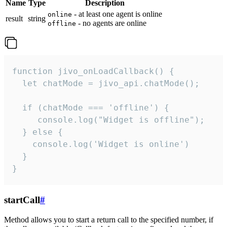
Name
Type
Description
- at least one agent is online
online
result
string
- no agents are online
offline
function jivo_onLoadCallback() {

  let chatMode = jivo_api.chatMode();

  if (chatMode === 'offline') {

     console.log("Widget is offline");

  } else {

    console.log('Widget is online')

  }

}
startCall
#
Method allows you to start a return call to the specified number, if