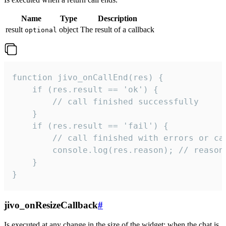
Name
Type
Description
result
object
The result of a callback
optional
function jivo_onCallEnd(res) {

    if (res.result == 'ok') {

        // call finished successfully

    }

    if (res.result == 'fail') {

        // call finished with errors or can
        console.log(res.reason); // reason 
    }

}
jivo_onResizeCallback
#
Is executed at any change in the size of the widget: when the chat is