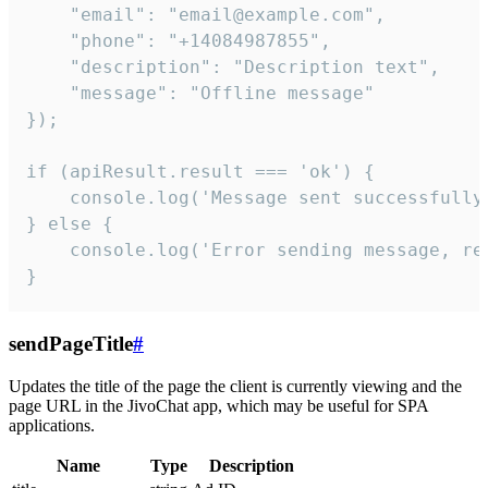
    "email": "email@example.com",

    "phone": "+14084987855",

    "description": "Description text",

    "message": "Offline message"

});

if (apiResult.result === 'ok') {

    console.log('Message sent successfully'
} else {

    console.log('Error sending message, rea
}
sendPageTitle
#
Updates the title of the page the client is currently viewing and the
page URL in the JivoChat app, which may be useful for SPA
applications.
Name
Type
Description