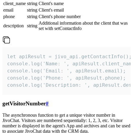
client_name
string
Client's name
email
string
Client's email
phone
string
Client's phone number
Additional information about the client that was
description
string
set with setContactInfo
let apiResult = jivo_api.getContactInfo();

console.log('Name: ', apiResult.client_name
console.log('Email: ', apiResult.email);

console.log('Phone: ', apiResult.phone);

console.log('Description: ', apiResult.des
getVisitorNumber
#
The asynchronous function to get a unique visitor number in
JivoChat. Visitors are numbered sequentially: 1, 2, 3, etc. Visitor
number is displayed in the agent's App and archives and can be used
to associate JivoChat data with the CRM data.