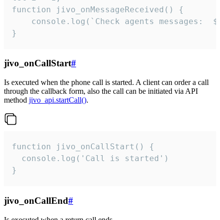
function jivo_onMessageReceived() {

	console.log(`Check agents messages:  ${i++}`)

}
jivo_onCallStart
#
Is executed when the phone call is started. A client can order a call
through the callback form, also the call can be initiated via API
method
jivo_api.startCall()
.
function jivo_onCallStart() {

  console.log('Call is started')

}
jivo_onCallEnd
#
Is executed when a return call ends.