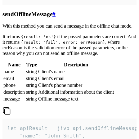
sendOfflineMessage
#
With this method you can send a message in the offline chat mode.
It returns
if the passed parameters are correct. And
{result: 'ok'}
it returns
, where
{result: 'fail', error: errReason}
errReason is the validation error of the passed parameters, or the
reason why you can not send an offline message.
Name
Type
Description
name
string
Client's name
email
string
Client's email
phone
string
Client's phone number
description
string
Additional information about the client
message
string
Offline message text
let apiResult = jivo_api.sendOfflineMessage
    "name": "John Smith",
