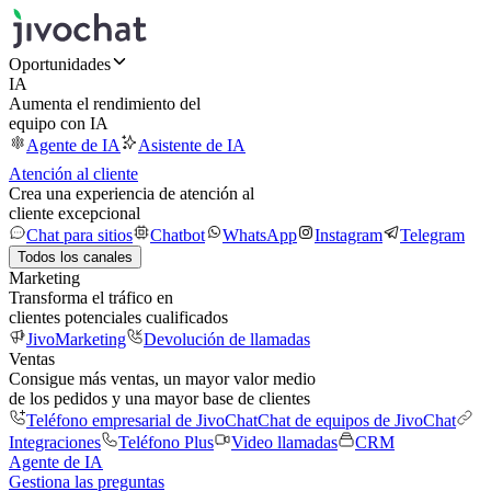
Oportunidades
IA
Aumenta el rendimiento del
equipo con IA
Agente de IA
Asistente de IA
Atención al cliente
Crea una experiencia de atención al
cliente excepcional
Chat para sitios
Chatbot
WhatsApp
Instagram
Telegram
Todos los canales
Marketing
Transforma el tráfico en
clientes potenciales cualificados
JivoMarketing
Devolución de llamadas
Ventas
Consigue más ventas, un mayor valor medio
de los pedidos y una mayor base de clientes
Teléfono empresarial de JivoChat
Chat de equipos de JivoChat
Integraciones
Teléfono Plus
Video llamadas
CRM
Agente de IA
Gestiona las preguntas