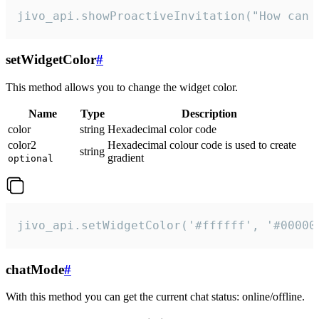
jivo_api.showProactiveInvitation("How can 
setWidgetColor
#
This method allows you to change the widget color.
Name
Type
Description
color
string
Hexadecimal color code
color2
Hexadecimal colour code is used to create
string
gradient
optional
jivo_api.setWidgetColor('#ffffff', '#00000
chatMode
#
With this method you can get the current chat status: online/offline.