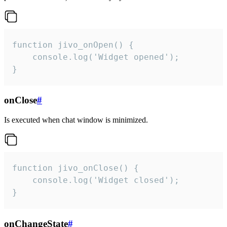
function jivo_onOpen() {

    console.log('Widget opened');

}
onClose
#
Is executed when chat window is minimized.
function jivo_onClose() {

    console.log('Widget closed');

}
onChangeState
#