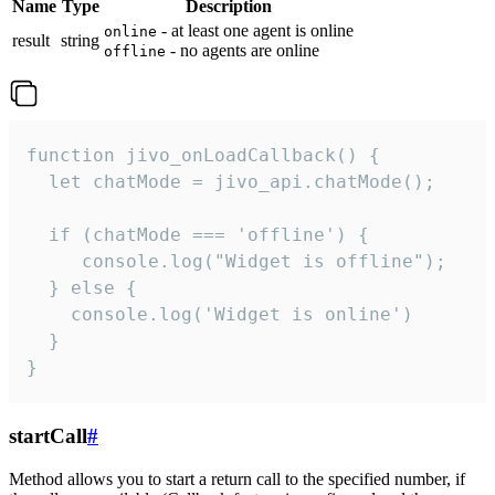
Name
Type
Description
- at least one agent is online
online
result
string
- no agents are online
offline
function jivo_onLoadCallback() {

  let chatMode = jivo_api.chatMode();

  if (chatMode === 'offline') {

     console.log("Widget is offline");

  } else {

    console.log('Widget is online')

  }

}
startCall
#
Method allows you to start a return call to the specified number, if