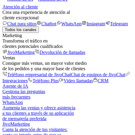
Atención al cliente
Crea una experiencia de atención al
cliente excepcional
Chat para sitios
Chatbot
WhatsApp
Instagram
Telegram
Todos los canales
Marketing
Transforma el tráfico en
clientes potenciales cualificados
JivoMarketing
Devolución de llamadas
Ventas
Consigue más ventas, un mayor valor medio
de los pedidos y una mayor base de clientes
Teléfono empresarial de JivoChat
Chat de equipos de JivoChat
Integraciones
Teléfono Plus
Video llamadas
CRM
Agente de IA
Gestiona las preguntas
más frecuentes
WhatsApp
Aumenta las ventas y ofrece asistencia
a tus clientes a través de su aplicación
de mensajería preferida
JivoMarketing
Capta la atención de tus visitantes:
capta su interés antes de que se