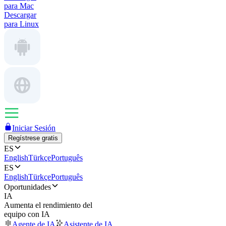
para Mac
Descargar
para Linux
Iniciar Sesión
Regístrese gratis
ES
English
Türkçe
Português
ES
English
Türkçe
Português
Oportunidades
IA
Aumenta el rendimiento del
equipo con IA
Agente de IA
Asistente de IA