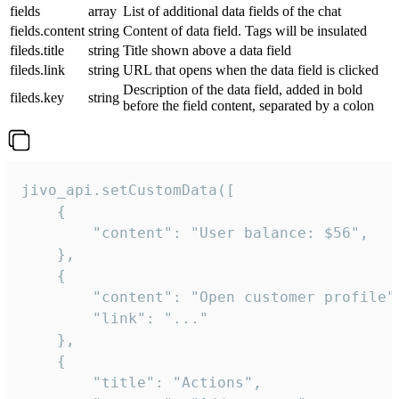
fields
array
List of additional data fields of the chat
fields.content
string
Content of data field. Tags will be insulated
fileds.title
string
Title shown above a data field
fileds.link
string
URL that opens when the data field is clicked
Description of the data field, added in bold
fileds.key
string
before the field content, separated by a colon
jivo_api.setCustomData([

    {

        "content": "User balance: $56",

    },

    {

        "content": "Open customer profile",
        "link": "..."

    },

    {

        "title": "Actions",
