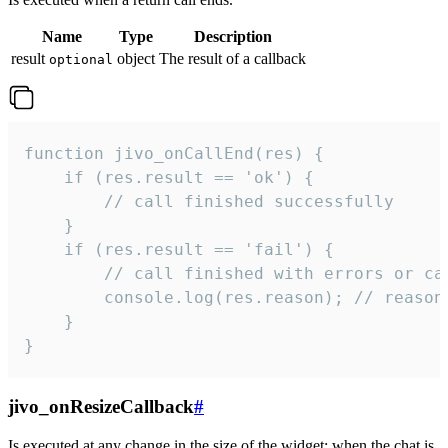
Name
Type
Description
result
object
The result of a callback
optional
function jivo_onCallEnd(res) {

    if (res.result == 'ok') {

        // call finished successfully

    }

    if (res.result == 'fail') {

        // call finished with errors or can
        console.log(res.reason); // reason 
    }

}
jivo_onResizeCallback
#
Is executed at any change in the size of the widget: when the chat is