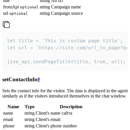
title
string
Ad ID
fromApi
string
Campaign name
optional
url
string
Campaign source
optional
let title = 'This is custom page title';

let url = 'https://site.com/url_to_page?q=p
jivo_api.sendPageTitle(title, true, url);
setContactInfo
#
Sets the contact info for the visitor. The data is displayed to the agent
similarly as if the visitors introduced themselves in the chat window.
Name
Type
Description
name
string
Client's name сайта
email
string
Client's email
phone
string
Client's phone number