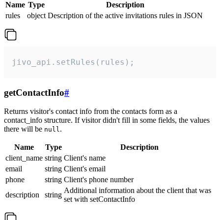
Name
Type
Description
rules
object
Description of the active invitations rules in JSON
jivo_api.setRules(rules);
getContactInfo
#
Returns visitor's contact info from the contacts form as a
contact_info structure. If visitor didn't fill in some fields, the values
there will be
.
null
Name
Type
Description
client_name
string
Client's name
email
string
Client's email
phone
string
Client's phone number
Additional information about the client that was
description
string
set with setContactInfo