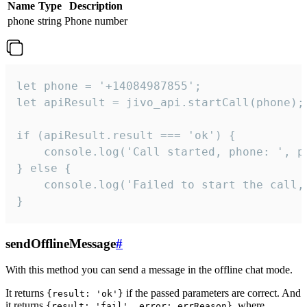
Name
Type
Description
phone
string
Phone number
let phone = '+14084987855';

let apiResult = jivo_api.startCall(phone);

if (apiResult.result === 'ok') {

    console.log('Call started, phone: ', ph
} else {

    console.log('Failed to start the call,
}
sendOfflineMessage
#
With this method you can send a message in the offline chat mode.
It returns
if the passed parameters are correct. And
{result: 'ok'}
it returns
, where
{result: 'fail', error: errReason}