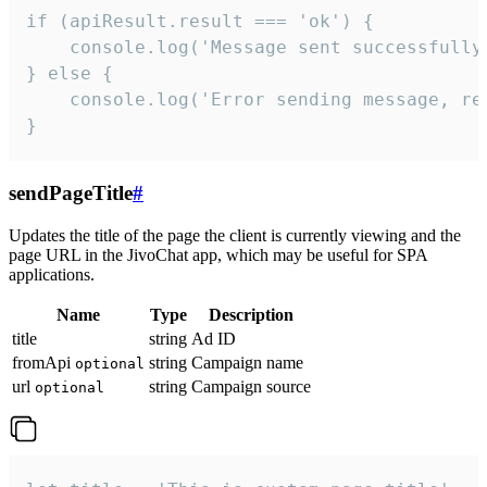
if (apiResult.result === 'ok') {

    console.log('Message sent successfully'
} else {

    console.log('Error sending message, rea
}
sendPageTitle
#
Updates the title of the page the client is currently viewing and the
page URL in the JivoChat app, which may be useful for SPA
applications.
Name
Type
Description
title
string
Ad ID
fromApi
string
Campaign name
optional
url
string
Campaign source
optional