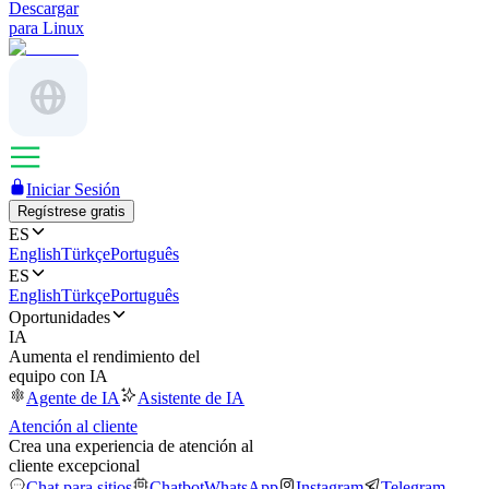
Descargar
para Linux
Iniciar Sesión
Regístrese gratis
ES
English
Türkçe
Português
ES
English
Türkçe
Português
Oportunidades
IA
Aumenta el rendimiento del
equipo con IA
Agente de IA
Asistente de IA
Atención al cliente
Crea una experiencia de atención al
cliente excepcional
Chat para sitios
Chatbot
WhatsApp
Instagram
Telegram