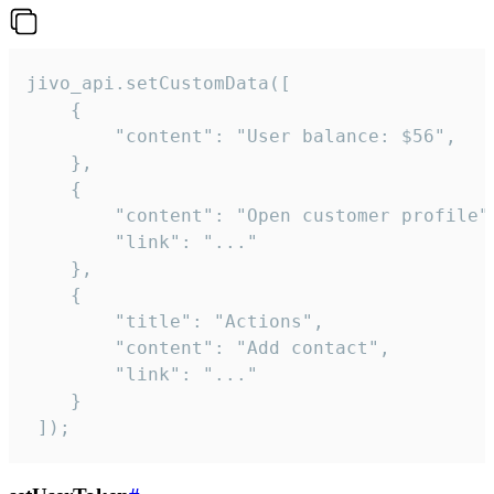
jivo_api.setCustomData([

    {

        "content": "User balance: $56",

    },

    {

        "content": "Open customer profile",
        "link": "..."

    },

    {

        "title": "Actions",

        "content": "Add contact",

        "link": "..."

    }

 ]);