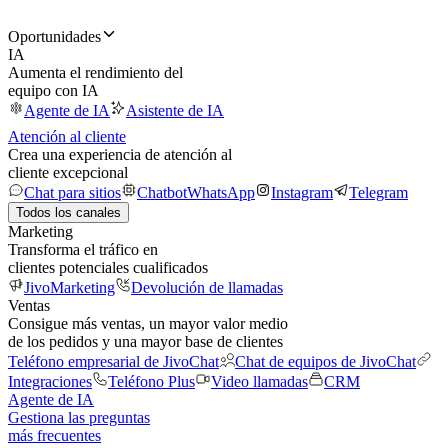
Oportunidades
IA
Aumenta el rendimiento del
equipo con IA
Agente de IA
Asistente de IA
Atención al cliente
Crea una experiencia de atención al
cliente excepcional
Chat para sitios
Chatbot
WhatsApp
Instagram
Telegram
Todos los canales
Marketing
Transforma el tráfico en
clientes potenciales cualificados
JivoMarketing
Devolución de llamadas
Ventas
Consigue más ventas, un mayor valor medio
de los pedidos y una mayor base de clientes
Teléfono empresarial de JivoChat
Chat de equipos de JivoChat
Integraciones
Teléfono Plus
Video llamadas
CRM
Agente de IA
Gestiona las preguntas
más frecuentes