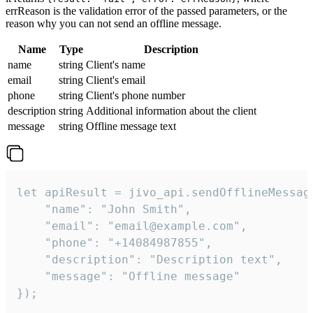
errReason is the validation error of the passed parameters, or the
reason why you can not send an offline message.
Name
Type
Description
name
string
Client's name
email
string
Client's email
phone
string
Client's phone number
description
string
Additional information about the client
message
string
Offline message text
let apiResult = jivo_api.sendOfflineMessage
    "name": "John Smith",

    "email": "email@example.com",

    "phone": "+14084987855",

    "description": "Description text",

    "message": "Offline message"

});
