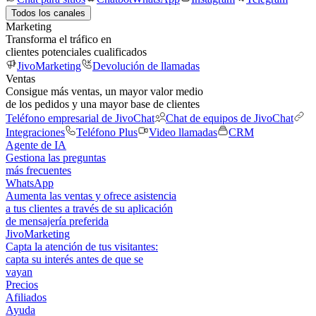
Todos los canales
Marketing
Transforma el tráfico en
clientes potenciales cualificados
JivoMarketing
Devolución de llamadas
Ventas
Consigue más ventas, un mayor valor medio
de los pedidos y una mayor base de clientes
Teléfono empresarial de JivoChat
Chat de equipos de JivoChat
Integraciones
Teléfono Plus
Video llamadas
CRM
Agente de IA
Gestiona las preguntas
más frecuentes
WhatsApp
Aumenta las ventas y ofrece asistencia
a tus clientes a través de su aplicación
de mensajería preferida
JivoMarketing
Capta la atención de tus visitantes:
capta su interés antes de que se
vayan
Precios
Afiliados
Ayuda