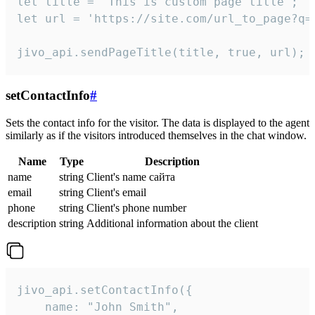
let title = 'This is custom page title';

let url = 'https://site.com/url_to_page?q=p
jivo_api.sendPageTitle(title, true, url);
setContactInfo
#
Sets the contact info for the visitor. The data is displayed to the agent
similarly as if the visitors introduced themselves in the chat window.
Name
Type
Description
name
string
Client's name сайта
email
string
Client's email
phone
string
Client's phone number
description
string
Additional information about the client
jivo_api.setContactInfo({

    name: "John Smith",
