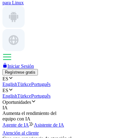
para Linux
Iniciar Sesión
Regístrese gratis
ES
English
Türkçe
Português
ES
English
Türkçe
Português
Oportunidades
IA
Aumenta el rendimiento del
equipo con IA
Agente de IA
Asistente de IA
Atención al cliente