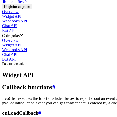
Iniciar Sesión
Regístrese gratis
Overview
Widget API
Webhooks API
Chat API
Bot API
Categorías
Overview
Widget API
Webhooks API
Chat API
Bot API
Documentation
Widget API
Callback functions
#
JivoChat executes the functions listed below to report about an event 
jivo_onIntroduction event you can get contact details entered by a clie
onLoadCallback
#