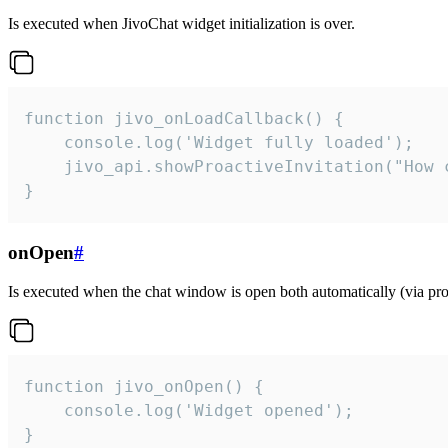
Is executed when JivoChat widget initialization is over.
function jivo_onLoadCallback() {

    console.log('Widget fully loaded');

    jivo_api.showProactiveInvitation("How c
}
onOpen
#
Is executed when the chat window is open both automatically (via proa
function jivo_onOpen() {

    console.log('Widget opened');

}