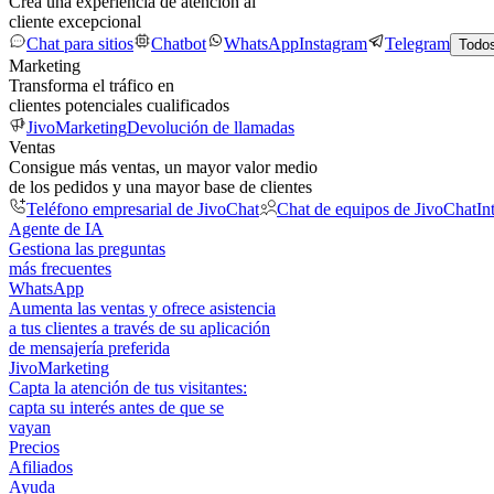
Crea una experiencia de atención al
cliente excepcional
Chat para sitios
Chatbot
WhatsApp
Instagram
Telegram
Todos
Marketing
Transforma el tráfico en
clientes potenciales cualificados
JivoMarketing
Devolución de llamadas
Ventas
Consigue más ventas, un mayor valor medio
de los pedidos y una mayor base de clientes
Teléfono empresarial de JivoChat
Chat de equipos de JivoChat
In
Agente de IA
Gestiona las preguntas
más frecuentes
WhatsApp
Aumenta las ventas y ofrece asistencia
a tus clientes a través de su aplicación
de mensajería preferida
JivoMarketing
Capta la atención de tus visitantes:
capta su interés antes de que se
vayan
Precios
Afiliados
Ayuda