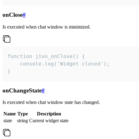
onClose
#
Is executed when chat window is minimized.
function jivo_onClose() {

    console.log('Widget closed');

}
onChangeState
#
Is executed when chat window state has changed.
Name
Type
Description
state
string
Current widget state