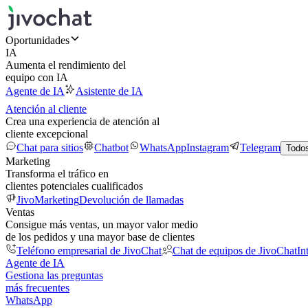
Oportunidades
IA
Aumenta el rendimiento del
equipo con IA
Agente de IA
Asistente de IA
Atención al cliente
Crea una experiencia de atención al
cliente excepcional
Chat para sitios
Chatbot
WhatsApp
Instagram
Telegram
Todos
Marketing
Transforma el tráfico en
clientes potenciales cualificados
JivoMarketing
Devolución de llamadas
Ventas
Consigue más ventas, un mayor valor medio
de los pedidos y una mayor base de clientes
Teléfono empresarial de JivoChat
Chat de equipos de JivoChat
In
Agente de IA
Gestiona las preguntas
más frecuentes
WhatsApp